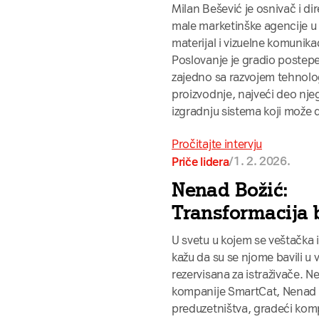
Milan Bešević je osnivač i di
male marketinške agencije u 
materijal i vizuelne komunik
Poslovanje je gradio postepe
zajedno sa razvojem tehnolo
proizvodnje, najveći deo nje
izgradnju sistema koji može 
Pročitajte intervju
/
1. 2. 2026.
Priče lidera
Nenad Božić:
Transformacija b
U svetu u kojem se veštačka 
kažu da su se njome bavili u
rezervisana za istraživače. N
kompanije SmartCat, Nenad j
preduzetništva, gradeći komp