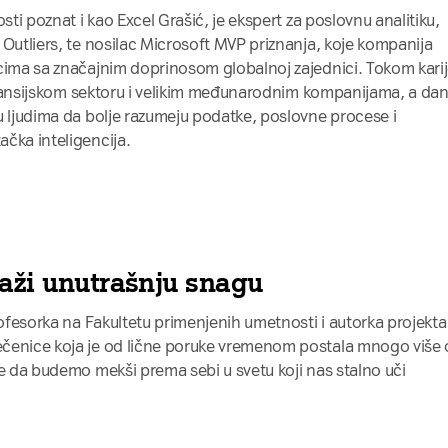
sti poznat i kao Excel Grašić, je ekspert za poslovnu analitiku,
 Outliers, te nosilac Microsoft MVP priznanja, koje kompanija
cima sa značajnim doprinosom globalnoj zajednici. Tokom kari
 finansijskom sektoru i velikim međunarodnim kompanijama, a da
u ljudima da bolje razumeju podatke, poslovne procese i
čka inteligencija.
raži unutrašnju snagu
rofesorka na Fakultetu primenjenih umetnosti i autorka projekta
čenice koja je od lične poruke vremenom postala mnogo više
le da budemo mekši prema sebi u svetu koji nas stalno uči