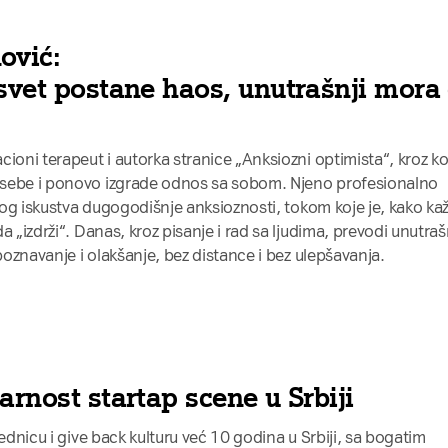
ović:
 svet postane haos, unutrašnji mora
ioni terapeut i autorka stranice „Anksiozni optimista“, kroz ko
 sebe i ponovo izgrade odnos sa sobom. Njeno profesionalno
čnog iskustva dugogodišnje anksioznosti, tokom koje je, kako ka
a „izdrži“. Danas, kroz pisanje i rad sa ljudima, prevodi unutraš
epoznavanje i olakšanje, bez distance i bez ulepšavanja.
arnost startap scene u Srbiji
jednicu i give back kulturu već 10 godina u Srbiji, sa bogatim