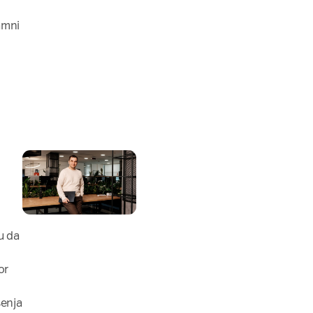
amni
u da
or
šenja