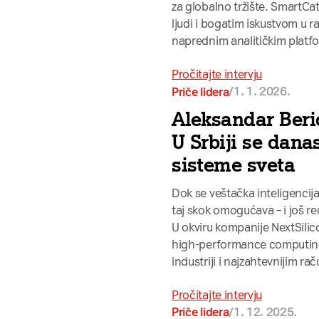
za globalno tržište. SmartCat
ljudi i bogatim iskustvom u r
naprednim analitičkim plat
Pročitajte intervju
/
1. 1. 2026.
Priče lidera
Aleksandar Beri
U Srbiji se danas
sisteme sveta
Dok se veštačka inteligencija
taj skok omogućava – i još re
U okviru kompanije NextSilico
high-performance computing i
industriji i najzahtevnijim r
Pročitajte intervju
/
1. 12. 2025.
Priče lidera