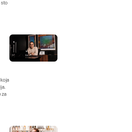
 sto
 koja
ja.
e za