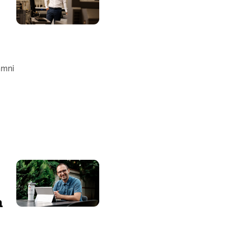
amni
a