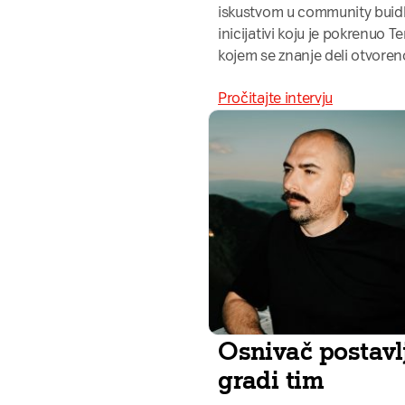
iskustvom u community buidl
inicijativi koju je pokrenuo T
kojem se znanje deli otvoren
Pročitajte intervju
Prijavite se i svaki
/
1. 8. 2026.
Priče lidera
Milan Bešević:
Osnivač postavlj
gradi tim