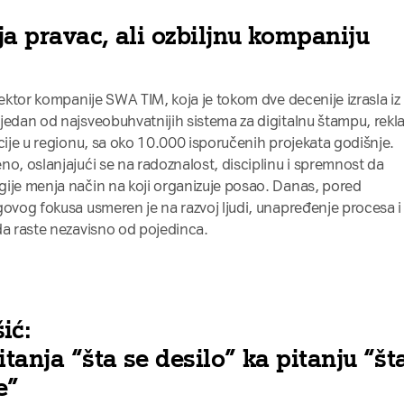
a pravac, ali ozbiljnu kompaniju
rektor kompanije SWA TIM, koja je tokom dve decenije izrasla iz
jedan od najsveobuhvatnijih sistema za digitalnu štampu, rekl
acije u regionu, sa oko 10.000 isporučenih projekata godišnje.
no, oslanjajući se na radoznalost, disciplinu i spremnost da
gije menja način na koji organizuje posao. Danas, pored
govog fokusa usmeren je na razvoj ljudi, unapređenje procesa i
da raste nezavisno od pojedinca.
ić:
itanja “šta se desilo” ka pitanju “št
e”