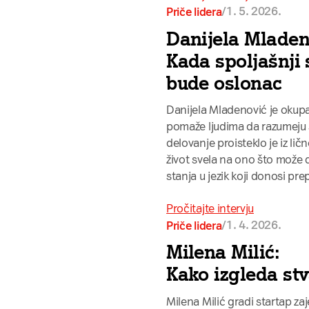
/
1. 5. 2026.
Priče lidera
Danijela Mladen
Kada spoljašnji
bude oslonac
Danijela Mladenović je okupac
pomaže ljudima da razumeju
delovanje proisteklo je iz li
život svela na ono što može d
stanja u jezik koji donosi pr
Pročitajte intervju
/
1. 4. 2026.
Priče lidera
Milena Milić:
Kako izgleda stv
Milena Milić gradi startap za