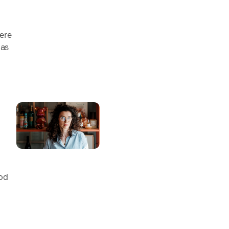
jere
nas
 od