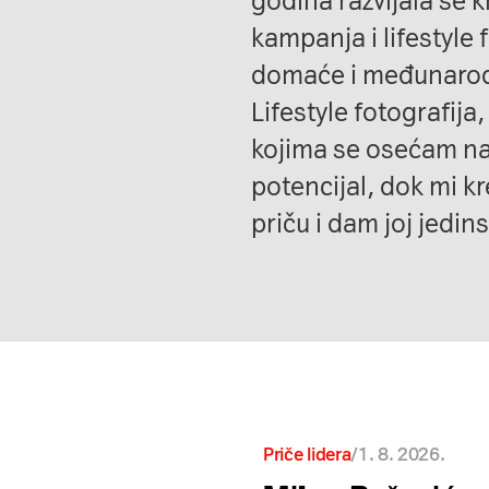
godina razvijala se k
kampanja i lifestyle 
domaće i međunarodn
Lifestyle fotografija,
kojima se osećam na
potencijal, dok mi k
priču i dam joj jedin
/
1. 8. 2026.
Priče lidera