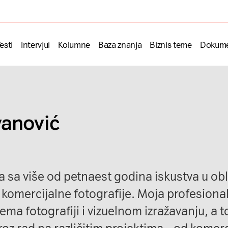
esti
Intervjui
Kolumne
Baza znanja
Biznis teme
Dokume
vanović
a sa više od petnaest godina iskustva u obl
i komercijalne fotografije. Moja profesiona
prema fotografiji i vizuelnom izražavanju, a