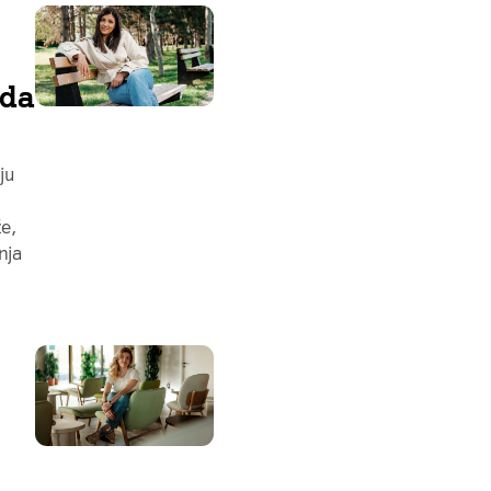
 da
ju
že,
nja