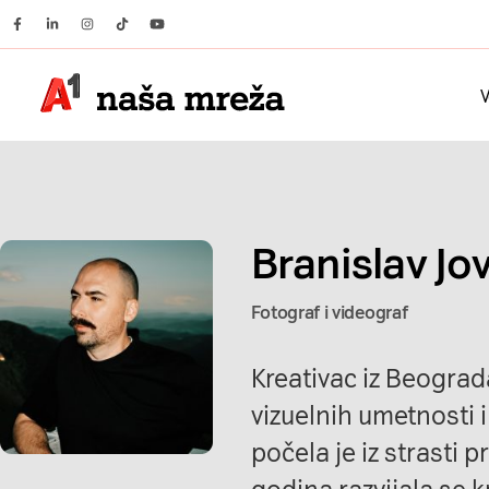
Facebook
Linkedin
Instagram
Tiktok
Youtube
V
Branislav Jo
Fotograf i videograf
Kreativac iz Beograd
vizuelnih umetnosti 
počela je iz strasti 