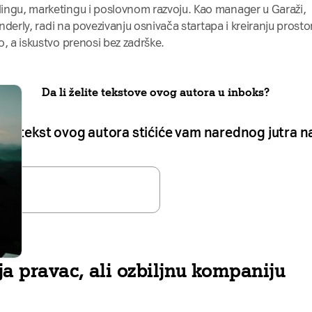
ingu, marketingu i poslovnom razvoju. Kao manager u Garaži,
enderly, radi na povezivanju osnivača startapa i kreiranju prosto
o, a iskustvo prenosi bez zadrške.
Da li želite tekstove ovog autora u inboks?
 novi tekst ovog autora stićiće vam narednog jutra 
a pravac, ali ozbiljnu kompaniju