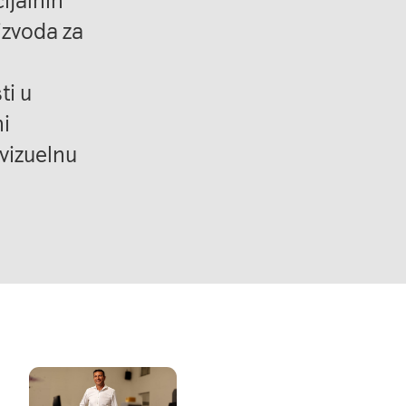
ijalnih
oizvoda za
ti u
i
vizuelnu