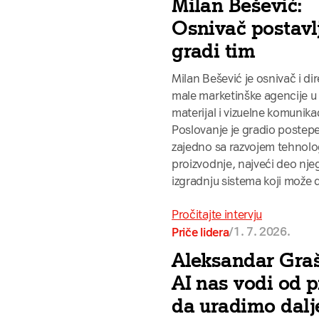
Milan Bešević:
Osnivač postavlj
gradi tim
Milan Bešević je osnivač i di
male marketinške agencije u 
materijal i vizuelne komunik
Poslovanje je gradio postepe
zajedno sa razvojem tehnolo
proizvodnje, najveći deo nje
izgradnju sistema koji može 
Pročitajte intervju
/
1. 7. 2026.
Priče lidera
Aleksandar Graš
AI nas vodi od p
da uradimo dalj