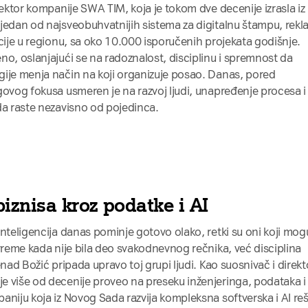
rektor kompanije SWA TIM, koja je tokom dve decenije izrasla iz
jedan od najsveobuhvatnijih sistema za digitalnu štampu, rekl
acije u regionu, sa oko 10.000 isporučenih projekata godišnje.
no, oslanjajući se na radoznalost, disciplinu i spremnost da
gije menja način na koji organizuje posao. Danas, pored
govog fokusa usmeren je na razvoj ljudi, unapređenje procesa i
da raste nezavisno od pojedinca.
iznisa kroz podatke i AI
inteligencija danas pominje gotovo olako, retki su oni koji mog
 vreme kada nije bila deo svakodnevnog rečnika, već disciplina
enad Božić pripada upravo toj grupi ljudi. Kao suosnivač i direkt
e više od decenije proveo na preseku inženjeringa, podataka i
aniju koja iz Novog Sada razvija kompleksna softverska i AI re