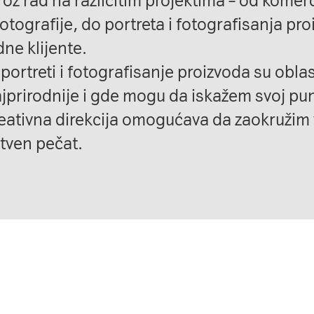
roz rad na različitim projektima – od komerc
fotografije, do portreta i fotografisanja pr
e klijente.
 portreti i fotografisanje proizvoda su oblas
jprirodnije i gde mogu da iskažem svoj pun
reativna direkcija omogućava da zaokružim 
stven pečat.