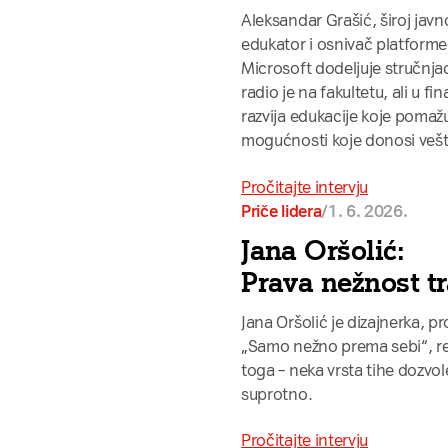
Aleksandar Grašić, široj javno
edukator i osnivač platforme
Microsoft dodeljuje stručnja
radio je na fakultetu, ali u
razvija edukacije koje pomaž
mogućnosti koje donosi vešta
Pročitajte intervju
/
1. 6. 2026.
Priče lidera
Jana Oršolić:
Prava nežnost t
Jana Oršolić je dizajnerka, p
„Samo nežno prema sebi“, re
toga – neka vrsta tihe dozvo
suprotno.
Pročitajte intervju