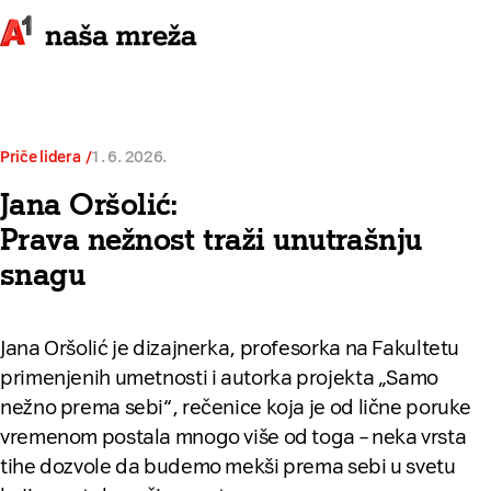
Priče lidera
1. 6. 2026.
Jana Oršolić:
Prava nežnost traži unutrašnju
snagu
Jana Oršolić je dizajnerka, profesorka na Fakultetu
primenjenih umetnosti i autorka projekta „Samo
nežno prema sebi“, rečenice koja je od lične poruke
vremenom postala mnogo više od toga – neka vrsta
tihe dozvole da budemo mekši prema sebi u svetu