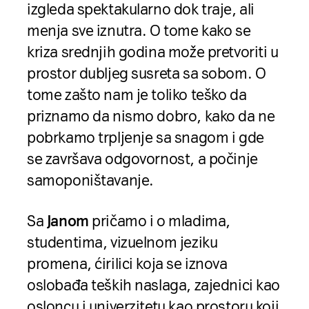
izgleda spektakularno dok traje, ali
menja sve iznutra. O tome kako se
kriza srednjih godina može pretvoriti u
prostor dubljeg susreta sa sobom. O
tome zašto nam je toliko teško da
priznamo da nismo dobro, kako da ne
pobrkamo trpljenje sa snagom i gde
se završava odgovornost, a počinje
samoponištavanje.
Sa
Janom
pričamo i o mladima,
studentima, vizuelnom jeziku
promena, ćirilici koja se iznova
oslobađa teških naslaga, zajednici kao
osloncu i univerzitetu kao prostoru koji