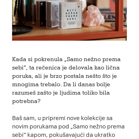
Kada si pokrenula „Samo nežno prema
sebi“, ta rečenica je delovala kao lična
poruka, ali je brzo postala nešto što je
mnogima trebalo. Da li danas bolje
razumeš zašto je ljudima toliko bila
potrebna?
Baš sam, u pripremi nove kolekcije sa
novim porukama pod „Samo nežno prema
sebi“ kapom, pokušavajući da ukratko