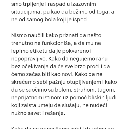
smo trpljenje i raspad u izazovnim
situacijama, pa kao da bežimo od toga, a
ne od samog bola koji je ispod.
Nismo naučili kako priznati da nešto
trenutno ne funkcioniše, a da mu ne
lepimo etiketu da je pokvareno i
nepopravljivo. Kako da negujemo ranu
bez očekivanja da će sve brzo proći i da
ćemo začas biti kao novi. Kako da ne
skrećemo sebi pažnju otupljivanjem i kako
da se suočimo sa bolom, strahom, tugom,
neprijatnom istinom uz pomoć bliskih ljudi
koji zaista umeju da slušaju, ne nudeći
nužno savet i rešenje.
Kako da ne ponavljamo sebi i drugima da