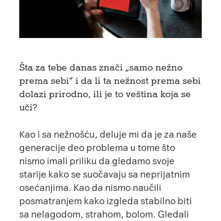
Šta za tebe danas znači „samo nežno
prema sebi“ i da li ta nežnost prema sebi
dolazi prirodno, ili je to veština koja se
uči?
Kao i sa nežnošću, deluje mi da je za naše
generacije deo problema u tome što
nismo imali priliku da gledamo svoje
starije kako se suočavaju sa neprijatnim
osećanjima. Kao da nismo naučili
posmatranjem kako izgleda stabilno biti
sa nelagodom, strahom, bolom. Gledali