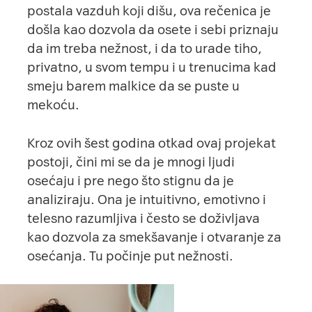
postala vazduh koji dišu, ova rečenica je
došla kao dozvola da osete i sebi priznaju
da im treba nežnost, i da to urade tiho,
privatno, u svom tempu i u trenucima kad
smeju barem malkice da se puste u
mekoću.
Kroz ovih šest godina otkad ovaj projekat
postoji, čini mi se da je mnogi ljudi
osećaju i pre nego što stignu da je
analiziraju. Ona je intuitivno, emotivno i
telesno razumljiva i često se doživljava
kao dozvola za smekšavanje i otvaranje za
osećanja. Tu počinje put nežnosti.