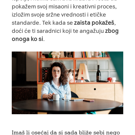
pokažem svoj misaoni i kreativni proces,
izložim svoje sržne vrednosti i etičke
standarde. Tek kada se
zaista pokažeš
,
doći će ti saradnici koji te angažuju
zbog
onoga ko si
.
Imaš li osećaj da si sada bliže sebi nego