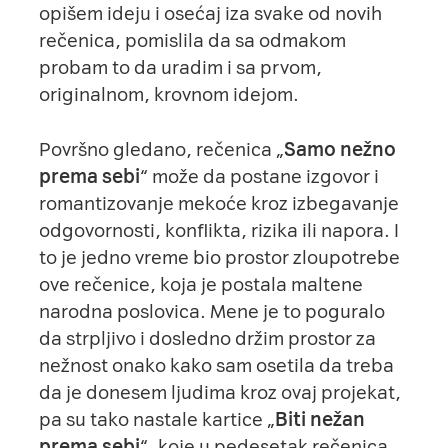
opišem ideju i osećaj iza svake od novih
rečenica, pomislila da sa odmakom
probam to da uradim i sa prvom,
originalnom, krovnom idejom.
Površno gledano, rečenica „
Samo nežno
prema sebi
“ može da postane izgovor i
romantizovanje mekoće kroz izbegavanje
odgovornosti, konflikta, rizika ili napora. I
to je jedno vreme bio prostor zloupotrebe
ove rečenice, koja je postala maltene
narodna poslovica. Mene je to poguralo
da strpljivo i dosledno držim prostor za
nežnost onako kako sam osetila da treba
da je donesem ljudima kroz ovaj projekat,
pa su tako nastale kartice „
Biti nežan
prema sebi
“, koje u pedesetak rečenica