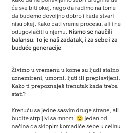
će sve biti okej, nego da radimo na tome
da budemo dovoljno dobro i kada stvari
nisu okej. Kako dati vreme procesu, ali i ne
odugovlačiti u njemu.
Nismo se naučili
balansu
.
To je naš zadatak, i za sebe i za
buduće generacije
.
Živimo u vremenu u kome su ljudi stalno
uznemireni, umorni, ljuti ili preplavljeni.
Kako ti prepoznaješ trenutak kada treba
stati?
Krenuću sa jedne sasvim druge strane, ali
budite strpljivi sa mnom. 🙂 Jedan od
načina da sklopim komadiće sebe u celinu