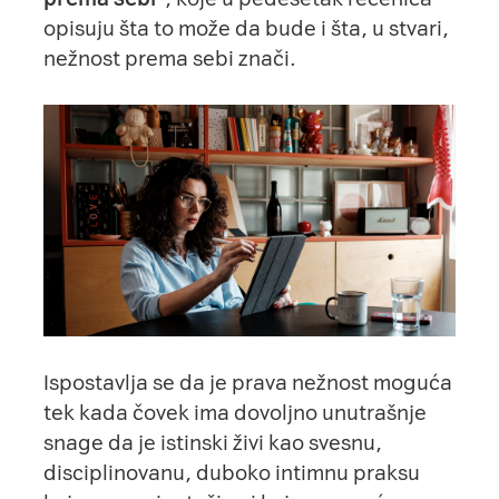
opisuju šta to može da bude i šta, u stvari,
nežnost prema sebi znači.
Ispostavlja se da je prava nežnost moguća
tek kada čovek ima dovoljno unutrašnje
snage da je istinski živi kao svesnu,
disciplinovanu, duboko intimnu praksu