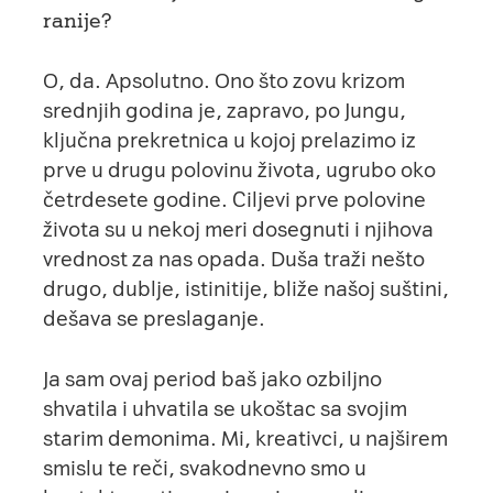
ranije?
O, da. Apsolutno. Ono što zovu krizom
srednjih godina je, zapravo, po Jungu,
ključna prekretnica u kojoj prelazimo iz
prve u drugu polovinu života, ugrubo oko
četrdesete godine. Ciljevi prve polovine
života su u nekoj meri dosegnuti i njihova
vrednost za nas opada. Duša traži nešto
drugo, dublje, istinitije, bliže našoj suštini,
dešava se preslaganje.
Ja sam ovaj period baš jako ozbiljno
shvatila i uhvatila se ukoštac sa svojim
starim demonima. Mi, kreativci, u najširem
smislu te reči, svakodnevno smo u