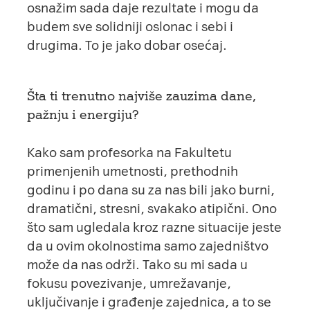
osnažim sada daje rezultate i mogu da
budem sve solidniji oslonac i sebi i
drugima. To je jako dobar osećaj.
Šta ti trenutno najviše zauzima dane,
pažnju i energiju?
Kako sam profesorka na Fakultetu
primenjenih umetnosti, prethodnih
godinu i po dana su za nas bili jako burni,
dramatični, stresni, svakako atipični. Ono
što sam ugledala kroz razne situacije jeste
da u ovim okolnostima samo zajedništvo
može da nas održi. Tako su mi sada u
fokusu povezivanje, umrežavanje,
uključivanje i građenje zajednica, a to se