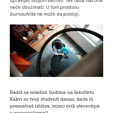
upravljali svojom vatrom. Tek tada nas ona
neće obuzimati. U tom prostoru
burnout
više ne može da postoji.
Radiš sa mladim ljudima na fakultetu.
Kakvi su tvoji studenti danas, kada ih
posmatraš izbliza, mimo svih stereotipa
o generacijama?