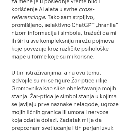
za mene je u poslednje vreme bilo i
korišćenje AI alata u svrhe
cross-
referencinga
. Tako sam strpljivo,
promišljeno, selektivno ChatGPT „hranila“
nizom informacija i simbola, tražeći da mi
ih širi u sve kompleksniju mrežu pojmova
koje povezuje kroz različite psihološke
mape u forme koje su mi korisne.
U tim istraživanjima, a na ovu temu,
izdvojile su mi se figure Žar-ptice i Ilije
Gromovnika kao slike obeležavanja mojih
stanja. Žar-ptica je simbol stanja u kojima
se javljaju prve naznake nelagode, ugroze
mojih ličnih granica ili umora i nervoze
koja odatle dolazi. Zadatak mi je da
prepoznam svetlucanje i tih perjani zvuk