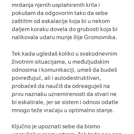
mrdanja njenih usplahirenih krila i
pokušam da odgovorim tako da sebe
zaštitim od eskalacije koja bi u nekom
daljem koraku dovela do grubosti koja bi
nalikovala udaru munje Ilije Gromovnika.
Tek kada ugledaš koliko u svakodnevnim
životnim situacijama, u međuljudskim
odnosima i komunikaciji, umeš da budeš
povređujuć, ali i autodestruktivan,
probaćeš da naučiš da odreaguješ na
prvu naznaku uznemirenosti da stvari ne
bi eskalirale, jer se sistem i odnosi odatle
mnogo teže vraćaju u optimalno stanje.
Ključno je upoznati sebe da bismo