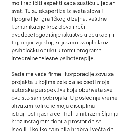
moji različiti aspekti sada sustiču u jedan
svet. Tu su ekspertiza iz sveta slova i
tipografije, grafičkog dizajna, veštine
komunikacije kroz slova i reči,
dvadesetogodišnje iskustvo u edukaciji i
taj, najnoviji sloj, koji sam osvojila kroz
psihološku obuku u formi programa
integralne telesne psihoterapije.
Sada me veće firme i korporacije zovu za
projekte u kojima žele da se oseti moja
autorska perspektiva koja obuhvata sve
ovo što sam pobrojala. U poslednje vreme
shvatam koliko je moja disciplina,
istrajnost i jasna centralna nit razmišljanja
kroz Instagram dobila prostor da se
ispolji, i koliko sam bila hrabra i vešta da