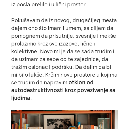
iz posla prelilo i u lični prostor.
Pokušavam da iz novog, drugačijeg mesta
dajem ono što imam i umem, sa ciljem da
pomognem da prisutnije, svesnije i mekše
prolazimo kroz sve izazove, lične i
kolektivne. Novo mi je da se sada trudim i
da uzimam za sebe od te zajednice, da
tražim oslonac i podršku. Da delim da bi
mi bilo lakše. Krčim nove prostore u kojima
se trudim da napravim
otklon od
autodestruktivnosti kroz povezivanje sa
ljudima
.