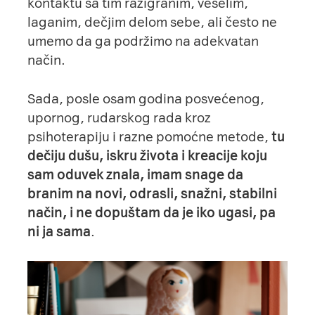
kontaktu sa tim razigranim, veselim,
laganim, dečjim delom sebe, ali često ne
umemo da ga podržimo na adekvatan
način.
Sada, posle osam godina posvećenog,
upornog, rudarskog rada kroz
psihoterapiju i razne pomoćne metode,
tu
dečiju dušu, iskru života i kreacije koju
sam oduvek znala, imam snage da
branim na novi, odrasli, snažni, stabilni
način, i ne dopuštam da je iko ugasi, pa
ni ja sama
.