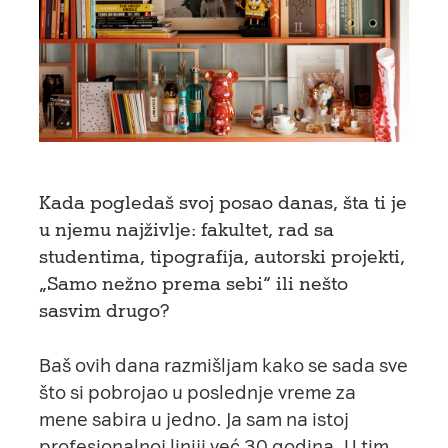
Kada pogledaš svoj posao danas, šta ti je
u njemu najživlje: fakultet, rad sa
studentima, tipografija, autorski projekti,
„Samo nežno prema sebi“ ili nešto
sasvim drugo?
Baš ovih dana razmišljam kako se sada sve
što si pobrojao u poslednje vreme za
mene sabira u jedno. Ja sam na istoj
profesionalnoj liniji već 30 godina. U tim