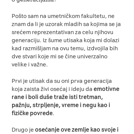
Pošto sam na umetničkom fakultetu, ne
znam da li je uzorak mladih sa kojima se ja
srećem reprezentativan za celu njihovu
generaciju. Iz šume utisaka koja mi dolazi
kad razmišljam na ovu temu, izdvojila bih
dve stvari koje mi se čine univerzalno
velike i važne.
Prvi je utisak da su oni prva generacija
koja zaista živi osećaj i ideju da
emotivne
rane i boli duše traže isti tretman,
pažnju, strpljenje, vreme i negu kao i
fizičke povrede
.
Drugo je
osećanje ove zemlje kao svoje i