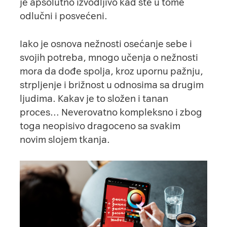
je apsolutno izvodljivo kad ste u tome
odlučni i posvećeni.
Iako je osnova nežnosti osećanje sebe i
svojih potreba, mnogo učenja o nežnosti
mora da dođe spolja, kroz upornu pažnju,
strpljenje i brižnost u odnosima sa drugim
ljudima. Kakav je to složen i tanan
proces… Neverovatno kompleksno i zbog
toga neopisivo dragoceno sa svakim
novim slojem tkanja.