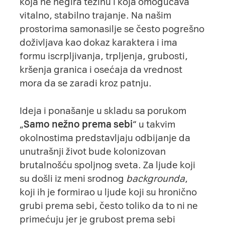
koja ne negira težinu i koja omogućava
vitalno, stabilno trajanje. Na našim
prostorima samonasilje se često pogrešno
doživljava kao dokaz karaktera i ima
formu iscrpljivanja, trpljenja, grubosti,
kršenja granica i osećaja da vrednost
mora da se zaradi kroz patnju.
Ideja i ponašanje u skladu sa porukom
„
Samo nežno prema sebi
“ u takvim
okolnostima predstavljaju odbijanje da
unutrašnji život bude kolonizovan
brutalnošću spoljnog sveta. Za ljude koji
su došli iz meni srodnog
backgrounda
,
koji ih je formirao u ljude koji su hronično
grubi prema sebi, često toliko da to ni ne
primećuju jer je grubost prema sebi