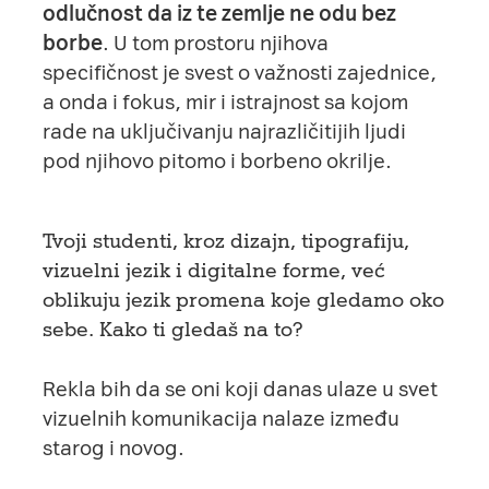
odlučnost da iz te zemlje ne odu bez
borbe
. U tom prostoru njihova
specifičnost je svest o važnosti zajednice,
a onda i fokus, mir i istrajnost sa kojom
rade na uključivanju najrazličitijih ljudi
pod njihovo pitomo i borbeno okrilje.
Tvoji studenti, kroz dizajn, tipografiju,
vizuelni jezik i digitalne forme, već
oblikuju jezik promena koje gledamo oko
sebe. Kako ti gledaš na to?
Rekla bih da se oni koji danas ulaze u svet
vizuelnih komunikacija nalaze između
starog i novog.