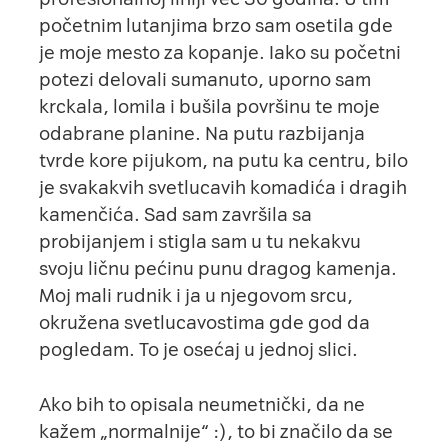
početnim lutanjima brzo sam osetila gde
je moje mesto za kopanje. Iako su početni
potezi delovali sumanuto, uporno sam
krckala, lomila i bušila površinu te moje
odabrane planine. Na putu razbijanja
tvrde kore pijukom, na putu ka centru, bilo
je svakakvih svetlucavih komadića i dragih
kamenčića. Sad sam završila sa
probijanjem i stigla sam u tu nekakvu
svoju ličnu pećinu punu dragog kamenja.
Moj mali rudnik i ja u njegovom srcu,
okružena svetlucavostima gde god da
pogledam. To je osećaj u jednoj slici.
Ako bih to opisala neumetnički, da ne
kažem „normalnije“ :), to bi značilo da se