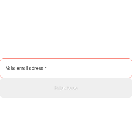
Da li želite da besplatno
dobijate sadržaj sa
NašaMreža.rs direktno na Vaš
email?