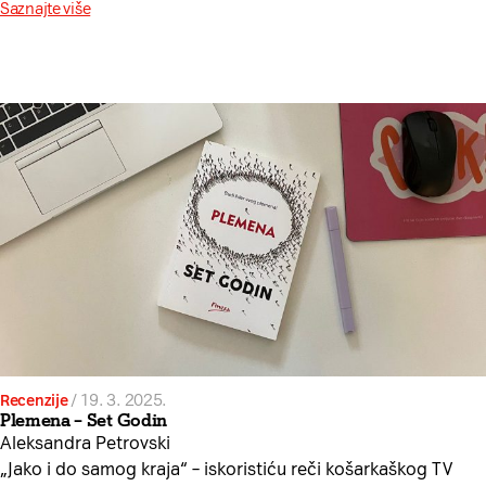
Saznajte više
Recenzije
/
19. 3. 2025.
Plemena – Set Godin
Aleksandra Petrovski
„Jako i do samog kraja“ – iskoristiću reči košarkaškog TV