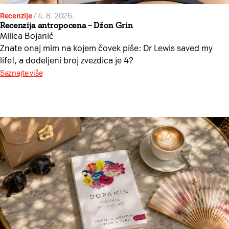
Recenzije
/
4. 8. 2026.
Recenzija antropocena – Džon Grin
Milica Bojanić
Znate onaj mim na kojem čovek piše: Dr Lewis saved my
life!, a dodeljeni broj zvezdica je 4?
Saznajte više