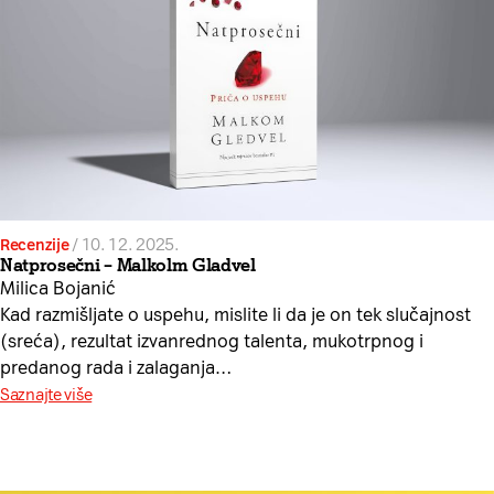
Recenzije
/
10. 12. 2025.
Natprosečni – Malkolm Gladvel
Milica Bojanić
Kad razmišljate o uspehu, mislite li da je on tek slučajnost
(sreća), rezultat izvanrednog talenta, mukotrpnog i
predanog rada i zalaganja…
Saznajte više