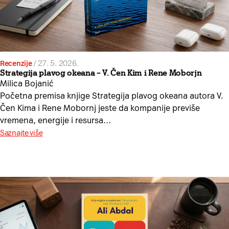
Recenzije
/
27. 5. 2026.
Strategija plavog okeana – V. Čen Kim i Rene Moborjn
Milica Bojanić
Početna premisa knjige Strategija plavog okeana autora V.
Čen Kima i Rene Mobornj jeste da kompanije previše
vremena, energije i resursa…
Saznajte više