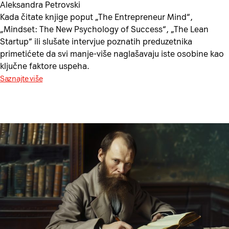
Aleksandra Petrovski
Kada čitate knjige poput „The Entrepreneur Mind“,
„Mindset: The New Psychology of Success“, „The Lean
Startup“ ili slušate intervjue poznatih preduzetnika
primetićete da svi manje-više naglašavaju iste osobine kao
ključne faktore uspeha.
Saznajte više