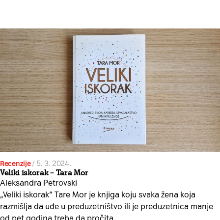
Recenzije
/
5. 3. 2024.
Veliki iskorak – Tara Mor
Aleksandra Petrovski
„Veliki iskorak“ Tare Mor je knjiga koju svaka žena koja
razmišlja da uđe u preduzetništvo ili je preduzetnica manje
od pet godina treba da pročita.