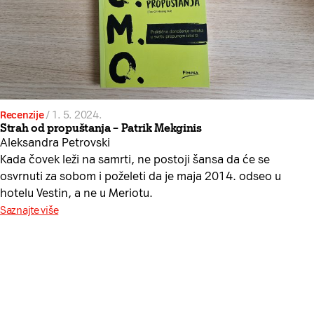
Recenzije
/
1. 5. 2024.
Strah od propuštanja – Patrik Mekginis
Aleksandra Petrovski
Kada čovek leži na samrti, ne postoji šansa da će se
osvrnuti za sobom i poželeti da je maja 2014. odseo u
hotelu Vestin, a ne u Meriotu.
Saznajte više