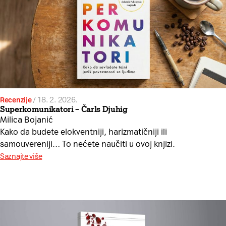
Recenzije
/
18. 2. 2026.
Superkomunikatori – Čarls Djuhig
Milica Bojanić
Kako da budete elokventniji, harizmatičniji ili
samouvereniji… To nećete naučiti u ovoj knjizi.
Saznajte više