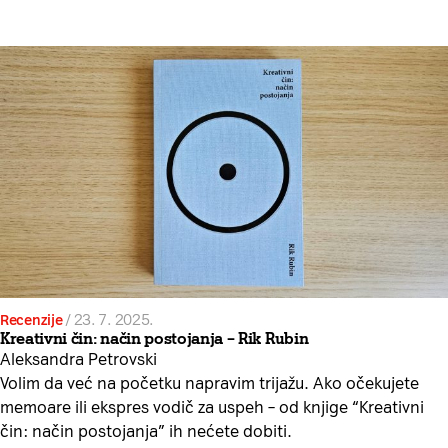
Recenzije
/
23. 7. 2025.
Kreativni čin: način postojanja – Rik Rubin
Aleksandra Petrovski
Volim da već na početku napravim trijažu. Ako očekujete
memoare ili ekspres vodič za uspeh – od knjige “Kreativni
čin: način postojanja” ih nećete dobiti.