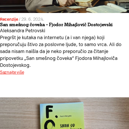
Recenzije
/
29. 6. 2024.
San smešnog čoveka – Fjodor Mihajlovič Dostojevski
Aleksandra Petrovski
Pregršt je kutaka na internetu (a i van njega) koji
preporučuju štivo za poslovne ljude, to samo vrca. Ali do
sada nisam naišla da je neko preporučio za čitanje
pripovetku „San smešnog čoveka“ Fjodora Mihajloviča
Dostojevskog.
Saznajte više