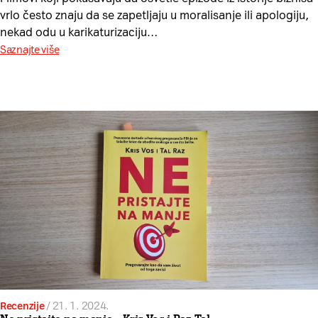
vrlo često znaju da se zapetljaju u moralisanje ili apologiju,
nekad odu u karikaturizaciju…
Saznajte više
Recenzije
/
21. 1. 2024.