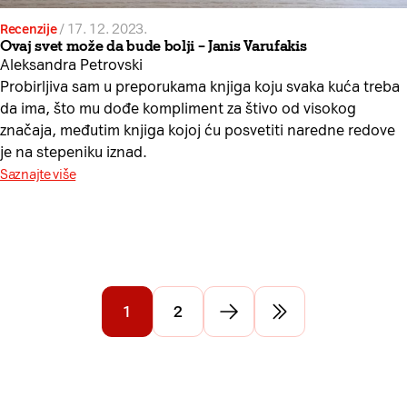
Recenzije
/
17. 12. 2023.
Ovaj svet može da bude bolji – Janis Varufakis
Aleksandra Petrovski
Probirljiva sam u preporukama knjiga koju svaka kuća treba
da ima, što mu dođe kompliment za štivo od visokog
značaja, međutim knjiga kojoj ću posvetiti naredne redove
je na stepeniku iznad.
Saznajte više
1
2
Idi na sledeću stranu
Idi na poslednju st