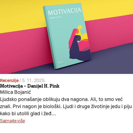
Recenzije
/
5. 11. 2025.
Motivacija – Danijel H. Pink
Milica Bojanić
Ljudsko ponašanje oblikuju dva nagona. Ali, to smo već
znali. Prvi nagon je biološki. Ljudi i druge životinje jedu i piju
kako bi utolili glad i žeđ…
Saznajte više