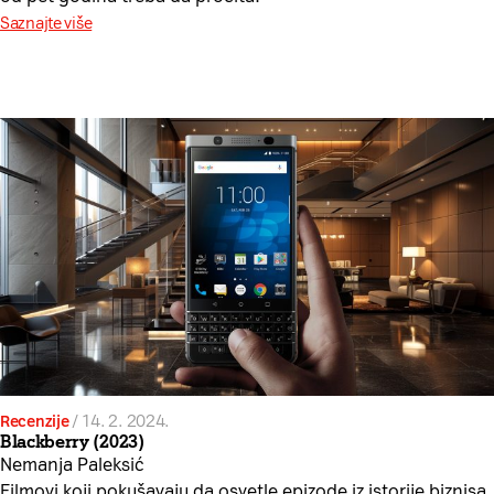
Saznajte više
Recenzije
/
14. 2. 2024.
Blackberry (2023)
Nemanja Paleksić
Filmovi koji pokušavaju da osvetle epizode iz istorije biznisa