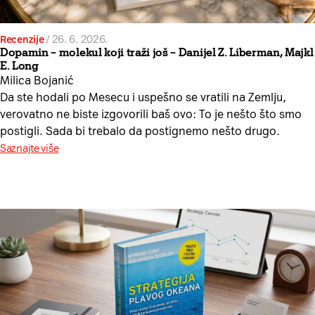
Recenzije
/
26. 6. 2026.
Dopamin – molekul koji traži još – Danijel Z. Liberman, Majkl
E. Long
Milica Bojanić
Da ste hodali po Mesecu i uspešno se vratili na Zemlju,
verovatno ne biste izgovorili baš ovo: To je nešto što smo
postigli. Sada bi trebalo da postignemo nešto drugo.
Saznajte više