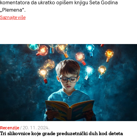
komentatora da ukratko opišem knjigu Seta Godina
„Plemena“.
Saznajte više
Recenzije
/
20. 11. 2024.
Tri slikovnice koje grade preduzetnički duh kod deteta