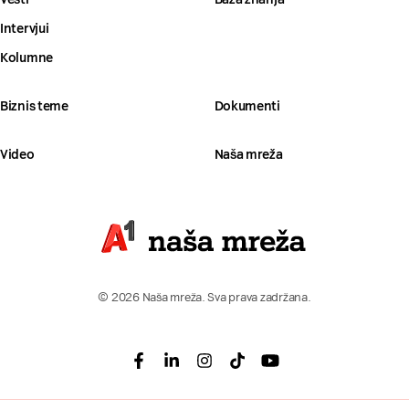
Intervjui
Kolumne
Biznis teme
Dokumenti
Video
Naša mreža
© 2026 Naša mreža. Sva prava zadržana.
Facebook
Linkedin
Instagram
Tiktok
Youtube