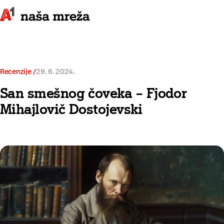
Recenzije
29. 6. 2024.
San smešnog čoveka – Fjodor
Mihajlovič Dostojevski