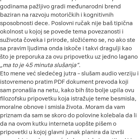
godinama pažljivo gradi međunarodni brend
baziran na razvoju motoričkih i kognitivnih
sposobnosti dece. Poslovni ručak nije baš tipična
okolnost u kojoj se povede tema povezanosti i
suživota čoveka i prirode, složićemo se, no ako ste
sa pravim ljudima onda iskoče i takvi dragulji kao
što je preporuka za ovu pripovetku uz jedno lagano
„ma to je 45 minuta slušanja“
.
Eto mene već sledećeg jutra – slušam audio verziju i
istovremeno pratim PDF dokument prevoda koji
sam pronašla na netu, kako bih što bolje upila ovu
filozofsku pripovetku koja istražuje teme besmisla,
moralne obnove i smisla života. Moram da vam
priznam da sam se skoro do polovine kolebala da li
da na ovom kutku interneta uopšte pišem o
pripovetki u kojoj glavni junak planira da izvrši