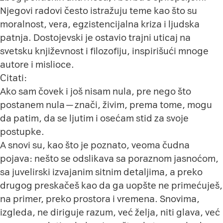
Njegovi radovi često istražuju teme kao što su
moralnost, vera, egzistencijalna kriza i ljudska
patnja. Dostojevski je ostavio trajni uticaj na
svetsku književnost i filozofiju, inspirišući mnoge
autore i mislioce.
Citati:
Ako sam čovek i još nisam nula, pre nego što
postanem nula — znači, živim, prema tome, mogu
da patim, da se ljutim i osećam stid za svoje
postupke.
A snovi su, kao što je poznato, veoma čudna
pojava: nešto se odslikava sa poraznom jasnoćom,
sa juvelirski izvajanim sitnim detaljima, a preko
drugog preskačeš kao da ga uopšte ne primećuješ,
na primer, preko prostora i vremena. Snovima,
izgleda, ne diriguje razum, već želja, niti glava, već