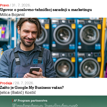
Pravo
/
31. 7. 2026.
Ugovor o poslovno-tehničkoj saradnji u marketingu
Milica Bojanić
Prodaja
/
28. 7. 2026.
Zašto je Google My Business važan?
Jelica (Babić) Kostić