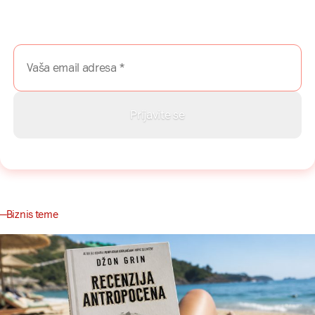
Prijavite se na naš newsletter i dobijajte najnovije savete,
vodiče i priče direktno u Vaš inboks.
Biznis teme