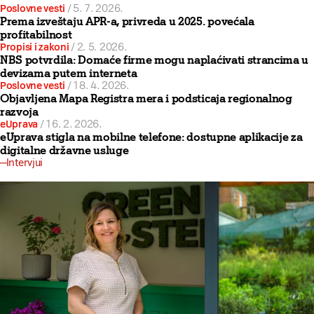
Poslovne vesti
/
5. 7. 2026.
Prema izveštaju APR-a, privreda u 2025. povećala
profitabilnost
Propisi i zakoni
/
2. 5. 2026.
NBS potvrdila: Domaće firme mogu naplaćivati strancima u
devizama putem interneta
Poslovne vesti
/
18. 4. 2026.
Objavljena Mapa Registra mera i podsticaja regionalnog
razvoja
eUprava
/
16. 2. 2026.
eUprava stigla na mobilne telefone: dostupne aplikacije za
digitalne državne usluge
Intervjui