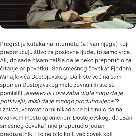
Pregršt je kutaka na internetu (a i van njega) koji
preporučuju štivo za poslovne ljude, to samo vrca.
Ali, do sada nisam naišla da je neko preporučio za
čitanje pripovetku „San smešnog čoveka“ Fjodora
Mihajloviča Dostojevskog. Da li ste već na sam
spomen Dostojevskog malo zevnuli ili ste se
pomislili „
eeeevo je i ova žaba digla nogu da je
potkivaju, misli da je mnogo produhovljena“
?
I zaista, verovatno mi nikada ne bi sinulo da na
ovakvom mestu spomenem Dostojevskog, da „San
smešnog čoveka“ nije preporučio jedan
preduzetnik. I to ne bilo koji, već čovek koji