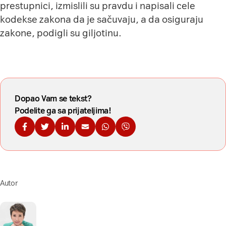
prestupnici, izmislili su pravdu i napisali cele
kodekse zakona da je sačuvaju, a da osiguraju
zakone, podigli su giljotinu.
Dopao Vam se tekst?
Podelite ga sa prijateljima!
Podelite na Fejsbuku
Podelite na Tviteru
Podelite na Linkdinu
Podelite na imejl
Podelite na WhatsApp
Podelite na Viberu
Autor