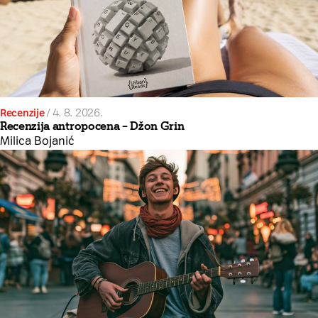
Recenzije
/
4. 8. 2026.
Recenzija antropocena – Džon Grin
Milica Bojanić