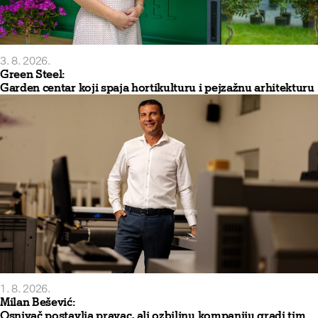
3. 8. 2026.
Green Steel:
Garden centar koji spaja hortikulturu i pejzažnu arhitekturu
1. 8. 2026.
Milan Bešević:
Osnivač postavlja pravac, ali ozbiljnu kompaniju gradi tim