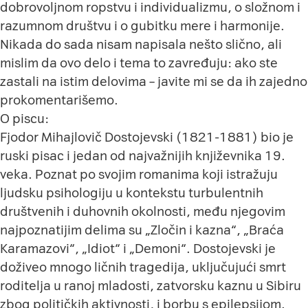
dobrovoljnom ropstvu i individualizmu, o složnom i
razumnom društvu i o gubitku mere i harmonije.
Nikada do sada nisam napisala nešto slično, ali
mislim da ovo delo i tema to zavređuju: ako ste
zastali na istim delovima – javite mi se da ih zajedno
prokomentarišemo.
O piscu:
Fjodor Mihajlovič Dostojevski (1821-1881) bio je
ruski pisac i jedan od najvažnijih književnika 19.
veka. Poznat po svojim romanima koji istražuju
ljudsku psihologiju u kontekstu turbulentnih
društvenih i duhovnih okolnosti, među njegovim
najpoznatijim delima su „Zločin i kazna“, „Braća
Karamazovi“, „Idiot“ i „Demoni“. Dostojevski je
doživeo mnogo ličnih tragedija, uključujući smrt
roditelja u ranoj mladosti, zatvorsku kaznu u Sibiru
zbog političkih aktivnosti, i borbu s epilepsijom.