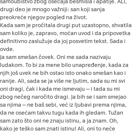
samoubistvo zbog osećaja besmisla i apatije. ALI,
drugi deo je mnogo važniji: san koji sanja
preokreće njegov pogled na život.
Kada sam je pročitala drugi put uzastopno, shvatila
sam koliko je, zapravo, moćan uvod i da pripovetka
definitivno zaslužuje da joj posvetim tekst. Sada i
ovde.
Ja sam smešan čovek. Oni me sada nazivaju
ludakom. To bi za mene bilo unapređenje, kada za
njih još uvek ne bih ostao isto onako smešan kao i
ranije. Ali, sada se ja više ne ljutim, sada su mi svi
oni dragi, čak i kada me ismevaju — i tada su mi
zbog nečeg naročito dragi. Ja bih se i sam smejao
sa njima — ne baš sebi, već iz ljubavi prema njima,
da ne osećam takvu tugu kada ih gledam. Tužan
sam zato što oni ne znaju istinu, a ja znam. Oh,
kako je teško sam znati istinu! Ali, oni to neće