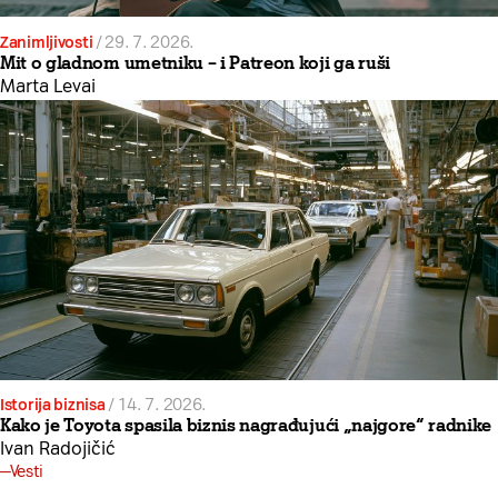
Zanimljivosti
/
29. 7. 2026.
Mit o gladnom umetniku – i Patreon koji ga ruši
Marta Levai
Istorija biznisa
/
14. 7. 2026.
Kako je Toyota spasila biznis nagrađujući „najgore“ radnike
Ivan Radojičić
Vesti