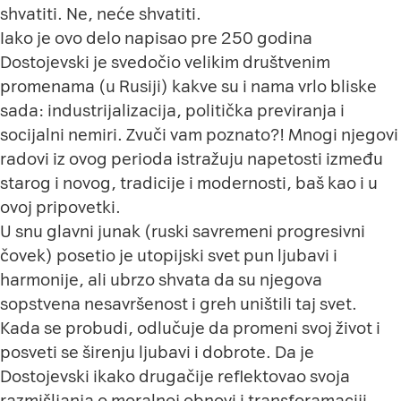
shvatiti. Ne, neće shvatiti.
Iako je ovo delo napisao pre 250 godina
Dostojevski je svedočio velikim društvenim
promenama (u Rusiji) kakve su i nama vrlo bliske
sada: industrijalizacija, politička previranja i
socijalni nemiri. Zvuči vam poznato?! Mnogi njegovi
radovi iz ovog perioda istražuju napetosti između
starog i novog, tradicije i modernosti, baš kao i u
ovoj pripovetki.
U snu glavni junak (ruski savremeni progresivni
čovek) posetio je utopijski svet pun ljubavi i
harmonije, ali ubrzo shvata da su njegova
sopstvena nesavršenost i greh uništili taj svet.
Kada se probudi, odlučuje da promeni svoj život i
posveti se širenju ljubavi i dobrote. Da je
Dostojevski ikako drugačije reflektovao svoja
razmišljanja o moralnoj obnovi i transforamaciji,