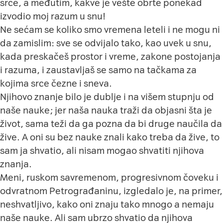
srce, a međutim, kakve je vešte obrte ponekad
izvodio moj razum u snu!
Ne sećam se koliko smo vremena leteli i ne mogu ni
da zamislim: sve se odvijalo tako, kao uvek u snu,
kada preskačeš prostor i vreme, zakone postojanja
i razuma, i zaustavljaš se samo na tačkama za
kojima srce čezne i sneva.
Njihovo znanje bilo je dublje i na višem stupnju od
naše nauke; jer naša nauka traži da objasni šta je
život, sama teži da ga pozna da bi druge naučila da
žive. A oni su bez nauke znali kako treba da žive, to
sam ja shvatio, ali nisam mogao shvatiti njihova
znanja.
Meni, ruskom savremenom, progresivnom čoveku i
odvratnom Petrograđaninu, izgledalo je, na primer,
neshvatljivo, kako oni znaju tako mnogo a nemaju
naše nauke. Ali sam ubrzo shvatio da njihova