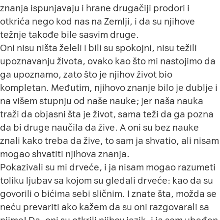
znanja ispunjavaju i hrane drugačiji prodori i
otkrića nego kod nas na Zemlji, i da su njihove
težnje takođe bile sasvim druge.
Oni nisu ništa želeli i bili su spokojni, nisu težili
upoznavanju života, ovako kao što mi nastojimo da
ga upoznamo, zato što je njihov život bio
kompletan. Međutim, njihovo znanje bilo je dublje i
na višem stupnju od naše nauke; jer naša nauka
traži da objasni šta je život, sama teži da ga pozna
da bi druge naučila da žive. A oni su bez nauke
znali kako treba da žive, to sam ja shvatio, ali nisam
mogao shvatiti njihova znanja.
Pokazivali su mi drveće, i ja nisam mogao razumeti
toliku ljubav sa kojom su gledali drveće: kao da su
govorili o bićima sebi sličnim. I znate šta, možda se
neću prevariti ako kažem da su oni razgovarali sa