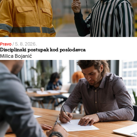
Pravo
/
5. 8. 2026.
Disciplinski postupak kod poslodavca
Milica Bojanić