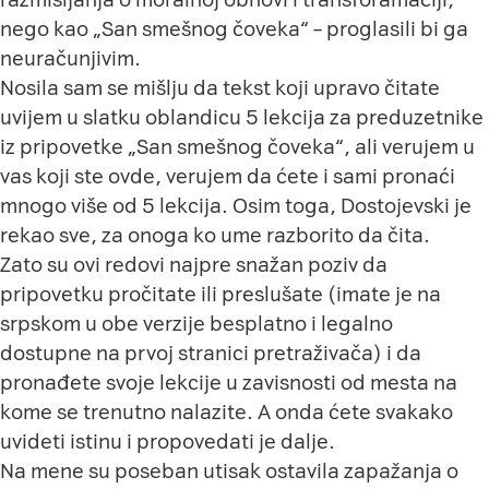
nego kao „San smešnog čoveka“ – proglasili bi ga
neuračunjivim.
Nosila sam se mišlju da tekst koji upravo čitate
uvijem u slatku oblandicu 5 lekcija za preduzetnike
iz pripovetke „San smešnog čoveka“, ali verujem u
vas koji ste ovde, verujem da ćete i sami pronaći
mnogo više od 5 lekcija. Osim toga, Dostojevski je
rekao sve, za onoga ko ume razborito da čita.
Zato su ovi redovi najpre snažan poziv da
pripovetku pročitate ili preslušate (imate je na
srpskom u obe verzije besplatno i legalno
dostupne na prvoj stranici pretraživača) i da
pronađete svoje lekcije u zavisnosti od mesta na
kome se trenutno nalazite. A onda ćete svakako
uvideti istinu i propovedati je dalje.
Na mene su poseban utisak ostavila zapažanja o