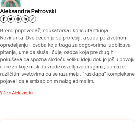
Aleksandra Petrovski
Brend pripovedač, edukatorka i konsultantkinja.
Novinarka. Dve decenije po profesiji, a sada po životnom
opredeljenju – osoba koja traga za odgovorima, uobličava
pitanja, ume da sluša i čuje, osoba koja pre drugih
pokušava da spozna sledeću veliku ideju dok je još u povoju
i one za koje misli da vrede osvetljava drugima, pomaže
različitim svetovima da se razumeju, “rasklapa” kompleksne
pojave i daje smisao onim naizgled malim.
Više o Aleksandri
Naša mreža u Vašem inboksu!