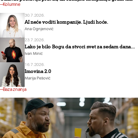
Kolumne
30.7.2026.
AI neće voditi kompanije. Ljudi hoće.
Ana Ognjenović
23.7.2026.
Lako je bilo Bogu da stvori svet za sedam dana…
Ivan Minić
16.7.2026.
Imovina 2.0
Marija Pešović
Baza znanja