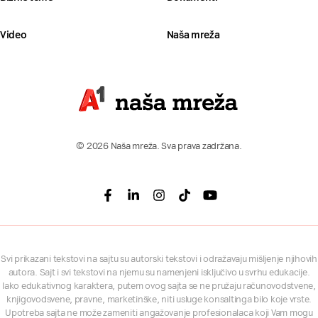
Video
Naša mreža
© 2026 Naša mreža. Sva prava zadržana.
Facebook
Linkedin
Instagram
Tiktok
Youtube
Svi prikazani tekstovi na sajtu su autorski tekstovi i odražavaju mišljenje njihovih
autora. Sajt i svi tekstovi na njemu su namenjeni isključivo u svrhu edukacije.
Iako edukativnog karaktera, putem ovog sajta se ne pružaju računovodstvene,
knjigovodsvene, pravne, marketinške, niti usluge konsaltinga bilo koje vrste.
Upotreba sajta ne može zameniti angažovanje profesionalaca koji Vam mogu