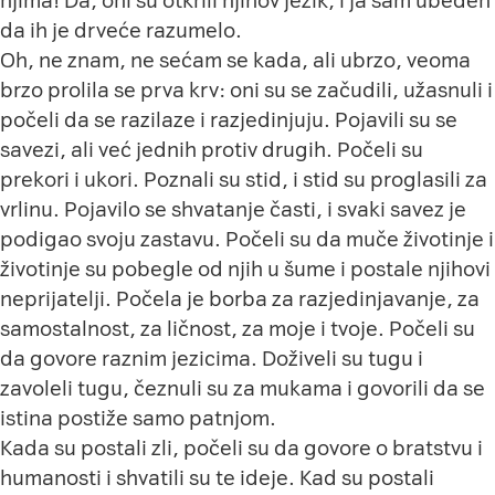
njima! Da, oni su otkrili njihov jezik, i ja sam ubeđen
da ih je drveće razumelo.
Oh, ne znam, ne sećam se kada, ali ubrzo, veoma
brzo prolila se prva krv: oni su se začudili, užasnuli i
počeli da se razilaze i razjedinjuju. Pojavili su se
savezi, ali već jednih protiv drugih. Počeli su
prekori i ukori. Poznali su stid, i stid su proglasili za
vrlinu. Pojavilo se shvatanje časti, i svaki savez je
podigao svoju zastavu. Počeli su da muče životinje i
životinje su pobegle od njih u šume i postale njihovi
neprijatelji. Počela je borba za razjedinjavanje, za
samostalnost, za ličnost, za moje i tvoje. Počeli su
da govore raznim jezicima. Doživeli su tugu i
zavoleli tugu, čeznuli su za mukama i govorili da se
istina postiže samo patnjom.
Kada su postali zli, počeli su da govore o bratstvu i
humanosti i shvatili su te ideje. Kad su postali