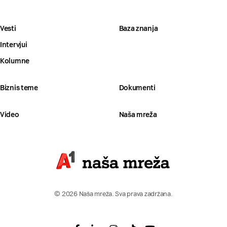
Vesti
Baza znanja
Intervjui
Kolumne
Biznis teme
Dokumenti
Video
Naša mreža
© 2026 Naša mreža. Sva prava zadržana.