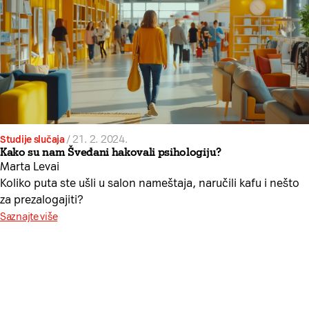
Studije slučaja
/
21. 2. 2024.
Kako su nam Šveđani hakovali psihologiju?
Marta Levai
Koliko puta ste ušli u salon nameštaja, naručili kafu i nešto
za prezalogajiti?
Saznajte više