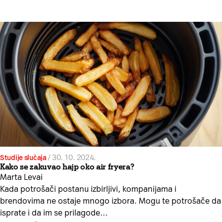
Studije slučaja
/
30. 10. 2024.
Kako se zakuvao hajp oko air fryera?
Marta Levai
Kada potrošači postanu izbirljivi, kompanijama i
brendovima ne ostaje mnogo izbora. Mogu te potrošače da
isprate i da im se prilagode…