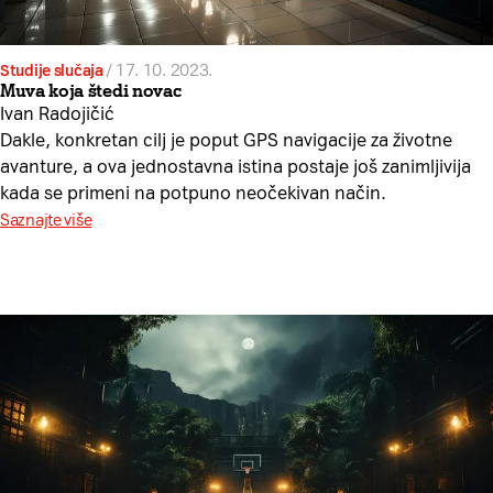
Studije slučaja
/
17. 10. 2023.
Muva koja štedi novac
Ivan Radojičić
Dakle, konkretan cilj je poput GPS navigacije za životne
avanture, a ova jednostavna istina postaje još zanimljivija
kada se primeni na potpuno neočekivan način.
Saznajte više