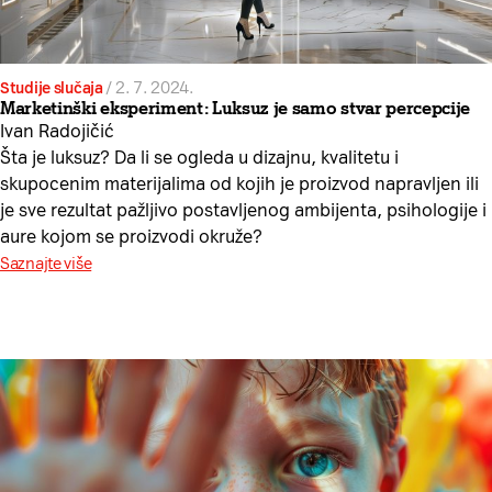
Studije slučaja
/
2. 7. 2024.
Marketinški eksperiment: Luksuz je samo stvar percepcije
Ivan Radojičić
Šta je luksuz? Da li se ogleda u dizajnu, kvalitetu i
skupocenim materijalima od kojih je proizvod napravljen ili
je sve rezultat pažljivo postavljenog ambijenta, psihologije i
aure kojom se proizvodi okruže?
Saznajte više