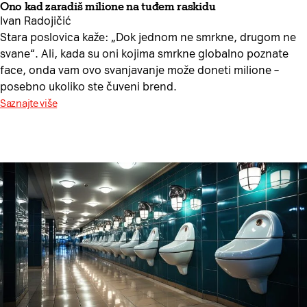
Ono kad zaradiš milione na tuđem raskidu
Ivan Radojičić
Stara poslovica kaže: „Dok jednom ne smrkne, drugom ne
svane“. Ali, kada su oni kojima smrkne globalno poznate
face, onda vam ovo svanjavanje može doneti milione –
posebno ukoliko ste čuveni brend.
Saznajte više