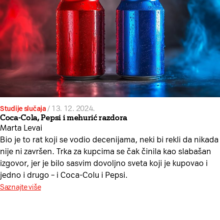
Studije slučaja
/
13. 12. 2024.
Coca-Cola, Pepsi i mehurić razdora
Marta Levai
Bio je to rat koji se vodio decenijama, neki bi rekli da nikada
nije ni završen. Trka za kupcima se čak činila kao slabašan
izgovor, jer je bilo sasvim dovoljno sveta koji je kupovao i
jedno i drugo – i Coca-Colu i Pepsi.
Saznajte više