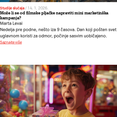
Studije slučaja
/
14. 1. 2026.
Može li se od filmske pljačke napraviti mini marketinška
kampanja?
Marta Levai
Nedelja pre podne, nešto iza 9 časova. Dan koji pošten svet
uglavnom koristi za odmor, počinje sasvim uobičajeno.
Saznajte više