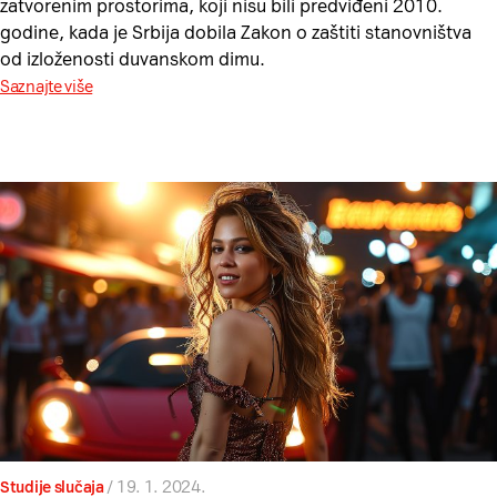
zatvorenim prostorima, koji nisu bili predviđeni 2010.
godine, kada je Srbija dobila Zakon o zaštiti stanovništva
od izloženosti duvanskom dimu.
Saznajte više
Studije slučaja
/
19. 1. 2024.