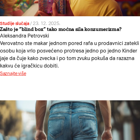
Studije slučaja
/
23. 12. 2025.
Zašto je “blind box” tako moćna sila konzumerizma?
Aleksandra Petrovski
Verovatno ste makar jednom pored rafa u prodavnici zatekli
osobu koja vrlo posvećeno protresa jedno po jedno Kinder
jaje da čuje kako zvecka i po tom zvuku pokuša da razazna
kakvu će igračkicu dobiti.
Saznajte više