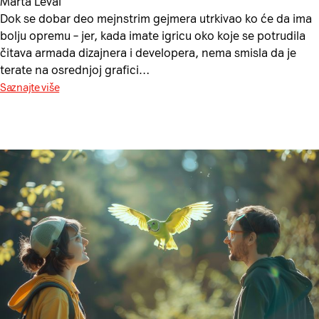
Marta Levai
Dok se dobar deo mejnstrim gejmera utrkivao ko će da ima
bolju opremu – jer, kada imate igricu oko koje se potrudila
čitava armada dizajnera i developera, nema smisla da je
terate na osrednjoj grafici…
Saznajte više