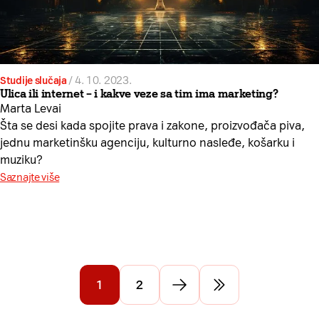
Studije slučaja
/
4. 10. 2023.
Ulica ili internet – i kakve veze sa tim ima marketing?
Marta Levai
Šta se desi kada spojite prava i zakone, proizvođača piva,
jednu marketinšku agenciju, kulturno nasleđe, košarku i
muziku?
Saznajte više
1
2
Idi na sledeću stranu
Idi na poslednju st