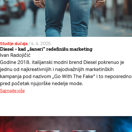
Studije slučaja
/
4. 4. 2025.
Diesel – kad „šaneri“ redefinišu marketing
Ivan Radojičić
Godine 2018. italijanski modni brend Diesel pokrenuo je
jednu od najkreativnijih i najodvažnijih marketinških
kampanja pod nazivom „Go With The Fake“ i to neposredno
pred početak njujorške nedelje mode.
Saznajte više