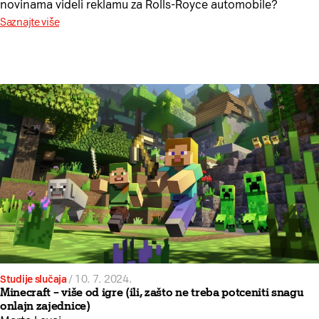
novinama videli reklamu za Rolls-Royce automobile?
Saznajte više
Studije slučaja
/
10. 7. 2024.
Minecraft – više od igre (ili, zašto ne treba potceniti snagu
onlajn zajednice)