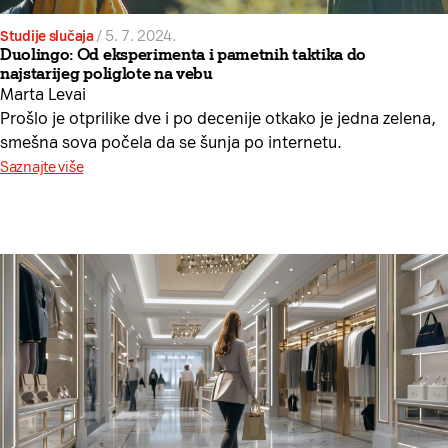
Studije slučaja
/
5. 7. 2024.
Duolingo: Od eksperimenta i pametnih taktika do
najstarijeg poliglote na vebu
Marta Levai
Prošlo je otprilike dve i po decenije otkako je jedna zelena,
smešna sova počela da se šunja po internetu.
Saznajte više