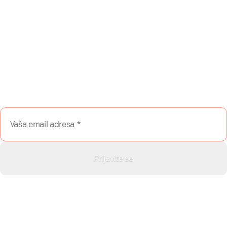
Da li želite da besplatno
dobijate sadržaj sa
NašaMreža.rs direktno na Vaš
email?