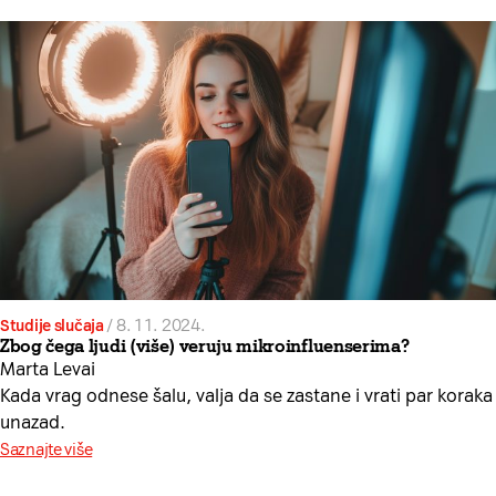
Studije slučaja
/
8. 11. 2024.
Zbog čega ljudi (više) veruju mikroinfluenserima?
Marta Levai
Kada vrag odnese šalu, valja da se zastane i vrati par koraka
unazad.
Saznajte više