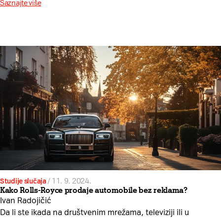
Saznajte više
Studije slučaja
/
11. 9. 2024.
Kako Rolls-Royce prodaje automobile bez reklama?
Ivan Radojičić
Da li ste ikada na društvenim mrežama, televiziji ili u