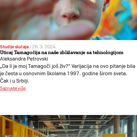
Studije slučaja
/
26. 3. 2024.
Uticaj Tamagočija na naše zbližavanje sa tehnologijom
Aleksandra Petrovski
„Da li je moj Tamagoči još živ?“ Varijacija na ovo pitanje bila
je česta u osnovnim školama 1997. godine širom sveta.
Čak i u Srbiji.
Saznajte više