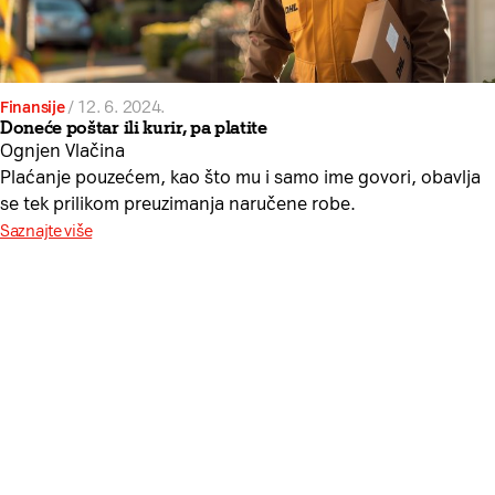
Finansije
/
12. 6. 2024.
Doneće poštar ili kurir, pa platite
Ognjen Vlačina
Plaćanje pouzećem, kao što mu i samo ime govori, obavlja
se tek prilikom preuzimanja naručene robe.
Saznajte više
Da li želite da besplatno
dobijate sadržaj sa