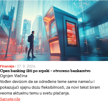
Finansije
/
27. 9. 2024.
Open banking iliti po srpski – otvoreno bankarstvo
Ognjen Vlačina
Vođen devizom da se određene teme same nameću i
pokazujući sjajnu dozu fleksibilnosti, za novi tekst biram
veoma aktuelnu temu u svetu plaćanja.
Saznajte više