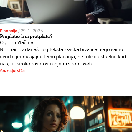
Finansije
/
29. 1. 2025.
Preplatio li si pretplatu?
Ognjen Vlačina
Nije naslov današnjeg teksta jezička brzalica nego samo
uvod u jednu sjajnu temu plaćanja, ne toliko aktuelnu kod
nas, ali široko rasprostranjenu širom sveta.
Saznajte više