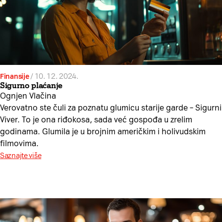
Finansije
/
10. 12. 2024.
Sigurno plaćanje
Ognjen Vlačina
Verovatno ste čuli za poznatu glumicu starije garde – Sigurni
Viver. To je ona riđokosa, sada već gospođa u zrelim
godinama. Glumila je u brojnim američkim i holivudskim
filmovima.
Saznajte više