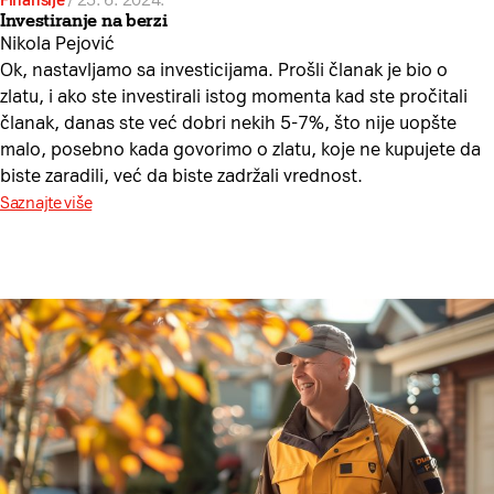
Finansije
/
25. 6. 2024.
Investiranje na berzi
Nikola Pejović
Ok, nastavljamo sa investicijama. Prošli članak je bio o
zlatu, i ako ste investirali istog momenta kad ste pročitali
članak, danas ste već dobri nekih 5-7%, što nije uopšte
malo, posebno kada govorimo o zlatu, koje ne kupujete da
biste zaradili, već da biste zadržali vrednost.
Saznajte više