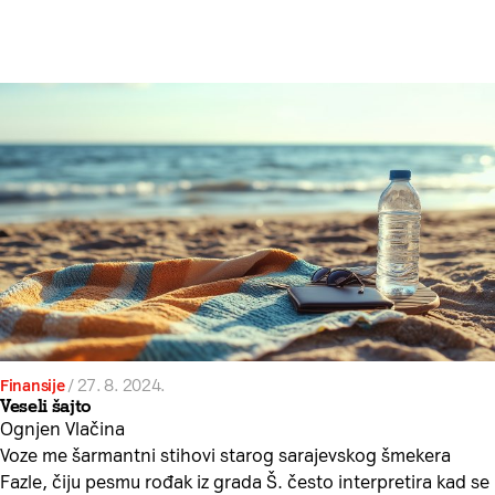
Finansije
/
27. 8. 2024.
Veseli šajto
Ognjen Vlačina
Voze me šarmantni stihovi starog sarajevskog šmekera
Fazle, čiju pesmu rođak iz grada Š. često interpretira kad se