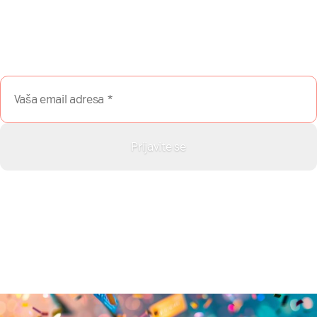
NašaMreža.rs direktno na Vaš
email?