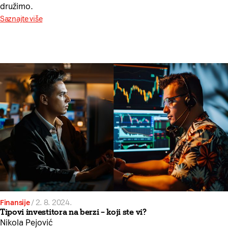
družimo.
Saznajte više
Finansije
/
2. 8. 2024.
Tipovi investitora na berzi – koji ste vi?
Nikola Pejović