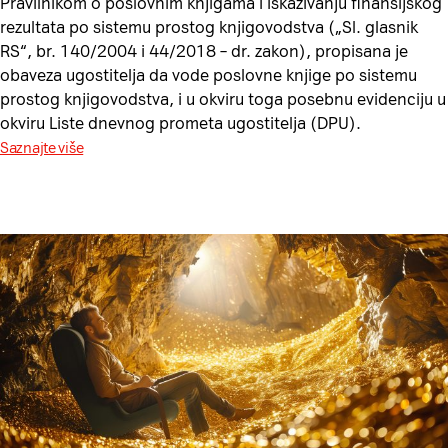
Pravilnikom o poslovnim knjigama i iskazivanju finansijskog
rezultata po sistemu prostog knjigovodstva („Sl. glasnik
RS“, br. 140/2004 i 44/2018 – dr. zakon), propisana je
obaveza ugostitelja da vode poslovne knjige po sistemu
prostog knjigovodstva, i u okviru toga posebnu evidenciju u
okviru Liste dnevnog prometa ugostitelja (DPU).
Saznajte više