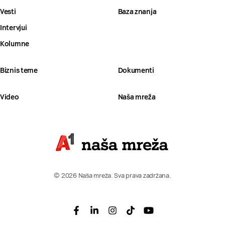
Vesti
Baza znanja
Intervjui
Kolumne
Biznis teme
Dokumenti
Video
Naša mreža
© 2026 Naša mreža. Sva prava zadržana.
Facebook
Linkedin
Instagram
Tiktok
Youtube