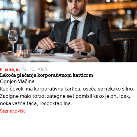
Finansije
/
22. 10. 2024.
Lakoća plaćanja korporativnom karticom
Ognjen Vlačina
Kad čovek ima korporativnu karticu, oseća se nekako silno.
Zadigne malo torzo, zategne se i pomisli kako je on, ipak,
neka važna faca, respektabilna.
Saznajte više