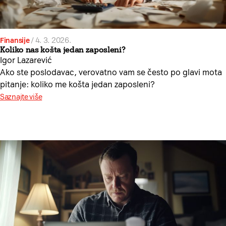
Finansije
/
4. 3. 2026.
Koliko nas košta jedan zaposleni?
Igor Lazarević
Ako ste poslodavac, verovatno vam se često po glavi mota
pitanje: koliko me košta jedan zaposleni?
Saznajte više