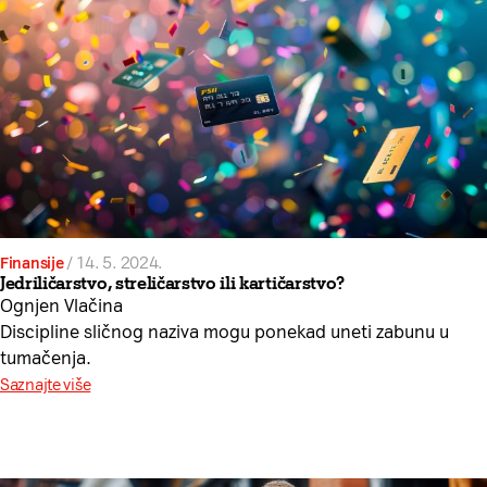
Finansije
/
14. 5. 2024.
Jedriličarstvo, streličarstvo ili kartičarstvo?
Ognjen Vlačina
Discipline sličnog naziva mogu ponekad uneti zabunu u
tumačenja.
Saznajte više