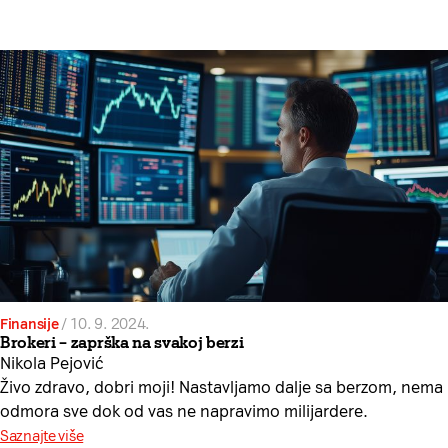
Finansije
/
10. 9. 2024.
Brokeri – zaprška na svakoj berzi
Nikola Pejović
Živo zdravo, dobri moji! Nastavljamo dalje sa berzom, nema
odmora sve dok od vas ne napravimo milijardere.
Saznajte više