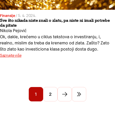
Finansije
/
5. 4. 2024.
Sve što nikada niste znali o zlatu, pa niste ni imali potrebe
da pitate
Nikola Pejović
Ok, dakle, krećemo u ciklus tekstova o investiranju, i,
realno, mislim da treba da krenemo od zlata. Zašto? Zato
što zlato kao investiciona klasa postoji dosta dugo.
Saznajte više
1
2
Idi na sledeću stranu
Idi na poslednju st