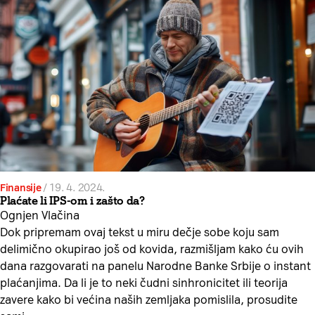
Finansije
/
19. 4. 2024.
Plaćate li IPS-om i zašto da?
Ognjen Vlačina
Dok pripremam ovaj tekst u miru dečje sobe koju sam
delimično okupirao još od kovida, razmišljam kako ću ovih
dana razgovarati na panelu Narodne Banke Srbije o instant
plaćanjima. Da li je to neki čudni sinhronicitet ili teorija
zavere kako bi većina naših zemljaka pomislila, prosudite