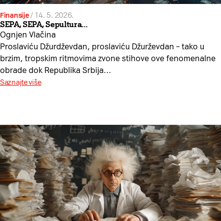
Finansije
/
14. 5. 2026.
SEPA, SEPA, Sepultura…
Ognjen Vlačina
Proslaviću Džurdževdan, proslaviću Džurževdan – tako u
brzim, tropskim ritmovima zvone stihove ove fenomenalne
obrade dok Republika Srbija…
Saznajte više