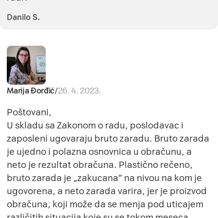
Danilo S.
Marija Đorđić
/
26. 4. 2023.
Poštovani,
U skladu sa Zakonom o radu, poslodavac i
zaposleni ugovaraju bruto zaradu. Bruto zarada
je ujedno i polazna osnovnica u obračunu, a
neto je rezultat obračuna. Plastično rečeno,
bruto zarada je „zakucana“ na nivou na kom je
ugovorena, a neto zarada varira, jer je proizvod
obračuna, koji može da se menja pod uticajem
različitih situacija koje su se tokom meseca