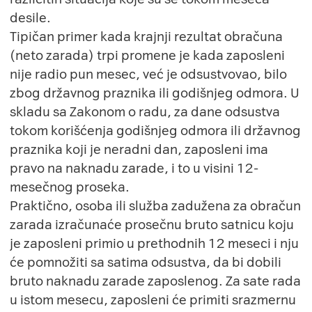
desile.
Tipičan primer kada krajnji rezultat obračuna
(neto zarada) trpi promene je kada zaposleni
nije radio pun mesec, već je odsustvovao, bilo
zbog državnog praznika ili godišnjeg odmora. U
skladu sa Zakonom o radu, za dane odsustva
tokom korišćenja godišnjeg odmora ili državnog
praznika koji je neradni dan, zaposleni ima
pravo na naknadu zarade, i to u visini 12-
mesečnog proseka.
Praktično, osoba ili služba zadužena za obračun
zarada izračunaće prosečnu bruto satnicu koju
je zaposleni primio u prethodnih 12 meseci i nju
će pomnožiti sa satima odsustva, da bi dobili
bruto naknadu zarade zaposlenog. Za sate rada
u istom mesecu, zaposleni će primiti srazmernu