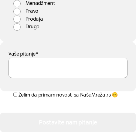
Menadžment
Pravo
Prodaja
Drugo
Vaše pitanje*
Želim da primam novosti sa NašaMreža.rs 😊