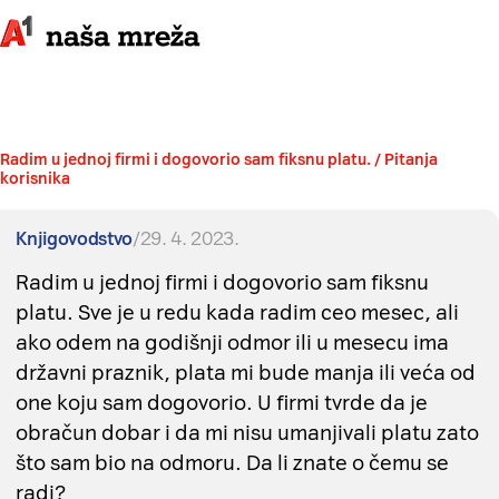
Radim u jednoj firmi i dogovorio sam fiksnu platu. / Pitanja
Radim u jednoj firmi i dogovorio sam fiksnu platu.
korisnika
Knjigovodstvo
/
29. 4. 2023.
Radim u jednoj firmi i dogovorio sam fiksnu
platu. Sve je u redu kada radim ceo mesec, ali
ako odem na godišnji odmor ili u mesecu ima
državni praznik, plata mi bude manja ili veća od
one koju sam dogovorio. U firmi tvrde da je
obračun dobar i da mi nisu umanjivali platu zato
što sam bio na odmoru. Da li znate o čemu se
radi?