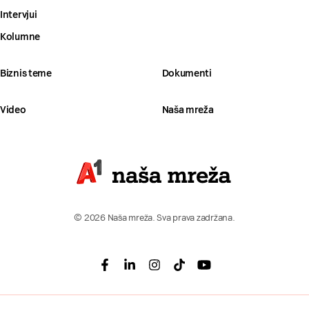
Intervjui
Kolumne
Biznis teme
Dokumenti
Video
Naša mreža
© 2026 Naša mreža. Sva prava zadržana.
Facebook
Linkedin
Instagram
Tiktok
Youtube