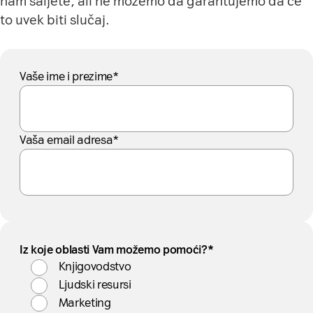
nam šaljete, ali ne možemo da garantujemo da će
to uvek biti slučaj.
Vaše ime i prezime*
Vaša email adresa*
Iz koje oblasti Vam možemo pomoći?*
Knjigovodstvo
Ljudski resursi
Marketing