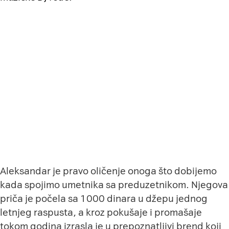
Aleksandar je pravo oličenje onoga što dobijemo
kada spojimo umetnika sa preduzetnikom. Njegova
priča je počela sa 1000 dinara u džepu jednog
letnjeg raspusta, a kroz pokušaje i promašaje
tokom godina izrasla je u prepoznatljivi brend koji