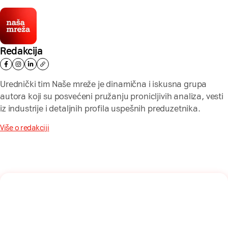
Redakcija
Urednički tim Naše mreže je dinamična i iskusna grupa
autora koji su posvećeni pružanju pronicljivih analiza, vesti
iz industrije i detaljnih profila uspešnih preduzetnika.
Više o redakciji
Naša mreža u Vašem inboksu!
Prijavite se na naš newsletter i dobijajte najnovije savete,
vodiče i priče direktno u Vaš inboks.