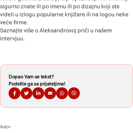
sigurno znate ili po imenu ili po dizajnu koji ste
videli u izlogu popularne knjižare ili na logou neke
veće firme.
Saznajte više o Aleksandrovoj priči
u našem
intervjuu
.
Dopao Vam se tekst?
Podelite ga sa prijateljima!
Podelite na Fejsbuku
Podelite na Tviteru
Podelite na Linkdinu
Podelite na imejl
Podelite na WhatsApp
Podelite na Viberu
Autor