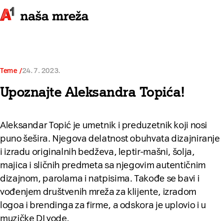
Teme
24. 7. 2023.
Upoznajte Aleksandra Topića!
Aleksandar Topić je umetnik i preduzetnik koji nosi
puno šešira. Njegova delatnost obuhvata dizajniranje
i izradu originalnih bedževa, leptir-mašni, šolja,
majica i sličnih predmeta sa njegovim autentičnim
dizajnom, parolama i natpisima. Takođe se bavi i
vođenjem društvenih mreža za klijente, izradom
logoa i brendinga za firme, a odskora je uplovio i u
muzičke DJ vode.