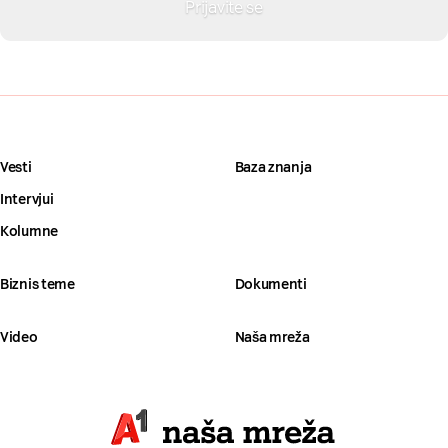
Vesti
Baza znanja
Intervjui
Kolumne
Biznis teme
Dokumenti
Video
Naša mreža