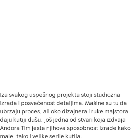
Iza svakog uspešnog projekta stoji studiozna
izrada i posvećenost detaljima. Mašine su tu da
ubrzaju proces, ali oko dizajnera i ruke majstora
daju kutiji dušu. Još jedna od stvari koja izdvaja
Andora Tim jeste njihova sposobnost izrade kako
male, tako i velike serije kutija.