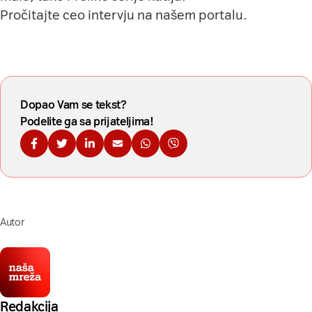
Pročitajte ceo intervju
na našem portalu
.
Dopao Vam se tekst?
Podelite ga sa prijateljima!
Podelite na Fejsbuku
Podelite na Tviteru
Podelite na Linkdinu
Podelite na imejl
Podelite na WhatsApp
Podelite na Viberu
Autor
Redakcija