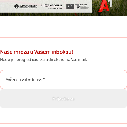
Naša mreža u Vašem inboksu!
Nedeljni pregled sadržaja direktno na Vaš mail.