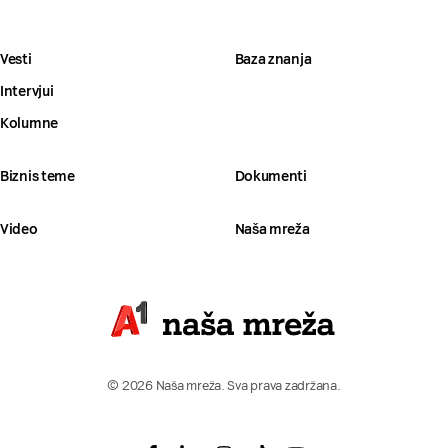
Vesti
Baza znanja
Intervjui
Kolumne
Biznis teme
Dokumenti
Video
Naša mreža
© 2026 Naša mreža. Sva prava zadržana.