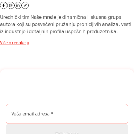
Urednički tim Naše mreže je dinamična i iskusna grupa
autora koji su posvećeni pružanju pronicljivih analiza, vesti
iz industrije i detaljnih profila uspešnih preduzetnika.
Više o redakciji
Naša mreža u Vašem inboksu!
Prijavite se na naš newsletter i dobijajte najnovije savete,
vodiče i priče direktno u Vaš inboks.