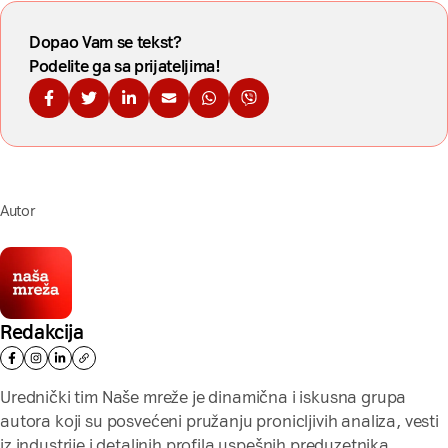
Dopao Vam se tekst?
Podelite ga sa prijateljima!
Podelite na Fejsbuku
Podelite na Tviteru
Podelite na Linkdinu
Podelite na imejl
Podelite na WhatsApp
Podelite na Viberu
Autor
Redakcija
Urednički tim Naše mreže je dinamična i iskusna grupa
autora koji su posvećeni pružanju pronicljivih analiza, vesti
iz industrije i detaljnih profila uspešnih preduzetnika.