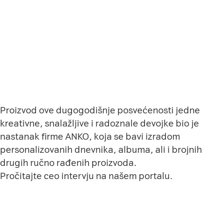
Proizvod ove dugogodišnje posvećenosti jedne
kreativne, snalažljive i radoznale devojke bio je
nastanak firme ANKO, koja se bavi izradom
personalizovanih dnevnika, albuma, ali i brojnih
drugih ručno rađenih proizvoda.
Pročitajte ceo intervju
na našem portalu
.