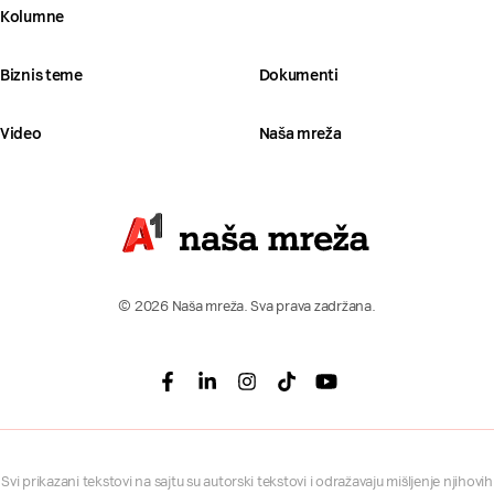
Kolumne
Biznis teme
Dokumenti
Video
Naša mreža
© 2026 Naša mreža. Sva prava zadržana.
Facebook
Linkedin
Instagram
Tiktok
Youtube
Svi prikazani tekstovi na sajtu su autorski tekstovi i odražavaju mišljenje njihovih