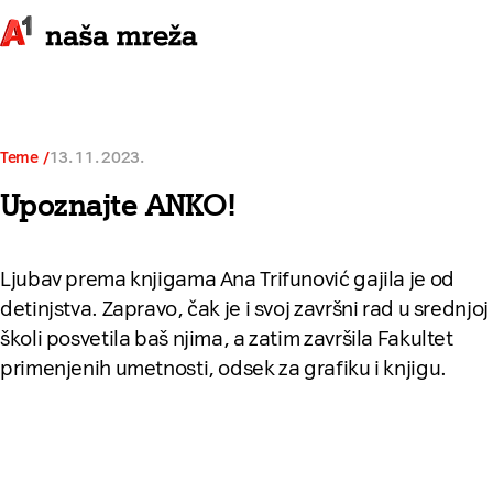
Teme
13. 11. 2023.
Upoznajte ANKO!
Ljubav prema knjigama Ana Trifunović gajila je od
detinjstva. Zapravo, čak je i svoj završni rad u srednjoj
školi posvetila baš njima, a zatim završila Fakultet
primenjenih umetnosti, odsek za grafiku i knjigu.