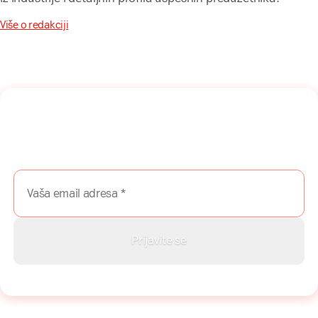
Više o redakciji
Naša mreža u Vašem inboksu!
Prijavite se na naš newsletter i dobijajte najnovije savete,
vodiče i priče direktno u Vaš inboks.