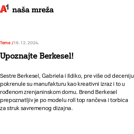
Teme
16. 12. 2024.
Upoznajte Berkesel!
Sestre Berkesel, Gabriela i Ildiko, pre više od deceniju
pokrenule su manufakturu kao kreativni izraz i to u
rođenom zrenjaninskom domu. Brend Berkesel
prepoznatljiv je po modelu roll top rančeva i torbica
za struk savremenog dizajna.