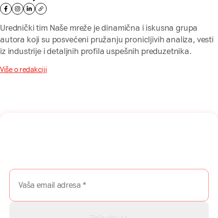
Urednički tim Naše mreže je dinamična i iskusna grupa
autora koji su posvećeni pružanju pronicljivih analiza, vesti
iz industrije i detaljnih profila uspešnih preduzetnika.
Više o redakciji
Naša mreža u Vašem inboksu!
Prijavite se na naš newsletter i dobijajte najnovije savete,
vodiče i priče direktno u Vaš inboks.