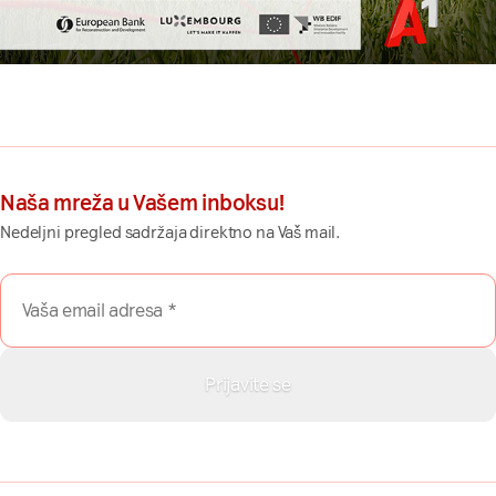
Naša mreža u Vašem inboksu!
Nedeljni pregled sadržaja direktno na Vaš mail.