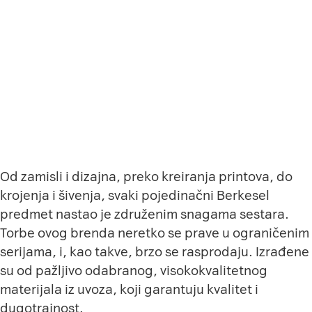
Od zamisli i dizajna, preko kreiranja printova, do
krojenja i šivenja, svaki pojedinačni Berkesel
predmet nastao je združenim snagama sestara.
Torbe ovog brenda neretko se prave u ograničenim
serijama, i, kao takve, brzo se rasprodaju. Izrađene
su od pažljivo odabranog, visokokvalitetnog
materijala iz uvoza, koji garantuju kvalitet i
dugotrajnost.