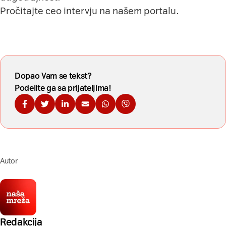
Pročitajte ceo intervju na
našem portalu
.
Dopao Vam se tekst?
Podelite ga sa prijateljima!
Podelite na Fejsbuku
Podelite na Tviteru
Podelite na Linkdinu
Podelite na imejl
Podelite na WhatsApp
Podelite na Viberu
Autor
Redakcija