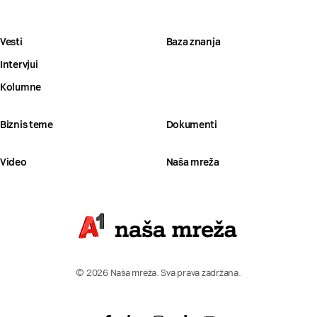
Vesti
Baza znanja
Intervjui
Kolumne
Biznis teme
Dokumenti
Video
Naša mreža
© 2026 Naša mreža. Sva prava zadržana.