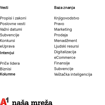
Vesti
Baza znanja
Propisi i zakoni
Knjigovodstvo
Poslovne vesti
Pravo
Važni datumi
Marketing
Subvencije
Prodaja
Konkursi
Menadžment
eUprava
Ljudski resursi
Digitalizacija
Intervjui
eCommerce
Finansije
Priče lidera
Subvencije
Biznisi
Kolumne
Veštačka inteligencija