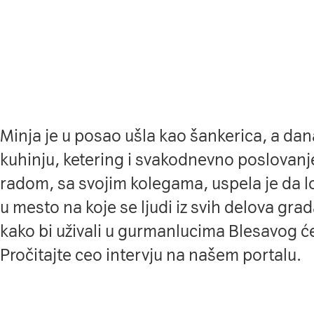
Minja je u posao ušla kao šankerica, a da
kuhinju, ketering i svakodnevno poslovan
radom, sa svojim kolegama, uspela je da lo
u mesto na koje se ljudi iz svih delova gra
kako bi uživali u gurmanlucima Blesavog ć
Pročitajte ceo intervju
na našem portalu
.