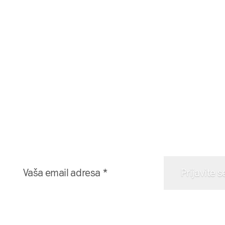
Naša mreža u Vašem in
Prijavite se na naš newsletter i dobijajte najnovije
direktno u Vaš inboks.