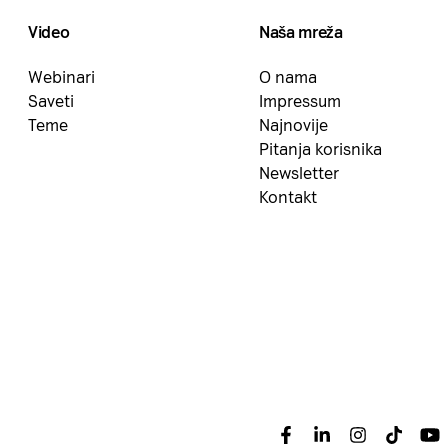
Video
Naša mreža
Webinari
O nama
Saveti
Impressum
Teme
Najnovije
Pitanja korisnika
Newsletter
Kontakt
Facebook
Linkedin
Instagram
Tiktok
Yo