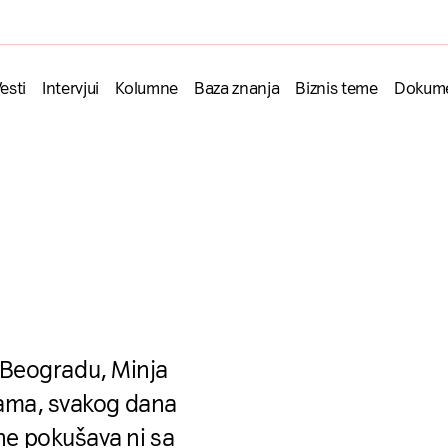
esti
Intervjui
Kolumne
Baza znanja
Biznis teme
Dokume
Beogradu, Minja
egama, svakog dana
 ne pokušava ni sa