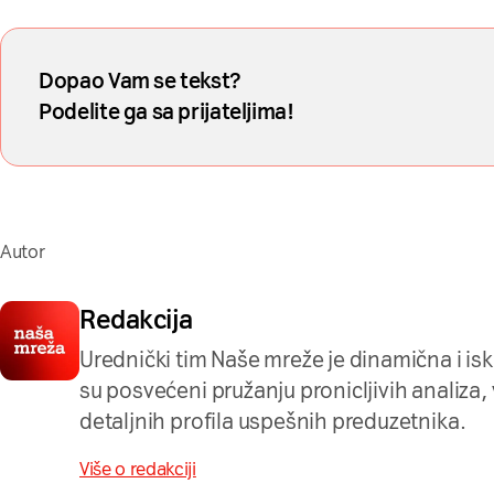
Dopao Vam se tekst?
Podelite ga sa prijateljima!
Autor
Redakcija
Urednički tim Naše mreže je dinamična i is
su posvećeni pružanju pronicljivih analiza, ve
detaljnih profila uspešnih preduzetnika.
Više o redakciji