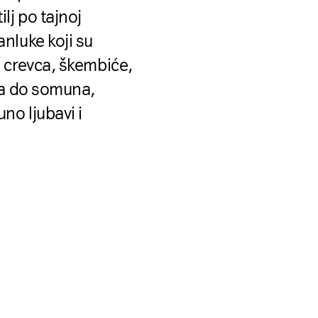
lj po tajnoj
nluke koji su
, crevca, škembiće,
esa do somuna,
no ljubavi i