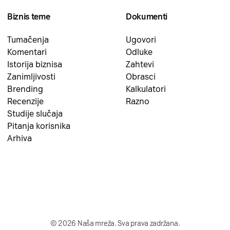
Biznis teme
Dokumenti
Tumačenja
Ugovori
Komentari
Odluke
Istorija biznisa
Zahtevi
Zanimljivosti
Obrasci
Brending
Kalkulatori
Recenzije
Razno
Studije slučaja
Pitanja korisnika
Arhiva
© 2026 Naša mreža. Sva prava zadržana.