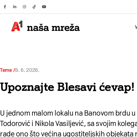
Facebook
Linkedin
Instagram
Tiktok
Youtube
V
Teme
8. 6. 2026.
Upoznajte Blesavi ćevap!
U jednom malom lokalu na Banovom brdu u 
Todorović i Nikola Vasiljević, sa svojim kol
rade ono što većina ugostiteljskih objekata