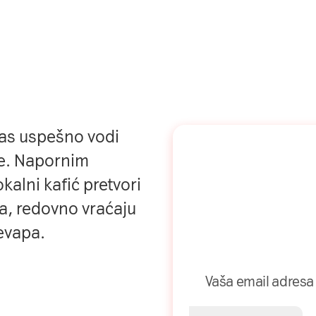
nas uspešno vodi
Naša mreža u
je. Napornim
Vašem inboks
kalni kafić pretvori
da, redovno vraćaju
Prijavite se na naš newsle
dobijajte najnovije savet
evapa.
priče direktno u Vaš inbo