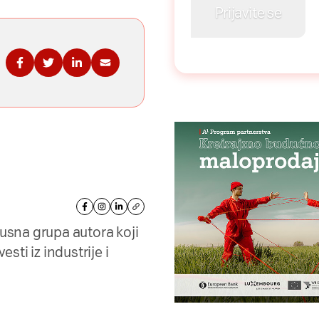
Podelite na Fejsbuku
Podelite na Tviteru
Podelite na Linkdinu
Podelite na imejl
kusna grupa autora koji
sti iz industrije i