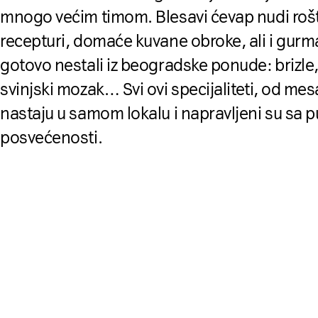
mnogo većim timom. Blesavi ćevap nudi rošti
recepturi, domaće kuvane obroke, ali i gurma
gotovo nestali iz beogradske ponude: brizle
svinjski mozak… Svi ovi specijaliteti, od m
nastaju u samom lokalu i napravljeni su sa pu
posvećenosti.