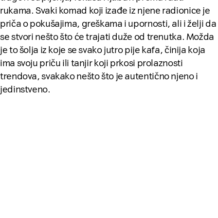
rukama. Svaki komad koji izađe iz njene radionice je
priča o pokušajima, greškama i upornosti, ali i želji da
se stvori nešto što će trajati duže od trenutka. Možda
je to šolja iz koje se svako jutro pije kafa, činija koja
ima svoju priču ili tanjir koji prkosi prolaznosti
trendova, svakako nešto što je autentično njeno i
jedinstveno.