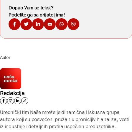
Dopao Vam se tekst?
Podelite ga sa prijateljima!
Podelite na Fejsbuku
Podelite na Tviteru
Podelite na Linkdinu
Podelite na imejl
Podelite na WhatsApp
Podelite na Viberu
Autor
Redakcija
Urednički tim Naše mreže je dinamična i iskusna grupa
autora koji su posvećeni pružanju pronicljivih analiza, vesti
iz industrije i detaljnih profila uspešnih preduzetnika.