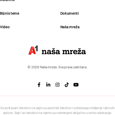
Biznis teme
Dokumenti
Video
Naša mreža
© 2026 Naša mreža. Sva prava zadržana.
Facebook
Linkedin
Instagram
Tiktok
Youtube
Svi prikazani tekstovi na sajtu su autorski tekstovi i odražavaju mišljenje njihovih
autora. Sajt i svi tekstovi na njemu su namenjeni isključivo u svrhu edukacije.