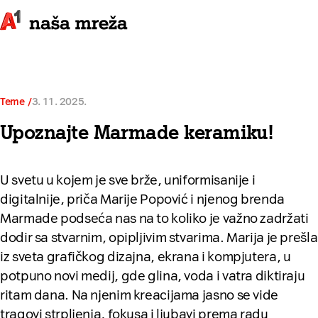
Teme
3. 11. 2025.
Upoznajte Marmade keramiku!
U svetu u kojem je sve brže, uniformisanije i
digitalnije, priča Marije Popović i njenog brenda
Marmade podseća nas na to koliko je važno zadržati
dodir sa stvarnim, opipljivim stvarima. Marija je prešla
iz sveta grafičkog dizajna, ekrana i kompjutera, u
potpuno novi medij, gde glina, voda i vatra diktiraju
ritam dana. Na njenim kreacijama jasno se vide
tragovi strpljenja, fokusa i ljubavi prema radu