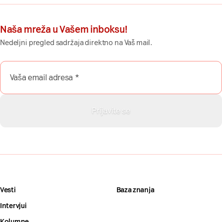
Naša mreža u Vašem inboksu!
Nedeljni pregled sadržaja direktno na Vaš mail.
Vesti
Baza znanja
Intervjui
Kolumne