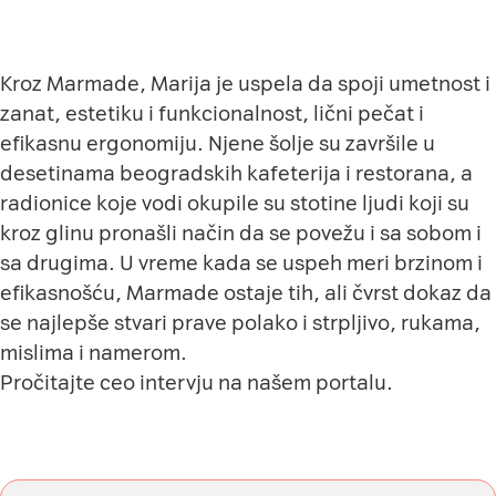
Kroz Marmade, Marija je uspela da spoji umetnost i
zanat, estetiku i funkcionalnost, lični pečat i
efikasnu ergonomiju. Njene šolje su završile u
desetinama beogradskih kafeterija i restorana, a
radionice koje vodi okupile su stotine ljudi koji su
kroz glinu pronašli način da se povežu i sa sobom i
sa drugima. U vreme kada se uspeh meri brzinom i
efikasnošću, Marmade ostaje tih, ali čvrst dokaz da
se najlepše stvari prave polako i strpljivo, rukama,
mislima i namerom.
Pročitajte ceo
intervju na našem portalu
.