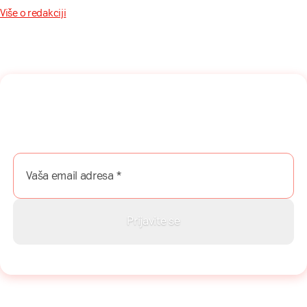
Više o redakciji
Naša mreža u Vašem inboksu!
Prijavite se na naš newsletter i dobijajte najnovije savete,
vodiče i priče direktno u Vaš inboks.