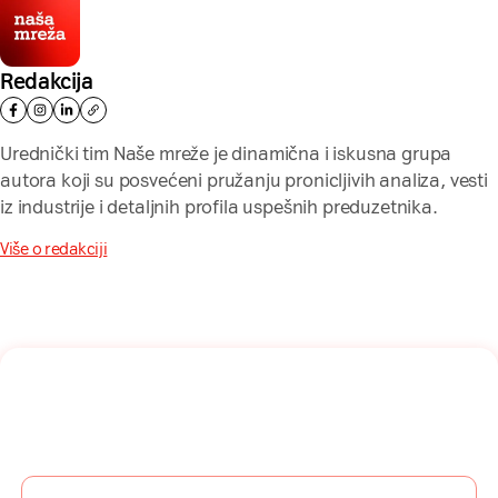
Redakcija
Urednički tim Naše mreže je dinamična i iskusna grupa
autora koji su posvećeni pružanju pronicljivih analiza, vesti
iz industrije i detaljnih profila uspešnih preduzetnika.
Više o redakciji
Naša mreža u Vašem inboksu!
Prijavite se na naš newsletter i dobijajte najnovije savete,
vodiče i priče direktno u Vaš inboks.