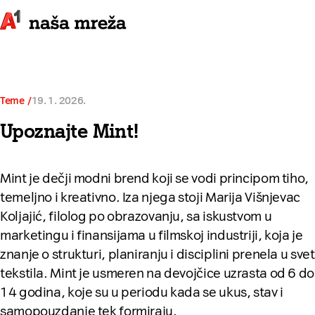
Teme
19. 1. 2026.
Upoznajte Mint!
Mint je dečji modni brend koji se vodi principom tiho,
temeljno i kreativno. Iza njega stoji Marija Višnjevac
Koljajić, filolog po obrazovanju, sa iskustvom u
marketingu i finansijama u filmskoj industriji, koja je
znanje o strukturi, planiranju i disciplini prenela u svet
tekstila. Mint je usmeren na devojčice uzrasta od 6 do
14 godina, koje su u periodu kada se ukus, stav i
samopouzdanje tek formiraju.