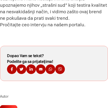
upoznajemo njihov „strašni sud“ koji testira kvalitet
na nesvakidašnji način, i vidimo zašto ovaj brend
ne pokušava da prati svaki trend.
Pročitajte ceo intervju
na našem portalu
.
Dopao Vam se tekst?
Podelite ga sa prijateljima!
Podelite na Fejsbuku
Podelite na Tviteru
Podelite na Linkdinu
Podelite na imejl
Podelite na WhatsApp
Podelite na Viberu
Autor