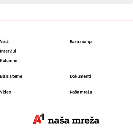
Vesti
Baza znanja
Intervjui
Kolumne
Biznis teme
Dokumenti
Video
Naša mreža