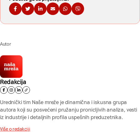
Podelite na Fejsbuku
Podelite na Tviteru
Podelite na Linkdinu
Podelite na imejl
Podelite na WhatsApp
Podelite na Viberu
Autor
Redakcija
Urednički tim Naše mreže je dinamična i iskusna grupa
autora koji su posvećeni pružanju pronicljivih analiza, vesti
iz industrije i detaljnih profila uspešnih preduzetnika.
Više o redakciji