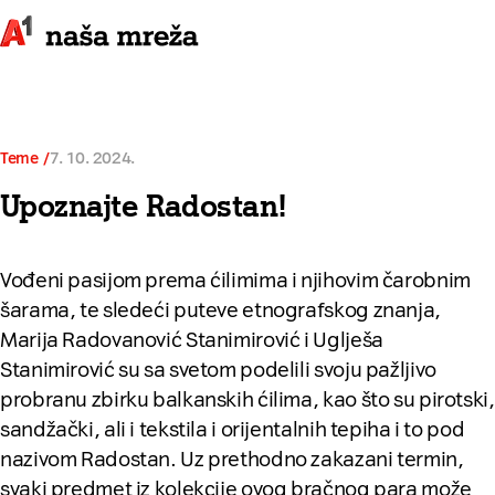
Teme
7. 10. 2024.
Upoznajte Radostan!
Vođeni pasijom prema ćilimima i njihovim čarobnim
šarama, te sledeći puteve etnografskog znanja,
Marija Radovanović Stanimirović i Uglješa
Stanimirović su sa svetom podelili svoju pažljivo
probranu zbirku balkanskih ćilima, kao što su pirotski,
sandžački, ali i tekstila i orijentalnih tepiha i to pod
nazivom Radostan. Uz prethodno zakazani termin,
svaki predmet iz kolekcije ovog bračnog para može