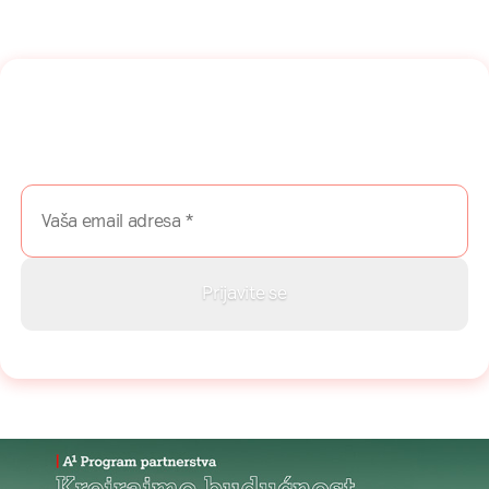
Naša mreža u Vašem inboksu!
Prijavite se na naš newsletter i dobijajte najnovije savete,
vodiče i priče direktno u Vaš inboks.