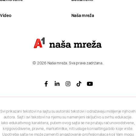
Video
Naša mreža
© 2026 Naša mreža. Sva prava zadržana.
Facebook
Linkedin
Instagram
Tiktok
Youtube
Svi prikazani tekstovi na sajtu su autorski tekstovi i odražavaju mišljenje njihovih
autora. Sajt i svi tekstovi na njemu su namenjeni isključivo u svrhu edukacije.
Iako edukativnog karaktera, putem ovog sajta se ne pružaju računovodstvene,
knjigovodsvene, pravne, marketinške, niti usluge konsaltinga bilo koje vrste.
Upotreba sajta ne može zameniti angažovanje profesionalaca koji Vam mogu