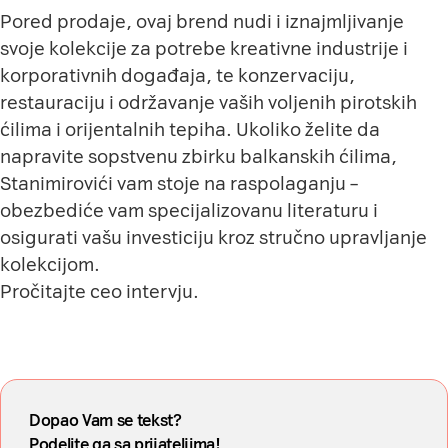
Pored prodaje, ovaj brend nudi i iznajmljivanje
svoje kolekcije za potrebe kreativne industrije i
korporativnih događaja, te konzervaciju,
restauraciju i održavanje vaših voljenih pirotskih
ćilima i orijentalnih tepiha. Ukoliko želite da
napravite sopstvenu zbirku balkanskih ćilima,
Stanimirovići vam stoje na raspolaganju –
obezbediće vam specijalizovanu literaturu i
osigurati vašu investiciju kroz stručno upravljanje
kolekcijom.
Pročitajte
ceo intervju
.
Dopao Vam se tekst?
Podelite ga sa prijateljima!