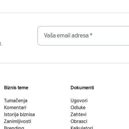
l.
Biznis teme
Dokumenti
Tumačenja
Ugovori
Komentari
Odluke
Istorija biznisa
Zahtevi
Zanimljivosti
Obrasci
Brending
Kalkulatori