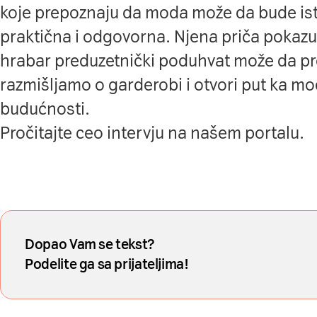
koje prepoznaju da moda može da bude is
praktična i odgovorna. Njena priča pokazu
hrabar preduzetnički poduhvat može da pr
razmišljamo o garderobi i otvori put ka mode
budućnosti.
Pročitajte ceo intervju
na našem portalu
.
Dopao Vam se tekst?
Podelite ga sa prijateljima!