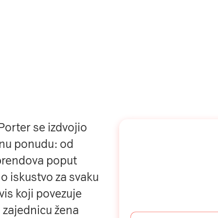
orter se izdvojio
Naša mreža u
snu ponudu: od
Vašem inboks
 brendova poput
o iskustvo za svaku
Prijavite se na naš newsle
dobijajte najnovije savet
rvis koji povezuje
priče direktno u Vaš inbo
di zajednicu žena