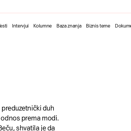
esti
Intervjui
Kolumne
Baza znanja
Biznis teme
Dokume
oj preduzetnički duh
ji odnos prema modi.
eču, shvatila je da