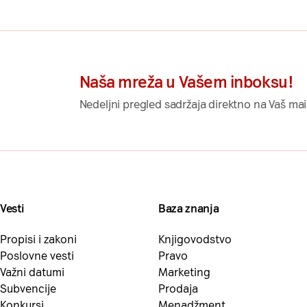
Naša mreža u Vašem inboksu!
Nedeljni pregled sadržaja direktno na Vaš mai
Vesti
Baza znanja
Propisi i zakoni
Knjigovodstvo
Poslovne vesti
Pravo
Važni datumi
Marketing
Subvencije
Prodaja
Konkursi
Menadžment