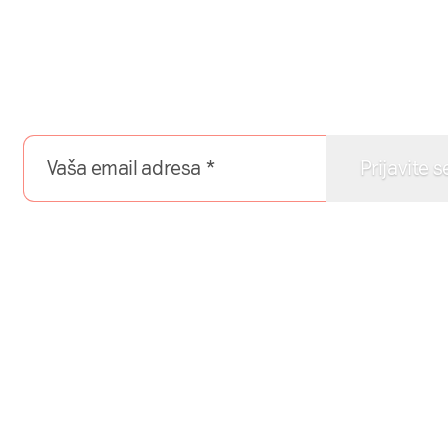
Naša mreža u Vašem in
Prijavite se na naš newsletter i dobijajte najnovije
direktno u Vaš inboks.