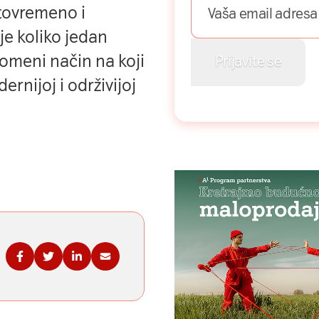
tovremeno i
je koliko jedan
omeni način na koji
rnijoj i održivijoj
Podelite na Fejsbuku
Podelite na Tviteru
Podelite na Linkdinu
Podelite na imejl