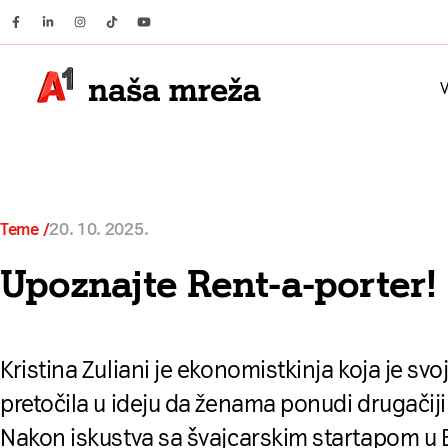
Facebook
Linkedin
Instagram
Tiktok
Youtube
V
Teme
20. 10. 2025.
Upoznajte Rent-a-porter!
Kristina Zuliani je ekonomistkinja koja je sv
pretočila u ideju da ženama ponudi drugači
Nakon iskustva sa švajcarskim startapom u B