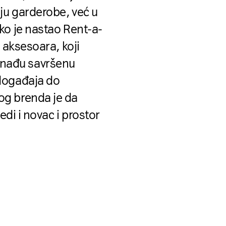
ju garderobe, već u
ko je nastao Rent-a-
i aksesoara, koji
onađu savršenu
 događaja do
og brenda je da
edi i novac i prostor