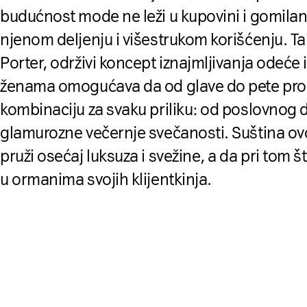
budućnost mode ne leži u kupovini i gomilan
njenom deljenju i višestrukom korišćenju. Ta
Porter, održivi koncept iznajmljivanja odeće 
ženama omogućava da od glave do pete pr
kombinaciju za svaku priliku: od poslovnog
glamurozne večernje svečanosti. Suština ov
pruži osećaj luksuza i svežine, a da pri tom št
u ormanima svojih klijentkinja.