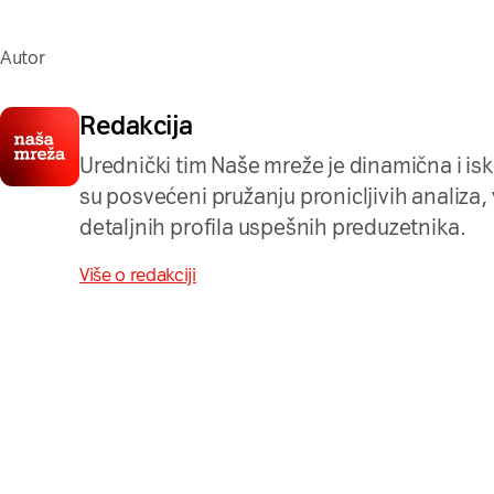
Autor
Redakcija
Urednički tim Naše mreže je dinamična i is
su posvećeni pružanju pronicljivih analiza, ve
detaljnih profila uspešnih preduzetnika.
Više o redakciji