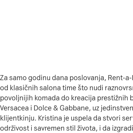
Za samo godinu dana poslovanja, Rent-a-P
od klasičnih salona time što nudi raznovr
povoljnijih komada do kreacija prestižnih
Versacea i Dolce & Gabbane, uz jedinstven
klijentkinju. Kristina je uspela da stvori se
održivost i savremen stil života, i da izgra