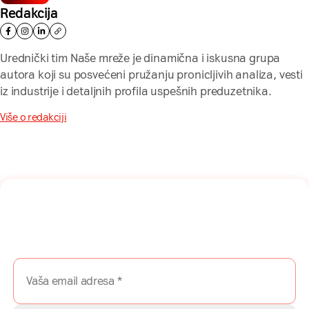
Redakcija
Urednički tim Naše mreže je dinamična i iskusna grupa
autora koji su posvećeni pružanju pronicljivih analiza, vesti
iz industrije i detaljnih profila uspešnih preduzetnika.
Više o redakciji
Naša mreža u Vašem inboksu!
Prijavite se na naš newsletter i dobijajte najnovije savete,
vodiče i priče direktno u Vaš inboks.