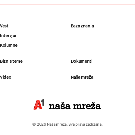
Vesti
Baza znanja
Intervjui
Kolumne
Biznis teme
Dokumenti
Video
Naša mreža
© 2026 Naša mreža. Sva prava zadržana.