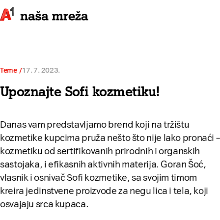
Teme
17. 7. 2023.
Upoznajte Sofi kozmetiku!
Danas vam predstavljamo brend koji na tržištu
kozmetike kupcima pruža nešto što nije lako pronaći –
kozmetiku od sertifikovanih prirodnih i organskih
sastojaka, i efikasnih aktivnih materija. Goran Šoć,
vlasnik i osnivač Sofi kozmetike, sa svojim timom
kreira jedinstvene proizvode za negu lica i tela, koji
osvajaju srca kupaca.