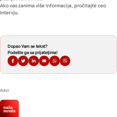
Ako vas zanima više informacija, pročitajte
ceo
intervju
.
Dopao Vam se tekst?
Podelite ga sa prijateljima!
Podelite na Fejsbuku
Podelite na Tviteru
Podelite na Linkdinu
Podelite na imejl
Podelite na WhatsApp
Podelite na Viberu
Autor