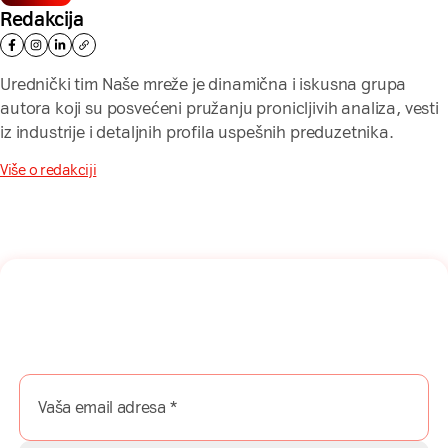
Redakcija
Urednički tim Naše mreže je dinamična i iskusna grupa
autora koji su posvećeni pružanju pronicljivih analiza, vesti
iz industrije i detaljnih profila uspešnih preduzetnika.
Više o redakciji
Naša mreža u Vašem inboksu!
Prijavite se na naš newsletter i dobijajte najnovije savete,
vodiče i priče direktno u Vaš inboks.