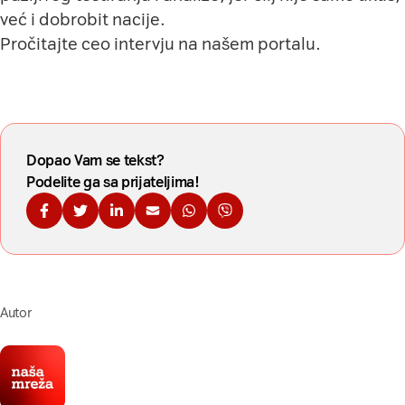
već i dobrobit nacije.
Pročitajte ceo intervju
na našem portalu
.
Dopao Vam se tekst?
Podelite ga sa prijateljima!
Podelite na Fejsbuku
Podelite na Tviteru
Podelite na Linkdinu
Podelite na imejl
Podelite na WhatsApp
Podelite na Viberu
Autor