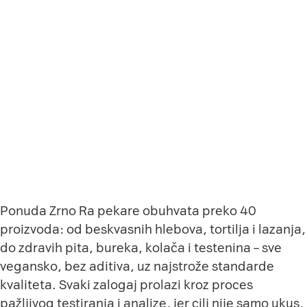
Ponuda Zrno Ra pekare obuhvata preko 40
proizvoda: od beskvasnih hlebova, tortilja i lazanja,
do zdravih pita, bureka, kolača i testenina – sve
vegansko, bez aditiva, uz najstrože standarde
kvaliteta. Svaki zalogaj prolazi kroz proces
pažljivog testiranja i analize, jer cilj nije samo ukus,