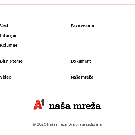
Vesti
Baza znanja
Intervjui
Kolumne
Biznis teme
Dokumenti
Video
Naša mreža
© 2026 Naša mreža. Sva prava zadržana.