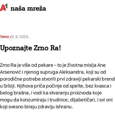
Teme
2. 6. 2025.
Upoznajte Zrno Ra!
Zrno Ra je više od pekare – to je životna misija Ane
Arsenović i njenog supruga Aleksandra, koji su od
porodične potrebe stvorili prvi zdraviji pekarski brend
u Srbiji. Njihova priča počinje od spelte, bez kvasca i
belog brašna, i vodi ka stvaranju proizvoda koje
mogu da konzumiraju i trudnice, dijabetičari, i svi oni
koji svesno biraju zdraviju ishranu.