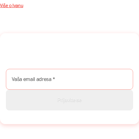
Više o Ivanu
Naša mreža u Vašem inboksu!
Prijavite se na naš newsletter i dobijajte najnovije savete,
vodiče i priče direktno u Vaš inboks.