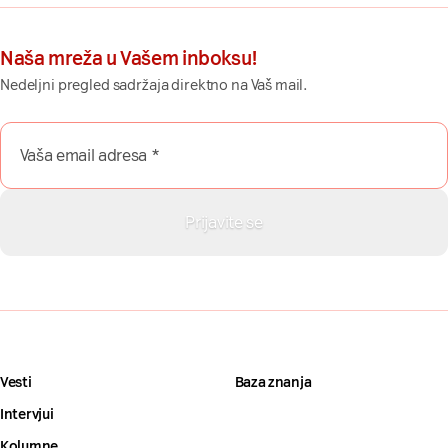
Naša mreža u Vašem inboksu!
Nedeljni pregled sadržaja direktno na Vaš mail.
Vesti
Baza znanja
Intervjui
Kolumne