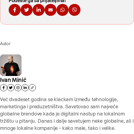
Podelite ga sa prijateljima!
Podelite na Fejsbuku
Podelite na Tviteru
Podelite na Linkdinu
Podelite na imejl
Podelite na WhatsApp
Podelite na Viberu
Autor
Ivan Minić
Već dvadeset godina se klackam između tehnologije,
marketinga i preduzetništva. Savetovao sam najveće
globalne brendove kada je digitalni nastup na lokalnom
tržištu u pitanju. Danas i dalje savetujem neke globalne, ali i
mnoge lokalne kompanije – kako male, tako i velike.