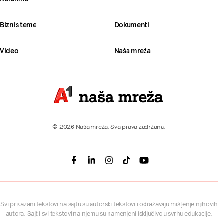
Biznis teme
Dokumenti
Video
Naša mreža
© 2026 Naša mreža. Sva prava zadržana.
Facebook
Linkedin
Instagram
Tiktok
Youtube
Svi prikazani tekstovi na sajtu su autorski tekstovi i odražavaju mišljenje njihovih
autora. Sajt i svi tekstovi na njemu su namenjeni isključivo u svrhu edukacije.