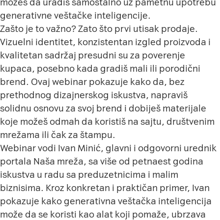
možeš da uradiš samostalno uz pametnu upotrebu
generativne veštačke inteligencije.
Zašto je to važno? Zato što prvi utisak prodaje.
Vizuelni identitet, konzistentan izgled proizvoda i
kvalitetan sadržaj presudni su za poverenje
kupaca, posebno kada gradiš mali ili porodični
brend. Ovaj webinar pokazuje kako da, bez
prethodnog dizajnerskog iskustva, napraviš
solidnu osnovu za svoj brend i dobiješ materijale
koje možeš odmah da koristiš na sajtu, društvenim
mrežama ili čak za štampu.
Webinar vodi Ivan Minić, glavni i odgovorni urednik
portala Naša mreža, sa više od petnaest godina
iskustva u radu sa preduzetnicima i malim
biznisima. Kroz konkretan i praktičan primer, Ivan
pokazuje kako generativna veštačka inteligencija
može da se koristi kao alat koji pomaže, ubrzava