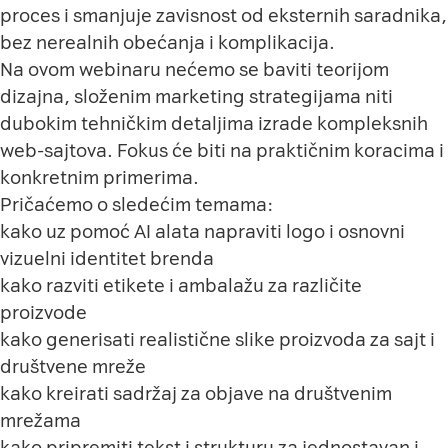
proces i smanjuje zavisnost od eksternih saradnika,
bez nerealnih obećanja i komplikacija.
Na ovom webinaru nećemo se baviti teorijom
dizajna, složenim marketing strategijama niti
dubokim tehničkim detaljima izrade kompleksnih
web-sajtova. Fokus će biti na praktičnim koracima i
konkretnim primerima.
Pričaćemo o sledećim temama:
kako uz pomoć AI alata napraviti logo i osnovni
vizuelni identitet brenda
kako razviti etikete i ambalažu za različite
proizvode
kako generisati realistične slike proizvoda za sajt i
društvene mreže
kako kreirati sadržaj za objave na društvenim
mrežama
kako pripremiti tekst i strukturu za jednostavan i