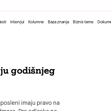
esti
Intervjui
Kolumne
Baza znanja
Biznis teme
Dokume
ju godišnjeg
posleni imaju pravo na