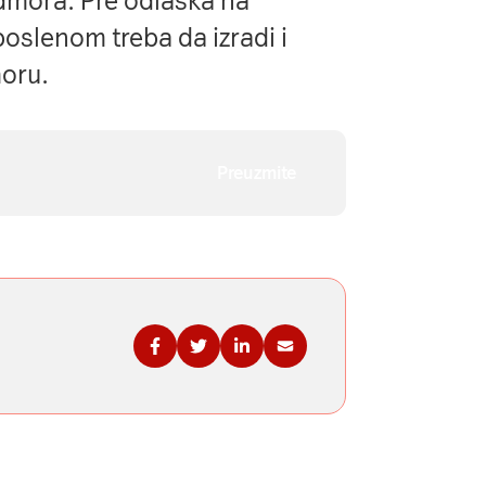
mora. Pre odlaska na
oslenom treba da izradi i
oru.
Preuzmite
Podelite na Fejsbuku
Podelite na Tviteru
Podelite na Linkdinu
Podelite na imejl