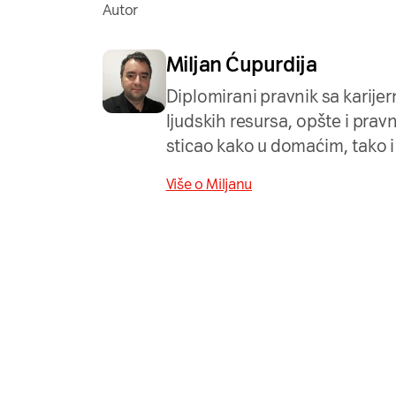
Autor
Miljan Ćupurdija
Diplomirani pravnik sa karij
ljudskih resursa, opšte i pravn
sticao kako u domaćim, tako 
Više o Miljanu
Naša mreža u 