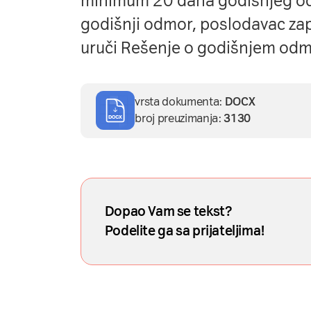
minimum 20 dana godišnjeg od
godišnji odmor, poslodavac zap
uruči Rešenje o godišnjem odm
vrsta dokumenta:
DOCX
broj preuzimanja:
3130
Dopao Vam se tekst?
Podelite ga sa prijateljima!