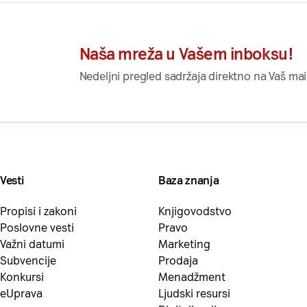
Naša mreža u Vašem inboksu!
Nedeljni pregled sadržaja direktno na Vaš mai
Vesti
Baza znanja
Propisi i zakoni
Knjigovodstvo
Poslovne vesti
Pravo
Važni datumi
Marketing
Subvencije
Prodaja
Konkursi
Menadžment
eUprava
Ljudski resursi