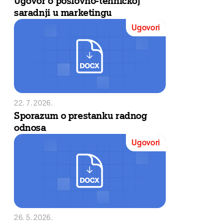
Ugovor o poslovno-tehničkoj
saradnji u marketingu
Ugovori
22. 7. 2026.
Sporazum o prestanku radnog
odnosa
Ugovori
26. 5. 2026.