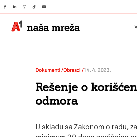
Facebook
Linkedin
Instagram
Tiktok
Youtube
V
Dokumenti /
Obrasci
14. 4. 2023.
Rešenje o korišćen
odmora
U skladu sa Zakonom o radu, za