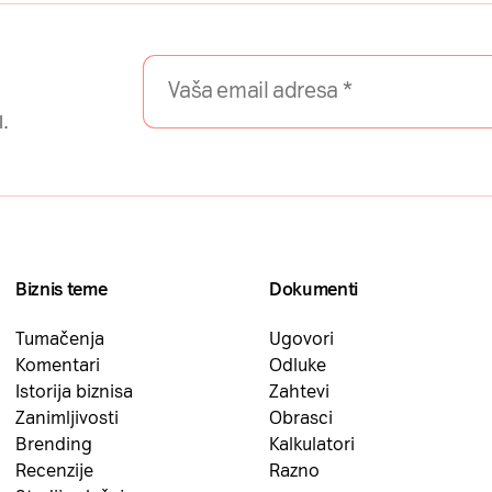
l.
Biznis teme
Dokumenti
Tumačenja
Ugovori
Komentari
Odluke
Istorija biznisa
Zahtevi
Zanimljivosti
Obrasci
Brending
Kalkulatori
Recenzije
Razno