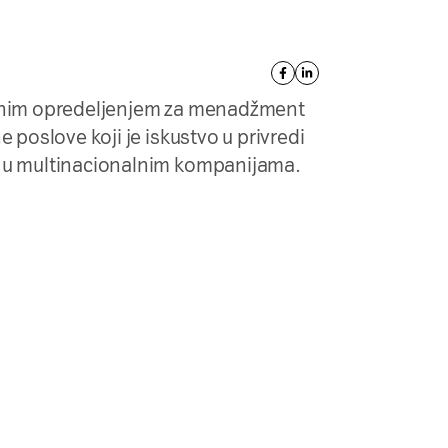
ernim opredeljenjem za menadžment
e poslove koji je iskustvo u privredi
i u multinacionalnim kompanijama.
Vašem inboksu!