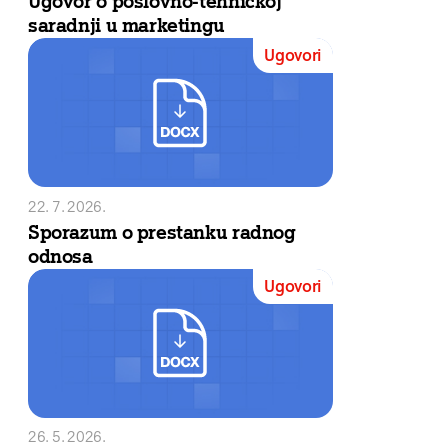
Ugovor o poslovno-tehničkoj
saradnji u marketingu
Ugovori
22. 7. 2026.
Sporazum o prestanku radnog
odnosa
Ugovori
26. 5. 2026.