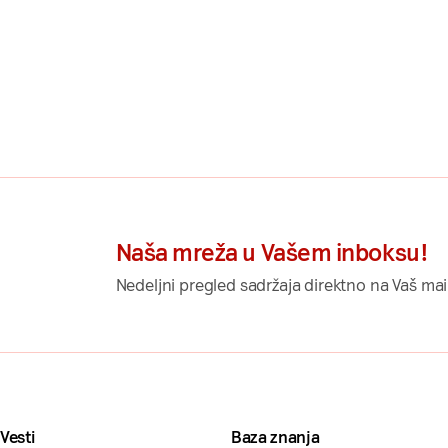
Naša mreža u Vašem inboksu!
Nedeljni pregled sadržaja direktno na Vaš mai
Vesti
Baza znanja