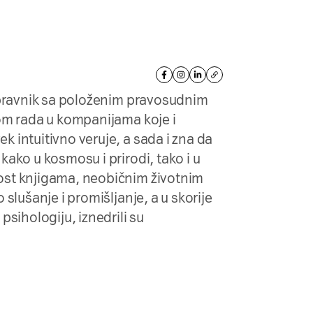
i pravnik sa položenim pravosudnim
vom rada u kompanijama koje i
 intuitivno veruje, a sada i zna da
ako u kosmosu i prirodi, tako i u
ost knjigama, neobičnim životnim
 slušanje i promišljanje, a u skorije
psihologiju, iznedrili su