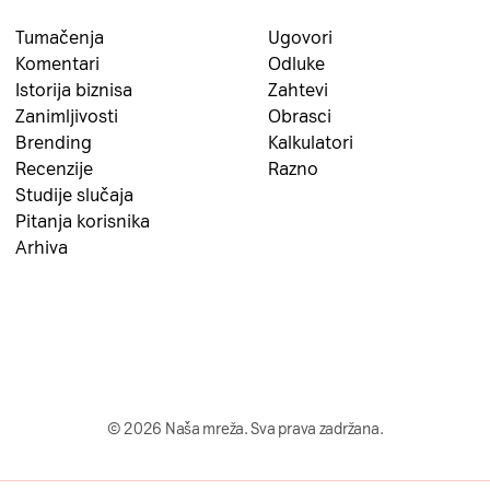
Tumačenja
Ugovori
Komentari
Odluke
Istorija biznisa
Zahtevi
Zanimljivosti
Obrasci
Brending
Kalkulatori
Recenzije
Razno
Studije slučaja
Pitanja korisnika
Arhiva
© 2026 Naša mreža. Sva prava zadržana.