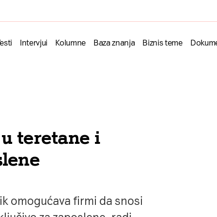
esti
Intervjui
Kolumne
Baza znanja
Biznis teme
Dokume
u teretane i
slene
ik omogućava firmi da snosi