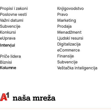
Propisi i zakoni
Knjigovodstvo
Poslovne vesti
Pravo
Važni datumi
Marketing
Subvencije
Prodaja
Konkursi
Menadžment
eUprava
Ljudski resursi
Digitalizacija
Intervjui
eCommerce
Finansije
Priče lidera
Subvencije
Biznisi
Kolumne
Veštačka inteligencija