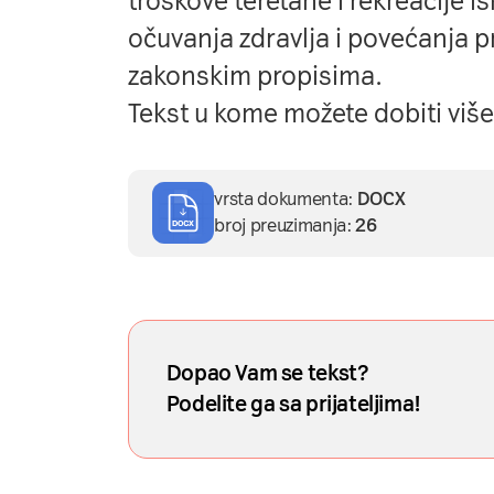
troškove teretane i rekreacije is
očuvanja zdravlja i povećanja p
zakonskim propisima.
Tekst u kome možete dobiti više
vrsta dokumenta:
DOCX
broj preuzimanja:
26
Dopao Vam se tekst?
Podelite ga sa prijateljima!