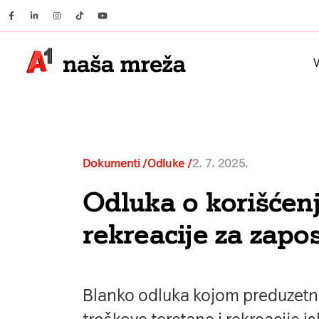
Facebook
Linkedin
Instagram
Tiktok
Youtube
V
Dokumenti /
Odluke
2. 7. 2025.
Odluka o korišćenj
rekreacije za zapo
Blanko odluka kojom preduzetn