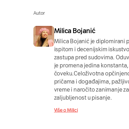
Autor
Milica Bojanić
Milica Bojanić je diplomiran
ispitom i decenijskim iskust
zastupa pred sudovima. Oduvek
je promena jedina konstanta, k
čoveku.Celoživotna opčinjen
pričama i događajima, pažljivo
vreme i naročito zanimanje za 
zaljubljenost u pisanje.
Više o Milici