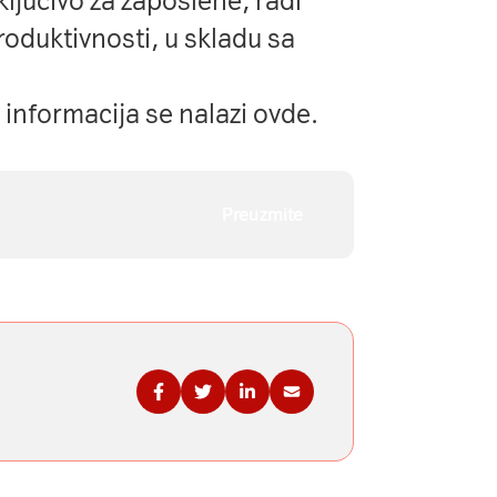
ključivo za zaposlene, radi
roduktivnosti, u skladu sa
 informacija se nalazi
ovde
.
Preuzmite
Podelite na Fejsbuku
Podelite na Tviteru
Podelite na Linkdinu
Podelite na imejl