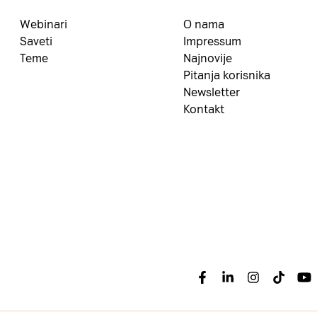
Webinari
O nama
Saveti
Impressum
Teme
Najnovije
Pitanja korisnika
Newsletter
Kontakt
Facebook
Linkedin
Instagram
Tiktok
Yo