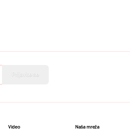
Video
Naša mreža