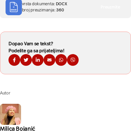
vrsta dokumenta:
DOCX
Preuzmite
broj preuzimanja:
360
Dopao Vam se tekst?
Podelite ga sa prijateljima!
Podelite na Fejsbuku
Podelite na Tviteru
Podelite na Linkdinu
Podelite na imejl
Podelite na WhatsApp
Podelite na Viberu
Autor
Milica Bojanić