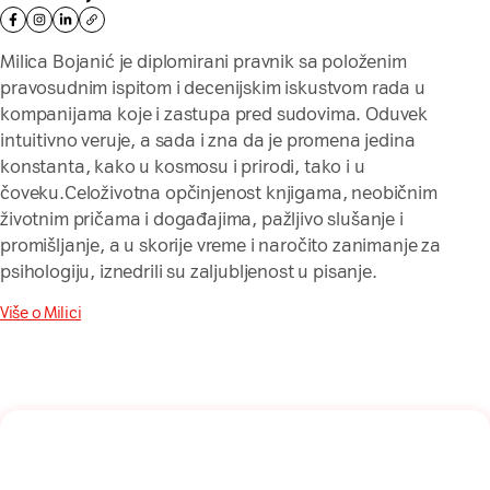
Milica Bojanić je diplomirani pravnik sa položenim
pravosudnim ispitom i decenijskim iskustvom rada u
kompanijama koje i zastupa pred sudovima. Oduvek
intuitivno veruje, a sada i zna da je promena jedina
konstanta, kako u kosmosu i prirodi, tako i u
čoveku.Celoživotna opčinjenost knjigama, neobičnim
životnim pričama i događajima, pažljivo slušanje i
promišljanje, a u skorije vreme i naročito zanimanje za
psihologiju, iznedrili su zaljubljenost u pisanje.
Više o Milici
Naša mreža u Vašem inboksu!
Prijavite se na naš newsletter i dobijajte najnovije savete,