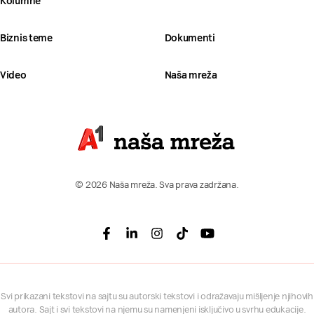
Kolumne
Biznis teme
Dokumenti
Video
Naša mreža
© 2026 Naša mreža. Sva prava zadržana.
Facebook
Linkedin
Instagram
Tiktok
Youtube
Svi prikazani tekstovi na sajtu su autorski tekstovi i odražavaju mišljenje njihovih
autora. Sajt i svi tekstovi na njemu su namenjeni isključivo u svrhu edukacije.