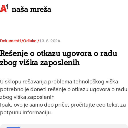
Dokumenti /
Odluke
13. 8. 2024.
Rešenje o otkazu ugovora o radu
zbog viška zaposlenih
U sklopu rešavanja problema tehnološkog viška
potrebno je doneti rešenje o otkazu ugovora o radu
zbog viška zaposlenih
Ipak, ovo je samo deo priče, pročitajte
ceo tekst
za
potpunu informaciju.