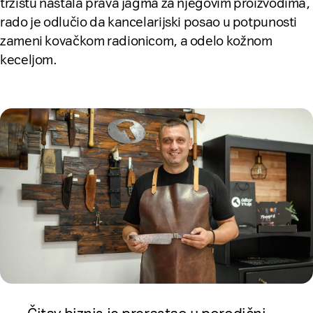
tržištu nastala prava jagma za njegovim proizvodima,
rado je odlučio da kancelarijski posao u potpunosti
zameni kovačkom radionicom, a odelo kožnom
keceljom.