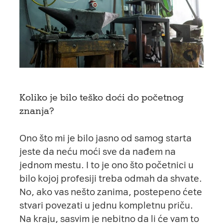
Koliko je bilo teško doći do početnog
znanja?
Ono što mi je bilo jasno od samog starta
jeste da neću moći sve da nađem na
jednom mestu. I to je ono što početnici u
bilo kojoj profesiji treba odmah da shvate.
No, ako vas nešto zanima, postepeno ćete
stvari povezati u jednu kompletnu priču.
Na kraju, sasvim je nebitno da li će vam to