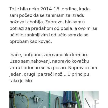
To je bila neka 2014-15. godina, kada
sam počeo da se zanimam za izradu
noževa iz hobija. Zapravo, bio sam u
potrazi za predahom od posla, a ovo mi se
učinilo zanimljivim i odlučio sam da se
oprobam kao kovač.
Inače, potpuno sam samouko krenuo.
Uzeo sam nakovanj, napravio kovačku
vatru i prionuo se na posao. Napravio sam
jedan, drugi, pa treći nož… U principu,
tako je išlo.