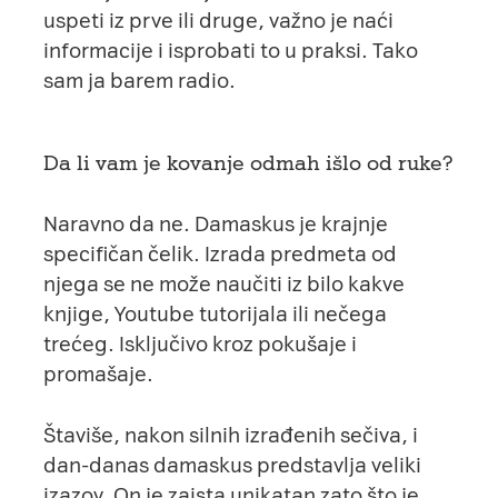
uspeti iz prve ili druge, važno je naći
informacije i isprobati to u praksi. Tako
sam ja barem radio.
Da li vam je kovanje odmah išlo od ruke?
Naravno da ne. Damaskus je krajnje
specifičan čelik. Izrada predmeta od
njega se ne može naučiti iz bilo kakve
knjige,
Youtube
tutorijala ili nečega
trećeg. Isključivo kroz pokušaje i
promašaje.
Štaviše, nakon silnih izrađenih sečiva, i
dan-danas damaskus predstavlja veliki
izazov. On je zaista unikatan zato što je