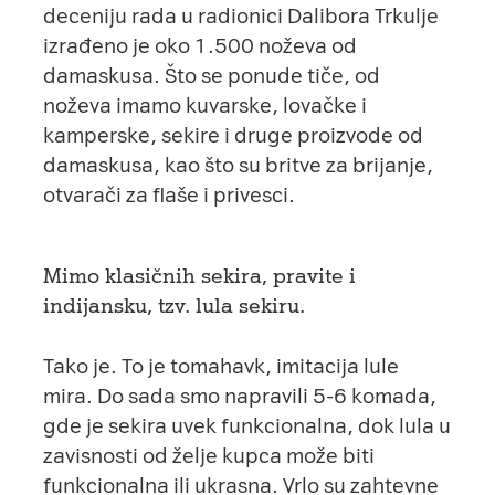
deceniju rada u
radionici Dalibora Trkulje
izrađeno je oko 1.500 noževa od
damaskusa. Što se ponude tiče, od
noževa imamo kuvarske, lovačke i
kamperske, sekire i druge proizvode od
damaskusa, kao što su britve za brijanje,
otvarači za flaše i privesci.
Mimo klasičnih sekira, pravite i
indijansku, tzv. lula sekiru.
Tako je. To je tomahavk, imitacija lule
mira. Do sada smo napravili 5-6 komada,
gde je sekira uvek funkcionalna, dok lula u
zavisnosti od želje kupca može biti
funkcionalna ili ukrasna. Vrlo su zahtevne