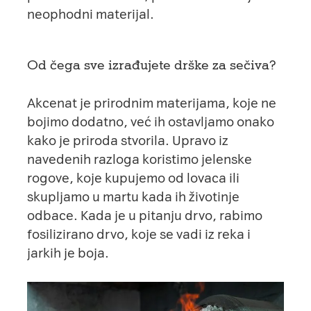
neophodni materijal.
Od čega sve izrađujete drške za sečiva?
Akcenat je prirodnim materijama, koje ne
bojimo dodatno, već ih ostavljamo onako
kako je priroda stvorila. Upravo iz
navedenih razloga koristimo jelenske
rogove, koje kupujemo od lovaca ili
skupljamo u martu kada ih životinje
odbace. Kada je u pitanju drvo, rabimo
fosilizirano drvo, koje se vadi iz reka i
jarkih je boja.