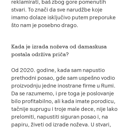
reklamirati, baš zbog gore pomenutih
stvari. To znači da sve narudžbe koje
imamo dolaze isključivo putem preporuke
što nam je posebno drago.
Kada je izrada noževa od damaskusa
postala održiva priča?
Od 2020. godine, kada sam napustio
prethodni posao, gde sam uspešno vodio
proizvodnju jedne inostrane firme u Rumi.
Da se razumemo, i pre toga je poslovanje
bilo profitabilno, ali kada imate porodicu,
tačnije suprugu i troje male dece, nije lako
prelomiti, napustiti siguran posao i, na
papiru, živeti od izrade noževa. U stvari,