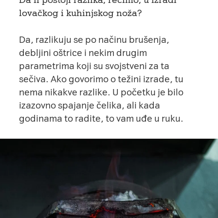
lovačkog i kuhinjskog noža?
Da, razlikuju se po načinu brušenja,
debljini oštrice i nekim drugim
parametrima koji su svojstveni za ta
sečiva. Ako govorimo o težini izrade, tu
nema nikakve razlike. U početku je bilo
izazovno spajanje čelika, ali kada
godinama to radite, to vam uđe u ruku.