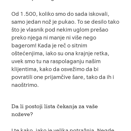
Od 1.500, koliko smo do sada iskovali,
samo jedan nož je pukao. To se desilo tako
što je vlasnik pod nekim uglom prešao
preko njega ni manje ni više nego
bagerom! Kada je reč o sitnim
oštećenjima, iako su ona krajnje retka,
uvek smo tu na raspolaganju našim
klijentima, kako da osvežimo da bi
povratili one prijamčive šare, tako da ih i
naoštrimo.
Da li postoji lista čekanja za vaše
noževe?
I te kako, jako je velika potražnja. Negde