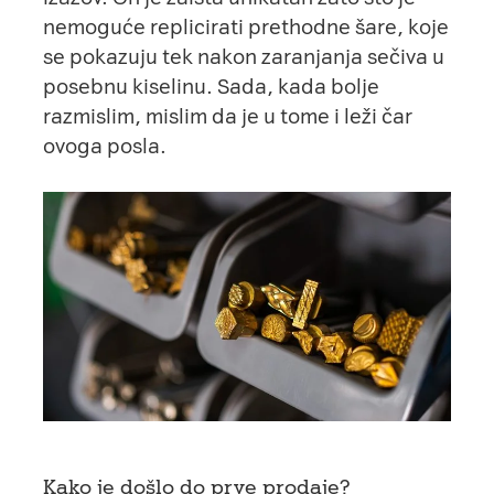
nemoguće replicirati prethodne šare, koje
se pokazuju tek nakon zaranjanja sečiva u
posebnu kiselinu. Sada, kada bolje
razmislim, mislim da je u tome i leži čar
ovoga posla.
Kako je došlo do prve prodaje?