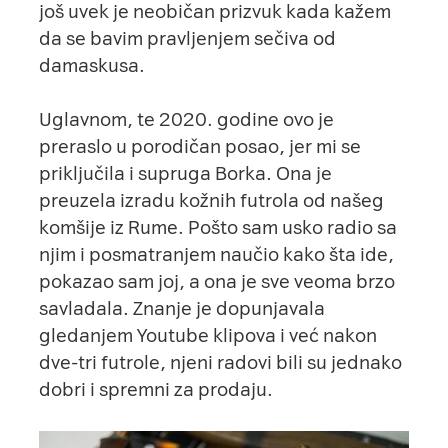
još uvek je neobičan prizvuk kada kažem
da se bavim pravljenjem sečiva od
damaskusa.
Uglavnom, te 2020. godine ovo je
preraslo u porodičan posao, jer mi se
priključila i supruga Borka. Ona je
preuzela izradu kožnih futrola od našeg
komšije iz Rume. Pošto sam usko radio sa
njim i posmatranjem naučio kako šta ide,
pokazao sam joj, a ona je sve veoma brzo
savladala. Znanje je dopunjavala
gledanjem
Youtube
klipova i već nakon
dve-tri futrole, njeni radovi bili su jednako
dobri i spremni za prodaju.