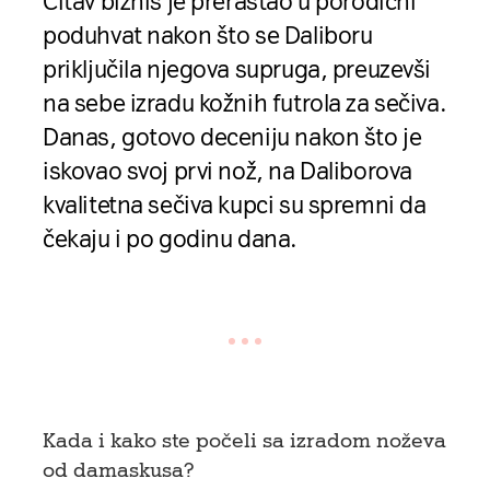
Čitav biznis je prerastao u porodični
poduhvat nakon što se
Daliboru
priključila njegova supruga, preuzevši
na sebe izradu kožnih futrola za sečiva.
Danas, gotovo deceniju nakon što je
iskovao svoj prvi nož, na Daliborova
kvalitetna sečiva kupci su spremni da
čekaju i po godinu dana.
Kada i kako ste počeli sa izradom noževa
od damaskusa?