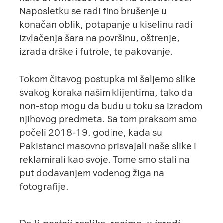
Naposletku se radi fino brušenje u
konačan oblik, potapanje u kiselinu radi
izvlačenja šara na površinu, oštrenje,
izrada drške i futrole, te pakovanje.
Tokom čitavog postupka mi šaljemo slike
svakog koraka našim klijentima, tako da
non-stop mogu da budu u toku sa izradom
njihovog predmeta. Sa tom praksom smo
počeli 2018-19. godine, kada su
Pakistanci masovno prisvajali naše slike i
reklamirali kao svoje. Tome smo stali na
put dodavanjem vodenog žiga na
fotografije.
Da li postoji razlika, recimo, u izradi