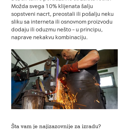
Možda svega 10% klijenata šalju
sopstveni nacrt, preostali ili pošalju neku
sliku sa interneta ili osnovnom proizvodu
dodaju ili oduzmu nešto – u principu,
naprave nekakvu kombinaciju.
Šta vam je najizazovnije za izradu?