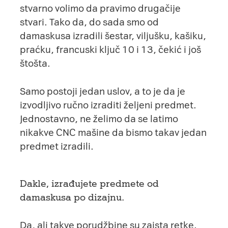
stvarno volimo da pravimo drugačije
stvari. Tako da, do sada smo od
damaskusa izradili šestar, viljušku, kašiku,
praćku, francuski ključ 10 i 13, čekić i još
štošta.
Samo postoji jedan uslov, a to je da je
izvodljivo ručno izraditi željeni predmet.
Jednostavno, ne želimo da se latimo
nikakve CNC mašine da bismo takav jedan
predmet izradili.
Dakle, izrađujete predmete od
damaskusa po dizajnu.
Da, ali takve porudžbine su zaista retke.