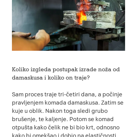
Koliko izgleda postupak izrade noža od
damaskusa i koliko on traje?
Sam proces traje tri-četiri dana, a počinje
pravljenjem komada damaskusa. Zatim se
kuje u oblik. Nakon toga sledi grubo
brušenje, te kaljenje. Potom se komad
otpušta kako čelik ne bi bio krt, odnosno
kako bi omekšao i dobio na elastičnosti.