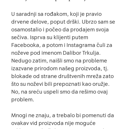
U saradnji sa rođakom, koji je pravio
drvene delove, poput drški. Ubrzo sam se
osamostalio i počeo da prodajem svoja
sečiva. Isprva su klijenti putem
Facebooka
, a potom i
Instagrama
čuli za
noževe pod imenom
Dalibor Trkulja
.
Nedugo zatim, naišli smo na probleme
izazvane prirodom našeg proizvoda, tj.
blokade od strane društvenih mreža zato
što su noževi bili prepoznati kao oružje.
No, na sreću uspeli smo da rešimo ovaj
problem.
Mnogi ne znaju, a trebalo bi pomenuti da
ovakav vid proizvoda nije moguće