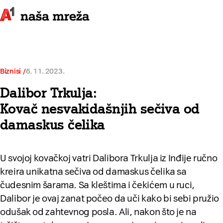
Biznisi
6. 11. 2023.
Dalibor Trkulja:
Kovač nesvakidašnjih sečiva od
damaskus čelika
U svojoj kovačkoj vatri Dalibora Trkulja iz Inđije ručno
kreira unikatna sečiva od damaskus čelika sa
čudesnim šarama. Sa kleštima i čekićem u ruci,
Dalibor je ovaj zanat počeo da uči kako bi sebi pružio
odušak od zahtevnog posla. Ali, nakon što je na