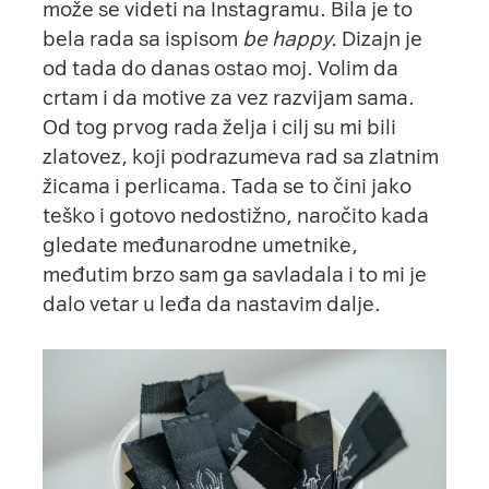
može se videti na
Instagramu
. Bila je to
bela rada sa ispisom
be happy.
Dizajn je
od tada do danas ostao moj. Volim da
crtam i da motive za vez razvijam sama.
Od tog prvog rada želja i cilj su mi bili
zlatovez, koji podrazumeva rad sa zlatnim
žicama i perlicama. Tada se to čini jako
teško i gotovo nedostižno, naročito kada
gledate međunarodne umetnike,
međutim brzo sam ga savladala i to mi je
dalo vetar u leđa da nastavim dalje.