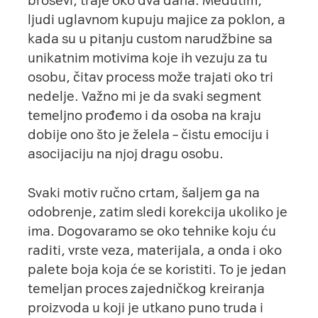
broševi, traje oko dva dana. Međutim,
ljudi uglavnom kupuju majice za poklon, a
kada su u pitanju custom narudžbine sa
unikatnim motivima koje ih vezuju za tu
osobu, čitav process može trajati oko tri
nedelje. Važno mi je da svaki segment
temeljno prođemo i da osoba na kraju
dobije ono što je želela – čistu emociju i
asocijaciju na njoj dragu osobu.
Svaki motiv ručno crtam, šaljem ga na
odobrenje, zatim sledi korekcija ukoliko je
ima. Dogovaramo se oko tehnike koju ću
raditi, vrste veza, materijala, a onda i oko
palete boja koja će se koristiti. To je jedan
temeljan proces zajedničkog kreiranja
proizvoda u koji je utkano puno truda i