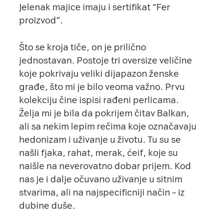
Jelenak majice imaju i sertifikat “Fer
proizvod”.
Što se kroja tiče, on je prilično
jednostavan. Postoje tri oversize veličine
koje pokrivaju veliki dijapazon ženske
građe, što mi je bilo veoma važno. Prvu
kolekciju čine ispisi rađeni perlicama.
Želja mi je bila da pokrijem čitav Balkan,
ali sa nekim lepim rečima koje označavaju
hedonizam i uživanje u životu. Tu su se
našli fjaka, rahat, merak, ćeif, koje su
naišle na neverovatno dobar prijem. Kod
nas je i dalje očuvano uživanje u sitnim
stvarima, ali na najspecificniji način – iz
dubine duše.