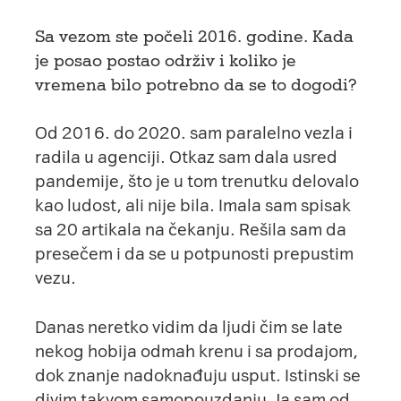
Sa vezom ste počeli 2016. godine. Kada
je posao postao održiv i koliko je
vremena bilo potrebno da se to dogodi?
Od 2016. do 2020. sam paralelno vezla i
radila u agenciji. Otkaz sam dala usred
pandemije, što je u tom trenutku delovalo
kao ludost, ali nije bila. Imala sam spisak
sa 20 artikala na čekanju. Rešila sam da
presečem i da se u potpunosti prepustim
vezu.
Danas neretko vidim da ljudi čim se late
nekog hobija odmah krenu i sa prodajom,
dok znanje nadoknađuju usput. Istinski se
divim takvom samopouzdanju. Ja sam od