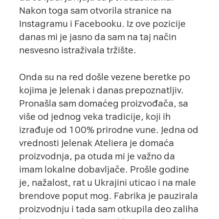
Nakon toga sam otvorila stranice na
Instagramu
i
Facebooku
. Iz ove pozicije
danas mi je jasno da sam na taj način
nesvesno istraživala tržište.
Onda su na red došle vezene beretke po
kojima je Jelenak i danas prepoznatljiv.
Pronašla sam domaćeg proizvođača, sa
više od jednog veka tradicije, koji ih
izrađuje od 100% prirodne vune. Jedna od
vrednosti
Jelenak Ateliera
je domaća
proizvodnja, pa otuda mi je važno da
imam lokalne dobavljače. Prošle godine
je, nažalost, rat u Ukrajini uticao i na male
brendove poput mog. Fabrika je pauzirala
proizvodnju i tada sam otkupila deo zaliha