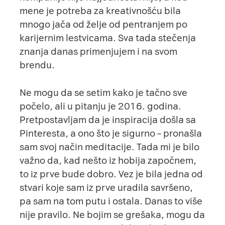
mene je potreba za kreativnošću bila
mnogo jača od želje od pentranjem po
karijernim lestvicama. Sva tada stečenja
znanja danas primenjujem i na svom
brendu.
Ne mogu da se setim kako je tačno sve
počelo, ali u pitanju je 2016. godina.
Pretpostavljam da je inspiracija došla sa
Pinteresta, a ono što je sigurno – pronašla
sam svoj način meditacije. Tada mi je bilo
važno da, kad nešto iz hobija započnem,
to iz prve bude dobro. Vez je bila jedna od
stvari koje sam iz prve uradila savršeno,
pa sam na tom putu i ostala. Danas to više
nije pravilo. Ne bojim se grešaka, mogu da