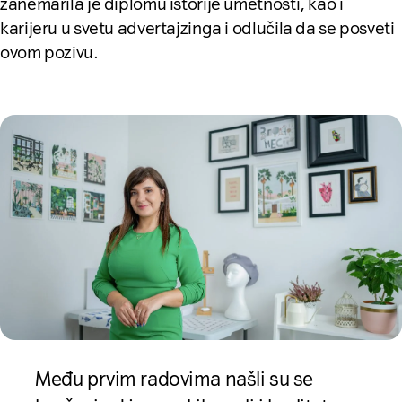
zanemarila je diplomu istorije umetnosti, kao i
karijeru u svetu advertajzinga i odlučila da se posveti
ovom pozivu.
Među prvim radovima našli su se