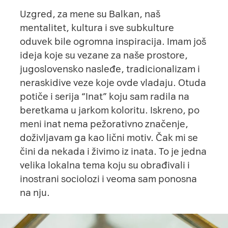
Uzgred, za mene su Balkan, naš
mentalitet, kultura i sve subkulture
oduvek bile ogromna inspiracija. Imam još
ideja koje su vezane za naše prostore,
jugoslovensko nasleđe, tradicionalizam i
neraskidive veze koje ovde vladaju. Otuda
potiče i serija “Inat” koju sam radila na
beretkama u jarkom koloritu. Iskreno, po
meni inat nema pežorativno značenje,
doživljavam ga kao lični motiv. Čak mi se
čini da nekada i živimo iz inata. To je jedna
velika lokalna tema koju su obrađivali i
inostrani sociolozi i veoma sam ponosna
na nju.