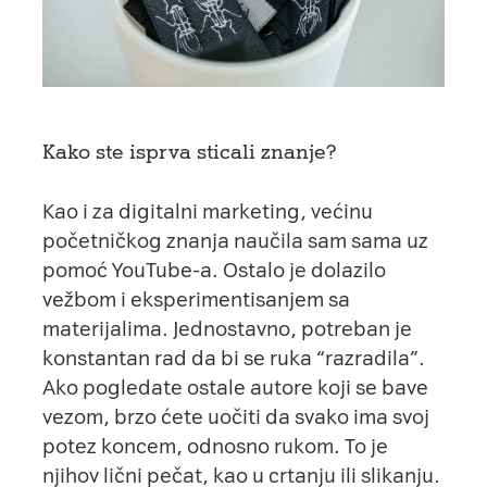
Kako ste isprva sticali znanje?
Kao i za digitalni marketing, većinu
početničkog znanja naučila sam sama uz
pomoć YouTube-a. Ostalo je dolazilo
vežbom i eksperimentisanjem sa
materijalima. Jednostavno, potreban je
konstantan rad da bi se ruka “razradila”.
Ako pogledate ostale autore koji se bave
vezom, brzo ćete uočiti da svako ima svoj
potez koncem, odnosno rukom. To je
njihov lični pečat, kao u crtanju ili slikanju.