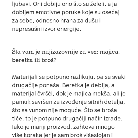
ljubavi. Oni dobiju ono što su želeli, a ja
dobijem emotivne poruke koje su osećaj
za sebe, odnosno hrana za dušu i
nepresušni izvor energije.
Šta vam je najizazovnije za vez: majica,
beretka ili broš?
Materijali se potpuno razlikuju, pa se svaki
drugačije ponaša. Beretka je deblja, a
materijal čvršći, dok je majica mekša, ali je
pamuk savršen za izvođenje sitnih detalja,
što sa vunom nije moguće. Što se broša
tiče, to je potpuno drugačiji način izrade.
Iako je manji proizvod, zahteva mnogo
više koraka jer je sam broš višeslojan i