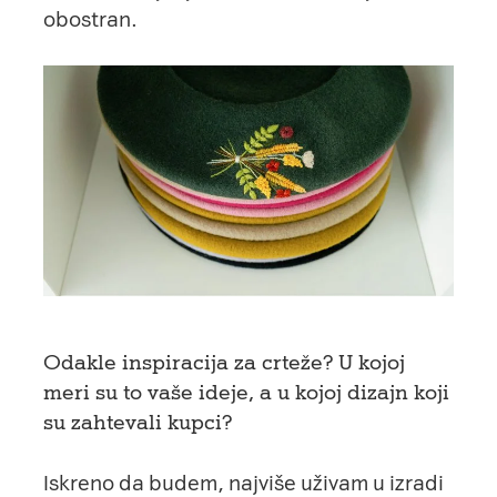
obostran.
Odakle inspiracija za crteže? U kojoj
meri su to vaše ideje, a u kojoj dizajn koji
su zahtevali kupci?
Iskreno da budem, najviše uživam u izradi