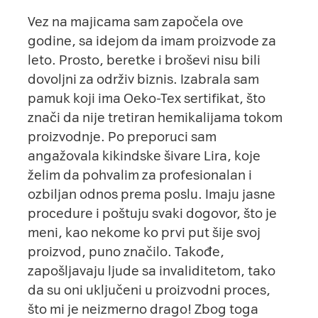
Vez na majicama sam započela ove
godine, sa idejom da imam proizvode za
leto. Prosto, beretke i broševi nisu bili
dovoljni za održiv biznis. Izabrala sam
pamuk koji ima Oeko-Tex sertifikat, što
znači da nije tretiran hemikalijama tokom
proizvodnje. Po preporuci sam
angažovala kikindske šivare Lira, koje
želim da pohvalim za profesionalan i
ozbiljan odnos prema poslu. Imaju jasne
procedure i poštuju svaki dogovor, što je
meni, kao nekome ko prvi put šije svoj
proizvod, puno značilo. Takođe,
zapošljavaju ljude sa invaliditetom, tako
da su oni uključeni u proizvodni proces,
što mi je neizmerno drago! Zbog toga