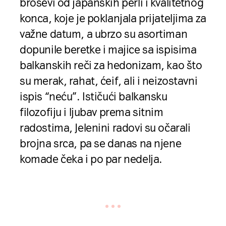
broševi od japanskih perli i kvalitetnog
konca, koje je poklanjala prijateljima za
važne datum, a ubrzo su asortiman
dopunile beretke i majice sa ispisima
balkanskih reči za hedonizam, kao što
su merak, rahat, ćeif, ali i neizostavni
ispis “neću”. Ističući balkansku
filozofiju i ljubav prema sitnim
radostima, Jelenini radovi su očarali
brojna srca, pa se danas na njene
komade čeka i po par nedelja.