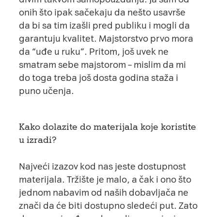
onih što ipak sačekaju da nešto usavrše
da bi sa tim izašli pred publiku i mogli da
garantuju kvalitet. Majstorstvo prvo mora
da “uđe u ruku”. Pritom, još uvek ne
smatram sebe majstorom – mislim da mi
do toga treba još dosta godina staža i
puno učenja.
Kako dolazite do materijala koje koristite
u izradi?
Najveći izazov kod nas jeste dostupnost
materijala. Tržište je malo, a čak i ono što
jednom nabavim od naših dobavljača ne
znači da će biti dostupno sledeći put. Zato