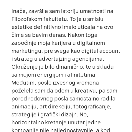
Inače, završila sam istoriju umetnosti na
Filozofskom fakultetu. To je u smislu
estetike definitivno imalo uticaja na ovo
čime se bavim danas. Nakon toga
započinje moja karijera u digitalnom
marketingu, pre svega kao digital account
i strateg u advertajzing agencijama.
Okruženje je bilo dinamično, te u skladu
sa mojom energijom i afinitetima.
Međutim, posle izvesnog vremena
poželela sam da odem u kreativu, pa sam
pored redovnog posla samostalno radila
animaciju, art direkciju, fotografisanje,
strategije i grafički dizajn. No,
horizontalno kretanje unutar jedne
kompanije nije najjednostavnije, a kod