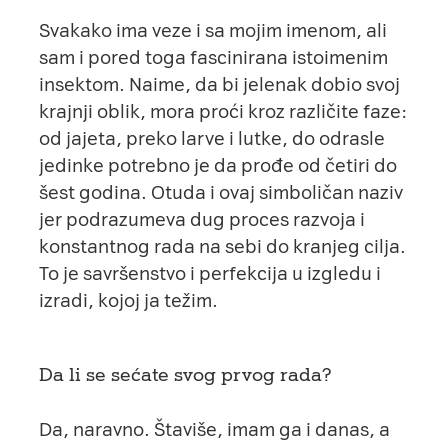
Svakako ima veze i sa mojim imenom, ali
sam i pored toga fascinirana istoimenim
insektom. Naime, da bi jelenak dobio svoj
krajnji oblik, mora proći kroz različite faze:
od jajeta, preko larve i lutke, do odrasle
jedinke potrebno je da prođe od četiri do
šest godina. Otuda i ovaj simboličan naziv
jer podrazumeva dug proces razvoja i
konstantnog rada na sebi do kranjeg cilja.
To je savršenstvo i perfekcija u izgledu i
izradi, kojoj ja težim.
Da li se sećate svog prvog rada?
Da, naravno. Štaviše, imam ga i danas, a