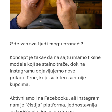
Gde vas sve ljudi mogu pronaći?
Koncept je takav da na
sajtu
imamo fiksne
modele koji se stalno traže, dok na
Instagramu
objavljujemo nove,
prilagođene, koje su interesantnije
kupcima.
Aktivni smo i na
Facebooku
, ali Instagram
nam je “čistija” platforma, jednostavnija
za korišćenje, jer se bazira na