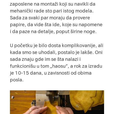
zaposlene na montaži koji su navikli da
mehanički rade sto pari istog modela.
Sada za svaki par moraju da provere
papire, da vide šta ide, koje su napomene
i da paze na detalje, poput širine noge.
U početku je bilo dosta komplikovanije, ali
kada smo se uhodali, postalo je lakše. Oni
sada znaju gde im se šta nalazi i
funkcionišu u tom „haosu“, a rok za izradu
je 10-15 dana, u zavisnosti od obima
posla.