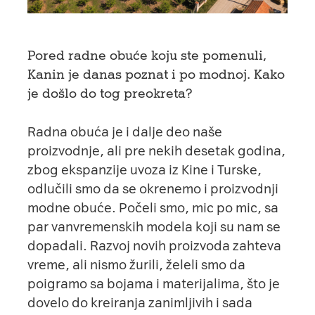
Pored radne obuće koju ste pomenuli,
Kanin je danas poznat i po modnoj. Kako
je došlo do tog preokreta?
Radna obuća je i dalje deo naše
proizvodnje, ali pre nekih desetak godina,
zbog ekspanzije uvoza iz Kine i Turske,
odlučili smo da se okrenemo i proizvodnji
modne obuće. Počeli smo, mic po mic, sa
par vanvremenskih modela koji su nam se
dopadali. Razvoj novih proizvoda zahteva
vreme, ali nismo žurili, želeli smo da
poigramo sa bojama i materijalima, što je
dovelo do kreiranja zanimljivih i sada