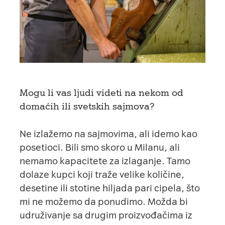
Mogu li vas ljudi videti na nekom od
domaćih ili svetskih sajmova?
Ne izlažemo na sajmovima, ali idemo kao
posetioci. Bili smo skoro u Milanu, ali
nemamo kapacitete za izlaganje. Tamo
dolaze kupci koji traže velike količine,
desetine ili stotine hiljada pari cipela, što
mi ne možemo da ponudimo. Možda bi
udruživanje sa drugim proizvođačima iz