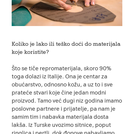
Koliko je lako ili teško doći do materijala
koje koristite?
Što se tiče repromaterijala, skoro 90%
toga dolazi iz Italije. Ona je centar za
obućarstvo, odnosno kožu, a uz to i sve
prateće stvari koje čine jedan modni
proizvod. Tamo već dugi niz godina imamo
poslovne partnere i prijatelje, pa nam je
samim tim i nabavka materijala dosta
lakša. Iz Turske uvozimo sitnice, poput
ringlica i pertli, dok đonove nabavljamo