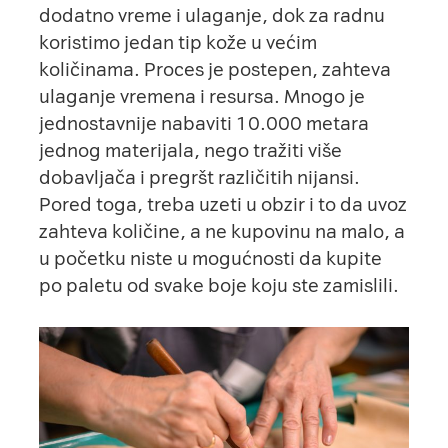
dodatno vreme i ulaganje, dok za radnu
koristimo jedan tip kože u većim
količinama. Proces je postepen, zahteva
ulaganje vremena i resursa. Mnogo je
jednostavnije nabaviti 10.000 metara
jednog materijala, nego tražiti više
dobavljača i pregršt različitih nijansi.
Pored toga, treba uzeti u obzir i to da uvoz
zahteva količine, a ne kupovinu na malo, a
u početku niste u mogućnosti da kupite
po paletu od svake boje koju ste zamislili.