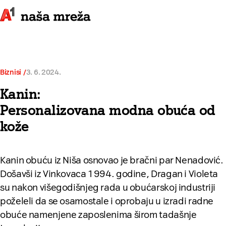
Biznisi
3. 6. 2024.
Kanin:
Personalizovana modna obuća od
kože
Kanin obuću iz Niša osnovao je bračni par Nenadović.
Došavši iz Vinkovaca 1994. godine, Dragan i Violeta
su nakon višegodišnjeg rada u obućarskoj industriji
poželeli da se osamostale i oprobaju u izradi radne
obuće namenjene zaposlenima širom tadašnje