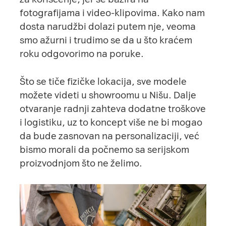
fotografijama i video-klipovima. Kako nam
dosta narudžbi dolazi putem nje, veoma
smo ažurni i trudimo se da u što kraćem
roku odgovorimo na poruke.
Što se tiče fizičke lokacija, sve modele
možete videti u showroomu u Nišu. Dalje
otvaranje radnji zahteva dodatne troškove
i logistiku, uz to koncept više ne bi mogao
da bude zasnovan na personalizaciji, već
bismo morali da počnemo sa serijskom
proizvodnjom što ne želimo.