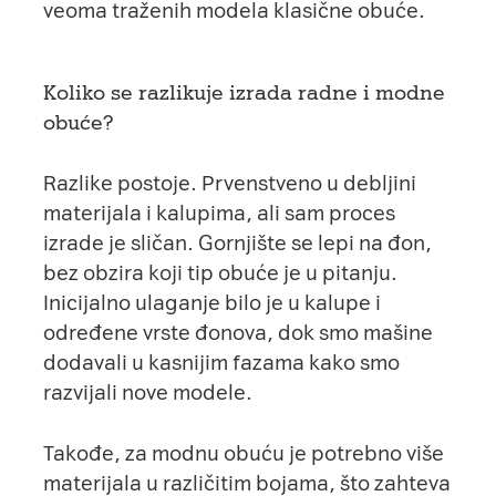
veoma traženih modela klasične obuće.
Koliko se razlikuje izrada radne i modne
obuće?
Razlike postoje. Prvenstveno u debljini
materijala i kalupima, ali sam proces
izrade je sličan. Gornjište se lepi na đon,
bez obzira koji tip obuće je u pitanju.
Inicijalno ulaganje bilo je u kalupe i
određene vrste đonova, dok smo mašine
dodavali u kasnijim fazama kako smo
razvijali nove modele.
Takođe, za modnu obuću je potrebno više
materijala u različitim bojama, što zahteva