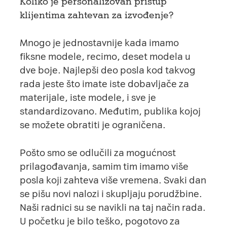
Koliko je personalizovan pristup
klijentima zahtevan za izvođenje?
Mnogo je jednostavnije kada imamo
fiksne modele, recimo, deset modela u
dve boje. Najlepši deo posla kod takvog
rada jeste što imate iste dobavljače za
materijale, iste modele, i sve je
standardizovano. Međutim, publika kojoj
se možete obratiti je ograničena.
Pošto smo se odlučili za mogućnost
prilagođavanja, samim tim imamo više
posla koji zahteva više vremena. Svaki dan
se pišu novi nalozi i skupljaju porudžbine.
Naši radnici su se navikli na taj način rada.
U početku je bilo teško, pogotovo za