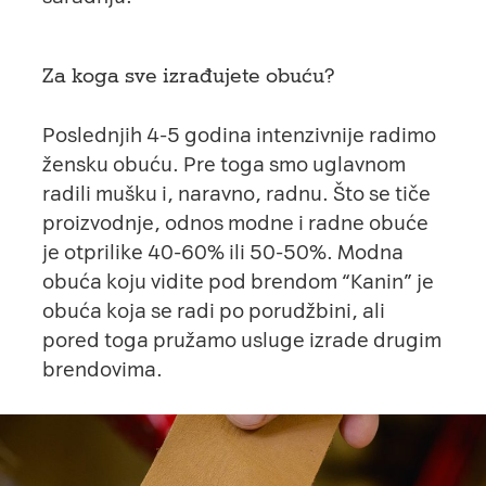
Za koga sve izrađujete obuću?
Poslednjih 4-5 godina intenzivnije radimo
žensku obuću. Pre toga smo uglavnom
radili mušku i, naravno, radnu. Što se tiče
proizvodnje, odnos modne i radne obuće
je otprilike 40-60% ili 50-50%. Modna
obuća koju vidite pod brendom “
Kanin
” je
obuća koja se radi po porudžbini, ali
pored toga pružamo usluge izrade drugim
brendovima.