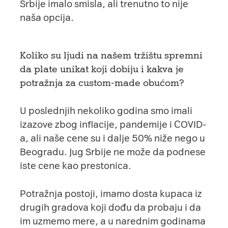
Srbije imalo smisla, ali trenutno to nije
naša opcija.
Koliko su ljudi na našem tržištu spremni
da plate unikat koji dobiju i kakva je
potražnja za custom-made obućom?
U poslednjih nekoliko godina smo imali
izazove zbog inflacije, pandemije i COVID-
a, ali naše cene su i dalje 50% niže nego u
Beogradu. Jug Srbije ne može da podnese
iste cene kao prestonica.
Potražnja postoji, imamo dosta kupaca iz
drugih gradova koji dođu da probaju i da
im uzmemo mere, a u narednim godinama