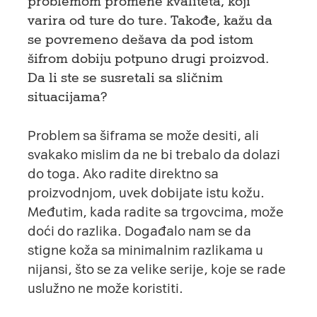
problemom promene kvaliteta, koji
varira od ture do ture. Takođe, kažu da
se povremeno dešava da pod istom
šifrom dobiju potpuno drugi proizvod.
Da li ste se susretali sa sličnim
situacijama?
Problem sa šiframa se može desiti, ali
svakako mislim da ne bi trebalo da dolazi
do toga. Ako radite direktno sa
proizvodnjom, uvek dobijate istu kožu.
Međutim, kada radite sa trgovcima, može
doći do razlika. Događalo nam se da
stigne koža sa minimalnim razlikama u
nijansi, što se za velike serije, koje se rade
uslužno ne može koristiti.