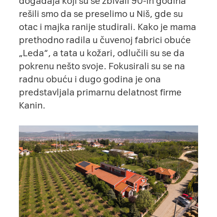
događaja koji su se zbivali 90-ih godina
rešili smo da se preselimo u Niš, gde su
otac i majka ranije studirali. Kako je mama
prethodno radila u čuvenoj fabrici obuće
„Leda“, a tata u kožari, odlučili su se da
pokrenu nešto svoje. Fokusirali su se na
radnu obuću i dugo godina je ona
predstavljala primarnu delatnost firme
Kanin
.