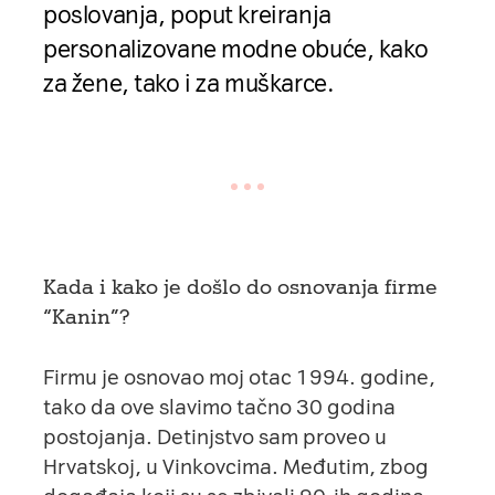
poslovanja, poput kreiranja
personalizovane modne obuće, kako
za žene, tako i za muškarce.
Kada i kako je došlo do osnovanja firme
“Kanin”?
Firmu je osnovao moj otac 1994. godine,
tako da ove slavimo tačno 30 godina
postojanja. Detinjstvo sam proveo u
Hrvatskoj, u Vinkovcima. Međutim, zbog