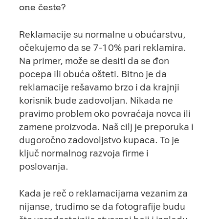
one česte?
Reklamacije su normalne u obućarstvu,
očekujemo da se 7-10% pari reklamira.
Na primer, može se desiti da se đon
pocepa ili obuća ošteti. Bitno je da
reklamacije rešavamo brzo i da krajnji
korisnik bude zadovoljan. Nikada ne
pravimo problem oko povraćaja novca ili
zamene proizvoda. Naš cilj je preporuka i
dugoročno zadovoljstvo kupaca. To je
ključ normalnog razvoja firme i
poslovanja.
Kada je reč o reklamacijama vezanim za
nijanse, trudimo se da fotografije budu