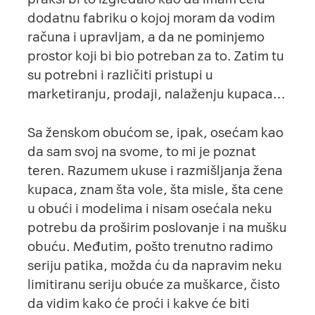
dodatnu fabriku o kojoj moram da vodim
računa i upravljam, a da ne pominjemo
prostor koji bi bio potreban za to. Zatim tu
su potrebni i različiti pristupi u
marketiranju, prodaji, nalaženju kupaca…
Sa ženskom obućom se, ipak, osećam kao
da sam svoj na svome, to mi je poznat
teren. Razumem ukuse i razmišljanja žena
kupaca, znam šta vole, šta misle, šta cene
u obući i modelima i nisam osećala neku
potrebu da proširim poslovanje i na mušku
obuću. Međutim, pošto trenutno radimo
seriju patika, možda ću da napravim neku
limitiranu seriju obuće za muškarce, čisto
da vidim kako će proći i kakve će biti