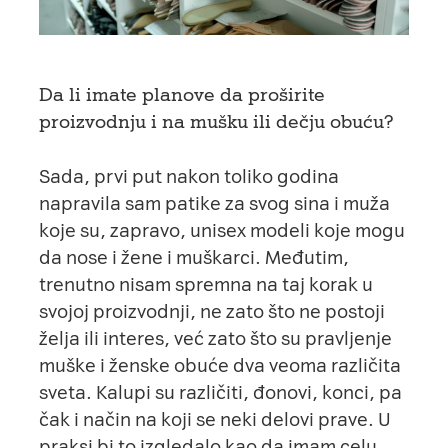
Da li imate planove da proširite
proizvodnju i na mušku ili dečju obuću?
Sada, prvi put nakon toliko godina
napravila sam patike za svog sina i muža
koje su, zapravo, unisex modeli koje mogu
da nose i žene i muškarci. Međutim,
trenutno nisam spremna na taj korak u
svojoj proizvodnji, ne zato što ne postoji
želja ili interes, već zato što su pravljenje
muške i ženske obuće dva veoma različita
sveta. Kalupi su različiti, đonovi, konci, pa
čak i način na koji se neki delovi prave. U
praksi bi to izgledalo kao da imam celu