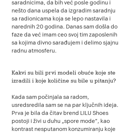
saradnicima, da bih već posle godinu i
nešto dana uspela da izgradim saradnju
sa radionicama koja se lepo nastavila i
narednih 20 godina. Danas sam došla do
faze da već imam ceo svoj tim zaposlenih
sa kojima divno sarađujem i delimo sjajnu
radnu atmosferu.
Kakvi su bili prvi modeli obuće koje ste
izradili i koje količine su bile u pitanju?
Kada sam počinjala sa radom,
usredsredila sam se na par ključnih ideja.
Prva je bila da čitav brend
LILU Shoes
postoji i živi u duhu „spore mode“, kao
kontrast nesputanom konzumiranju koje