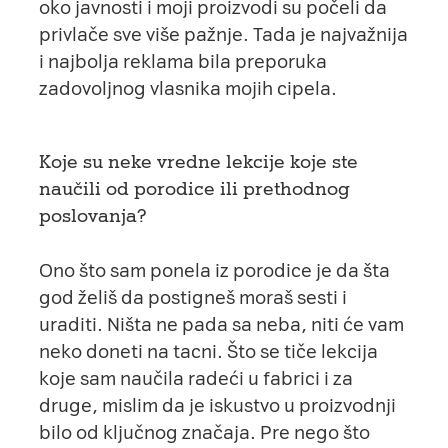
oko javnosti i moji proizvodi su počeli da
privlače sve više pažnje. Tada je najvažnija
i najbolja reklama bila preporuka
zadovoljnog vlasnika mojih cipela.
Koje su neke vredne lekcije koje ste
naučili od porodice ili prethodnog
poslovanja?
Ono što sam ponela iz porodice je da šta
god želiš da postigneš moraš sesti i
uraditi. Ništa ne pada sa neba, niti će vam
neko doneti na tacni. Što se tiče lekcija
koje sam naučila radeći u fabrici i za
druge, mislim da je iskustvo u proizvodnji
bilo od ključnog značaja. Pre nego što