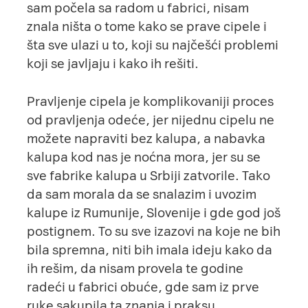
sam počela sa radom u fabrici, nisam
znala ništa o tome kako se prave cipele i
šta sve ulazi u to, koji su najčešći problemi
koji se javljaju i kako ih rešiti.
Pravljenje cipela je komplikovaniji proces
od pravljenja odeće, jer nijednu cipelu ne
možete napraviti bez kalupa, a nabavka
kalupa kod nas je noćna mora, jer su se
sve fabrike kalupa u Srbiji zatvorile. Tako
da sam morala da se snalazim i uvozim
kalupe iz Rumunije, Slovenije i gde god još
postignem. To su sve izazovi na koje ne bih
bila spremna, niti bih imala ideju kako da
ih rešim, da nisam provela te godine
radeći u fabrici obuće, gde sam iz prve
ruke sakupila ta znanja i praksu.