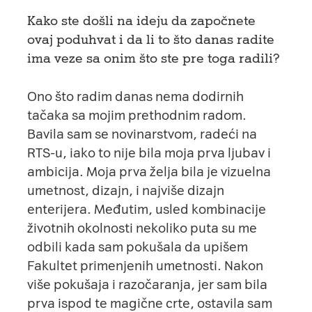
Kako ste došli na ideju da započnete
ovaj poduhvat i da li to što danas radite
ima veze sa onim što ste pre toga radili?
Ono što radim danas nema dodirnih
tačaka sa mojim prethodnim radom.
Bavila sam se novinarstvom, radeći na
RTS-u, iako to nije bila moja prva ljubav i
ambicija. Moja prva želja bila je vizuelna
umetnost, dizajn, i najviše dizajn
enterijera. Međutim, usled kombinacije
životnih okolnosti nekoliko puta su me
odbili kada sam pokušala da upišem
Fakultet primenjenih umetnosti. Nakon
više pokušaja i razočaranja, jer sam bila
prva ispod te magične crte, ostavila sam