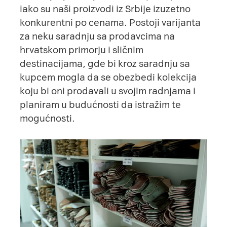
iako su naši proizvodi iz Srbije izuzetno
konkurentni po cenama. Postoji varijanta
za neku saradnju sa prodavcima na
hrvatskom primorju i sličnim
destinacijama, gde bi kroz saradnju sa
kupcem mogla da se obezbedi kolekcija
koju bi oni prodavali u svojim radnjama i
planiram u budućnosti da istražim te
mogućnosti.