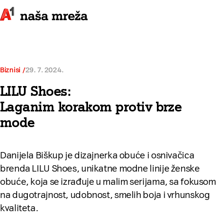
Biznisi
29. 7. 2024.
LILU Shoes:
Laganim korakom protiv brze
mode
Danijela Biškup je dizajnerka obuće i osnivačica
brenda LILU Shoes, unikatne modne linije ženske
obuće, koja se izrađuje u malim serijama, sa fokusom
na dugotrajnost, udobnost, smelih boja i vrhunskog
kvaliteta.