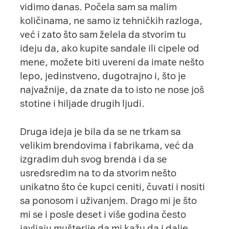
vidimo danas. Počela sam sa malim
količinama, ne samo iz tehničkih razloga,
već i zato što sam želela da stvorim tu
ideju da, ako kupite sandale ili cipele od
mene, možete biti uvereni da imate nešto
lepo, jedinstveno, dugotrajno i, što je
najvažnije, da znate da to isto ne nose još
stotine i hiljade drugih ljudi.
Druga ideja je bila da se ne trkam sa
velikim brendovima i fabrikama, već da
izgradim duh svog brenda i da se
usredsredim na to da stvorim nešto
unikatno što će kupci ceniti, čuvati i nositi
sa ponosom i uživanjem. Drago mi je što
mi se i posle deset i više godina često
javljaju mušterije da mi kažu da i dalje