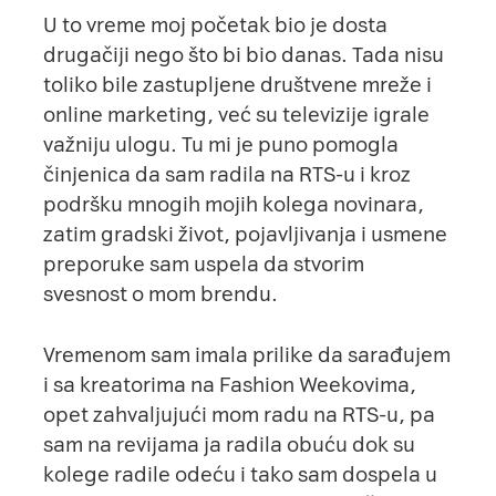
U to vreme moj početak bio je dosta
drugačiji nego što bi bio danas. Tada nisu
toliko bile zastupljene
društvene mreže
i
online marketing, već su televizije igrale
važniju ulogu. Tu mi je puno pomogla
činjenica da sam radila na RTS-u i kroz
podršku mnogih mojih kolega novinara,
zatim gradski život, pojavljivanja i usmene
preporuke sam uspela da stvorim
svesnost o mom brendu.
Vremenom sam imala prilike da sarađujem
i sa kreatorima na Fashion Weekovima,
opet zahvaljujući mom radu na RTS-u, pa
sam na revijama ja radila obuću dok su
kolege radile odeću i tako sam dospela u