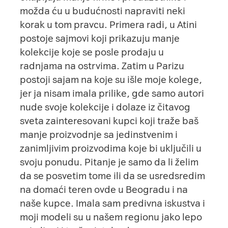
možda ću u budućnosti napraviti neki
korak u tom pravcu. Primera radi, u Atini
postoje sajmovi koji prikazuju manje
kolekcije koje se posle prodaju u
radnjama na ostrvima. Zatim u Parizu
postoji sajam na koje su išle moje kolege,
jer ja nisam imala prilike, gde samo autori
nude svoje kolekcije i dolaze iz čitavog
sveta zainteresovani kupci koji traže baš
manje proizvodnje sa jedinstvenim i
zanimljivim proizvodima koje bi uključili u
svoju ponudu. Pitanje je samo da li želim
da se posvetim tome ili da se usredsredim
na domaći teren ovde u Beogradu i na
naše kupce. Imala sam predivna iskustva i
moji modeli su u našem regionu jako lepo