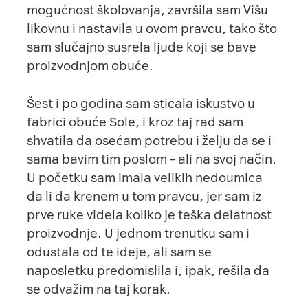
mogućnost školovanja, završila sam Višu
likovnu i nastavila u ovom pravcu, tako što
sam slučajno susrela ljude koji se bave
proizvodnjom obuće.
Šest i po godina sam sticala iskustvo u
fabrici obuće Sole, i kroz taj rad sam
shvatila da osećam potrebu i želju da se i
sama bavim tim poslom – ali na svoj način.
U početku sam imala velikih nedoumica
da li da krenem u tom pravcu, jer sam iz
prve ruke videla koliko je teška delatnost
proizvodnje. U jednom trenutku sam i
odustala od te ideje, ali sam se
naposletku predomislila i, ipak, rešila da
se odvažim na taj korak.