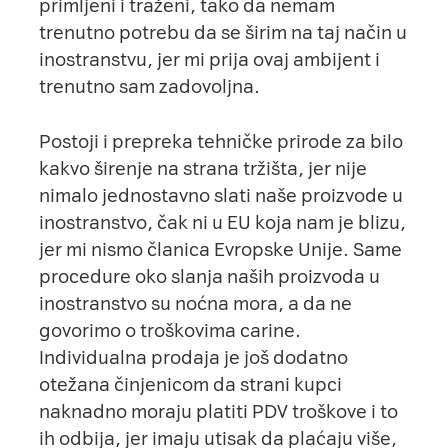
primljeni i traženi, tako da nemam
trenutno potrebu da se širim na taj način u
inostranstvu, jer mi prija ovaj ambijent i
trenutno sam zadovoljna.
Postoji i prepreka tehničke prirode za bilo
kakvo širenje na strana tržišta, jer nije
nimalo jednostavno slati naše proizvode u
inostranstvo, čak ni u EU koja nam je blizu,
jer mi nismo članica Evropske Unije. Same
procedure oko slanja naših proizvoda u
inostranstvo su noćna mora, a da ne
govorimo o troškovima carine.
Individualna prodaja je još dodatno
otežana činjenicom da strani kupci
naknadno moraju platiti PDV troškove i to
ih odbija, jer imaju utisak da plaćaju više,