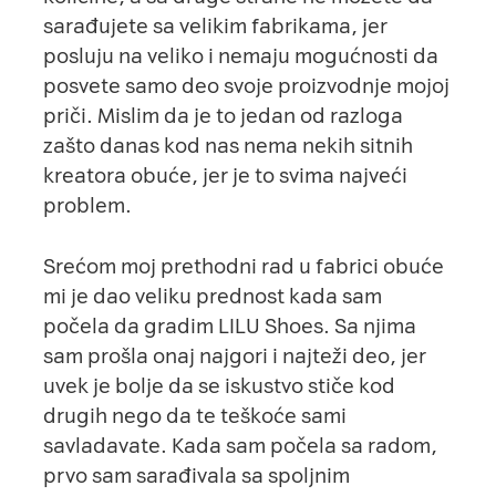
sarađujete sa velikim fabrikama, jer
posluju na veliko i nemaju mogućnosti da
posvete samo deo svoje proizvodnje mojoj
priči. Mislim da je to jedan od razloga
zašto danas kod nas nema nekih sitnih
kreatora obuće, jer je to svima najveći
problem.
Srećom moj prethodni rad u fabrici obuće
mi je dao veliku prednost kada sam
počela da gradim
LILU Shoes
. Sa njima
sam prošla onaj najgori i najteži deo, jer
uvek je bolje da se iskustvo stiče kod
drugih nego da te teškoće sami
savladavate. Kada sam počela sa radom,
prvo sam sarađivala sa spoljnim