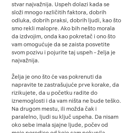
stvar najvažnija. Uspeh dolazi kada se
složi mnogo različitih faktora, dobrih
odluka, dobrih praksi, dobrih ljudi, kao što
smo rekli malopre. Ako bih nešto morala
da izdvojim, onda kao pokretač i ono što
vam omogućuje da se zaista posvetite
svom pozivu i pojurite taj uspeh – želja je
najvažnija.
Želja je ono što će vas pokrenuti da
napravite te zastrašujuće prve korake, da
rizikujete, da u početku radite do
iznemoglosti i da vam ništa ne bude teško.
Na drugom mestu, ili možda čak i
paralelno, ljudi su ključ uspeha. Da nisam
oko sebe imala sjajne ljude, počev od
moje porodice od koje sam pokupila