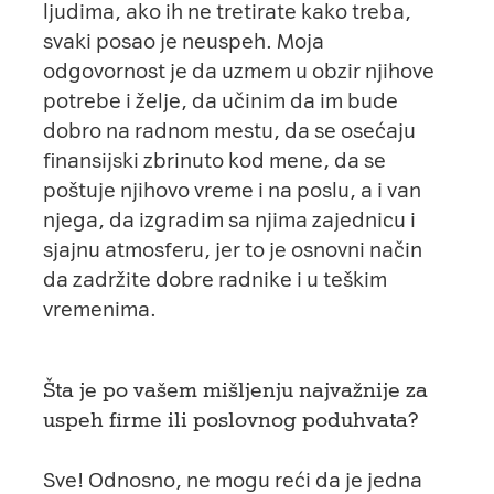
ljudima, ako ih ne tretirate kako treba,
svaki posao je neuspeh. Moja
odgovornost je da uzmem u obzir njihove
potrebe i želje, da učinim da im bude
dobro na radnom mestu, da se osećaju
finansijski zbrinuto kod mene, da se
poštuje njihovo vreme i na poslu, a i van
njega, da izgradim sa njima zajednicu i
sjajnu atmosferu, jer to je osnovni način
da zadržite dobre radnike i u teškim
vremenima.
Šta je po vašem mišljenju najvažnije za
uspeh firme ili poslovnog poduhvata?
Sve! Odnosno, ne mogu reći da je jedna