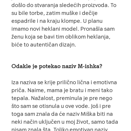
došlo do stvaranja sledećih proizvoda. To
su bile torbe, zatim muške i dečije
espadrile i na kraju klompe. U planu
imamo novi heklani model. Pronašla sam
ženu koja se bavi tim oblikom heklanja,
biće to autentičan dizajn.
Odakle je potekao naziv M-ishka?
Iza naziva se krije prilično lična i emotivna
priča. Naime, mama je bratu i meni tako
tepala. Nažalost, preminula je pre nego
što sam se otisnula u ove vode. Još i pre
toga sam znala da će naziv Miška biti na
neki način uključen u moj život, samo tada
nisam znala šta. Toliko emotivan naziv