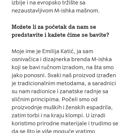
izbije i na evropsko tržište sa
nezaustavljivom M-ishka mašnom.
Možete li za početak da nam se
predstavite i kažete čime se bavite?
Moje ime je Emilija Katić, ja sam
osnivačica i dizajnerka brenda
M-ishka
koji se bavi ručnom izradom, na šta smo
jako ponosni. Svaki naš proizvod izrađen
je tradicionalnim metodama, a saradnici
su nam radionice i zanatske radnje sa
sličnim principima. Počeli smo od
proizvodnje muških i ženskih espadrila,
zatim torbi i na kraju klompi. U izradi
koristimo prirodne materijale i trudimo se
da se što je više moguće vratimo