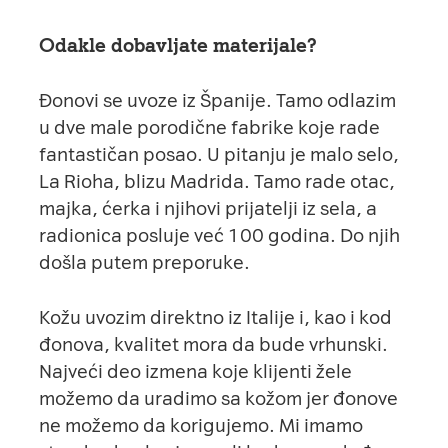
Odakle dobavljate materijale?
Đonovi se uvoze iz Španije. Tamo odlazim
u dve male porodične fabrike koje rade
fantastičan posao. U pitanju je malo selo,
La Rioha, blizu Madrida. Tamo rade otac,
majka, ćerka i njihovi prijatelji iz sela, a
radionica posluje već 100 godina. Do njih
došla putem preporuke.
Kožu uvozim direktno iz Italije i, kao i kod
đonova, kvalitet mora da bude vrhunski.
Najveći deo izmena koje klijenti žele
možemo da uradimo sa kožom jer đonove
ne možemo da korigujemo. Mi imamo