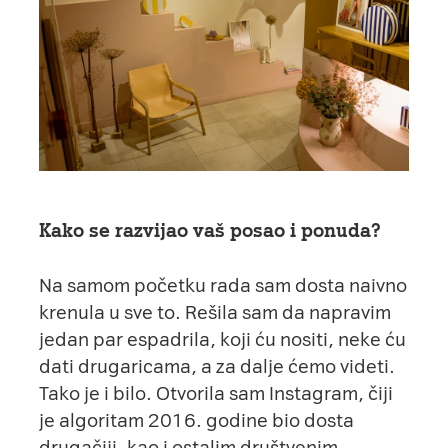
Kako se razvijao vaš posao i ponuda?
Na samom početku rada sam dosta naivno
krenula u sve to. Rešila sam da napravim
jedan par espadrila, koji ću nositi, neke ću
dati drugaricama, a za dalje ćemo videti.
Tako je i bilo. Otvorila sam Instagram, čiji
je algoritam 2016. godine bio dosta
drugačiji, kao i ostalim društvenim