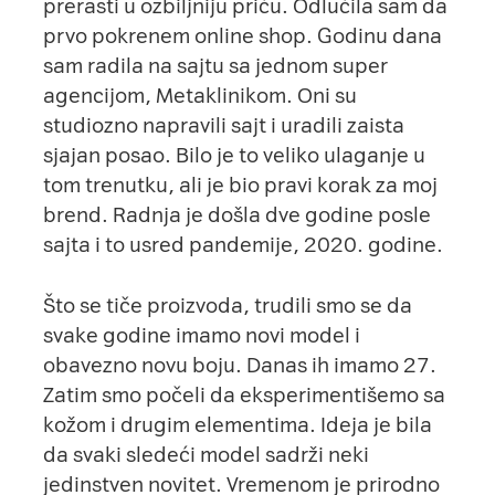
prerasti u ozbiljniju priču. Odlučila sam da
prvo pokrenem online shop. Godinu dana
sam radila na sajtu sa jednom super
agencijom, Metaklinikom. Oni su
studiozno napravili sajt i uradili zaista
sjajan posao. Bilo je to veliko ulaganje u
tom trenutku, ali je bio pravi korak za moj
brend. Radnja je došla dve godine posle
sajta i to usred pandemije, 2020. godine.
Što se tiče proizvoda, trudili smo se da
svake godine imamo novi model i
obavezno novu boju. Danas ih imamo 27.
Zatim smo počeli da eksperimentišemo sa
kožom i drugim elementima. Ideja je bila
da svaki sledeći model sadrži neki
jedinstven novitet. Vremenom je prirodno