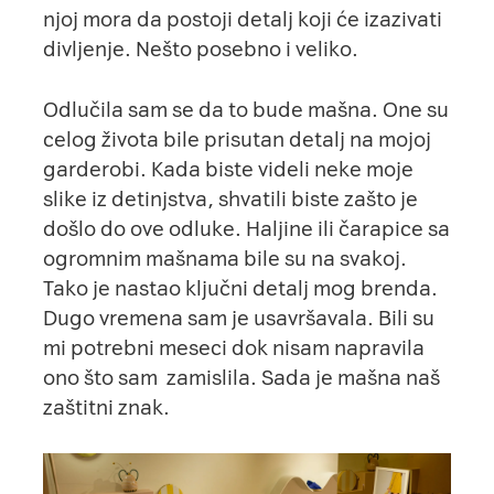
njoj mora da postoji detalj koji će izazivati
divljenje. Nešto posebno i veliko.
Odlučila sam se da to bude mašna. One su
celog života bile prisutan detalj na mojoj
garderobi. Kada biste videli neke moje
slike iz detinjstva, shvatili biste zašto je
došlo do ove odluke. Haljine ili čarapice sa
ogromnim mašnama bile su na svakoj.
Tako je nastao ključni detalj mog brenda.
Dugo vremena sam je usavršavala. Bili su
mi potrebni meseci dok nisam napravila
ono što sam zamislila. Sada je mašna naš
zaštitni znak.