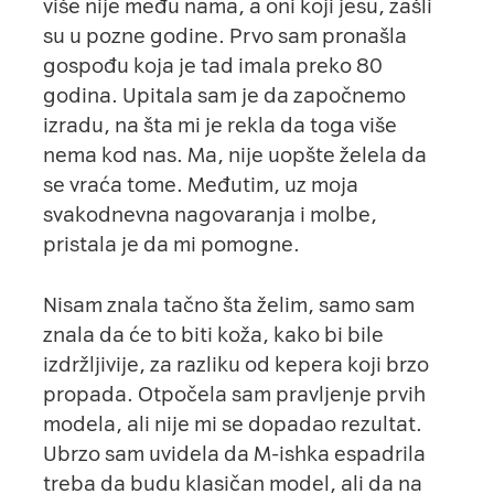
više nije među nama, a oni koji jesu, zašli
su u pozne godine. Prvo sam pronašla
gospođu koja je tad imala preko 80
godina. Upitala sam je da započnemo
izradu, na šta mi je rekla da toga više
nema kod nas. Ma, nije uopšte želela da
se vraća tome. Međutim, uz moja
svakodnevna nagovaranja i molbe,
pristala je da mi pomogne.
Nisam znala tačno šta želim, samo sam
znala da će to biti koža, kako bi bile
izdržljivije, za razliku od kepera koji brzo
propada. Otpočela sam pravljenje prvih
modela, ali nije mi se dopadao rezultat.
Ubrzo sam uvidela da M-ishka espadrila
treba da budu klasičan model, ali da na