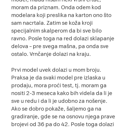
moram da priznam. Onda odem kod
modelara koji preslika na karton ono što
sam nacrtala. Zatim se koža kroji
specijalnim skalperom da bi sve bilo
ravno. Posle toga na red dolazi sklapanje
delova – pre svega mašna, pa onda sve
ostalo. Vrnčanje dolazi na kraju.
Prvi model uvek dolazi u mom broju.
Praksa je da svaki model pre izlaska u
prodaju, mora proći test, tj. moram ga
nositi 2-3 meseca kako bih videla da li je
sve u redu i da li je udobno za nošenje.
Ako se dobro pokaže, šaljemo ga na
gradiranje, gde se na osnovu njega prave
brojevi od 36 pa do 42. Posle toga dolazi