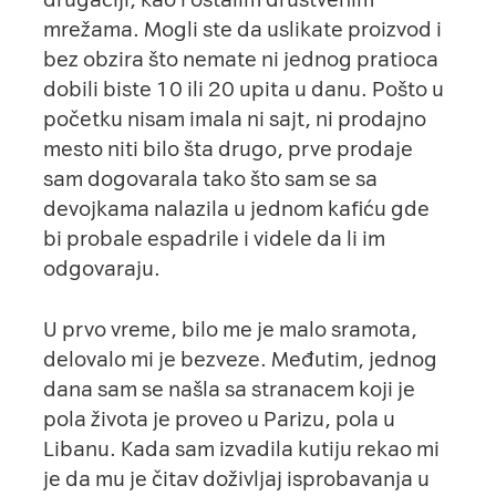
mrežama. Mogli ste da uslikate proizvod i
bez obzira što nemate ni jednog pratioca
dobili biste 10 ili 20 upita u danu. Pošto u
početku nisam imala ni sajt, ni prodajno
mesto niti bilo šta drugo, prve prodaje
sam dogovarala tako što sam se sa
devojkama nalazila u jednom kafiću gde
bi probale espadrile i videle da li im
odgovaraju.
U prvo vreme, bilo me je malo sramota,
delovalo mi je bezveze. Međutim, jednog
dana sam se našla sa stranacem koji je
pola života je proveo u Parizu, pola u
Libanu. Kada sam izvadila kutiju rekao mi
je da mu je čitav doživljaj isprobavanja u