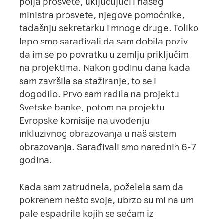
polja prosvete, uključujući i našeg
ministra prosvete, njegove pomoćnike,
tadašnju sekretarku i mnoge druge. Toliko
lepo smo sarađivali da sam dobila poziv
da im se po povratku u zemlju priključim
na projektima. Nakon godinu dana kada
sam završila sa stažiranje, to se i
dogodilo. Prvo sam radila na projektu
Svetske banke, potom na projektu
Evropske komisije na uvođenju
inkluzivnog obrazovanja u naš sistem
obrazovanja. Sarađivali smo narednih 6-7
godina.
Kada sam zatrudnela, poželela sam da
pokrenem nešto svoje, ubrzo su mi na um
pale espadrile kojih se sećam iz