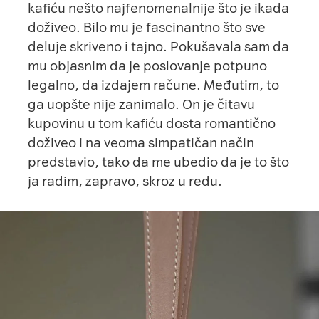
kafiću nešto najfenomenalnije što je ikada
doživeo. Bilo mu je fascinantno što sve
deluje skriveno i tajno. Pokušavala sam da
mu objasnim da je poslovanje potpuno
legalno, da izdajem račune. Međutim, to
ga uopšte nije zanimalo. On je čitavu
kupovinu u tom kafiću dosta romantično
doživeo i na veoma simpatičan način
predstavio, tako da me ubedio da je to što
ja radim, zapravo, skroz u redu.