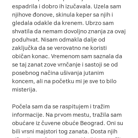
espadrila i dobro ih izučavala. Uzela sam
njihove đonove, skinula keper sa njih i
gledala odakle da krenem. Ubrzo sam
shvatila da nemam dovoljno znanja za ovaj
poduhvat. Nisam odmakla dalje od
zaključka da se verovatno ne koristi
običan konac. Vremenom sam saznala da
se taj zanat zove vrnčanje i sastoji se od
posebnog načina ušivanja jutanim
koncem, ali na početku mi je sve to bilo
misterija.
Počela sam da se raspitujem i tražim
informacije. Na prvom mestu, tražila sam
obućare iz čuvene obuće Beograd. Oni su
bili vrsni majstori tog zanata. Dosta njih