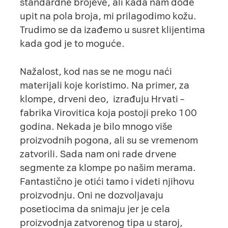
standardne brojeve, ali kada nam dođe
upit na pola broja, mi prilagodimo kožu.
Trudimo se da izađemo u susret klijentima
kada god je to moguće.
Nažalost, kod nas se ne mogu naći
materijali koje koristimo. Na primer, za
klompe, drveni deo, izrađuju Hrvati –
fabrika Virovitica koja postoji preko 100
godina. Nekada je bilo mnogo više
proizvodnih pogona, ali su se vremenom
zatvorili. Sada nam oni rade drvene
segmente za klompe po našim merama.
Fantastično je otići tamo i videti njihovu
proizvodnju. Oni ne dozvoljavaju
posetiocima da snimaju jer je cela
proizvodnja zatvorenog tipa u staroj,