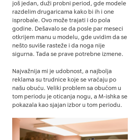
još jedan, duži probni period, gde modele
razdelim drugaricama kako bi ih i one
isprobale. Ovo može trajati i do pola
godine. Dešavalo se da posle par meseci
otkrijem manu u modelu, gde uvidim da se
nešto suviše rasteže i da noga nije
sigurna. Tada se prave potrebne izmene.
Najvažnija mi je udobnost, a najbolja
reklama su trudnice koje se vraćaju po
našu obuću. Veliki problem sa obućom u
tom periodu je oticanja nogu, a M-ishka se
pokazala kao sjajan izbor u tom periodu.