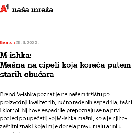
Biznisi
28. 8. 2023.
M-ishka:
Mašna na cipeli koja korača putem
starih obućara
Brend M-ishka poznat je na našem tržištu po
proizvodnji kvalitetnih, ručno rađenih espadrila, tašni
i klompi. Njihove espadrile prepoznaju se na prvi
pogled po upečatljivoj M-ishka mašni, koja je njihov
zaštitni znak i koja im je donela pravu malu armiju