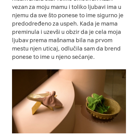
vezan za moju mamu i toliko ljubavi ima u
njemu da sve što ponese to ime sigurno je
predodređeno za uspeh. Kada je mama
preminula i uzevši u obzir da je cela moja
ljubav prema mašnama bila na prvom
mestu njen uticaj, odlučila sam da brend
ponese to ime u njeno sećanje.