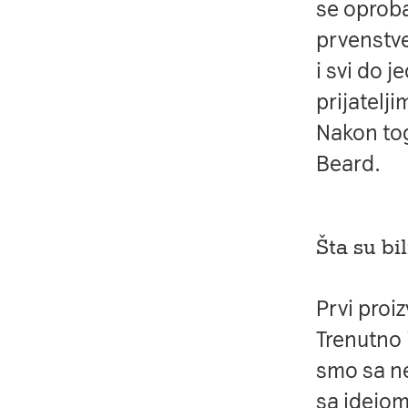
se oproba
prvenstve
i svi do j
prijatelji
Nakon tog
Beard.
Šta su bi
Prvi proi
Trenutno
smo sa ne
sa idejom