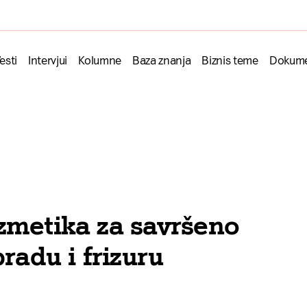
esti
Intervjui
Kolumne
Baza znanja
Biznis teme
Dokume
zmetika za savršeno
bradu i frizuru