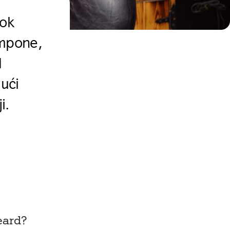
rok
ampone,
d
gući
i.
eard?