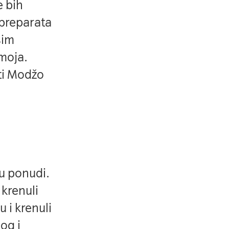
e bih
 preparata
šim
 moja.
ti Modžo
 u ponudi.
krenuli
 i krenuli
og i