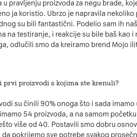
 u pravljenju proizvoda za negu brade, koj
no ja koristio. Ubrzo je napravila nekoliko
ednog su bili fantastični. Podelio sam ih na
ma na testiranje, i reakcije su bile baš kao i
a, odlučili smo da kreiramo brend Mojo ili
li prvi proizvodi s kojima ste krenuli?
zvodi su činili 90% onoga što i sada imamo
 imamo 54 proizvoda, a na samom početku 
što više od 40. Postavili smo dobru osnovu
 da pokrijemo sve potrebe svakog prosečn