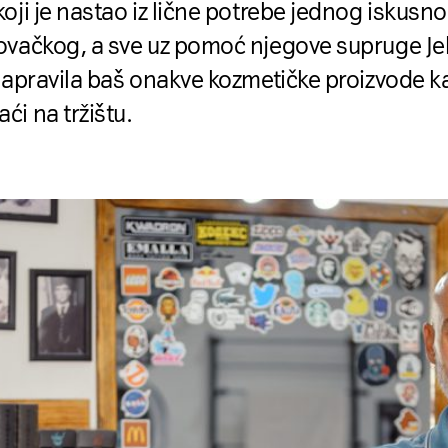
oji je nastao iz lične potrebe jednog iskusn
ovačkog, a sve uz pomoć njegove supruge Jel
 napravila baš onakve kozmetičke proizvode k
i na tržištu.