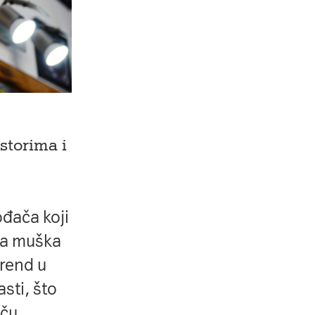
storima i
ođača koji
ana muška
trend u
sti, što
ču.