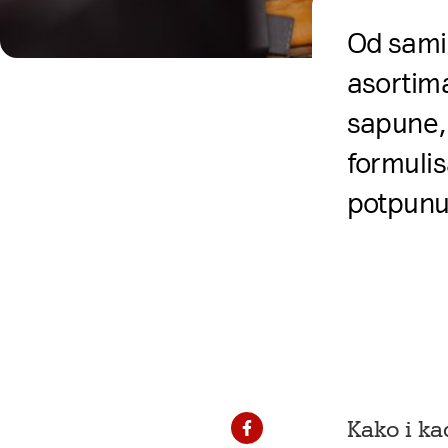
Od sami
asortima
sapune, 
formulis
potpunu 
Kako i ka
Podelite na Fejsbu