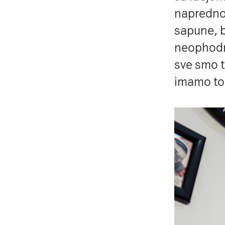
naprednog
sapune, b
neophodn
sve smo to
imamo tol