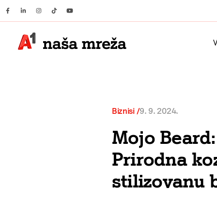
Facebook
Linkedin
Instagram
Tiktok
Youtube
V
Biznisi
9. 9. 2024.
Mojo Beard:
Prirodna ko
stilizovanu 