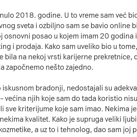
enulo 2018. godine. U to vreme sam već bi
nu
vnog sveta i ozbiljno sam se bavio online 
j osnovni posao u kojem imam 20 godina 
ing i prodaja. Kako sam uveliko bio u tome,
App
e bila na nekoj vrsti karijerne prekretnice,
 da započnemo nešto zajedno.
 iskusnom bradonji, nedostajali su adekva
 – većina njih koje sam do tada koristio nis
li sve kriterijume koje sam imao. Nekima je 
nekima kvalitet. Kako je supruga veliki ljubi
kozmetike, a uz to i tehnolog, dao sam joj 