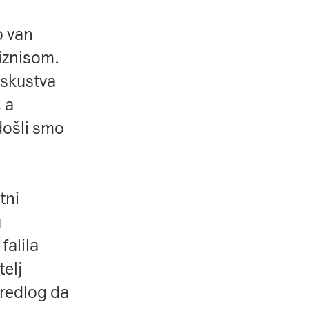
o van
biznisom.
iskustva
 a
 došli smo
tni
u
falila
telj
predlog da