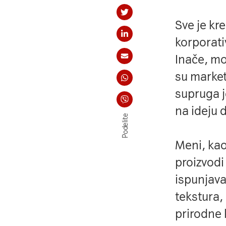
Podelite na Tviteru
Sve je kr
Podelite na Linkdi
korporati
Inače, mo
Podelite na imejl
su market
Podelite na Whats
supruga j
Podelite na Viberu
na ideju
Podelite
Meni, kao
proizvodi
ispunjava
tekstura, 
prirodne 