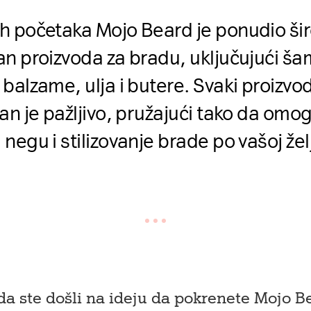
h početaka Mojo Beard je ponudio ši
n proizvoda za bradu, uključujući š
balzame, ulja i butere. Svaki proizvo
an je pažljivo, pružajući tako da omo
negu i stilizovanje brade po vašoj želj
da ste došli na ideju da pokrenete Mojo B
ku