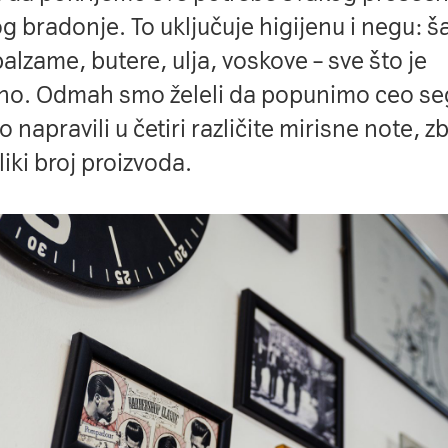
 bradonje. To uključuje higijenu i negu: 
alzame, butere, ulja, voskove – sve što je
o. Odmah smo želeli da popunimo ceo se
 napravili u četiri različite mirisne note, z
iki broj proizvoda.