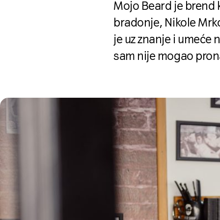
Mojo Beard je brend k
bradonje, Nikole Mrk
je uz znanje i umeće
sam nije mogao pronać