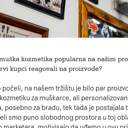
e muška kozmetika popularna na našim pro
rvi kupci reagovali na proizvode?
počeli, na našem tržištu je bilo par proizv
i kozmetiku za muškarce, ali personalizov
, posebno za bradu, tek tada je postajala 
deli smo puno slobodnog prostora u toj obla
o marketara, motivisalo da uđemo u ovu pri