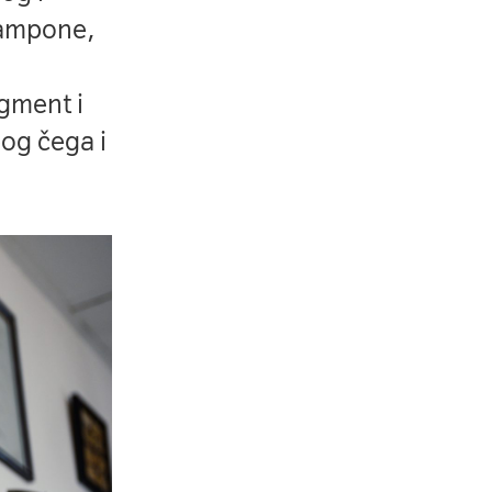
šampone,
gment i
bog čega i