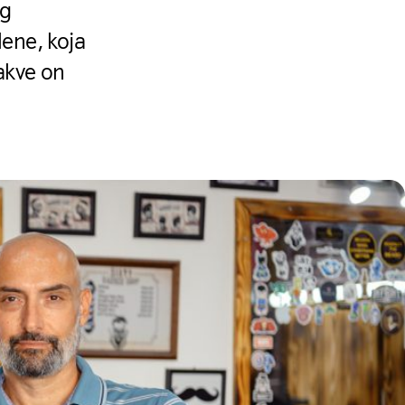
og
ene, koja
akve on