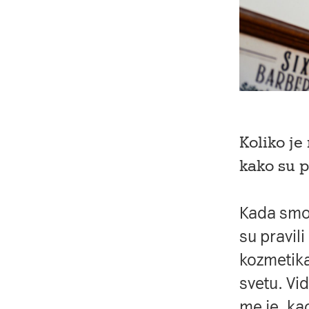
Koliko j
kako su p
Kada smo 
su pravil
kozmetika
svetu. Vi
me je, ka