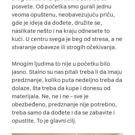
posvete. Od početka smo gurali jednu
veoma opuštenu, neobavezujuću priču,
gde je ideja da dođete, družite se,
naslikate nešto i na kraju odnesete to
kući. U centru svega je beg od stresa, a ne
stvaranje obaveze ili strogih očekivanja.
Mnogim ljudima to nije u početku bilo
jasno. Stalno su nas pitali treba li da imaju
predznanje, koliko puta nedeljno treba da
dolaze, šta treba da kupe i donesu od
materijala. Ne, ne i ne – sve je
obezbeđeno, predznanje nije potrebno,
treba samo da dođete i da se zabavite i
opustite. To je glavni cilj.