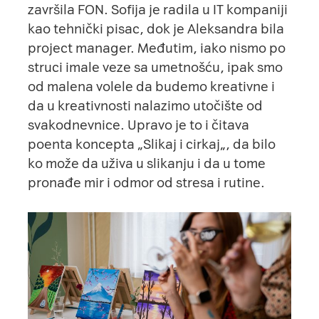
završila FON. Sofija je radila u IT kompaniji
kao tehnički pisac, dok je Aleksandra bila
project manager. Međutim, iako nismo po
struci imale veze sa umetnošću, ipak smo
od malena volele da budemo kreativne i
da u kreativnosti nalazimo utočište od
svakodnevnice. Upravo je to i čitava
poenta koncepta „
Slikaj i cirkaj
„, da bilo
ko može da uživa u slikanju i da u tome
pronađe mir i odmor od stresa i rutine.