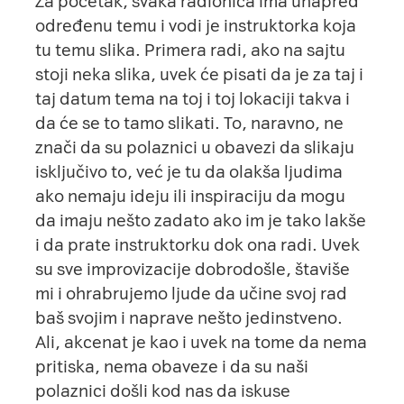
Za početak, svaka radionica ima unapred
određenu temu i vodi je instruktorka koja
tu temu slika. Primera radi, ako na
sajtu
stoji neka slika, uvek će pisati da je za taj i
taj datum tema na toj i toj lokaciji takva i
da će se to tamo slikati. To, naravno, ne
znači da su polaznici u obavezi da slikaju
isključivo to, već je tu da olakša ljudima
ako nemaju ideju ili inspiraciju da mogu
da imaju nešto zadato ako im je tako lakše
i da prate instruktorku dok ona radi. Uvek
su sve improvizacije dobrodošle, štaviše
mi i ohrabrujemo ljude da učine svoj rad
baš svojim i naprave nešto jedinstveno.
Ali, akcenat je kao i uvek na tome da nema
pritiska, nema obaveze i da su naši
polaznici došli kod nas da iskuse