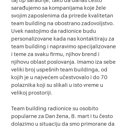
taj tip saradnje, tako da danas često
sarađujemo sa kompanijama koje žele
svojim zaposlenima da prirede kvalitetan
team building na obostrano zadovoljstvo.
Uvek nastojimo da radionice budu
personalizovane kada nas kontaktiraju za
team building i napravimo specijalizovane
i teme za svaku firmu, njihov brend i
njihovu oblast poslovanja. Imamo iza sebe
veliki broj uspešnih team buildinga, od
kojih je u najvećem učestvovalo i do 70
polaznika koji su slikali u isto vreme u
velikoj prostoriji.
Team building radionice su osobito
popularne za Dan žena, 8. mart i tu često
dolazimo u situaciju da smo primorane da