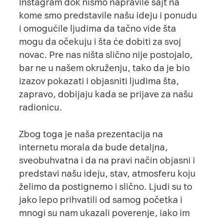
Instagram
dok nismo napravile
sajt
na
kome smo predstavile našu ideju i ponudu
i omogućile ljudima da tačno vide šta
mogu da očekuju i šta će dobiti za svoj
novac. Pre nas ništa slično nije postojalo,
bar ne u našem okruženju, tako da je bio
izazov pokazati i objasniti ljudima šta,
zapravo, dobijaju kada se prijave za našu
radionicu.
Zbog toga je naša prezentacija na
internetu morala da bude detaljna,
sveobuhvatna i da na pravi način objasni i
predstavi našu ideju, stav, atmosferu koju
želimo da postignemo i slično. Ljudi su to
jako lepo prihvatili od samog početka i
mnogi su nam ukazali poverenje, iako im