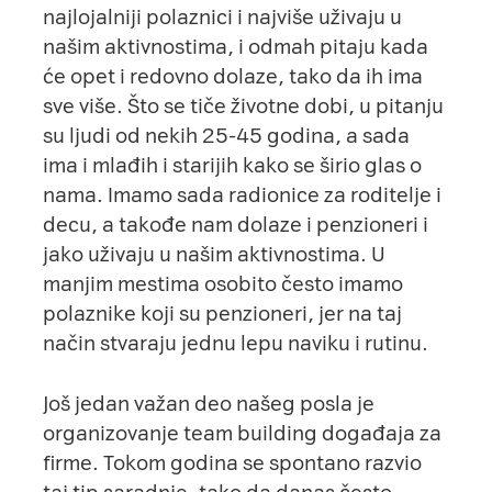
najlojalniji polaznici i najviše uživaju u
našim aktivnostima, i odmah pitaju kada
će opet i redovno dolaze, tako da ih ima
sve više. Što se tiče životne dobi, u pitanju
su ljudi od nekih 25-45 godina, a sada
ima i mlađih i starijih kako se širio glas o
nama. Imamo sada radionice za roditelje i
decu, a takođe nam dolaze i penzioneri i
jako uživaju u našim aktivnostima. U
manjim mestima osobito često imamo
polaznike koji su penzioneri, jer na taj
način stvaraju jednu lepu naviku i rutinu.
Još jedan važan deo našeg posla je
organizovanje team building događaja za
firme. Tokom godina se spontano razvio