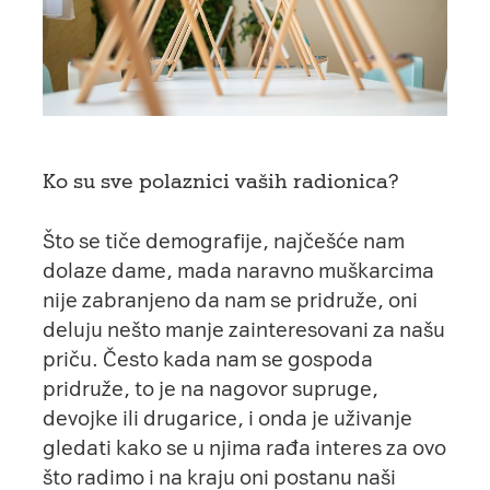
Ko su sve polaznici vaših radionica?
Što se tiče demografije, najčešće nam
dolaze dame, mada naravno muškarcima
nije zabranjeno da nam se pridruže, oni
deluju nešto manje zainteresovani za našu
priču. Često kada nam se gospoda
pridruže, to je na nagovor supruge,
devojke ili drugarice, i onda je uživanje
gledati kako se u njima rađa interes za ovo
što radimo i na kraju oni postanu naši