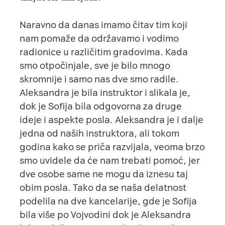
Naravno da danas imamo čitav tim koji
nam pomaže da održavamo i vodimo
radionice u različitim gradovima. Kada
smo otpočinjale, sve je bilo mnogo
skromnije i samo nas dve smo radile.
Aleksandra je bila instruktor i slikala je,
dok je Sofija bila odgovorna za druge
ideje i aspekte posla. Aleksandra je i dalje
jedna od naših instruktora, ali tokom
godina kako se priča razvijala, veoma brzo
smo uvidele da će nam trebati pomoć, jer
dve osobe same ne mogu da iznesu taj
obim posla. Tako da se naša delatnost
podelila na dve kancelarije, gde je Sofija
bila više po Vojvodini dok je Aleksandra