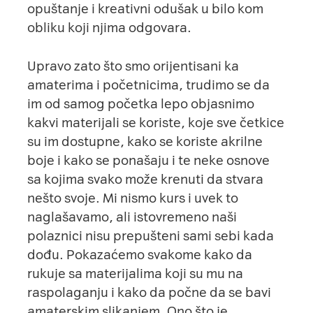
opuštanje i kreativni odušak u bilo kom
obliku koji njima odgovara.
Upravo zato što smo orijentisani ka
amaterima i početnicima, trudimo se da
im od samog početka lepo objasnimo
kakvi materijali se koriste, koje sve četkice
su im dostupne, kako se koriste akrilne
boje i kako se ponašaju i te neke osnove
sa kojima svako može krenuti da stvara
nešto svoje. Mi nismo kurs i uvek to
naglašavamo, ali istovremeno naši
polaznici nisu prepušteni sami sebi kada
dođu. Pokazaćemo svakome kako da
rukuje sa materijalima koji su mu na
raspolaganju i kako da počne da se bavi
amaterskim slikanjem. Ono što je