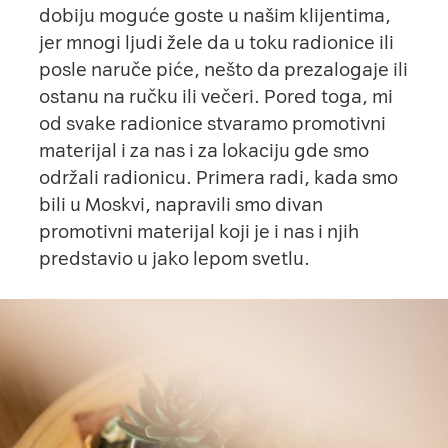
dobiju moguće goste u našim klijentima,
jer mnogi ljudi žele da u toku radionice ili
posle naruče piće, nešto da prezalogaje ili
ostanu na ručku ili večeri. Pored toga, mi
od svake radionice stvaramo promotivni
materijal i za nas i za lokaciju gde smo
održali radionicu. Primera radi, kada smo
bili u Moskvi, napravili smo divan
promotivni materijal koji je i nas i njih
predstavio u jako lepom svetlu.