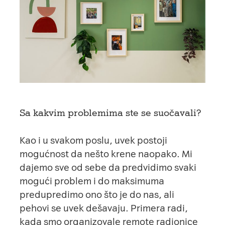
Sa kakvim problemima ste se suočavali?
Kao i u svakom poslu, uvek postoji
mogućnost da nešto krene naopako. Mi
dajemo sve od sebe da predvidimo svaki
mogući problem i do maksimuma
predupredimo ono što je do nas, ali
pehovi se uvek dešavaju. Primera radi,
kada smo organizovale remote radionice