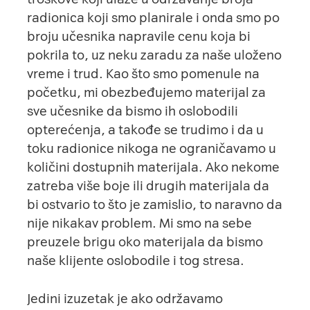
radionica koji smo planirale i onda smo po
broju učesnika napravile cenu koja bi
pokrila to, uz neku zaradu za naše uloženo
vreme i trud. Kao što smo pomenule na
početku, mi obezbeđujemo materijal za
sve učesnike da bismo ih oslobodili
opterećenja, a takođe se trudimo i da u
toku radionice nikoga ne ograničavamo u
količini dostupnih materijala. Ako nekome
zatreba više boje ili drugih materijala da
bi ostvario to što je zamislio, to naravno da
nije nikakav problem. Mi smo na sebe
preuzele brigu oko materijala da bismo
naše klijente oslobodile i tog stresa.
Jedini izuzetak je ako održavamo