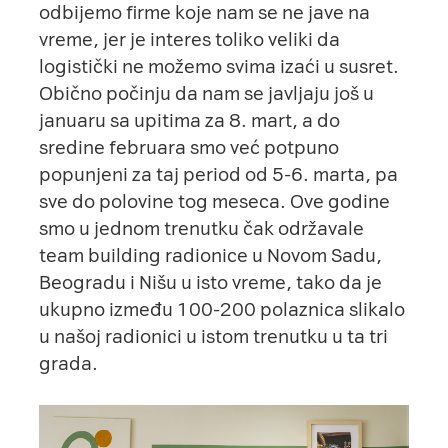
odbijemo firme koje nam se ne jave na
vreme, jer je interes toliko veliki da
logistički ne možemo svima izaći u susret.
Obično počinju da nam se javljaju još u
januaru sa upitima za 8. mart, a do
sredine februara smo već potpuno
popunjeni za taj period od 5-6. marta, pa
sve do polovine tog meseca. Ove godine
smo u jednom trenutku čak održavale
team building radionice u Novom Sadu,
Beogradu i Nišu u isto vreme, tako da je
ukupno između 100-200 polaznica slikalo
u našoj radionici u istom trenutku u ta tri
grada.