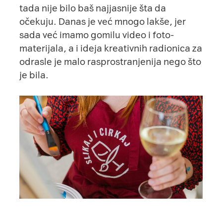
tada nije bilo baš najjasnije šta da
očekuju. Danas je već mnogo lakše, jer
sada već imamo gomilu video i foto-
materijala, a i ideja kreativnih radionica za
odrasle je malo rasprostranjenija nego što
je bila.