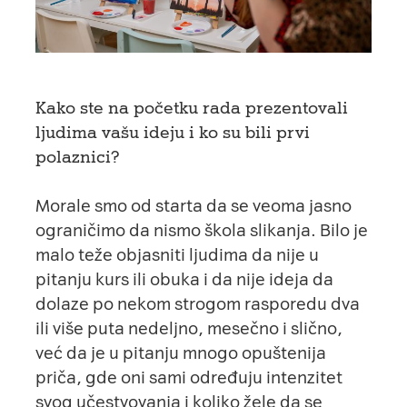
Kako ste na početku rada prezentovali
ljudima vašu ideju i ko su bili prvi
polaznici?
Morale smo od starta da se veoma jasno
ograničimo da nismo škola slikanja. Bilo je
malo teže objasniti ljudima da nije u
pitanju kurs ili obuka i da nije ideja da
dolaze po nekom strogom rasporedu dva
ili više puta nedeljno, mesečno i slično,
već da je u pitanju mnogo opuštenija
priča, gde oni sami određuju intenzitet
svog učestvovanja i koliko žele da se