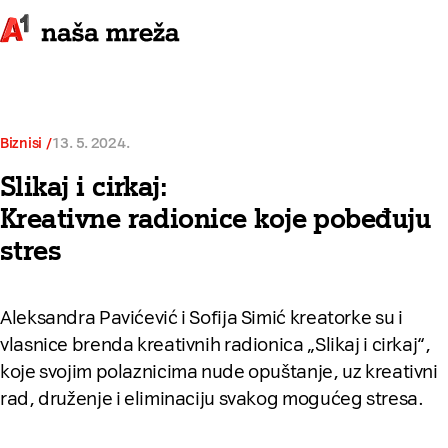
Biznisi
13. 5. 2024.
Slikaj i cirkaj:
Kreativne radionice koje pobeđuju
stres
Aleksandra Pavićević i Sofija Simić kreatorke su i
vlasnice brenda kreativnih radionica „Slikaj i cirkaj“,
koje svojim polaznicima nude opuštanje, uz kreativni
rad, druženje i eliminaciju svakog mogućeg stresa.