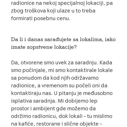
radionice na nekoj specijalnoj lokaciji, pa
zbog troškova koji ulaze u to treba
formirati posebnu cenu.
Da li i danas sarađujete sa lokalima, iako
imate sopstvene lokacije?
Da, otvorene smo uvek za saradnju. Kada
smo počinjale, mi smo kontaktirale lokale
sa ponudom da kod njih održavamo
radionice, a vremenom su počeli oni da
kontaktiraju nas. U pitanju je međusobno
isplativa saradnja. Mi dobijemo lep
prostor i ambijent gde možemo da
održimo radionicu, dok lokali – tu mislimo
na kafiće, restorane i slične objekte –