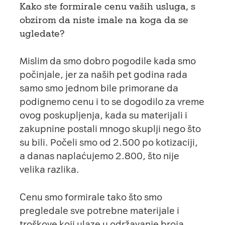
Kako ste formirale cenu vaših usluga, s
obzirom da niste imale na koga da se
ugledate?
Mislim da smo dobro pogodile kada smo
počinjale, jer za naših pet godina rada
samo smo jednom bile primorane da
podignemo cenu i to se dogodilo za vreme
ovog poskupljenja, kada su materijali i
zakupnine postali mnogo skuplji nego što
su bili. Počeli smo od 2.500 po kotizaciji,
a danas naplaćujemo 2.800, što nije
velika razlika.
Cenu smo formirale tako što smo
pregledale sve potrebne materijale i
troškove koji ulaze u održavanje broja