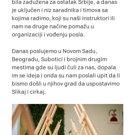
bila zadužena za ostatak Srbije, a danas
je uključen i niz saradnika i timova sa
kojima radimo, koji su naši instruktori ili
nam na druge načine pomažu u
organizaciji i vođenju posla.
Danas poslujemo u Novom Sadu,
Beogradu, Subotici i brojnim drugim
mestima gde su ljudi čuli za nas, dopala
im se ideja i onda su nam poslali upit da li
bismo došli u njihov grad da uspostavimo
Slikaj i cirkaj
.