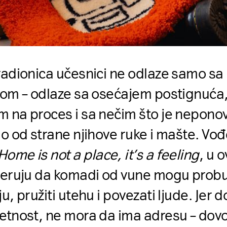
radionica učesnici ne odlaze samo sa
jom – odlaze sa osećajem postignuća,
 na proces i sa nečim što je neponovl
lo od strane njihove ruke i mašte. Vođ
Home is not a place, it’s a feeling
, u 
veruju da komadi od vune mogu probu
ju, pružiti utehu i povezati ljude. Jer 
etnost, ne mora da ima adresu – dovo