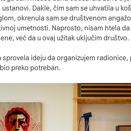
j ustanovi. Dakle, čim sam se uhvatila u ko
glom, okrenula sam se društvenom angažov
tivnoj umetnosti. Naprosto, nisam htela da
mene, već da u ovaj užitak uključim društvo.
h sprovela ideju da organizujem radionice, p
e bio preko potreban.