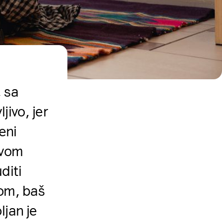
 sa
jivo, jer
eni
ovom
diti
dom, baš
ljan je