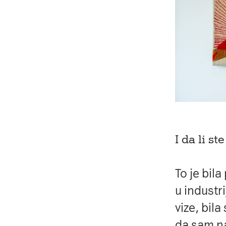
I da li st
To je bil
u industr
vize, bil
da sam na