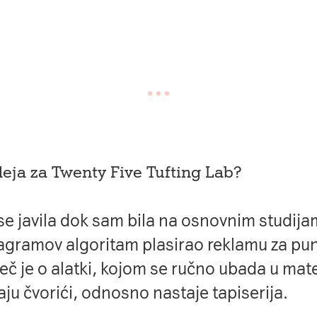
eja za Twenty Five Tufting Lab?
ku
e javila dok sam bila na osnovnim studija
nu
tagramov algoritam plasirao reklamu za pu
eč je o alatki, kojom se ručno ubada u mater
ju čvorići, odnosno nastaje tapiserija.
App