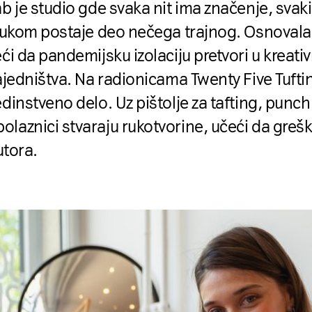
ab je studio gde svaka nit ima značenje, svaki
 rukom postaje deo nečega trajnog. Osnovala
ći da pandemijsku izolaciju pretvori u kreativ
zajedništva. Na radionicama Twenty Five Tuft
dinstveno delo. Uz pištolje za tafting, punch 
laznici stvaraju rukotvorine, učeći da grešk
utora.