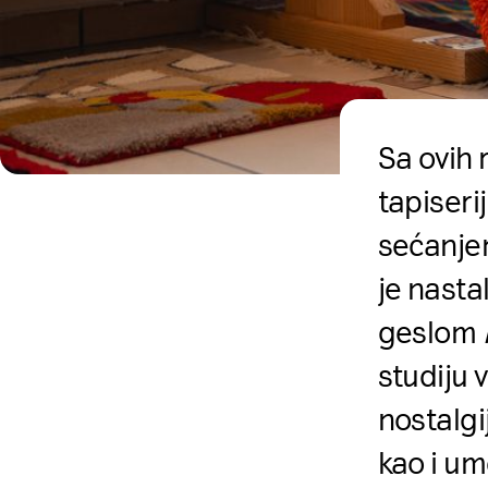
Sa ovih 
tapiseri
sećanjem
je nasta
geslom
studiju 
nostalgi
kao i um