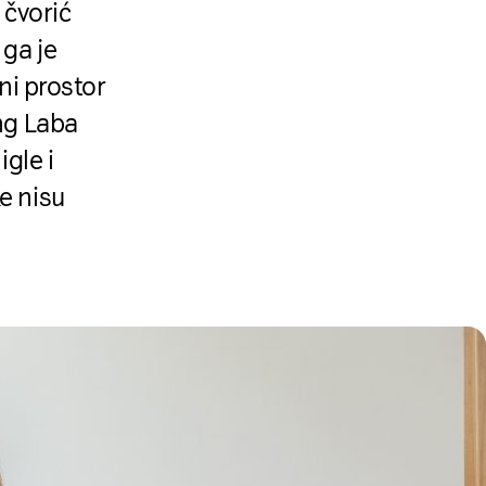
 čvorić
 ga je
ni prostor
ing Laba
igle i
e nisu