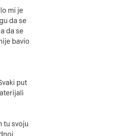
lo mi je
ogu da se
la da se
nije bavio
Svaki put
terijali
 tu svoju
dnoj