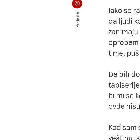
Podelite na Viberu
Iako se ra
Podelite
da ljudi 
zanimaju 
oprobam u
time, pušt
Da bih do
tapiserij
bi mi se k
ovde nisu 
Kad sam s
veštinu, 