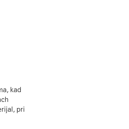
ma, kad
nch
ijal, pri