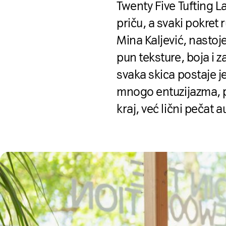
Twenty Five Tufting L
priču, a svaki pokret
Mina Kaljević, nastoje
pun teksture, boja i 
svaka skica postaje je
mnogo entuzijazma, po
kraj, već lični pečat a