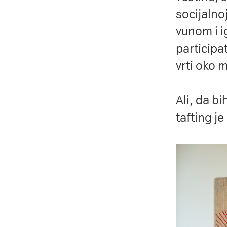
socijalno
vunom i i
participa
vrti oko 
Ali, da bi
tafting j