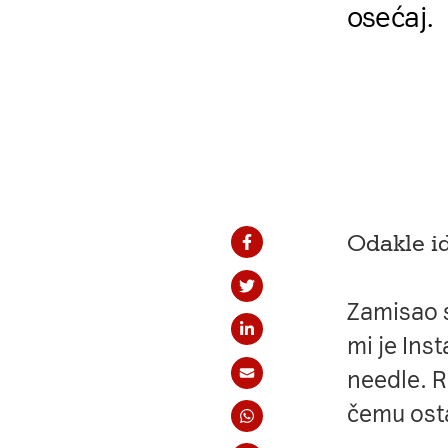
osećaj.
Odakle id
Podelite na Fejsbu
Podelite na Tviteru
Zamisao s
Podelite na Linkdi
mi je Ins
needle. R
Podelite na imejl
čemu osta
Podelite na Whats