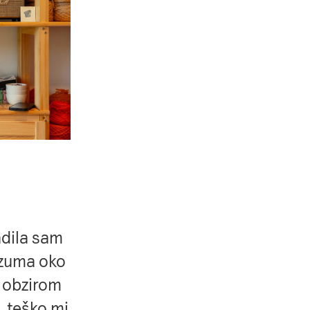
adila sam
azuma oko
S obzirom
 teško mi