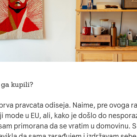
e ga kupili?
a prva pravcata odiseja. Naime, pre ovoga r
iji mode u EU, ali, kako je došlo do nespor
a sam primorana da se vratim u domovinu. 
vikla da sama zarađujem i izdržavam sebe,