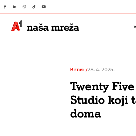
Facebook
Linkedin
Instagram
Tiktok
Youtube
V
Biznisi
28. 4. 2025.
Twenty Five 
Studio koji 
doma