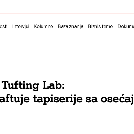
esti
Intervjui
Kolumne
Baza znanja
Biznis teme
Dokume
Tufting Lab:
taftuje tapiserije sa oseć