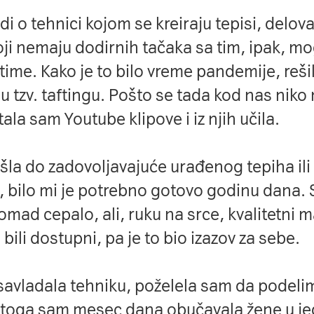
di o tehnici kojom se kreiraju tepisi, delova
koji nemaju dodirnih tačaka sa tim, ipak, m
time. Kako je to bilo vreme pandemije, reši
 tzv. taftingu. Pošto se tada kod nas niko 
ala sam Youtube klipove i iz njih učila.
šla do zadovoljavajuće urađenog tepiha ili
e, bilo mi je potrebno gotovo godinu dana. 
omad cepalo, ali, ruku na srce, kvalitetni ma
bili dostupni, pa je to bio izazov za sebe.
avladala tehniku, poželela sam da podelim
stoga sam mesec dana obučavala žene u je