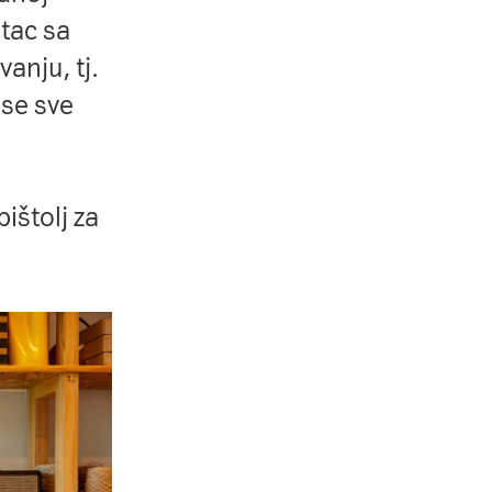
štac sa
anju, tj.
 se sve
ištolj za