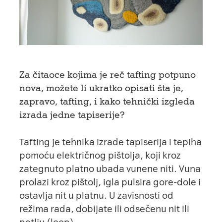
Za čitaoce kojima je reč tafting potpuno
nova, možete li ukratko opisati šta je,
zapravo, tafting, i kako tehnički izgleda
izrada jedne tapiserije?
Tafting je tehnika izrade tapiserija i tepiha
pomoću električnog pištolja, koji kroz
zategnuto platno ubada vunene niti. Vuna
prolazi kroz pištolj, igla pulsira gore-dole i
ostavlja nit u platnu. U zavisnosti od
režima rada, dobijate ili odsečenu nit ili