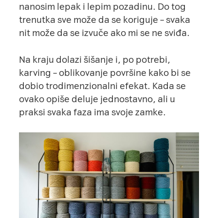
nanosim lepak i lepim pozadinu. Do tog
trenutka sve može da se koriguje – svaka
nit može da se izvuče ako mi se ne sviđa.
Na kraju dolazi šišanje i, po potrebi,
karving – oblikovanje površine kako bi se
dobio trodimenzionalni efekat. Kada se
ovako opiše deluje jednostavno, ali u
praksi svaka faza ima svoje zamke.