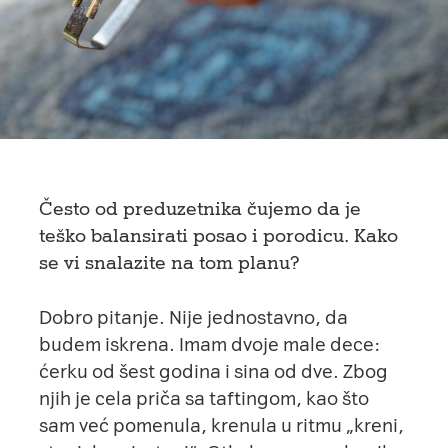
Često od preduzetnika čujemo da je
teško balansirati posao i porodicu. Kako
se vi snalazite na tom planu?
Dobro pitanje. Nije jednostavno, da
budem iskrena. Imam dvoje male dece:
ćerku od šest godina i sina od dve. Zbog
njih je cela priča sa taftingom, kao što
sam već pomenula, krenula u ritmu „kreni,