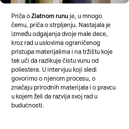
Priča o
Zlatnom runu
je, u mnogo
čemu, priča o strpljenju. Nastajala je
između odgajanja dvoje male dece,
kroz rad u uslovima ograničenog
pristupa materijalima i na tržištu koje
tek uči da razlikuje čistu vunu od
poliestera. U intervjuu koji sledi
govorimo o njenom procesu, o
značaju prirodnih materijala i o pravcu
u kojem želi da razvija svoj rad u
budućnosti.