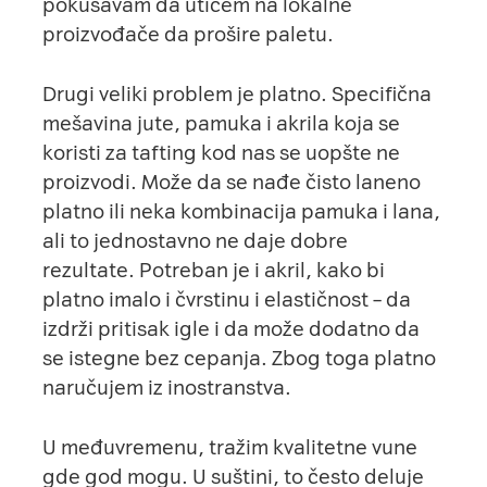
pokušavam da utičem na lokalne
proizvođače da prošire paletu.
Drugi veliki problem je platno. Specifična
mešavina jute, pamuka i akrila koja se
koristi za tafting kod nas se uopšte ne
proizvodi. Može da se nađe čisto laneno
platno ili neka kombinacija pamuka i lana,
ali to jednostavno ne daje dobre
rezultate. Potreban je i akril, kako bi
platno imalo i čvrstinu i elastičnost – da
izdrži pritisak igle i da može dodatno da
se istegne bez cepanja. Zbog toga platno
naručujem iz inostranstva.
U međuvremenu, tražim kvalitetne vune
gde god mogu. U suštini, to često deluje