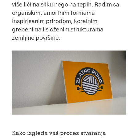
više liči na sliku nego na tepih. Radim sa
organskim, amorfnim formama
inspirisanim prirodom, koralnim
grebenima i složenim strukturama
zemljine površine.
Kako izgleda vaš proces stvaranja