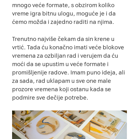
mnogo veće formate, s obzirom koliko
vreme igra bitnu ulogu, moguće je i da
ćemo možda i zajedno raditi na njima.
Trenutno najviše čekam da sin krene u
vrtić. Tada ću konačno imati veće blokove
vremena za ozbiljan rad i verujem da ću
moći da se upustim u veće formate i
promišljenije radove. Imam puno ideja, ali
za sada, rad uklapam u sve one male
prozore vremena koji ostanu kada se
podmire sve dečije potrebe.