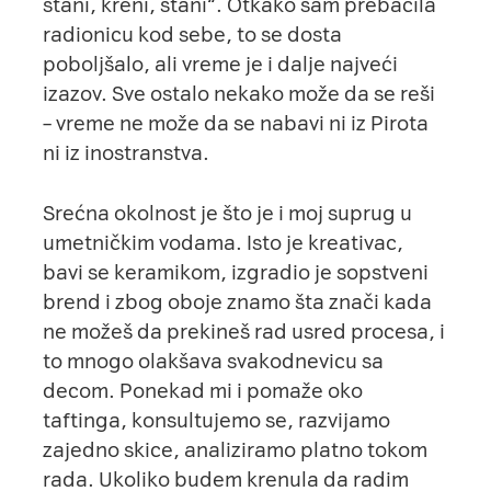
stani, kreni, stani“. Otkako sam prebacila
radionicu kod sebe, to se dosta
poboljšalo, ali vreme je i dalje najveći
izazov. Sve ostalo nekako može da se reši
– vreme ne može da se nabavi ni iz Pirota
ni iz inostranstva.
Srećna okolnost je što je i moj suprug u
umetničkim vodama. Isto je kreativac,
bavi se keramikom, izgradio je sopstveni
brend i zbog oboje znamo šta znači kada
ne možeš da prekineš rad usred procesa, i
to mnogo olakšava svakodnevicu sa
decom. Ponekad mi i pomaže oko
taftinga, konsultujemo se, razvijamo
zajedno skice, analiziramo platno tokom
rada. Ukoliko budem krenula da radim