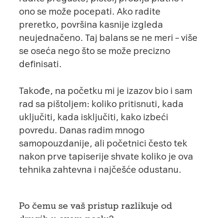
ono se može pocepati. Ako radite
preretko, površina kasnije izgleda
neujednačeno. Taj balans se ne meri – više
se oseća nego što se može precizno
definisati.
Takođe, na početku mi je izazov bio i sam
rad sa pištoljem: koliko pritisnuti, kada
uključiti, kada isključiti, kako izbeći
povredu. Danas radim mnogo
samopouzdanije, ali početnici često tek
nakon prve tapiserije shvate koliko je ova
tehnika zahtevna i najčešće odustanu.
Po čemu se vaš pristup razlikuje od