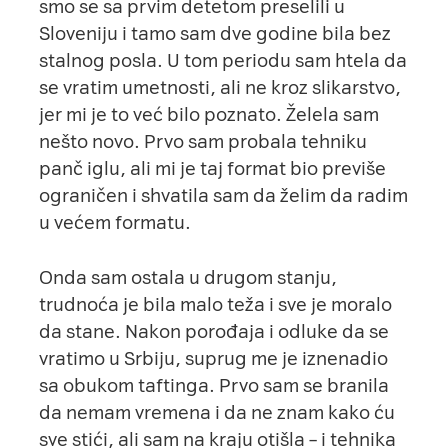
smo se sa prvim detetom preselili u
Sloveniju i tamo sam dve godine bila bez
stalnog posla. U tom periodu sam htela da
se vratim umetnosti, ali ne kroz slikarstvo,
jer mi je to već bilo poznato. Želela sam
nešto novo. Prvo sam probala tehniku
panč iglu, ali mi je taj format bio previše
ograničen i shvatila sam da želim da radim
u većem formatu.
Onda sam ostala u drugom stanju,
trudnoća je bila malo teža i sve je moralo
da stane. Nakon porođaja i odluke da se
vratimo u Srbiju, suprug me je iznenadio
sa obukom taftinga. Prvo sam se branila
da nemam vremena i da ne znam kako ću
sve stići, ali sam na kraju otišla – i tehnika