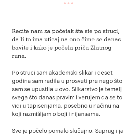
Recite nam za početak šta ste po struci,
da li to ima uticaj na ono čime se danas
bavite i kako je počela priča Zlatnog
runa.
Po struci sam akademski slikar i deset
godina sam radila u prosveti pre nego što
sam se upustila u ovo. Slikarstvo je temelj
svega što danas pravim i verujem da se to
vidi u tapiserijama, posebno u načinu na
koji razmišljam o boji i nijansama.
Sve je počelo pomalo slučajno. Suprug i ja