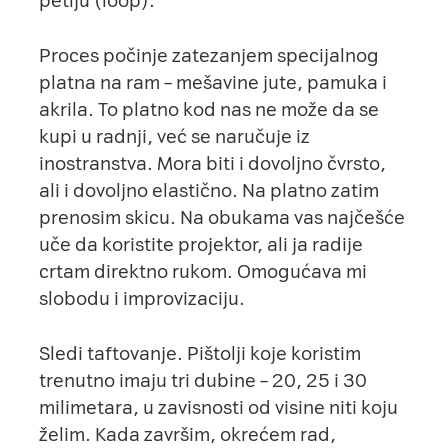
petlju (loop).
Proces počinje zatezanjem specijalnog
platna na ram – mešavine jute, pamuka i
akrila. To platno kod nas ne može da se
kupi u radnji, već se naručuje iz
inostranstva. Mora biti i dovoljno čvrsto,
ali i dovoljno elastično. Na platno zatim
prenosim skicu. Na obukama vas najčešće
uče da koristite projektor, ali ja radije
crtam direktno rukom. Omogućava mi
slobodu i improvizaciju.
Sledi taftovanje. Pištolji koje koristim
trenutno imaju tri dubine – 20, 25 i 30
milimetara, u zavisnosti od visine niti koju
želim. Kada završim, okrećem rad,