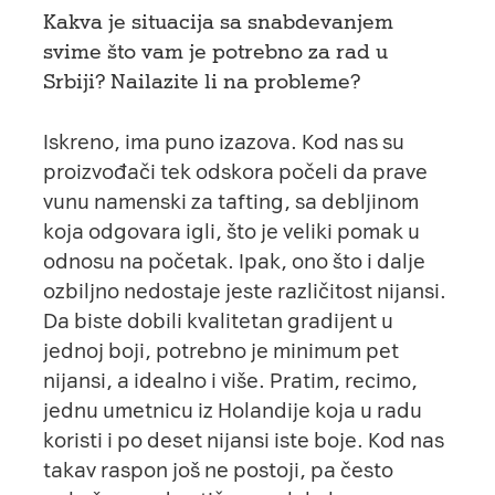
Kakva je situacija sa snabdevanjem
svime što vam je potrebno za rad u
Srbiji? Nailazite li na probleme?
Iskreno, ima puno izazova. Kod nas su
proizvođači tek odskora počeli da prave
vunu namenski za tafting, sa debljinom
koja odgovara igli, što je veliki pomak u
odnosu na početak. Ipak, ono što i dalje
ozbiljno nedostaje jeste različitost nijansi.
Da biste dobili kvalitetan gradijent u
jednoj boji, potrebno je minimum pet
nijansi, a idealno i više. Pratim, recimo,
jednu umetnicu iz Holandije koja u radu
koristi i po deset nijansi iste boje. Kod nas
takav raspon još ne postoji, pa često