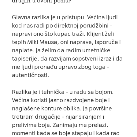
drugih u ovom poslu?
Glavna razlika je u pristupu. Većina ljudi
kod nas radi po direktnoj porudžbini –
napravi ono što kupac traži. Klijent želi
tepih Miki Mausa, oni naprave, isporuče i
naplate. Ja želim da radim umetničke
tapiserije, da razvijam sopstveni izraz i da
me ljudi pronađu upravo zbog toga –
autentičnosti.
Razlika je i tehnička – u radu sa bojom.
Većina koristi jasno razdvojene boje i
naglašene konture oblika. Ja površine
tretiram drugačije – nijansiranjem i
prelivima boja. Zanimaju me prelazi,
momenti kada se boje stapaju i kada rad