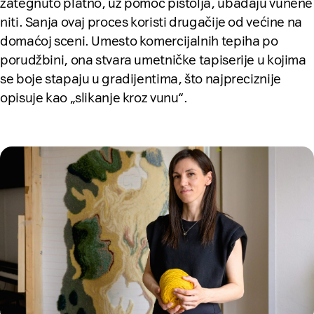
zategnuto platno, uz pomoć pištolja, ubadaju vunene
niti. Sanja ovaj proces koristi drugačije od većine na
domaćoj sceni. Umesto komercijalnih tepiha po
porudžbini, ona stvara umetničke tapiserije u kojima
se boje stapaju u gradijentima, što najpreciznije
opisuje kao „slikanje kroz vunu“.