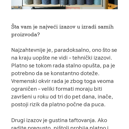
Šta vam je najveći izazov u izradi samih
proizvoda?
Najzahtevnije je, paradoksalno, ono što se
na kraju uopšte ne vidi – tehnički izazovi.
Platno se tokom rada stalno opušta, pa je
potrebno da se konstantno doteže.
Vremenski okvir rada je zbog toga veoma
ograničen – veliki formati moraju biti
završeni u roku od tri do pet dana, inače,
postoji rizik da platno počne da puca.
Drugi izazov je gustina taftovanja. Ako
radite pregusto, pištolj probija platno i