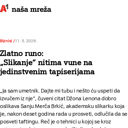
Biznisi
11. 5. 2026.
Zlatno runo:
„Slikanje“ nitima vune na
jedinstvenim tapiserijama
„Ja sam umetnik. Dajte mi tubu i nešto ću uspeti da
izvučem iz nje“, čuveni citat Džona Lenona dobro
oslikava Sanju Merča Brkić, akademsku slikarku koja
je, nakon deset godina rada u prosveti, odlučila da se
posveti taftingu. Reč je o tehnici u kojoj se kroz