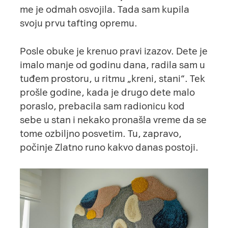
me je odmah osvojila. Tada sam kupila
svoju prvu tafting opremu.
Posle obuke je krenuo pravi izazov. Dete je
imalo manje od godinu dana, radila sam u
tuđem prostoru, u ritmu „kreni, stani“. Tek
prošle godine, kada je drugo dete malo
poraslo, prebacila sam radionicu kod
sebe u stan i nekako pronašla vreme da se
tome ozbiljno posvetim. Tu, zapravo,
počinje Zlatno runo kakvo danas postoji.