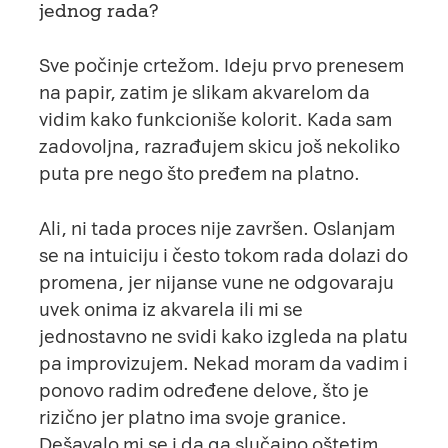
jednog rada?
Sve počinje crtežom. Ideju prvo prenesem
na papir, zatim je slikam akvarelom da
vidim kako funkcioniše kolorit. Kada sam
zadovoljna, razrađujem skicu još nekoliko
puta pre nego što pređem na platno.
Ali, ni tada proces nije završen. Oslanjam
se na intuiciju i često tokom rada dolazi do
promena, jer nijanse vune ne odgovaraju
uvek onima iz akvarela ili mi se
jednostavno ne svidi kako izgleda na platu
pa improvizujem. Nekad moram da vadim i
ponovo radim određene delove, što je
rizično jer platno ima svoje granice.
Dešavalo mi se i da ga slučajno oštetim,