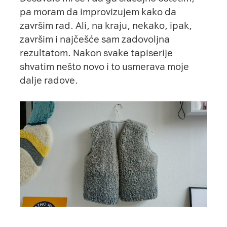
pa moram da improvizujem kako da
završim rad. Ali, na kraju, nekako, ipak,
završim i najčešće sam zadovoljna
rezultatom. Nakon svake tapiserije
shvatim nešto novo i to usmerava moje
dalje radove.