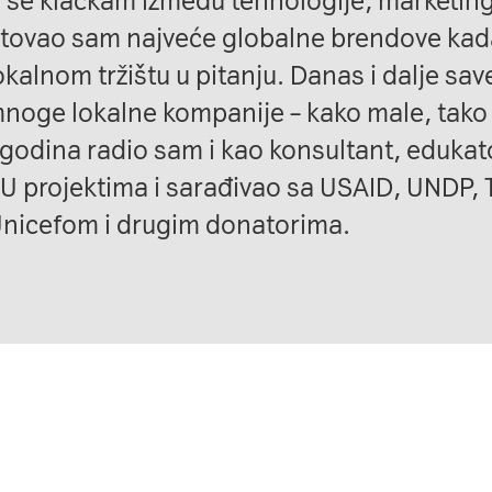
 se klackam između tehnologije, marketing
etovao sam najveće globalne brendove kad
okalnom tržištu u pitanju. Danas i dalje sa
mnoge lokalne kompanije – kako male, tako i
godina radio sam i kao konsultant, edukato
EU projektima i sarađivao sa USAID, UNDP
nicefom i drugim donatorima.