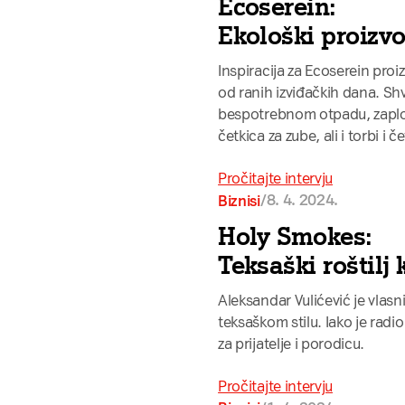
Ecoserein:
Ekološki proizv
Inspiracija za Ecoserein proiz
od ranih izviđačkih dana. S
bespotrebnom otpadu, zaplovil
četkica za zube, ali i torbi i č
Pročitajte intervju
/
8. 4. 2024.
Biznisi
Holy Smokes:
Teksaški roštilj 
Aleksandar Vulićević je vlasni
teksaškom stilu. Iako je rad
za prijatelje i porodicu.
Pročitajte intervju