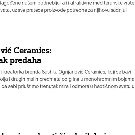
rilagođene našem podneblju, ali i atraktivne mediteranske vrste
vata, uz sve prateće proizvode potrebne za njihovu sadnju i
vić Ceramics:
tak predaha
 i kreatorka brenda Sashka Ognjanović Ceramics, koji se bavi
šolja i drugih malih predmeta od gline u monohromnim bojama 
 da sebi priuštimo trenutak mira i odmora u haotičnom svetu u