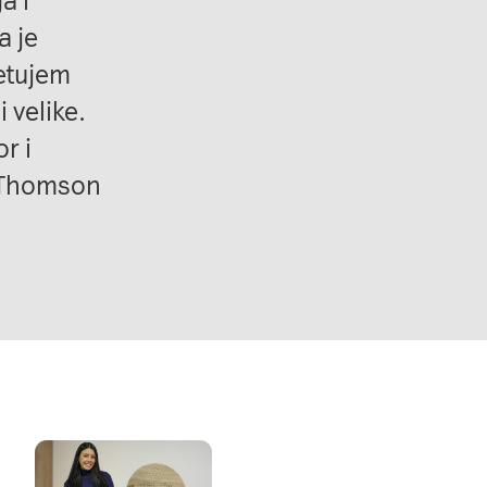
a i
a je
vetujem
 velike.
r i
, Thomson