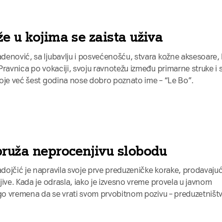
e u kojima se zaista uživa
enović, sa ljubavlju i posvećenošću, stvara kožne aksesoare,
Pravnica po vokaciji, svoju ravnotežu između primarne struke i 
oje već šest godina nose dobro poznato ime – “Le Bo”.
pruža neprocenjivu slobodu
ojčić je napravila svoje prve preduzeničke korake, prodavajuć
ive. Kada je odrasla, iako je izvesno vreme provela u javnom
ogo vremena da se vrati svom prvobitnom pozivu – preduzetništv