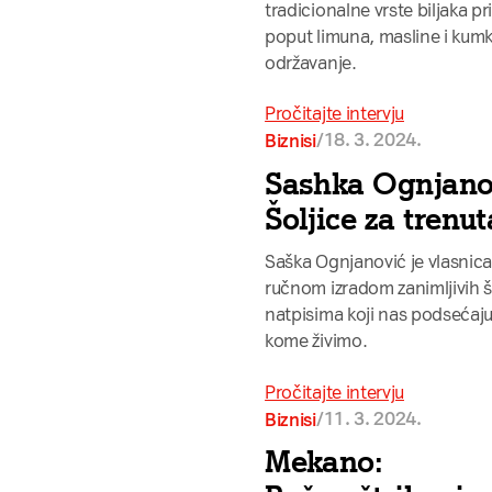
tradicionalne vrste biljaka p
poput limuna, masline i kumk
održavanje.
Pročitajte intervju
/
18. 3. 2024.
Biznisi
Sashka Ognjano
Šoljice za trenu
Saška Ognjanović je vlasnica
ručnom izradom zanimljivih 
natpisima koji nas podsećaju
kome živimo.
Pročitajte intervju
/
11. 3. 2024.
Biznisi
Mekano: