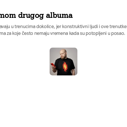
omom drugog albuma
vaju u trenucima dokolice, jer konstruktivni ljudi i ove trenutke
arima za koje često nemaju vremena kada su potopljeni u posao.
 li želite tekstove ovog autor
inboks?
e se i svaki novi tekst ovog autora stićiće vam nared
na vašu email adresu.