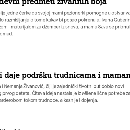
odevni predmeti živahnih boja
lje jedne ćerke da svojoj mami pezionerki pomogne u ostvariv
o razmišljanja o tome kakav bi posao pokrenula, Ivana Guberin
ežom i materijalom za džemper iz snova, a mama Sava se prionu
 komad.
ji daje podršku trudnicama i mama
i Nemanja Živanović, čiji je zajednički životni put dobio novi
rvog deteta. Čitava ideja nastala je iz Milene lične potrebe z
rderobom tokom trudnoće, a kasnije i dojenja.