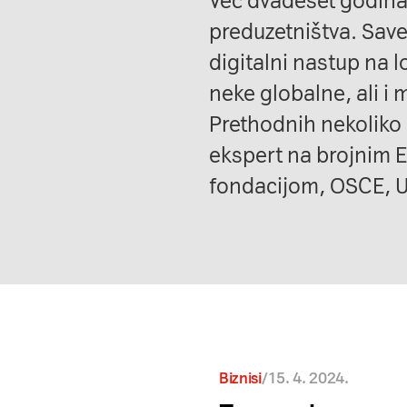
Već dvadeset godina
preduzetništva. Sav
digitalni nastup na l
neke globalne, ali i 
Prethodnih nekoliko 
ekspert na brojnim 
fondacijom, OSCE, U
/
15. 4. 2024.
Biznisi