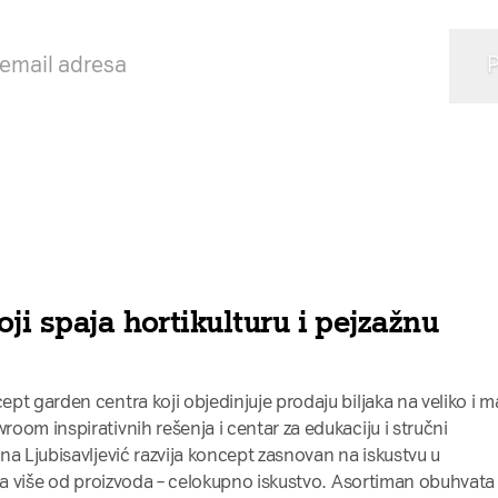
ji spaja hortikulturu i pejzažnu
pt garden centra koji objedinjuje prodaju biljaka na veliko i m
oom inspirativnih rešenja i centar za edukaciju i stručni
na Ljubisavljević razvija koncept zasnovan na iskustvu u
ima više od proizvoda – celokupno iskustvo. Asortiman obuhvata