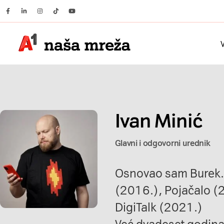
Facebook
Linkedin
Instagram
Tiktok
Youtube
V
Ivan Minić
Glavni i odgovorni urednik
Osnovao sam
Burek
(2016.),
Pojačalo
(2
DigiTalk
(2021.)