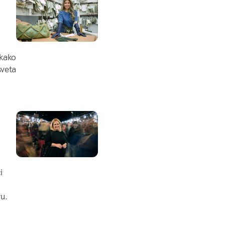
 kako
sveta
i
u.