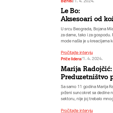
/
1. 4. 2024.
Biznisi
Le Bo:
Aksesoari od kož
U srcu Beograda, Bojana Mlad
za dame, tako i za gospodu. 
mode našla je u kreacijama k
Pročitajte intervju
/
1. 4. 2024.
Priče lidera
Marija Radojčić:
Preduzetništvo 
Sa samo 11 godina Marija Rad
prženi suncokret sa dedine nj
sektoru, nije joj trebalo mn
Pročitajte intervju