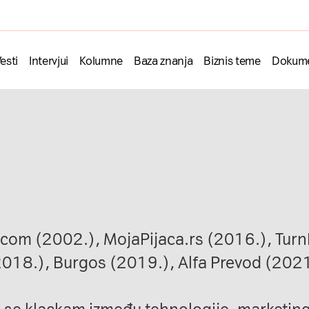
esti
Intervjui
Kolumne
Baza znanja
Biznis teme
Dokume
.com
(2002.),
MojaPijaca.rs
(2016.),
Turn
018.),
Burgos
(2019.),
Alfa Prevod
(2021