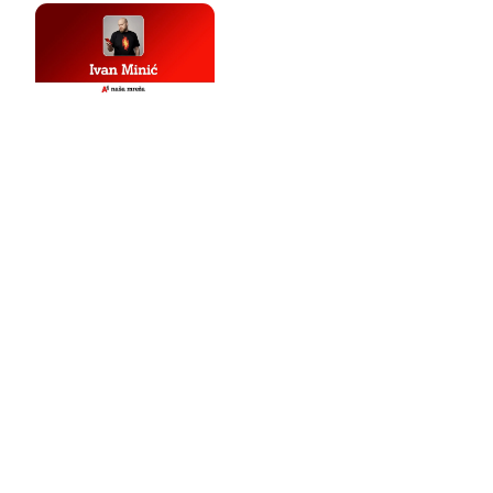
a u
nog jutra