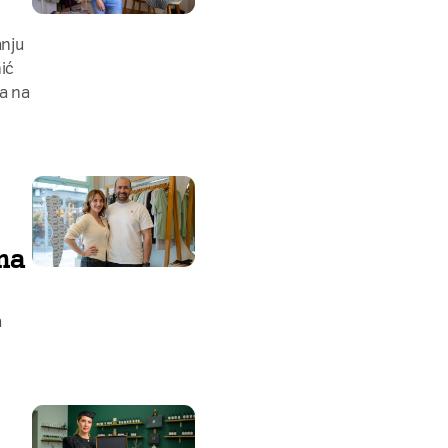
anju
ić
la na
ma
a