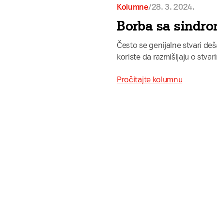
Kolumne
/
28. 3. 2024.
Borba sa sindr
Često se genijalne stvari deša
koriste da razmišljaju o stv
Pročitajte kolumnu
Da
Prijavit