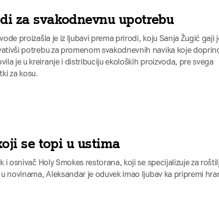
odi za svakodnevnu upotrebu
vode proizašla je iz ljubavi prema prirodi, koju Sanja Žugić gaji 
hvativši potrebu za promenom svakodnevnih navika koje doprin
a je u kreiranje i distribuciju ekoloških proizvoda, pre svega
etki za kosu.
koji se topi u ustima
k i osnivač Holy Smokes restorana, koji se specijalizuje za roštil
io u novinama, Aleksandar je oduvek imao ljubav ka pripremi hra