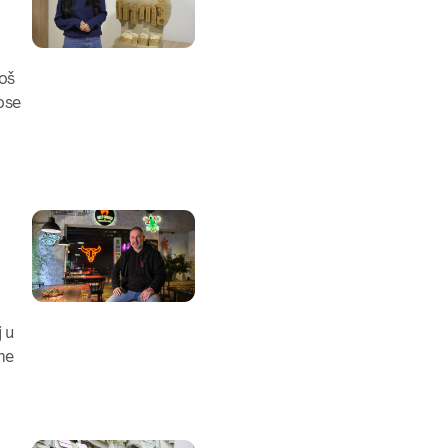
još
ose
j u
ne