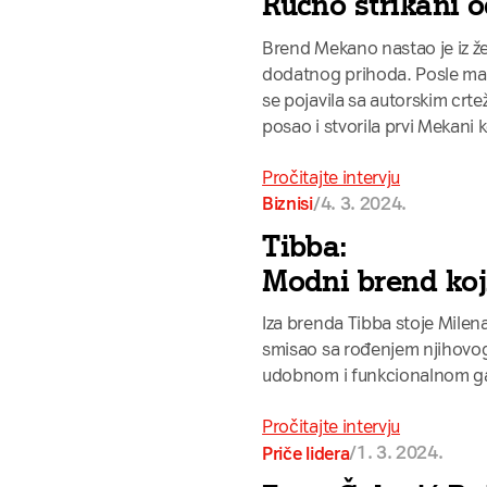
Ručno štrikani 
Brend Mekano nastao je iz že
dodatnog prihoda. Posle mal
se pojavila sa autorskim crt
posao i stvorila prvi Mekani
Pročitajte intervju
/
4. 3. 2024.
Biznisi
Tibba:
Modni brend ko
Iza brenda Tibba stoje Milena 
smisao sa rođenjem njihovog p
udobnom i funkcionalnom ga
Pročitajte intervju
/
1. 3. 2024.
Priče lidera