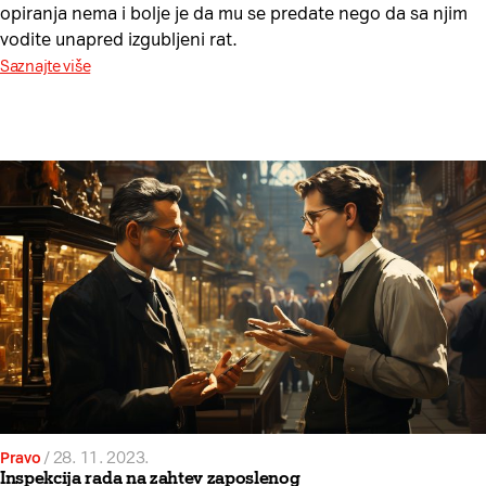
opiranja nema i bolje je da mu se predate nego da sa njim
vodite unapred izgubljeni rat.
Saznajte više
Pravo
/
28. 11. 2023.
Inspekcija rada na zahtev zaposlenog