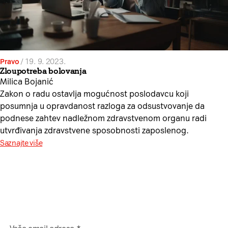
Pravo
/
19. 9. 2023.
Zloupotreba bolovanja
Milica Bojanić
Zakon o radu ostavlja mogućnost poslodavcu koji
posumnja u opravdanost razloga za odsustvovanje da
podnese zahtev nadležnom zdravstvenom organu radi
utvrđivanja zdravstvene sposobnosti zaposlenog.
Saznajte više
Da li želite da besplatno dobijate sadržaj sa NašaMreža.rs
direktno na Vaš email?