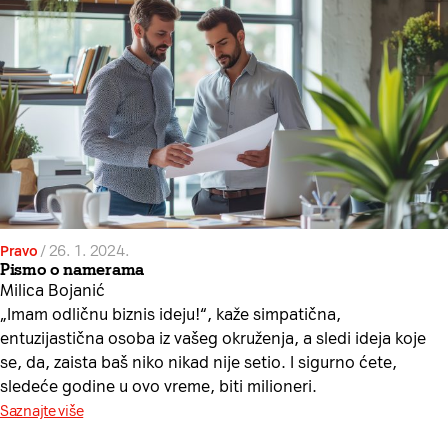
Pravo
/
26. 1. 2024.
Pismo o namerama
Milica Bojanić
„Imam odličnu biznis ideju!“, kaže simpatična,
entuzijastična osoba iz vašeg okruženja, a sledi ideja koje
se, da, zaista baš niko nikad nije setio. I sigurno ćete,
sledeće godine u ovo vreme, biti milioneri.
Saznajte više