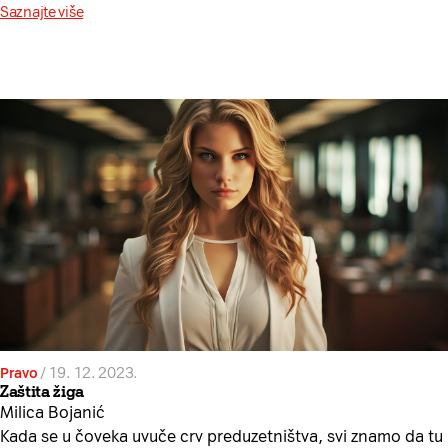
Saznajte više
Pravo
/
19. 12. 2023.
Zaštita žiga
Milica Bojanić
Kada se u čoveka uvuče crv preduzetništva, svi znamo da tu