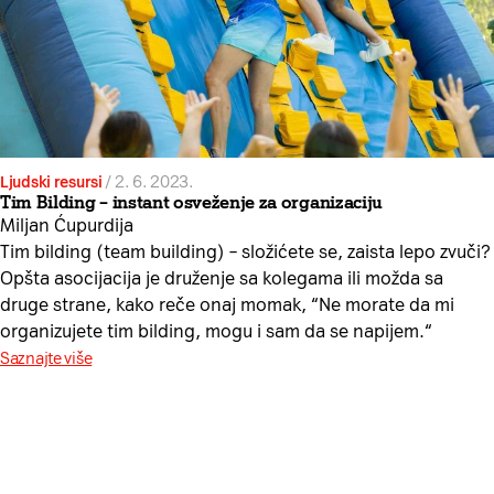
Ljudski resursi
/
2. 6. 2023.
Tim Bilding – instant osveženje za organizaciju
Miljan Ćupurdija
Tim bilding (team building) – složićete se, zaista lepo zvuči?
Opšta asocijacija je druženje sa kolegama ili možda sa
druge strane, kako reče onaj momak, “Ne morate da mi
organizujete tim bilding, mogu i sam da se napijem.“
Saznajte više