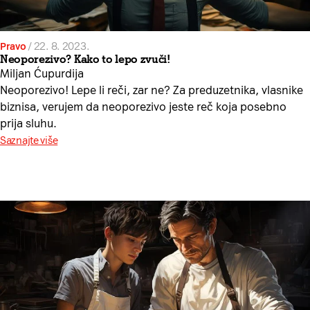
Pravo
/
22. 8. 2023.
Neoporezivo? Kako to lepo zvuči!
Miljan Ćupurdija
Neoporezivo! Lepe li reči, zar ne? Za preduzetnika, vlasnike
biznisa, verujem da neoporezivo jeste reč koja posebno
prija sluhu.
Saznajte više