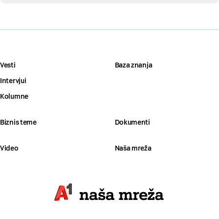
Vesti
Baza znanja
Intervjui
Kolumne
Biznis teme
Dokumenti
Video
Naša mreža