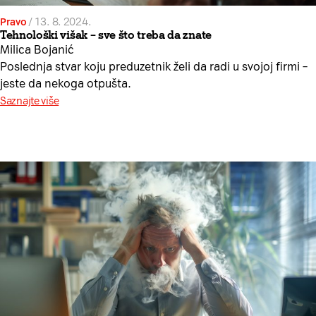
Pravo
/
13. 8. 2024.
Tehnološki višak – sve što treba da znate
Milica Bojanić
Poslednja stvar koju preduzetnik želi da radi u svojoj firmi –
jeste da nekoga otpušta.
Saznajte više