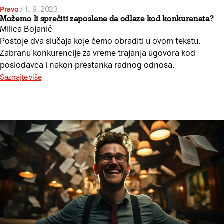
Pravo
/
1. 9. 2023.
Možemo li sprečiti zaposlene da odlaze kod konkurenata?
Milica Bojanić
Postoje dva slučaja koje ćemo obraditi u ovom tekstu.
Zabranu konkurencije za vreme trajanja ugovora kod
poslodavca i nakon prestanka radnog odnosa.
Saznajte više