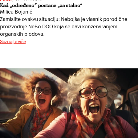
Kad „određeno“ postane „za stalno“
Milica Bojanić
Zamislite ovakvu situaciju: Nebojša je vlasnik porodične
proizvodnje NeBo DOO koja se bavi konzerviranjem
organskih plodova.
Saznajte više