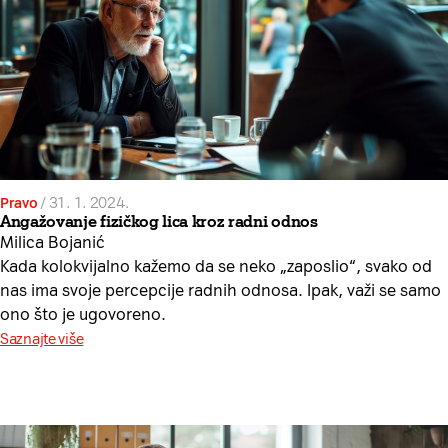
Pravo
/
31. 1. 2024.
Angažovanje fizičkog lica kroz radni odnos
Milica Bojanić
Kada kolokvijalno kažemo da se neko „zaposlio“, svako od
nas ima svoje percepcije radnih odnosa. Ipak, važi se samo
ono što je ugovoreno.
Saznajte više