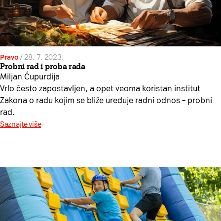
Pravo
/
28. 7. 2023.
Probni rad i proba rada
Miljan Ćupurdija
Vrlo često zapostavljen, a opet veoma koristan institut
Zakona o radu kojim se bliže uređuje radni odnos – probni
rad.
Saznajte više