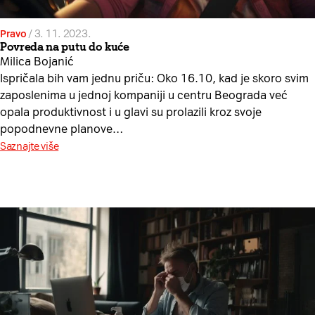
Pravo
/
3. 11. 2023.
Povreda na putu do kuće
Milica Bojanić
Ispričala bih vam jednu priču: Oko 16.10, kad je skoro svim
zaposlenima u jednoj kompaniji u centru Beograda već
opala produktivnost i u glavi su prolazili kroz svoje
popodnevne planove…
Saznajte više