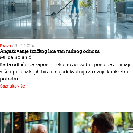
Pravo
/
9. 2. 2024.
Angažovanje fizičkog lica van radnog odnosa
Milica Bojanić
Kada odluče da zaposle neku novu osobu, poslodavci imaju
više opcija iz kojih biraju najadekvatniju za svoju konkretnu
potrebu.
Saznajte više