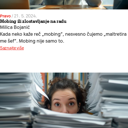
Pravo
/
21. 5. 2024.
Mobing ili zlostavljanje na radu
Milica Bojanić
Kada neko kaže reč „mobing“, nesvesno čujemo „maltretira
me šef“. Mobing nije samo to.
Saznajte više