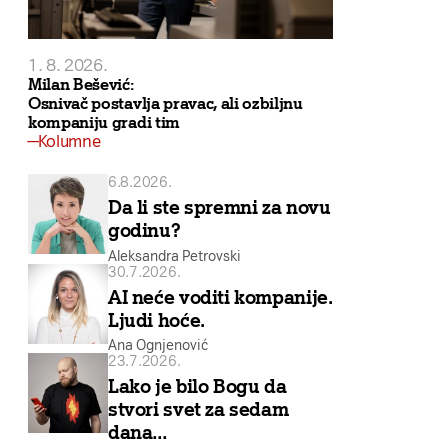
1. 8. 2026.
Milan Bešević:
Osnivač postavlja pravac, ali ozbiljnu
kompaniju gradi tim
Kolumne
6.8.2026.
Da li ste spremni za novu
godinu?
Aleksandra Petrovski
30.7.2026.
AI neće voditi kompanije.
Ljudi hoće.
Ana Ognjenović
23.7.2026.
Lako je bilo Bogu da
stvori svet za sedam
dana…