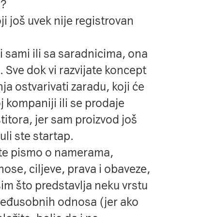
u?
i još uvek nije registrovan
i sami ili sa saradnicima, ona
. Sve dok vi razvijate koncept
ja ostvarivati zaradu, koji će
 kompaniji ili se prodaje
stitora, jer sam proizvod još
li ste startap.
ate
pismo o namerama
,
ose, ciljeve, prava i obaveze,
im što predstavlja neku vrstu
međusobnih odnosa (jer ako