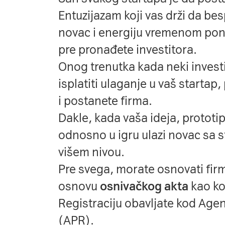
Entuzijazam koji vas drži da be
novac i energiju vremenom pone
pre pronađete investitora.
Onog trenutka kada neki invest
isplatiti ulaganje u vaš startap,
i postanete firma.
Dakle, kada vaša ideja, prototip
odnosno u igru ulazi novac sa s
višem nivou.
Pre svega, morate osnovati fir
osnovu
osnivačkog akta
kao ko
Registraciju obavljate kod Agen
(APR).