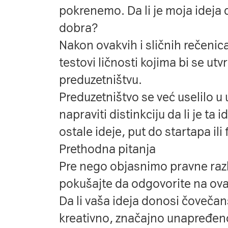
pokrenemo. Da li je moja ideja d
dobra?
Nakon ovakvih i sličnih rečenic
testovi ličnosti kojima bi se utv
preduzetništvu.
Preduzetništvo se već uselilo u
napraviti distinkciju da li je ta 
ostale ideje, put do startapa ili
Prethodna pitanja
Pre nego objasnimo pravne razli
pokušajte da odgovorite na ova
Da li vaša ideja donosi čovečan
kreativno, značajno unapređeno,