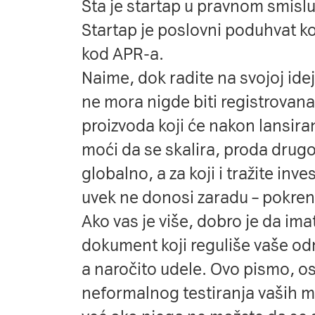
Šta je startap u pravnom smisl
Startap je poslovni poduhvat koj
kod APR-a.
Naime, dok radite na svojoj idej
ne mora nigde biti registrovana
proizvoda koji će nakon lansiran
moći da se skalira, proda drugoj
globalno, a za koji i tražite inve
uvek ne donosi zaradu – pokrenu
Ako vas je više, dobro je da im
dokument koji reguliše vaše odn
a naročito udele. Ovo pismo, os
neformalnog testiranja vaših 