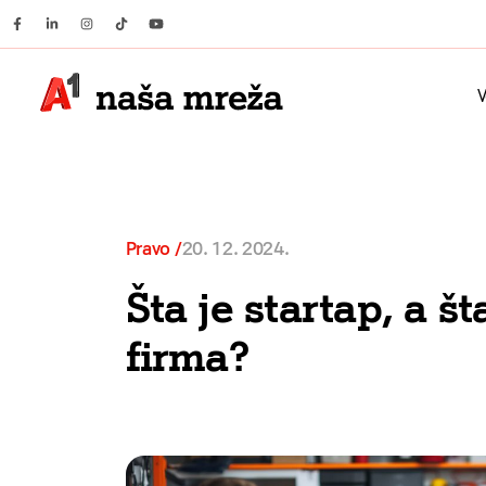
Facebook
Linkedin
Instagram
Tiktok
Youtube
V
Pravo
20. 12. 2024.
Šta je startap, a 
firma?