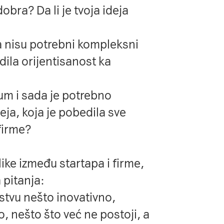
obra? Da li je tvoja ideja
a nisu potrebni kompleksni
rdila orijentisanost ka
 um i sada je potrebno
ideja, koja je pobedila sve
 firme?
ke između startapa i firme,
 pitanja:
stvu nešto inovativno,
 nešto što već ne postoji, a