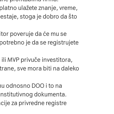
splatno ulažete znanje, vreme,
staje, stoga je dobro da što
itor poveruje da će mu se
 potrebno je da se registrujete
 ili MVP privuče investitora,
trane, sve mora biti na daleko
mu odnosno DOO i to na
nstitutivnog dokumenta.
cije za privredne registre