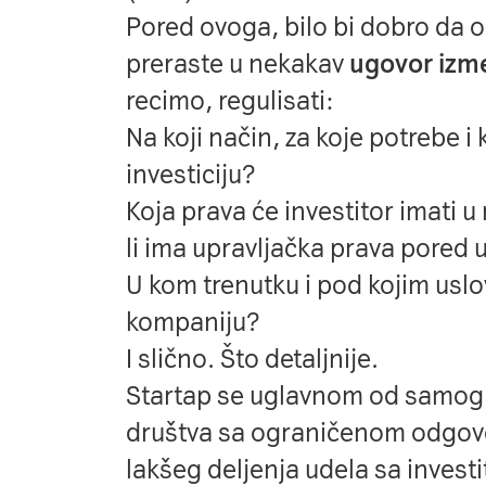
Pored ovoga, bilo bi dobro da
preraste u nekakav
ugovor izm
recimo, regulisati:
Na koji način, za koje potrebe i
investiciju?
Koja prava će investitor imati 
li ima upravljačka prava pored 
U kom trenutku i pod kojim usl
kompaniju?
I slično. Što detaljnije.
Startap se uglavnom od samog 
društva sa ograničenom odgovo
lakšeg deljenja udela sa invest