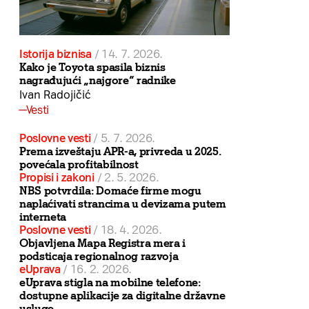
Istorija biznisa
/
14. 7. 2026.
Kako je Toyota spasila biznis
nagrađujući „najgore“ radnike
Ivan Radojičić
Vesti
Poslovne vesti
/
5. 7. 2026.
Prema izveštaju APR-a, privreda u 2025.
povećala profitabilnost
Propisi i zakoni
/
2. 5. 2026.
NBS potvrdila: Domaće firme mogu
naplaćivati strancima u devizama putem
interneta
Poslovne vesti
/
18. 4. 2026.
Objavljena Mapa Registra mera i
podsticaja regionalnog razvoja
eUprava
/
16. 2. 2026.
eUprava stigla na mobilne telefone:
dostupne aplikacije za digitalne državne
usluge