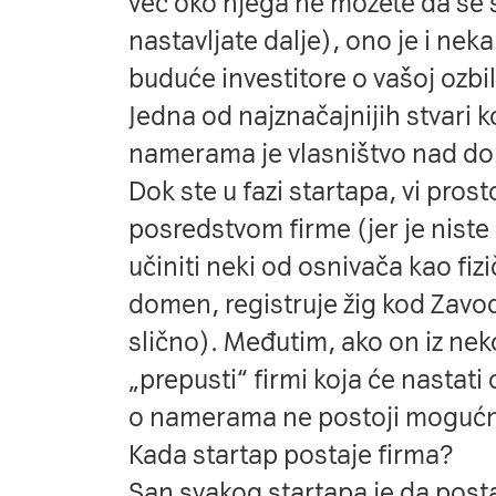
već oko njega ne možete da se sl
nastavljate dalje), ono je i nek
buduće investitore o vašoj ozbil
Jedna od najznačajnijih stvari k
namerama je vlasništvo nad dom
Dok ste u fazi startapa, vi prost
posredstvom firme (jer je niste
učiniti neki od osnivača kao fizi
domen, registruje žig kod Zavod
slično). Međutim, ako on iz nek
„prepusti“ firmi koja će nastat
o namerama ne postoji mogućno
Kada startap postaje firma?
San svakog startapa je da posta