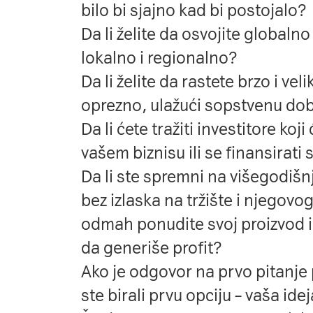
bilo bi sjajno kad bi postojalo?
Da li želite da osvojite globalno 
lokalno i regionalno?
Da li želite da rastete brzo i vel
oprezno, ulažući sopstvenu dob
Da li ćete tražiti investitore koji
vašem biznisu ili se finansirati 
Da li ste spremni na višegodišn
bez izlaska na tržište i njegovog
odmah ponudite svoj proizvod i
da generiše profit?
Ako je odgovor na prvo pitanje 
ste birali prvu opciju – vaša ide