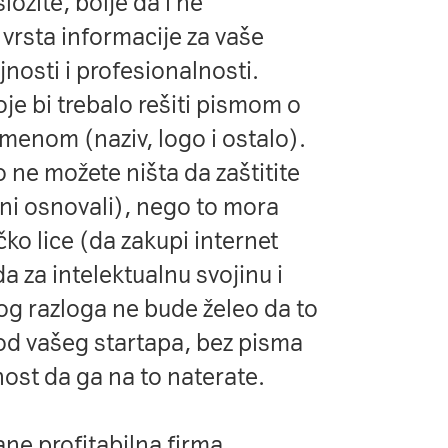
ožite, bolje da i ne
a vrsta informacije za vaše
jnosti i profesionalnosti.
oje bi trebalo rešiti pismom o
enom (naziv, logo i ostalo).
o ne možete ništa da zaštitite
 ni osnovali), nego to mora
čko lice (da zakupi internet
a za intelektualnu svojinu i
og razloga ne bude želeo da to
i od vašeg startapa, bez pisma
st da ga na to naterate.
ne profitabilna firma.