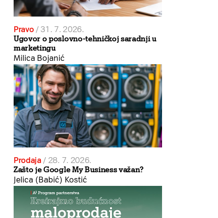
Pravo
/
31. 7. 2026.
Ugovor o poslovno-tehničkoj saradnji u
marketingu
Milica Bojanić
Prodaja
/
28. 7. 2026.
Zašto je Google My Business važan?
Jelica (Babić) Kostić