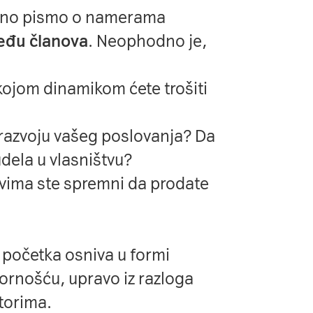
 ono pismo o namerama
eđu članova
. Neophodno je,
 kojom dinamikom ćete trošiti
u razvoju vašeg poslovanja? Da
udela u vlasništvu?
ovima ste spremni da prodate
početka osniva u formi
rnošću, upravo iz razloga
itorima.