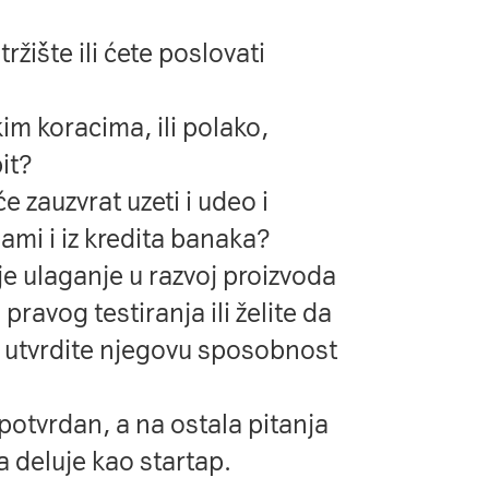
tržište ili ćete poslovati
ikim koracima, ili polako,
it?
 će zauzvrat uzeti i udeo i
sami i iz kredita banaka?
je ulaganje u razvoj proizvoda
 pravog testiranja ili želite da
 utvrdite njegovu sposobnost
potvrdan, a na ostala pitanja
ja deluje kao startap.