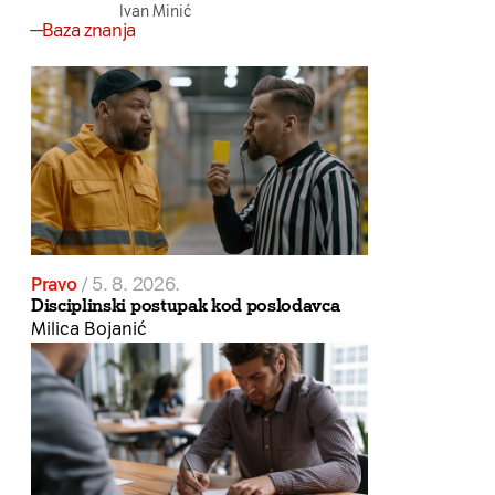
Ivan Minić
Baza znanja
Pravo
/
5. 8. 2026.
Disciplinski postupak kod poslodavca
Milica Bojanić