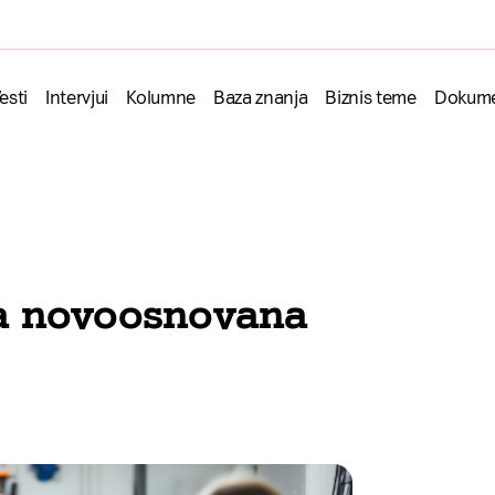
esti
Intervjui
Kolumne
Baza znanja
Biznis teme
Dokume
šta novoosnovana