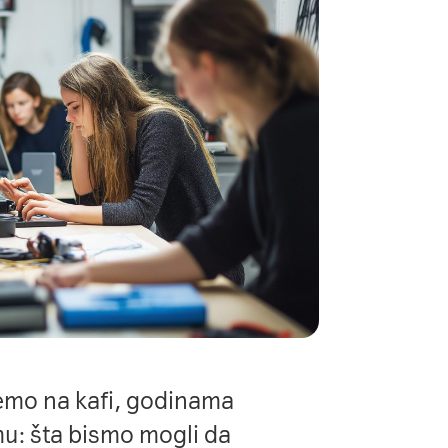
đemo na kafi, godinama
u: šta bismo mogli da