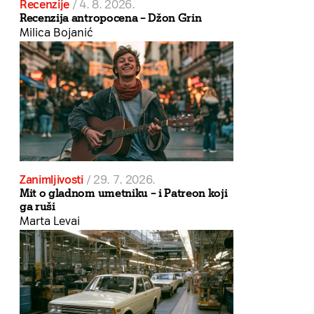
Recenzije
/
4. 8. 2026.
Recenzija antropocena – Džon Grin
Milica Bojanić
Zanimljivosti
/
29. 7. 2026.
Mit o gladnom umetniku – i Patreon koji
ga ruši
Marta Levai