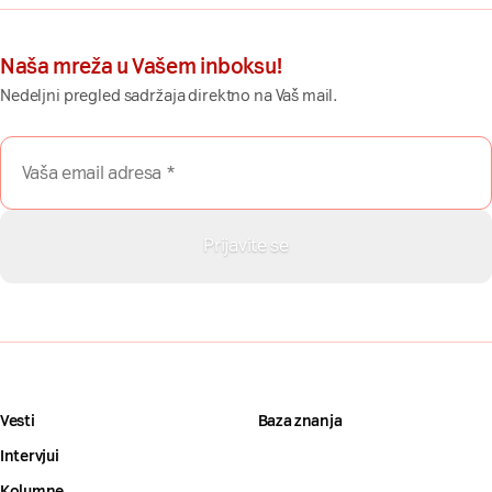
Naša mreža u Vašem inboksu!
Nedeljni pregled sadržaja direktno na Vaš mail.
Vesti
Baza znanja
Intervjui
Kolumne