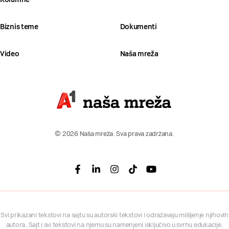
Biznis teme
Dokumenti
Video
Naša mreža
© 2026 Naša mreža. Sva prava zadržana.
Facebook
Linkedin
Instagram
Tiktok
Youtube
Svi prikazani tekstovi na sajtu su autorski tekstovi i odražavaju mišljenje njihovih
autora. Sajt i svi tekstovi na njemu su namenjeni isključivo u svrhu edukacije.