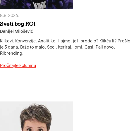
8.8.2024.
Sveti bog ROI
Danijel Milošević
Klikovi. Konverzije. Analitike. Hajmo, je l’ prodalo? Klikću li? Prošlo
je 5 dana. Brže to malo. Seci, iteriraj, lomi. Gasi. Pali novo.
Ribrending.
Pročitajte kolumnu