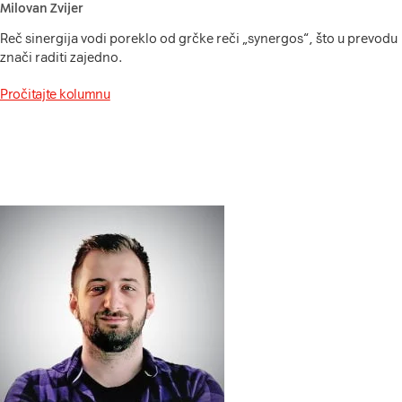
Milovan Zvijer
Reč sinergija vodi poreklo od grčke reči „synergos“, što u prevodu
znači raditi zajedno.
Pročitajte kolumnu