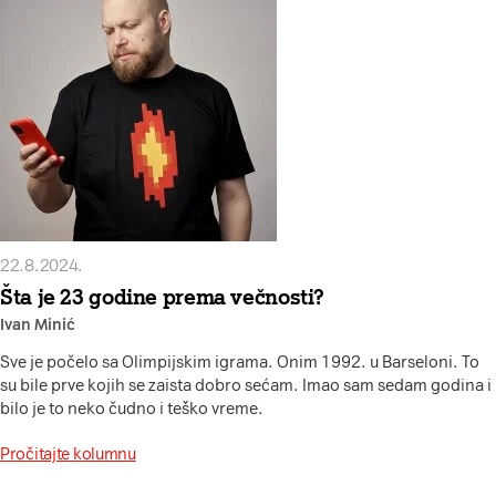
22.8.2024.
Šta je 23 godine prema večnosti?
Ivan Minić
Sve je počelo sa Olimpijskim igrama. Onim 1992. u Barseloni. To
su bile prve kojih se zaista dobro sećam. Imao sam sedam godina i
bilo je to neko čudno i teško vreme.
Pročitajte kolumnu