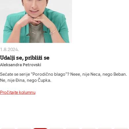
1.8.2024.
Udalji se, približi se
Aleksandra Petrovski
Sećate se serije “Porodično blago”? Neee, nije Neca, nego Beban.
Ne, nije Đina, nego Čupka.
Pročitajte kolumnu