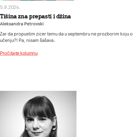
5.9.2024.
Tišina zna prepasti i džina
Aleksandra Petrovski
Zar da propustim zicer temu da u septembru ne prozborim koju o
učenju?! Pa, nisam šašava.
Pročitajte kolumnu