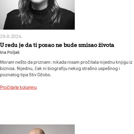
29.8.2024.
U redu je da ti posao ne bude smisao života
Ina Poljak
Moram nešto da priznam: nikada nisam pročitala nijednu knjigu iz
biznisa. Nijednu, čak ni biografiju nekog strašno uspešnog i
poznatog tipa Stiv Džobs.
Pročitajte kolumnu