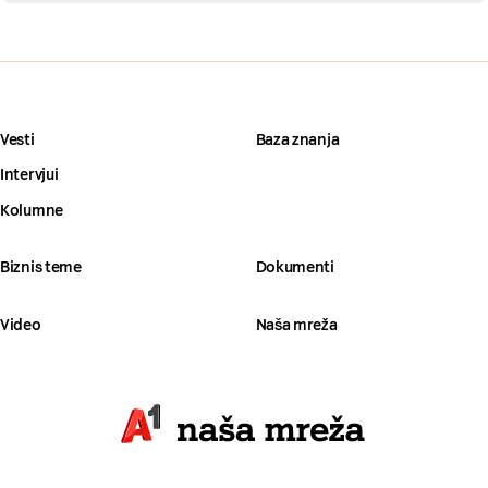
Vesti
Baza znanja
Intervjui
Kolumne
Biznis teme
Dokumenti
Video
Naša mreža