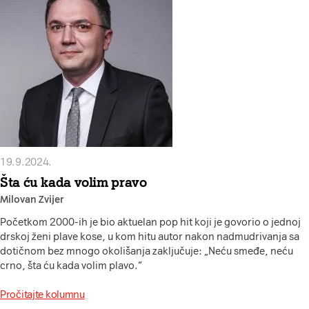
19.9.2024.
Šta ću kada volim pravo
Milovan Zvijer
Početkom 2000-ih je bio aktuelan pop hit koji je govorio o jednoj
drskoj ženi plave kose, u kom hitu autor nakon nadmudrivanja sa
dotičnom bez mnogo okolišanja zaključuje: „Neću smeđe, neću
crno, šta ću kada volim plavo.“
Pročitajte kolumnu