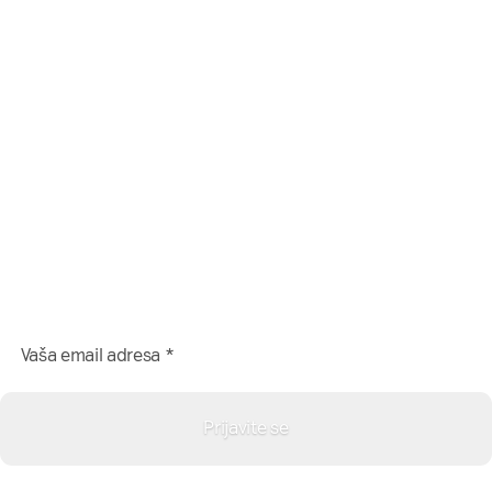
Da li želite da besplatno
dobijate sadržaj sa
NašaMreža.rs direktno na Vaš
email?