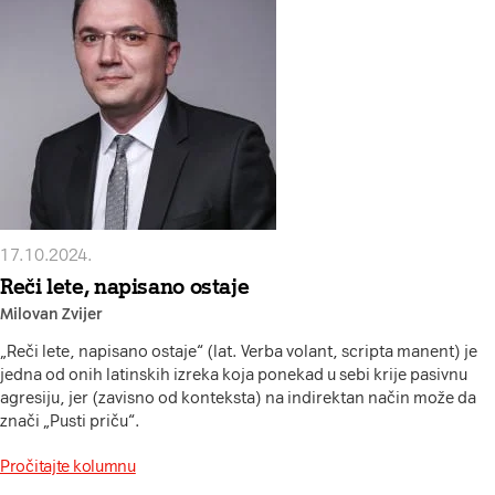
17.10.2024.
Reči lete, napisano ostaje
Milovan Zvijer
„Reči lete, napisano ostaje“ (lat. Verba volant, scripta manent) je
jedna od onih latinskih izreka koja ponekad u sebi krije pasivnu
agresiju, jer (zavisno od konteksta) na indirektan način može da
znači „Pusti priču“.
Pročitajte kolumnu