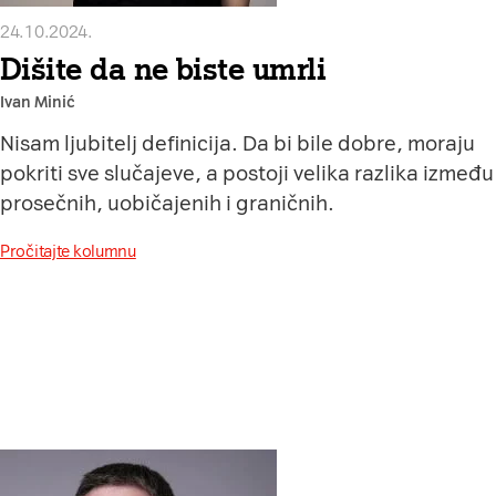
24.10.2024.
Dišite da ne biste umrli
Ivan Minić
Nisam ljubitelj definicija. Da bi bile dobre, moraju
pokriti sve slučajeve, a postoji velika razlika između
prosečnih, uobičajenih i graničnih.
Pročitajte kolumnu