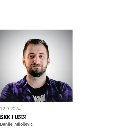
12.9.2024.
ŠKK i UNN
Danijel Milošević