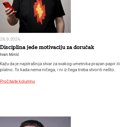
26.9.2024.
Disciplina jede motivaciju za doručak
Ivan Minić
Kažu da je najstrašnija stvar za svakog umetnika prazan papir ili
platno. To kada nema ničega, i ni iz čega treba stvoriti nešto.
Pročitajte kolumnu