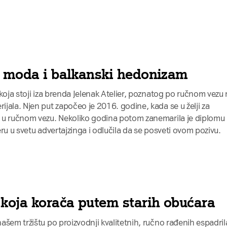
a moda i balkanski hedonizam
koja stoji iza brenda Jelenak Atelier, poznatog po ručnom vezu
jala. Njen put započeo je 2016. godine, kada se u želji za
 u ručnom vezu. Nekoliko godina potom zanemarila je diplomu
jeru u svetu advertajzinga i odlučila da se posveti ovom pozivu.
 koja korača putem starih obućara
ašem tržištu po proizvodnji kvalitetnih, ručno rađenih espadril