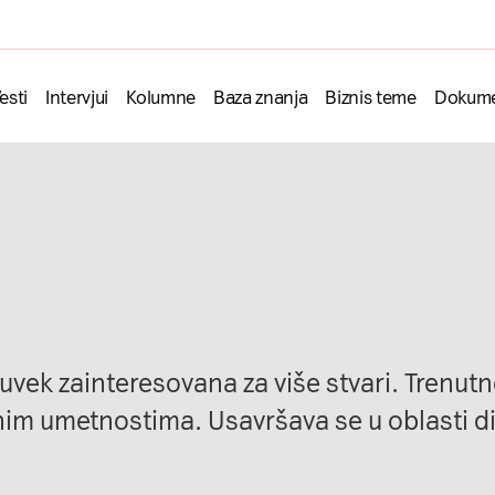
esti
Intervjui
Kolumne
Baza znanja
Biznis teme
Dokume
uvek zainteresovana za više stvari. Trenutn
lnim umetnostima. Usavršava se u oblasti d