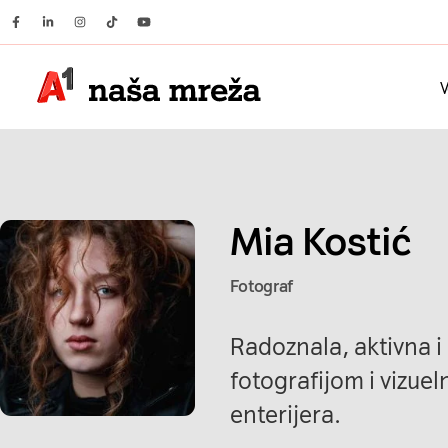
Facebook
Linkedin
Instagram
Tiktok
Youtube
V
Mia Kostić
Fotograf
Radoznala, aktivna i 
fotografijom i vizue
enterijera.