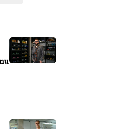
inu
i