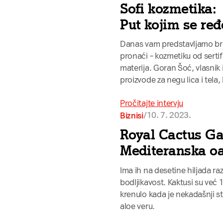
Sofi kozmetika:
Put kojim se ređ
Danas vam predstavljamo bren
pronaći – kozmetiku od sertif
materija. Goran Šoć, vlasnik 
proizvode za negu lica i tela,
Pročitajte intervju
/
10. 7. 2023.
Biznisi
Royal Cactus Ga
Mediteranska oa
Ima ih na desetine hiljada razl
bodljikavost. Kaktusi su već
krenulo kada je nekadašnji 
aloe veru.