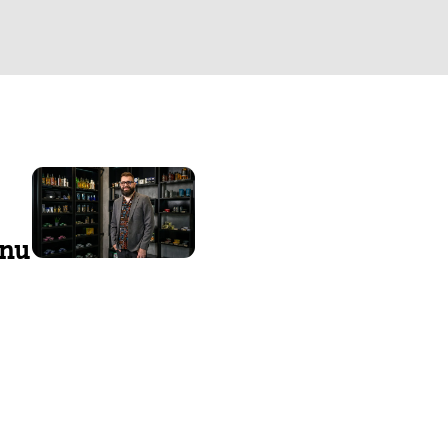
inu
i