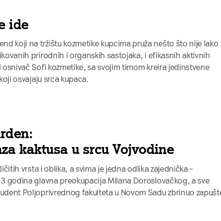
e ide
d koji na tržištu kozmetike kupcima pruža nešto što nije lako
ikovanih prirodnih i organskih sastojaka, i efikasnih aktivnih
i osnivač Sofi kozmetike, sa svojim timom kreira jedinstvene
 koji osvajaju srca kupaca.
rden:
za kaktusa u srcu Vojvodine
ičitih vrsta i oblika, a svima je jedna odlika zajednička –
 13 godina glavna preokupacija Milana Doroslovačkog, a sve
student Poljoprivrednog fakulteta u Novom Sadu zbrinuo zapuš