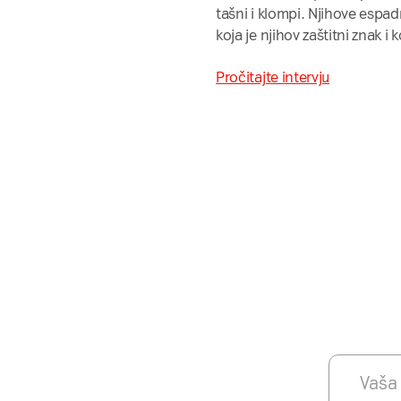
tašni i klompi. Njihove espad
koja je njihov zaštitni znak 
Pročitajte intervju
Da
Prijavit