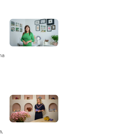
 na
a,