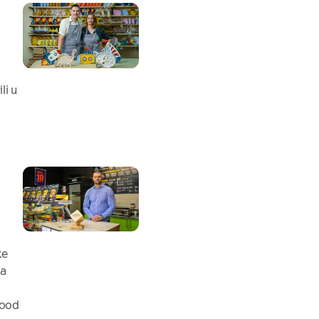
li u
ke
ma
food