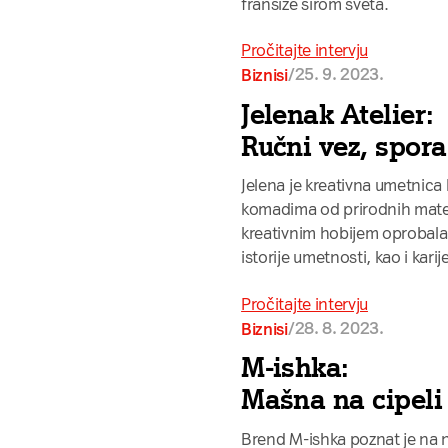
franšize širom sveta.
Pročitajte intervju
/
25. 9. 2023.
Biznisi
Jelenak Atelier:
Ručni vez, spor
Jelena je kreativna umetnica 
komadima od prirodnih materi
kreativnim hobijem oprobala
istorije umetnosti, kao i kari
Pročitajte intervju
/
28. 8. 2023.
Biznisi
M-ishka:
Mašna na cipeli
Brend M-ishka poznat je na n