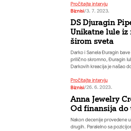
Pročitajte intervju
/
3. 7. 2023.
Biznisi
DS Djuragin Pip
Unikatne lule iz
širom sveta
Darko i Sanela Đuragin bave 
prilično skromno, Đuragin lu
Darkovih kreacija je našao do
Pročitajte intervju
/
26. 6. 2023.
Biznisi
Anna Jewelry Cr
Od finansija do
Nakon decenije provedene u ek
drugih. Paralelno sa pozicijo