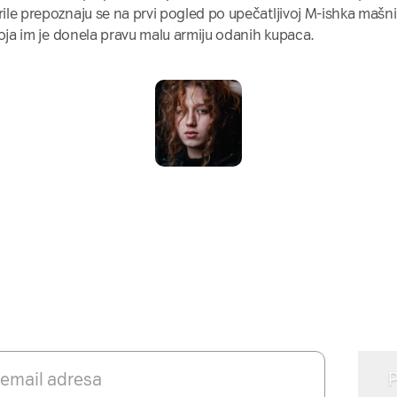
rile prepoznaju se na prvi pogled po upečatljivoj M-ishka mašni
i koja im je donela pravu malu armiju odanih kupaca.
 li želite tekstove ovog autor
inboks?
e se i svaki novi tekst ovog autora stićiće vam nared
na vašu email adresu.