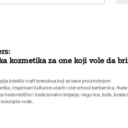
rs:
a kozmetika za one koji vole da br
lja kolektiv craft brendova koji se bave proizvodnjom
tike, inspirisani kulturom starih i old-school berbernica. Nude
 hedonističko i tradicionalno brijanje, negu lica, kože, brade 
i kolonjske vode.