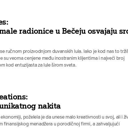
es:
 male radionice u Bečeju osvajaju sr
se ručnom proizvodnjom duvanskih lula. Iako je kod nas to trži
le su veoma cenjene među inostranim klijentima i najveći broj
m kod entuzijasta za lule širom sveta.
eations:
 unikatnog nakita
onomiji, poželela je da unese malo kreativnosti u svoj, ali i ži
m finansijskog menadžera u porodičnoj firmi, a zahvaljujući