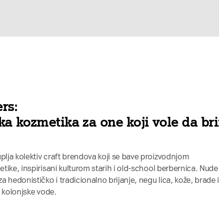
rs:
a kozmetika za one koji vole da br
lja kolektiv craft brendova koji se bave proizvodnjom
tike, inspirisani kulturom starih i old-school berbernica. Nude
 hedonističko i tradicionalno brijanje, negu lica, kože, brade 
i kolonjske vode.