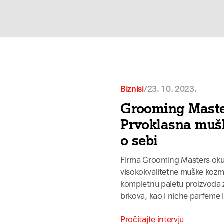
/
23. 10. 2023.
Biznisi
Grooming Maste
Prvoklasna mušk
o sebi
Firma Grooming Masters okup
visokokvalitetne muške kozme
kompletnu paletu proizvoda za
brkova, kao i niche parfeme 
Pročitajte intervju