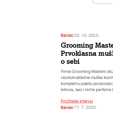
/
23. 10. 2023.
Biznisi
Grooming Maste
Prvoklasna mušk
o sebi
Firma Grooming Masters okup
visokokvalitetne muške kozme
kompletnu paletu proizvoda za
brkova, kao i niche parfeme 
Pročitajte intervju
/
17. 7. 2023.
Biznisi