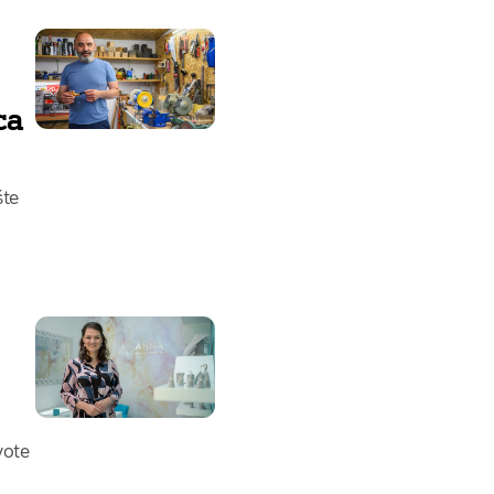
ca
šte
vote