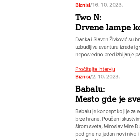
/
16. 10. 2023.
Biznisi
Two N:
Drvene lampe ko
Danka i Slaven Živković su bra
uzbudljivu avanturu izrade i
neposredno pred izbijanje p
Pročitajte intervju
/
2. 10. 2023.
Biznisi
Babalu:
Mesto gde je sv
Babalu je koncept koji je za 
brze hrane. Poučen iskustvima
širom sveta, Miroslav Mire Đ
podigne na jedan novi nivo i