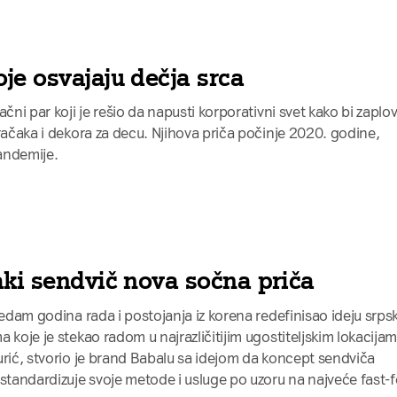
je osvajaju dečja srca
čni par koji je rešio da napusti korporativni svet kako bi zaplovi
gračaka i dekora za decu. Njihova priča počinje 2020. godine,
andemije.
aki sendvič nova sočna priča
sedam godina rada i postojanja iz korena redefinisao ideju srps
 koje je stekao radom u najrazličitijim ugostiteljskim lokacija
urić, stvorio je brand Babalu sa idejom da koncept sendviča
 standardizuje svoje metode i usluge po uzoru na najveće fast-