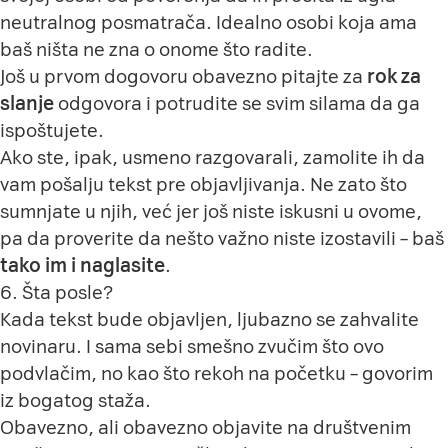
neutralnog posmatrača. Idealno osobi koja ama
baš ništa ne zna o onome što radite.
Još u prvom dogovoru obavezno pitajte za
rok za
slanje
odgovora i potrudite se svim silama da ga
ispoštujete.
Ako ste, ipak, usmeno razgovarali, zamolite ih da
vam pošalju tekst pre objavljivanja. Ne zato što
sumnjate u njih, već jer još niste iskusni u ovome,
pa da proverite da nešto važno niste izostavili – baš
tako im i naglasite
.
6. Šta posle?
Kada tekst bude objavljen, ljubazno se zahvalite
novinaru. I sama sebi smešno zvučim što ovo
podvlačim, no kao što rekoh na početku – govorim
iz bogatog staža.
Obavezno, ali obavezno objavite na društvenim