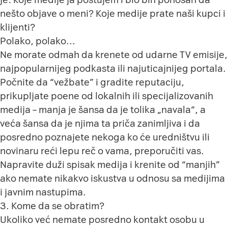
nešto objave o meni? Koje medije prate naši kupci i
klijenti?
Polako, polako…
Ne morate odmah da krenete od udarne TV emisije,
najpopularnijeg podkasta ili najuticajnijeg portala.
Počnite da “vežbate” i gradite reputaciju,
prikupljate poene od lokalnih ili specijalizovanih
medija – manja je šansa da je tolika „navala“, a
veća šansa da je njima ta priča zanimljiva i da
posredno poznajete nekoga ko će uredništvu ili
novinaru reći lepu reč o vama, preporučiti vas.
Napravite duži spisak medija i krenite od “manjih”
ako nemate nikakvo iskustva u odnosu sa medijima
i javnim nastupima.
3. Kome da se obratim?
Ukoliko već nemate posredno kontakt osobu u