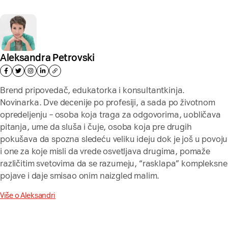
Aleksandra Petrovski
Brend pripovedač, edukatorka i konsultantkinja.
Novinarka. Dve decenije po profesiji, a sada po životnom
opredeljenju – osoba koja traga za odgovorima, uobličava
pitanja, ume da sluša i čuje, osoba koja pre drugih
pokušava da spozna sledeću veliku ideju dok je još u povoju
i one za koje misli da vrede osvetljava drugima, pomaže
različitim svetovima da se razumeju, “rasklapa” kompleksne
pojave i daje smisao onim naizgled malim.
Više o Aleksandri