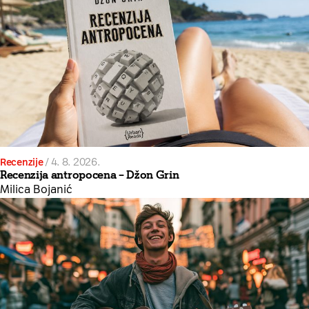
Recenzije
/
4. 8. 2026.
Recenzija antropocena – Džon Grin
Milica Bojanić