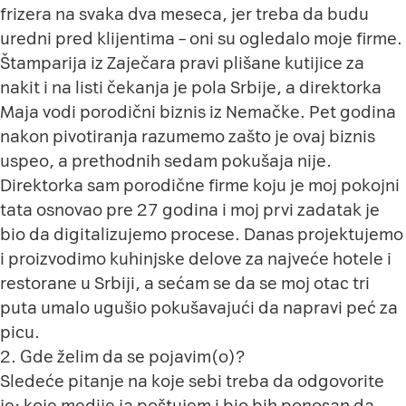
frizera na svaka dva meseca, jer treba da budu
uredni pred klijentima – oni su ogledalo moje firme.
Štamparija iz Zaječara pravi plišane kutijice za
nakit i na listi čekanja je pola Srbije, a direktorka
Maja vodi porodični biznis iz Nemačke. Pet godina
nakon pivotiranja razumemo zašto je ovaj biznis
uspeo, a prethodnih sedam pokušaja nije.
Direktorka sam porodične firme koju je moj pokojni
tata osnovao pre 27 godina i moj prvi zadatak je
bio da digitalizujemo procese. Danas projektujemo
i proizvodimo kuhinjske delove za najveće hotele i
restorane u Srbiji, a sećam se da se moj otac tri
puta umalo ugušio pokušavajući da napravi peć za
picu.
2. Gde želim da se pojavim(o)?
Sledeće pitanje na koje sebi treba da odgovorite
je: koje medije ja poštujem i bio bih ponosan da