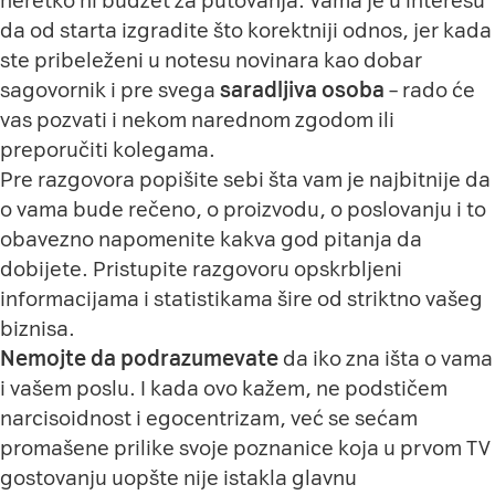
neretko ni budžet za putovanja. Vama je u interesu
da od starta izgradite što korektniji odnos, jer kada
ste pribeleženi u notesu novinara kao dobar
sagovornik i pre svega
saradljiva osoba
– rado će
vas pozvati i nekom narednom zgodom ili
preporučiti kolegama.
Pre razgovora popišite sebi šta vam je najbitnije da
o vama bude rečeno, o proizvodu, o poslovanju i to
obavezno napomenite kakva god pitanja da
dobijete. Pristupite razgovoru opskrbljeni
informacijama i statistikama šire od striktno vašeg
biznisa.
Nemojte da podrazumevate
da iko zna išta o vama
i vašem poslu. I kada ovo kažem, ne podstičem
narcisoidnost i egocentrizam, već se sećam
promašene prilike svoje poznanice koja u prvom TV
gostovanju uopšte nije istakla glavnu