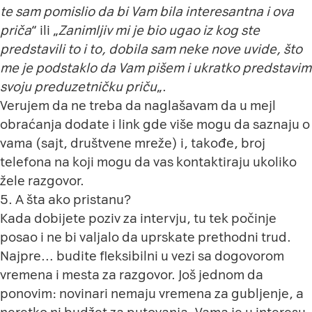
te sam pomislio da bi Vam bila interesantna i ova
priča
“ ili „
Zanimljiv mi je bio ugao iz kog ste
predstavili to i to, dobila sam neke nove uvide, što
me je podstaklo da Vam pišem i ukratko predstavim
svoju preduzetničku priču
„.
Verujem da ne treba da naglašavam da u mejl
obraćanja dodate i link gde više mogu da saznaju o
vama (sajt, društvene mreže) i, takođe, broj
telefona na koji mogu da vas kontaktiraju ukoliko
žele razgovor.
5. A šta ako pristanu?
Kada dobijete poziv za intervju, tu tek počinje
posao i ne bi valjalo da uprskate prethodni trud.
Najpre… budite fleksibilni u vezi sa dogovorom
vremena i mesta za razgovor. Još jednom da
ponovim: novinari nemaju vremena za gubljenje, a