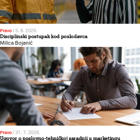
Pravo
/
5. 8. 2026.
Disciplinski postupak kod poslodavca
Milica Bojanić
Pravo
/
31. 7. 2026.
Ugovor o poslovno-tehničkoj saradnji u marketingu