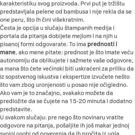
karakteristiku svog proizvoda. Prvi put je tržištu
predstavljala pelene od bambusa i nije rekla da se
one peru, što ih čini višekratnim.
Česta je opcija u slučaju štampanih medija i
portala da pitanja dobijete mejlom i na njih u
pisanoj formi odgovarate. To ima
prednosti i
mane
, ako mene pitate: prednost je što imate veću
autonomiju da oblikujete i sažmete vaše odgovore,
a mana što ćete većinski biti uskraćeni za priliku da
iz sopstvenog iskustva i ekspertize izvučete nešto
što vam zbog uronjenosti u posao nije očigledno.
Ako vam je to značajno, svakako možete da
predložite da se čujete na 15-20 minuta i dodatno
predstavite.
U svakom slučaju: pre nego što novinaru vratite
odgovore na pitanja, pošaljite ih još makar jednoj
svojoj osobi od poverenja da ih pročita iz ugla