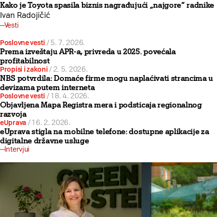
Kako je Toyota spasila biznis nagrađujući „najgore“ radnike
Ivan Radojičić
Vesti
Poslovne vesti
/
5. 7. 2026.
Prema izveštaju APR-a, privreda u 2025. povećala
profitabilnost
Propisi i zakoni
/
2. 5. 2026.
NBS potvrdila: Domaće firme mogu naplaćivati strancima u
devizama putem interneta
Poslovne vesti
/
18. 4. 2026.
Objavljena Mapa Registra mera i podsticaja regionalnog
razvoja
eUprava
/
16. 2. 2026.
eUprava stigla na mobilne telefone: dostupne aplikacije za
digitalne državne usluge
Intervjui