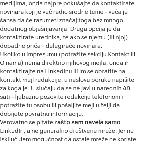
medijima, onda najpre pokušajte da kontaktirate
novinara koji je već radio srodne teme – veća je
šansa da će razumeti značaj toga bez mnogo
dodatnog objašnjavanja. Druga opcija je da
kontaktirate urednika, te ako se njemu (ili njoj)
dopadne priča – delegiraće novinara.
Ukoliko u impresumu (potražite sekciju Kontakt ili
O nama) nema direktno njihovog mejla, onda ih
kontaktirajte na LinkedInu ili im se obratite na
kontakt mejl redakcije, u naslovu poruke napišite
za koga je. U slučaju da se ne javi u narednih 48
sati – ljubazno pozovite redakciju telefonom i
potražite tu osobu ili pošaljite mejl u želji da
dobijete povratnu informaciju.
Verovatno se pitate
zašto sam navela samo
LinkedIn, a ne generalno društvene mreže. Jer ne
isključujem mogućnost da ostale mreže ne koriste