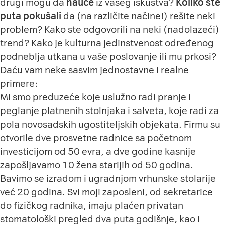
drugi mogu da
nauče
iz vašeg iskustva?
Koliko ste
puta pokušali
da (na različite načine!) rešite neki
problem? Kako ste odgovorili na neki (nadolazeći)
trend? Kako je kulturna jedinstvenost određenog
podneblja utkana u vaše poslovanje ili mu prkosi?
Daću vam neke sasvim jednostavne i realne
primere:
Mi smo preduzeće koje uslužno radi pranje i
peglanje platnenih stolnjaka i salveta, koje radi za
pola novosadskih ugostiteljskih objekata. Firmu su
otvorile dve prosvetne radnice sa početnom
investicijom od 50 evra, a dve godine kasnije
zapošljavamo 10 žena starijih od 50 godina.
Bavimo se izradom i ugradnjom vrhunske stolarije
već 20 godina. Svi moji zaposleni, od sekretarice
do fizičkog radnika, imaju plaćen privatan
stomatološki pregled dva puta godišnje, kao i