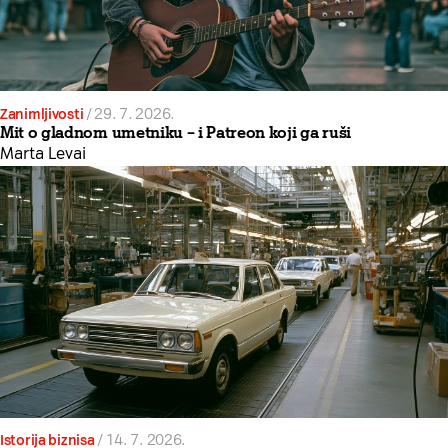
Zanimljivosti
/
29. 7. 2026.
Mit o gladnom umetniku – i Patreon koji ga ruši
Marta Levai
Istorija biznisa
/
14. 7. 2026.