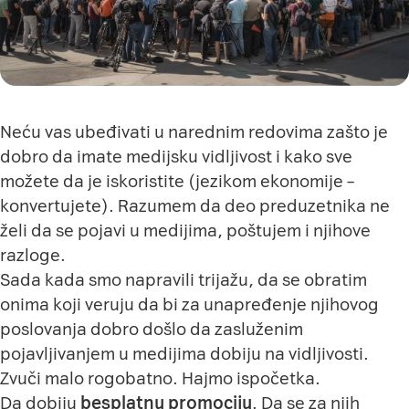
Neću vas ubeđivati u narednim redovima zašto je
dobro da imate medijsku vidljivost i kako sve
možete da je iskoristite (jezikom ekonomije –
konvertujete). Razumem da deo preduzetnika ne
želi da se pojavi u medijima, poštujem i njihove
razloge.
Sada kada smo napravili trijažu, da se obratim
onima koji veruju da bi za unapređenje njihovog
poslovanja dobro došlo da zasluženim
pojavljivanjem u medijima dobiju na vidljivosti.
Zvuči malo rogobatno. Hajmo ispočetka.
Da dobiju
besplatnu promociju
. Da se za njih