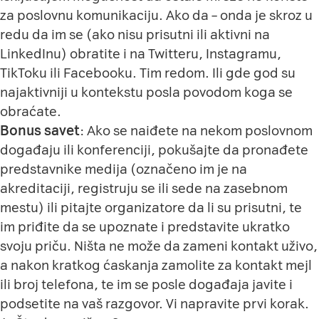
za poslovnu komunikaciju. Ako da – onda je skroz u
redu da im se (ako nisu prisutni ili aktivni na
LinkedInu) obratite i na Twitteru, Instagramu,
TikToku ili Facebooku. Tim redom. Ili gde god su
najaktivniji u kontekstu posla povodom koga se
obraćate.
Bonus savet
: Ako se naiđete na nekom poslovnom
događaju ili konferenciji, pokušajte da pronađete
predstavnike medija (označeno im je na
akreditaciji, registruju se ili sede na zasebnom
mestu) ili pitajte organizatore da li su prisutni, te
im priđite da se upoznate i predstavite ukratko
svoju priču. Ništa ne može da zameni kontakt uživo,
a nakon kratkog ćaskanja zamolite za kontakt mejl
ili broj telefona, te im se posle događaja javite i
podsetite na vaš razgovor. Vi napravite prvi korak.