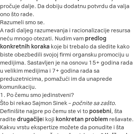
pročuje dalje. Da dobiju dodatnu potvrdu da valja
ono što rade.
Razumeli smo se.
A radi daljeg razumevanja i racionalizacije resursa
neću mnogo otezati. Nudim vam
predlog
konkretnih koraka
koje bi trebalo da sledite kako
biste obezbedili svojoj firmi organsku promociju u
medijima. Sastavljen je na osnovu 15+ godina rada
u velikim medijima i 7+ godina rada sa
preduzetnicima, pomažući im da unaprede
komunikaciju.
1. Po čemu smo jedinstveni?
Što bi rekao Sajmon Sinek –
počnite sa zašto
.
Definišite najpre po čemu ste vi to
posebni
, šta
radite
drugačije
i koji
konkretan problem
rešavate.
Kakvu vrstu ekspertize možete da ponudite i šta