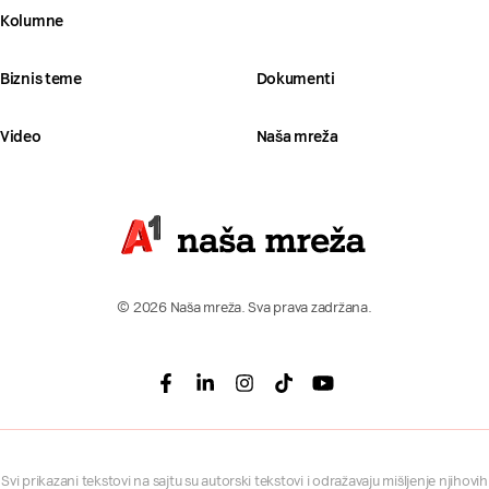
Kolumne
Biznis teme
Dokumenti
Video
Naša mreža
© 2026 Naša mreža. Sva prava zadržana.
Facebook
Linkedin
Instagram
Tiktok
Youtube
Svi prikazani tekstovi na sajtu su autorski tekstovi i odražavaju mišljenje njihovih