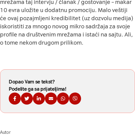
mrežama taj intervju / članak / gostovanje – makar
10 evra uložite u dodatnu promociju. Malo veštiji
će ovaj pozajmljeni kredibilitet (uz dozvolu medija)
iskoristiti za mnogo novog mikro sadržaja za svoje
profile na društvenim mrežama i istaći na sajtu. Ali,
o tome nekom drugom prilikom.
Dopao Vam se tekst?
Podelite ga sa prijateljima!
Podelite na Fejsbuku
Podelite na Tviteru
Podelite na Linkdinu
Podelite na imejl
Podelite na WhatsApp
Podelite na Viberu
Autor