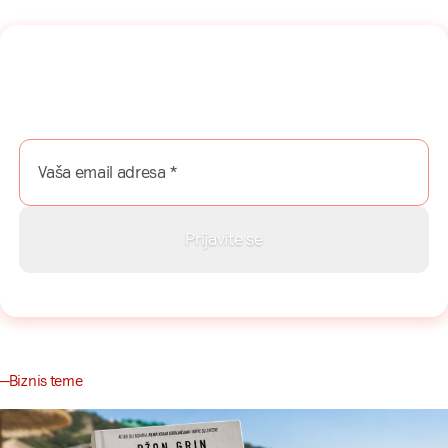
Naša mreža u Vašem inboksu!
Prijavite se na naš newsletter i dobijajte najnovije savete,
vodiče i priče direktno u Vaš inboks.
Biznis teme