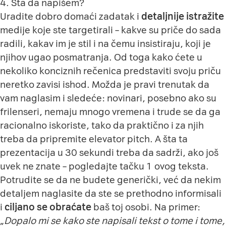
4. Šta da napišem?
Uradite dobro domaći zadatak i
detaljnije istražite
medije koje ste targetirali – kakve su priče do sada
radili, kakav im je stil i na čemu insistiraju, koji je
njihov ugao posmatranja. Od toga kako ćete u
nekoliko konciznih rečenica predstaviti svoju priču
neretko zavisi ishod. Možda je pravi trenutak da
vam naglasim i sledeće: novinari, posebno ako su
frilenseri, nemaju mnogo vremena i trude se da ga
racionalno iskoriste, tako da praktično i za njih
treba da pripremite elevator pitch. A šta ta
prezentacija u 30 sekundi treba da sadrži, ako još
uvek ne znate – pogledajte tačku 1 ovog teksta.
Potrudite se da ne budete generički, već da nekim
detaljem naglasite da ste se prethodno informisali
i
ciljano se obraćate
baš toj osobi. Na primer:
„
Dopalo mi se kako ste napisali tekst o tome i tome,