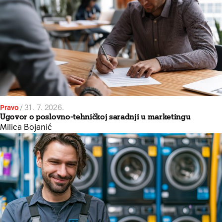
Pravo
/
31. 7. 2026.
Ugovor o poslovno-tehničkoj saradnji u marketingu
Milica Bojanić