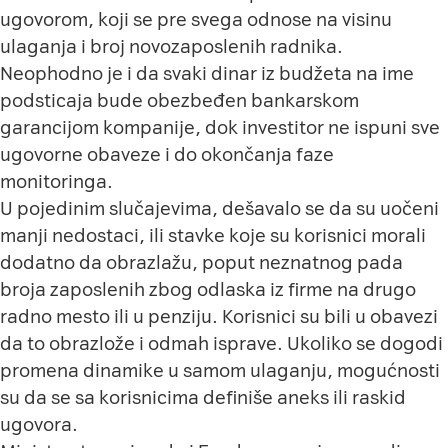
ugovorom, koji se pre svega odnose na visinu
ulaganja i broj novozaposlenih radnika.
Neophodno je i da svaki dinar iz budžeta na ime
podsticaja bude obezbeđen bankarskom
garancijom kompanije, dok investitor ne ispuni sve
ugovorne obaveze i do okončanja faze
monitoringa.
U pojedinim slučajevima, dešavalo se da su uočeni
manji nedostaci, ili stavke koje su korisnici morali
dodatno da obrazlažu, poput neznatnog pada
broja zaposlenih zbog odlaska iz firme na drugo
radno mesto ili u penziju. Korisnici su bili u obavezi
da to obrazlože i odmah isprave. Ukoliko se dogodi
promena dinamike u samom ulaganju, mogućnosti
su da se sa korisnicima definiše aneks ili raskid
ugovora.