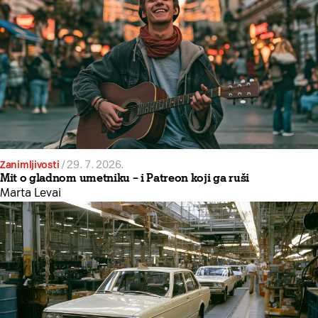
Zanimljivosti
/
29. 7. 2026.
Mit o gladnom umetniku – i Patreon koji ga ruši
Marta Levai