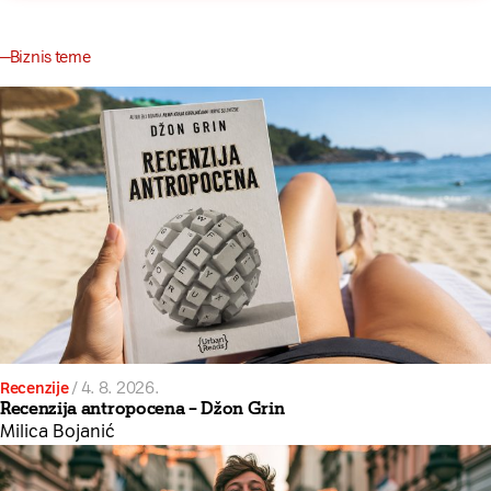
Biznis teme
Recenzije
/
4. 8. 2026.
Recenzija antropocena – Džon Grin
Milica Bojanić