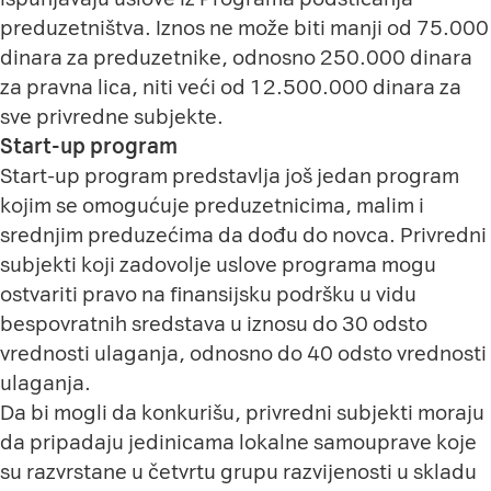
preduzetništva
. Iznos ne može biti manji od 75.000
dinara za preduzetnike, odnosno 250.000 dinara
za pravna lica, niti veći od 12.500.000 dinara za
sve privredne subjekte.
Start-up program
Start-up program predstavlja još jedan program
kojim se omogućuje preduzetnicima, malim i
srednjim preduzećima da dođu do novca. Privredni
subjekti koji zadovolje uslove programa mogu
ostvariti pravo na finansijsku podršku u vidu
bespovratnih sredstava u iznosu do 30 odsto
vrednosti ulaganja, odnosno do 40 odsto vrednosti
ulaganja.
Da bi mogli da konkurišu, privredni subjekti moraju
da pripadaju jedinicama lokalne samouprave koje
su razvrstane u četvrtu grupu razvijenosti u skladu