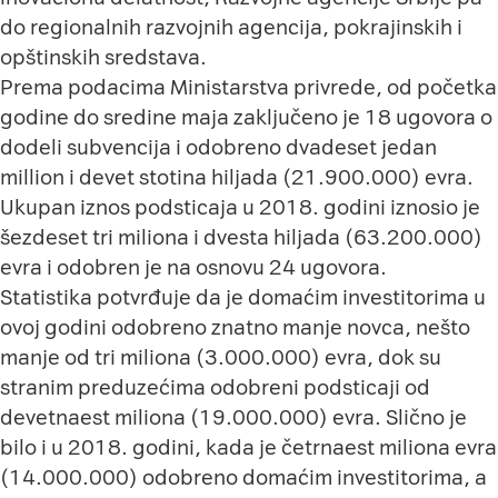
do regionalnih razvojnih agencija, pokrajinskih i
opštinskih sredstava.
Prema podacima Ministarstva privrede, od početka
godine do sredine maja zaključeno je 18 ugovora o
dodeli subvencija i odobreno dvadeset jedan
million i devet stotina hiljada (21.900.000) evra.
Ukupan iznos podsticaja u 2018. godini iznosio je
šezdeset tri miliona i dvesta hiljada (63.200.000)
evra i odobren je na osnovu 24 ugovora.
Statistika potvrđuje da je domaćim investitorima u
ovoj godini odobreno znatno manje novca, nešto
manje od tri miliona (3.000.000) evra, dok su
stranim preduzećima odobreni podsticaji od
devetnaest miliona (19.000.000) evra. Slično je
bilo i u 2018. godini, kada je četrnaest miliona evra
(14.000.000) odobreno domaćim investitorima, a