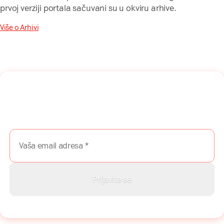
prvoj verziji portala sačuvani su u okviru arhive.
Više o Arhivi
Naša mreža u Vašem inboksu!
Prijavite se na naš newsletter i dobijajte najnovije savete,
vodiče i priče direktno u Vaš inboks.