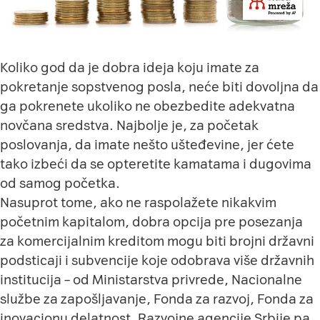
Koliko god da je dobra ideja koju imate za
pokretanje sopstvenog posla, neće biti dovoljna da
ga pokrenete ukoliko ne obezbedite adekvatna
novčana sredstva. Najbolje je, za početak
poslovanja, da imate nešto ušteđevine, jer ćete
tako izbeći da se opteretite kamatama i dugovima
od samog početka.
Nasuprot tome, ako ne raspolažete nikakvim
početnim kapitalom, dobra opcija pre posezanja
za komercijalnim kreditom mogu biti brojni državni
podsticaji i subvencije koje odobrava više državnih
institucija – od Ministarstva privrede, Nacionalne
službe za zapošljavanje, Fonda za razvoj, Fonda za
inovacionu delatnost, Razvojne agencije Srbije pa