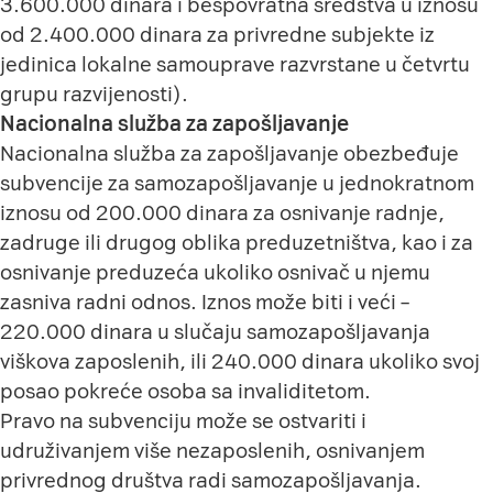
3.600.000 dinara i bespovratna sredstva u iznosu
od 2.400.000 dinara za privredne subjekte iz
jedinica lokalne samouprave razvrstane u četvrtu
grupu razvijenosti).
Nacionalna služba za zapošljavanje
Nacionalna služba za zapošljavanje obezbeđuje
subvencije za samozapošljavanje u jednokratnom
iznosu od 200.000 dinara za osnivanje radnje,
zadruge ili drugog oblika preduzetništva, kao i za
osnivanje preduzeća ukoliko osnivač u njemu
zasniva radni odnos. Iznos može biti i veći –
220.000 dinara u slučaju samozapošljavanja
viškova zaposlenih, ili 240.000 dinara ukoliko svoj
posao pokreće osoba sa invaliditetom.
Pravo na subvenciju može se ostvariti i
udruživanjem više nezaposlenih, osnivanjem
privrednog društva radi samozapošljavanja.