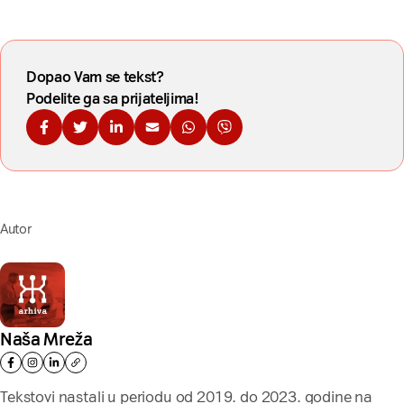
Dopao Vam se tekst?
Podelite ga sa prijateljima!
Podelite na Fejsbuku
Podelite na Tviteru
Podelite na Linkdinu
Podelite na imejl
Podelite na WhatsApp
Podelite na Viberu
Autor
Naša Mreža
Tekstovi nastali u periodu od 2019. do 2023. godine na