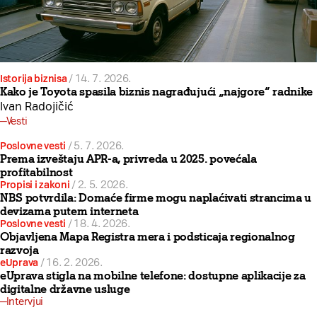
Istorija biznisa
/
14. 7. 2026.
Kako je Toyota spasila biznis nagrađujući „najgore“ radnike
Ivan Radojičić
Vesti
Poslovne vesti
/
5. 7. 2026.
Prema izveštaju APR-a, privreda u 2025. povećala
profitabilnost
Propisi i zakoni
/
2. 5. 2026.
NBS potvrdila: Domaće firme mogu naplaćivati strancima u
devizama putem interneta
Poslovne vesti
/
18. 4. 2026.
Objavljena Mapa Registra mera i podsticaja regionalnog
razvoja
eUprava
/
16. 2. 2026.
eUprava stigla na mobilne telefone: dostupne aplikacije za
digitalne državne usluge
Intervjui