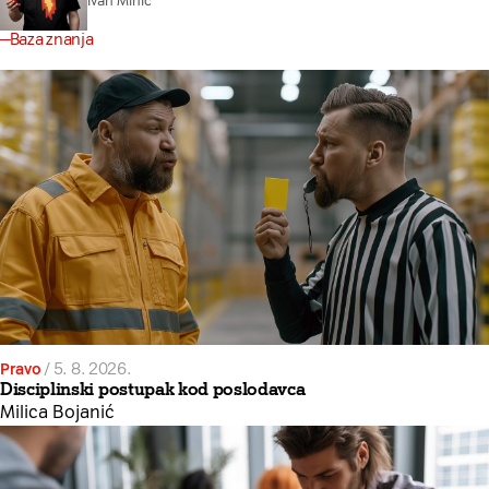
Ivan Minić
Baza znanja
Pravo
/
5. 8. 2026.
Disciplinski postupak kod poslodavca
Milica Bojanić