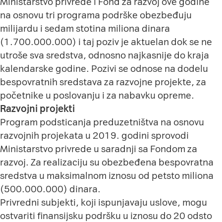
Ministarstvo privrede i Fond za razvoj ove godine
na osnovu tri programa podrške obezbeđuju
milijardu i sedam stotina miliona dinara
(1.700.000.000) i taj poziv je aktuelan dok se ne
utroše sva sredstva, odnosno najkasnije do kraja
kalendarske godine. Pozivi se odnose na dodelu
bespovratnih sredstava za razvojne projekte, za
početnike u poslovanju i za nabavku opreme.
Razvojni projekt
i
Program podsticanja preduzetništva na osnovu
razvojnih projekata u 2019. godini sprovodi
Ministarstvo privrede u saradnji sa Fondom za
razvoj. Za realizaciju su obezbeđena bespovratna
sredstva u maksimalnom iznosu od petsto miliona
(500.000.000) dinara.
Privredni subjekti, koji ispunjavaju uslove, mogu
ostvariti finansijsku podršku u iznosu do 20 odsto