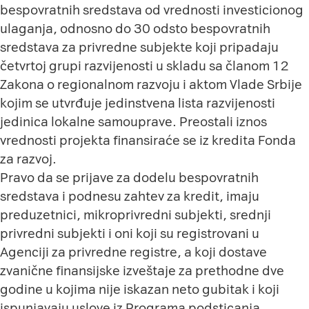
bespovratnih sredstava od vrednosti investicionog
ulaganja, odnosno do 30 odsto bespovratnih
sredstava za privredne subjekte koji pripadaju
četvrtoj grupi razvijenosti u skladu sa članom 12
Zakona o regionalnom razvoju i aktom Vlade Srbije
kojim se utvrđuje jedinstvena lista razvijenosti
jedinica lokalne samouprave. Preostali iznos
vrednosti projekta finansiraće se iz kredita Fonda
za razvoj.
Pravo da se prijave za dodelu bespovratnih
sredstava i podnesu zahtev za kredit, imaju
preduzetnici, mikroprivredni subjekti, srednji
privredni subjekti i oni koji su registrovani u
Agenciji za privredne registre, a koji dostave
zvanične finansijske izveštaje za prethodne dve
godine u kojima nije iskazan neto gubitak i koji
ispunjavaju uslove iz Programa podsticanja