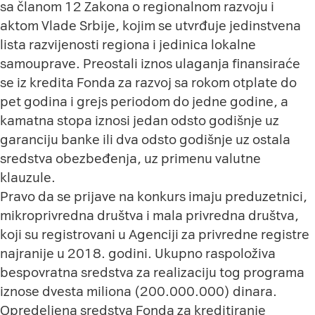
sa članom 12 Zakona o regionalnom razvoju i
aktom Vlade Srbije, kojim se utvrđuje jedinstvena
lista razvijenosti regiona i jedinica lokalne
samouprave. Preostali iznos ulaganja finansiraće
se iz kredita Fonda za razvoj sa rokom otplate do
pet godina i grejs periodom do jedne godine, a
kamatna stopa iznosi jedan odsto godišnje uz
garanciju banke ili dva odsto godišnje uz ostala
sredstva obezbeđenja, uz primenu valutne
klauzule.
Pravo da se prijave na konkurs imaju preduzetnici,
mikroprivredna društva i mala privredna društva,
koji su registrovani u Agenciji za privredne registre
najranije u 2018. godini. Ukupno raspoloživa
bespovratna sredstva za realizaciju tog programa
iznose dvesta miliona (200.000.000) dinara.
Opredeljena sredstva Fonda za kreditiranje