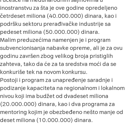
inostranstvu za šta je ove godine opredeljeno
četrdeset miliona (40.000.000) dinara, kao i
podršku sektoru prerađivačke industrije sa
pedeset miliona (50.000.000) dinara.
Malim preduzećima namenjen je i program
subvencionisanja nabavke opreme, ali je za ovu
godinu završen zbog velikog broja pristiglih
zahteva, tako da će za ta sredstva moći da se
konkuriše tek na novom konkursu.
Postoji i program za unapređenje saradnje i
podizanje kapaciteta na regionalnom i lokalnom
nivou koji ima budžet od dvadeset miliona
(20.000.000) dinara, kao i dva programa za
mentoring kojim je obezbeđeno nešto manje od
deset miliona (10.000.000) dinara.