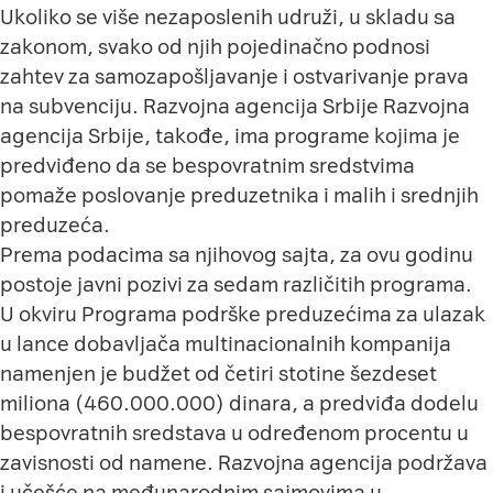
Ukoliko se više nezaposlenih udruži, u skladu sa
zakonom, svako od njih pojedinačno podnosi
zahtev za samozapošljavanje i ostvarivanje prava
na subvenciju. Razvojna agencija Srbije Razvojna
agencija Srbije, takođe, ima programe kojima je
predviđeno da se bespovratnim sredstvima
pomaže poslovanje preduzetnika i malih i srednjih
preduzeća.
Prema podacima sa njihovog sajta, za ovu godinu
postoje javni pozivi za sedam različitih programa.
U okviru Programa podrške preduzećima za ulazak
u lance dobavljača multinacionalnih kompanija
namenjen je budžet od četiri stotine šezdeset
miliona (460.000.000) dinara, a predviđa dodelu
bespovratnih sredstava u određenom procentu u
zavisnosti od namene. Razvojna agencija podržava
i učešće na međunarodnim sajmovima u