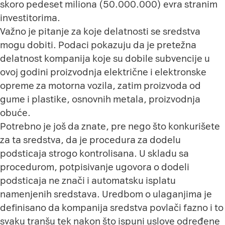
skoro pedeset miliona (50.000.000) evra stranim
investitorima.
Važno je pitanje za koje delatnosti se sredstva
mogu dobiti. Podaci pokazuju da je pretežna
delatnost kompanija koje su dobile subvencije u
ovoj godini proizvodnja električne i elektronske
opreme za motorna vozila, zatim proizvoda od
gume i plastike, osnovnih metala, proizvodnja
obuće.
Potrebno je još da znate, pre nego što konkurišete
za ta sredstva, da je procedura za dodelu
podsticaja strogo kontrolisana. U skladu sa
procedurom, potpisivanje ugovora o dodeli
podsticaja ne znači i automatsku isplatu
namenjenih sredstava. Uredbom o ulaganjima je
definisano da kompanija sredstva povlači fazno i to
svaku tranšu tek nakon što ispuni uslove određene