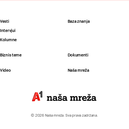
Vesti
Baza znanja
Intervjui
Kolumne
Biznis teme
Dokumenti
Video
Naša mreža
© 2026 Naša mreža. Sva prava zadržana.