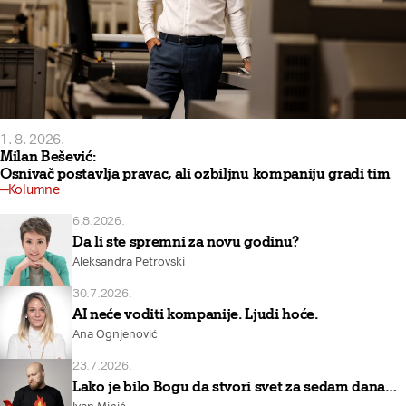
1. 8. 2026.
Milan Bešević:
Osnivač postavlja pravac, ali ozbiljnu kompaniju gradi tim
Kolumne
6.8.2026.
Da li ste spremni za novu godinu?
Aleksandra Petrovski
30.7.2026.
AI neće voditi kompanije. Ljudi hoće.
Ana Ognjenović
23.7.2026.
Lako je bilo Bogu da stvori svet za sedam dana…