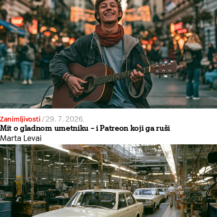
Zanimljivosti
/
29. 7. 2026.
Mit o gladnom umetniku – i Patreon koji ga ruši
Marta Levai