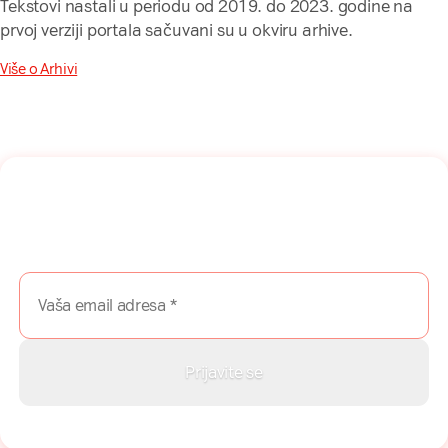
Tekstovi nastali u periodu od 2019. do 2023. godine na
prvoj verziji portala sačuvani su u okviru arhive.
Više o Arhivi
Naša mreža u Vašem inboksu!
Prijavite se na naš newsletter i dobijajte najnovije savete,
vodiče i priče direktno u Vaš inboks.