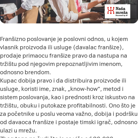
Franšizno poslovanje je poslovni odnos, u kojem
vlasnik proizvoda ili usluge (davalac franšize),
prodaje primaocu franšize pravo da nastupa na
tržištu pod njegovim prepoznatljivim imenom,
odnosno brendom.
Kupac dobija pravo i da distribuira proizvode ili
usluge, koristi ime, znak, „know-how“, metod i
sistem poslovanja, kao i prednosti kroz iskustvo na
tržištu, obuku i putokaze profitabilnosti. Ono što je
za početnike u poslu veoma važno, dobija i podršku
od davaoca franšize i postaje timski igrač, odnosno
ulazi u mrežu.