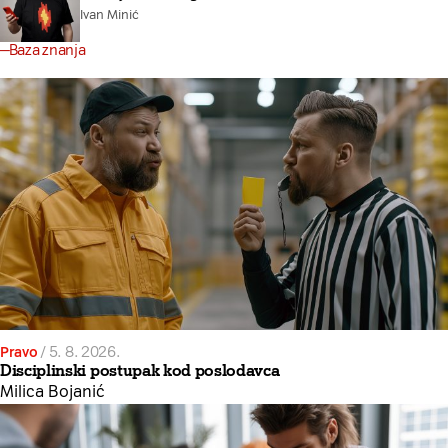
Ivan Minić
Baza znanja
Pravo
/
5. 8. 2026.
Disciplinski postupak kod poslodavca
Milica Bojanić