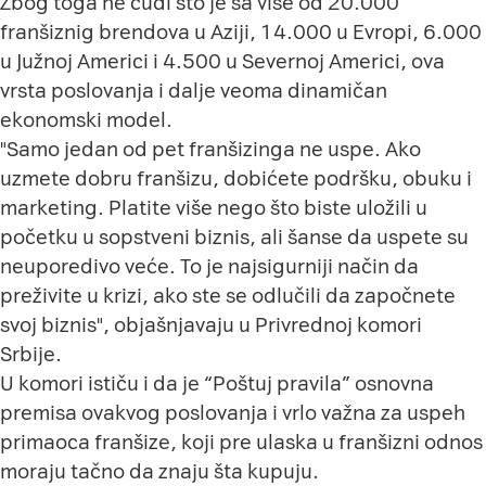
Zbog toga ne čudi što je sa više od 20.000
franšiznig brendova u Aziji, 14.000 u Evropi, 6.000
u Južnoj Americi i 4.500 u Severnoj Americi, ova
vrsta poslovanja i dalјe veoma dinamičan
ekonomski model.
"Samo jedan od pet franšizinga ne uspe. Ako
uzmete dobru franšizu, dobićete podršku, obuku i
marketing. Platite više nego što biste uložili u
početku u sopstveni biznis, ali šanse da uspete su
neuporedivo veće. To je najsigurniji način da
preživite u krizi, ako ste se odlučili da započnete
svoj biznis", objašnjavaju u Privrednoj komori
Srbije.
U komori ističu i da je “Poštuj pravila” osnovna
premisa ovakvog poslovanja i vrlo važna za uspeh
primaoca franšize, koji pre ulaska u franšizni odnos
moraju tačno da znaju šta kupuju.