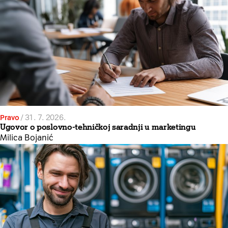
Pravo
/
31. 7. 2026.
Ugovor o poslovno-tehničkoj saradnji u marketingu
Milica Bojanić