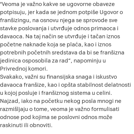
"Veoma je važno kakve se ugovorne obaveze
potpisuju, jer kada se jednom potpiše Ugovor o
franšizingu, na osnovu njega se sprovode sve
stavke poslovanja i utvrđuje odnos primaoca i
davaoca. Na taj način se utvrđuje i tačan iznos
početne naknade koja se plaća, kao i iznos
potrebnih početnih sredstava da bi se franšizna
jedinica osposobila za rad“, napominju u
Privrednoj komori.
Svakako, važni su finansijska snaga i iskustvo
davaoca franšize, kao i opšta stabilnost delatnosti
u kojoj posluje i franšiznog sistema u celini.
Najzad, iako na početku nekog posla mnogi ne
razmišljaju o tome, veoma je važno formulisati
odnose pod kojima se poslovni odnos može
raskinuti ili obnoviti.