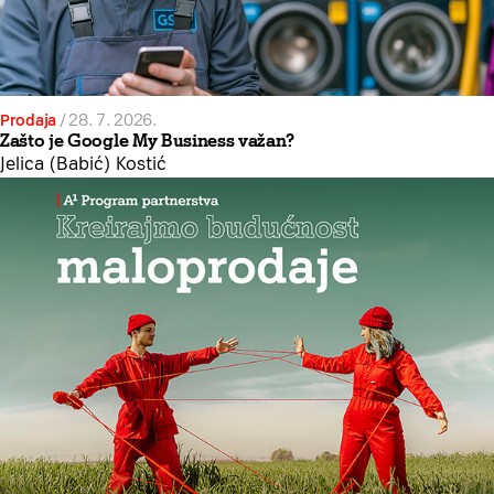
Prodaja
/
28. 7. 2026.
Zašto je Google My Business važan?
Jelica (Babić) Kostić