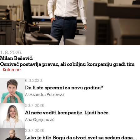
1. 8. 2026.
Milan Bešević:
Osnivač postavlja pravac, ali ozbiljnu kompaniju gradi tim
Kolumne
6.8.2026.
Da li ste spremni za novu godinu?
Aleksandra Petrovski
30.7.2026.
AI neće voditi kompanije. Ljudi hoće.
Ana Ognjenović
23.7.2026.
Lako je bilo Bogu da stvori svet za sedam dana…