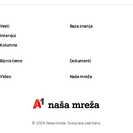
Vesti
Baza znanja
Intervjui
Kolumne
Biznis teme
Dokumenti
Video
Naša mreža
© 2026 Naša mreža. Sva prava zadržana.