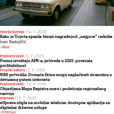
Istorija biznisa
/
14. 7. 2026.
Kako je Toyota spasila biznis nagrađujući „najgore“ radnike
Ivan Radojičić
Vesti
Poslovne vesti
/
5. 7. 2026.
Prema izveštaju APR-a, privreda u 2025. povećala
profitabilnost
Propisi i zakoni
/
2. 5. 2026.
NBS potvrdila: Domaće firme mogu naplaćivati strancima u
devizama putem interneta
Poslovne vesti
/
18. 4. 2026.
Objavljena Mapa Registra mera i podsticaja regionalnog
razvoja
eUprava
/
16. 2. 2026.
eUprava stigla na mobilne telefone: dostupne aplikacije za
digitalne državne usluge
Intervjui