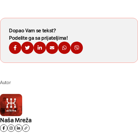
Dopao Vam se tekst?
Podelite ga sa prijateljima!
Podelite na Fejsbuku
Podelite na Tviteru
Podelite na Linkdinu
Podelite na imejl
Podelite na WhatsApp
Podelite na Viberu
Autor
Naša Mreža