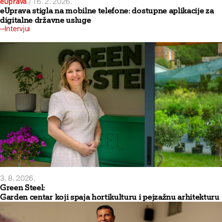
eUprava
/
16. 2. 2026.
eUprava stigla na mobilne telefone: dostupne aplikacije za
digitalne državne usluge
Intervjui
3. 8. 2026.
Green Steel:
Garden centar koji spaja hortikulturu i pejzažnu arhitekturu