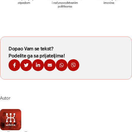
Dopao Vam se tekst?
Podelite ga sa prijateljima!
Podelite na Fejsbuku
Podelite na Tviteru
Podelite na Linkdinu
Podelite na imejl
Podelite na WhatsApp
Podelite na Viberu
Autor