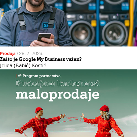
Prodaja
/
28. 7. 2026.
Zašto je Google My Business važan?
Jelica (Babić) Kostić