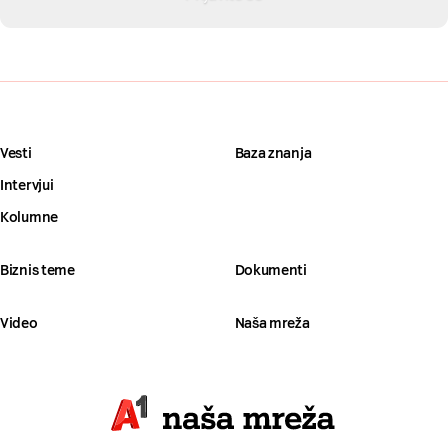
Vesti
Baza znanja
Intervjui
Kolumne
Biznis teme
Dokumenti
Video
Naša mreža