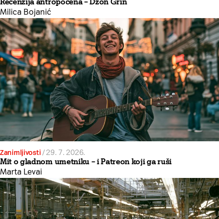
Recenzija antropocena – Džon Grin
Milica Bojanić
Zanimljivosti
/
29. 7. 2026.
Mit o gladnom umetniku – i Patreon koji ga ruši
Marta Levai