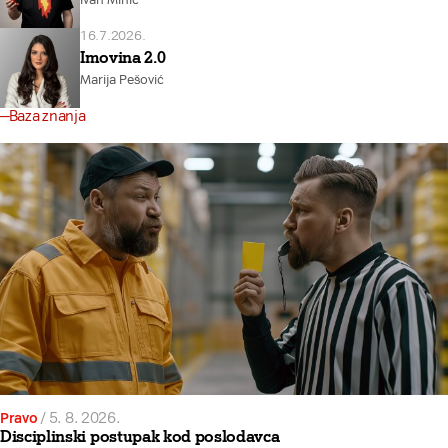
16.7.2026.
Imovina 2.0
Marija Pešović
Baza znanja
Pravo
/
5. 8. 2026.
Disciplinski postupak kod poslodavca