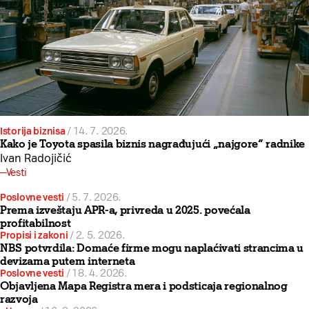
Istorija biznisa
/
14. 7. 2026.
Kako je Toyota spasila biznis nagrađujući „najgore“ radnike
Ivan Radojičić
Vesti
Poslovne vesti
/
5. 7. 2026.
Prema izveštaju APR-a, privreda u 2025. povećala
profitabilnost
Propisi i zakoni
/
2. 5. 2026.
NBS potvrdila: Domaće firme mogu naplaćivati strancima u
devizama putem interneta
Poslovne vesti
/
18. 4. 2026.
Objavljena Mapa Registra mera i podsticaja regionalnog
razvoja