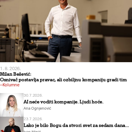
1. 8. 2026.
Milan Bešević:
Osnivač postavlja pravac, ali ozbiljnu kompaniju gradi tim
Kolumne
30.7.2026.
AI neće voditi kompanije. Ljudi hoće.
Ana Ognjenović
23.7.2026.
Lako je bilo Bogu da stvori svet za sedam dana…
Ivan Minić