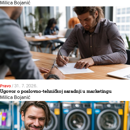
Milica Bojanić
Pravo
/
31. 7. 2026.
Ugovor o poslovno-tehničkoj saradnji u marketingu
Milica Bojanić