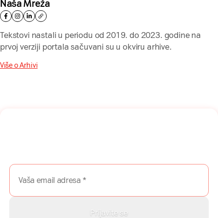
Naša Mreža
Tekstovi nastali u periodu od 2019. do 2023. godine na
prvoj verziji portala sačuvani su u okviru arhive.
Više o Arhivi
Naša mreža u Vašem inboksu!
Prijavite se na naš newsletter i dobijajte najnovije savete,
vodiče i priče direktno u Vaš inboks.