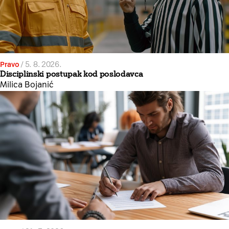
Pravo
/
5. 8. 2026.
Disciplinski postupak kod poslodavca
Milica Bojanić