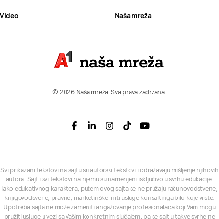
Video
Naša mreža
© 2026 Naša mreža. Sva prava zadržana.
Facebook
Linkedin
Instagram
Tiktok
Youtube
Svi prikazani tekstovi na sajtu su autorski tekstovi i odražavaju mišljenje njihovih
autora. Sajt i svi tekstovi na njemu su namenjeni isključivo u svrhu edukacije.
Iako edukativnog karaktera, putem ovog sajta se ne pružaju računovodstvene,
knjigovodsvene, pravne, marketinške, niti usluge konsaltinga bilo koje vrste.
Upotreba sajta ne može zameniti angažovanje profesionalaca koji Vam mogu
pružiti usluge u vezi sa Vašim konkretnim slučajem, pa se sajt u takve svrhe ne