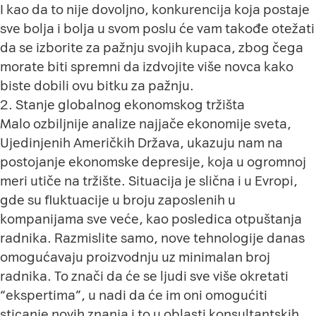
I kao da to nije dovoljno, konkurencija koja postaje
sve bolja i bolja u svom poslu će vam takođe otežati
da se izborite za pažnju svojih kupaca, zbog čega
morate biti spremni da izdvojite više novca kako
biste dobili ovu bitku za pažnju.
2. Stanje globalnog ekonomskog tržišta
Malo ozbiljnije analize najjače ekonomije sveta,
Ujedinjenih Američkih Država, ukazuju nam na
postojanje ekonomske depresije, koja u ogromnoj
meri utiče na tržište. Situacija je slična i u Evropi,
gde su fluktuacije u broju zaposlenih u
kompanijama sve veće, kao posledica otpuštanja
radnika. Razmislite samo, nove tehnologije danas
omogućavaju proizvodnju uz minimalan broj
radnika. To znači da će se ljudi sve više okretati
“ekspertima”, u nadi da će im oni omogućiti
sticanje novih znanja i to u oblasti konsultantskih