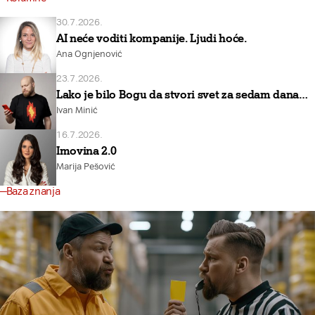
30.7.2026.
AI neće voditi kompanije. Ljudi hoće.
Ana Ognjenović
23.7.2026.
Lako je bilo Bogu da stvori svet za sedam dana…
Ivan Minić
16.7.2026.
Imovina 2.0
Marija Pešović
Baza znanja