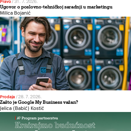
Pravo
/
31. 7. 2026.
Ugovor o poslovno-tehničkoj saradnji u marketingu
Milica Bojanić
Prodaja
/
28. 7. 2026.
Zašto je Google My Business važan?
Jelica (Babić) Kostić