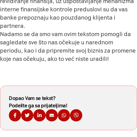
revidiranje finansija, uz uspostavljanje mehanizma
interne finansijske kontrole preduslovi su da vas
banke prepoznaju kao pouzdanog klijenta i
partnera.
Nadamo se da smo vam ovim tekstom pomogli da
sagledate sve što nas očekuje u narednom
periodu, kao i da pripremite svoj biznis za promene
koje nas očekuju, ako to već niste uradili!
Dopao Vam se tekst?
Podelite ga sa prijateljima!
Podelite na Fejsbuku
Podelite na Tviteru
Podelite na Linkdinu
Podelite na imejl
Podelite na WhatsApp
Podelite na Viberu