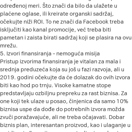
određenoj meri. Što znači da bilo da ulažete u
plaćene oglase, ili kreirate organski sadržaj,
očekujte niži ROI. To ne znači da Facebook treba
isključiti kao kanal promocije, već treba biti
pametan i zaista birati sadržaj koji se plasira na ovu
mrežu.
5. Izvori finansiranja – nemoguća misija
Pristup izvorima finansiranja je vitalan za mala i
srednja preduzeća koja su još u fazi razvoja, ali u
2019. godini očekujte da će dolazak do ovih izvora
biti kao hod po trnju. Visoke kamatne stope
predstavljaju ozbiljnu prepreku za rast biznisa. Za
one koji tek ulaze u posao, činjenica da samo 10%
biznisa uspe da dođe do potrebnih izvora možda
zvuči poražavajuće, ali ne treba očajavati. Dobar
biznis plan, interesantan proizvod, kao i ulaganje u