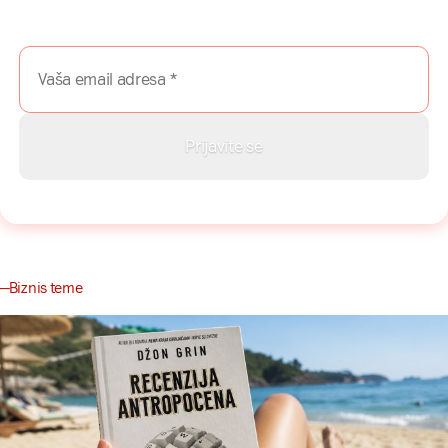
Prijavite se na naš newsletter i dobijajte najnovije savete,
vodiče i priče direktno u Vaš inboks.
Biznis teme