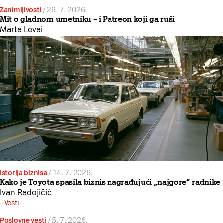
Zanimljivosti
/
29. 7. 2026.
Mit o gladnom umetniku – i Patreon koji ga ruši
Marta Levai
Istorija biznisa
/
14. 7. 2026.
Kako je Toyota spasila biznis nagrađujući „najgore“ radnike
Ivan Radojičić
Vesti
Poslovne vesti
/
5. 7. 2026.