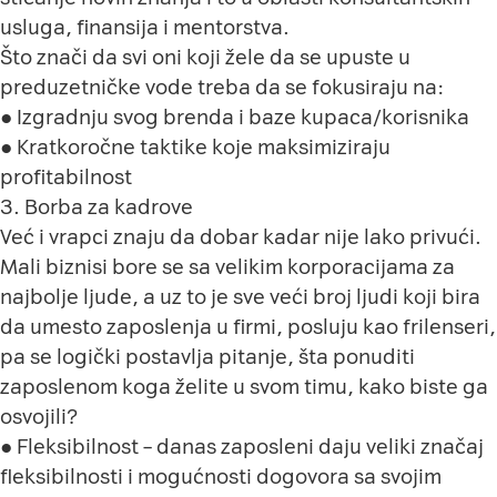
usluga, finansija i mentorstva.
Što znači da svi oni koji žele da se upuste u
preduzetničke vode treba da se fokusiraju na:
● Izgradnju svog brenda i baze kupaca/korisnika
● Kratkoročne taktike koje maksimiziraju
profitabilnost
3. Borba za kadrove
Već i vrapci znaju da dobar kadar nije lako privući.
Mali biznisi bore se sa velikim korporacijama za
najbolje ljude, a uz to je sve veći broj ljudi koji bira
da umesto zaposlenja u firmi, posluju kao frilenseri,
pa se logički postavlja pitanje, šta ponuditi
zaposlenom koga želite u svom timu, kako biste ga
osvojili?
● Fleksibilnost – danas zaposleni daju veliki značaj
fleksibilnosti i mogućnosti dogovora sa svojim