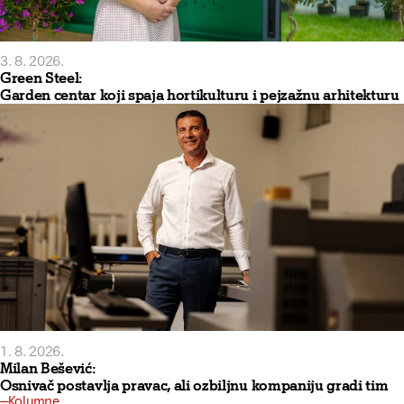
3. 8. 2026.
Green Steel:
Garden centar koji spaja hortikulturu i pejzažnu arhitekturu
1. 8. 2026.
Milan Bešević:
Osnivač postavlja pravac, ali ozbiljnu kompaniju gradi tim
Kolumne