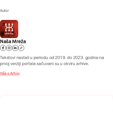
Autor
Naša Mreža
Tekstovi nastali u periodu od 2019. do 2023. godine na
prvoj verziji portala sačuvani su u okviru arhive.
Više o Arhivi
Naša mreža u Vašem inboksu!