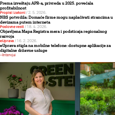
Prema izveštaju APR-a, privreda u 2025. povećala
profitabilnost
Propisi i zakoni
/
2. 5. 2026.
NBS potvrdila: Domaće firme mogu naplaćivati strancima u
devizama putem interneta
Poslovne vesti
/
18. 4. 2026.
Objavljena Mapa Registra mera i podsticaja regionalnog
razvoja
eUprava
/
16. 2. 2026.
eUprava stigla na mobilne telefone: dostupne aplikacije za
digitalne državne usluge
Intervjui