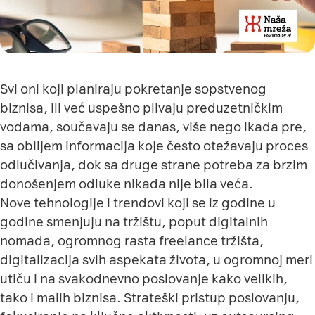
Svi oni koji planiraju pokretanje sopstvenog
biznisa, ili već uspešno plivaju preduzetničkim
vodama, součavaju se danas, više nego ikada pre,
sa obiljem informacija koje često otežavaju proces
odlučivanja, dok sa druge strane potreba za brzim
donošenjem odluke nikada nije bila veća.
Nove tehnologije i trendovi koji se iz godine u
godine smenjuju na tržištu, poput digitalnih
nomada, ogromnog rasta freelance tržišta,
digitalizacija svih aspekata života, u ogromnoj meri
utiču i na svakodnevno poslovanje kako velikih,
tako i malih biznisa. Strateški pristup poslovanju,