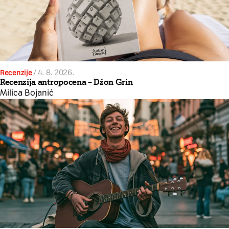
Recenzije
/
4. 8. 2026.
Recenzija antropocena – Džon Grin
Milica Bojanić