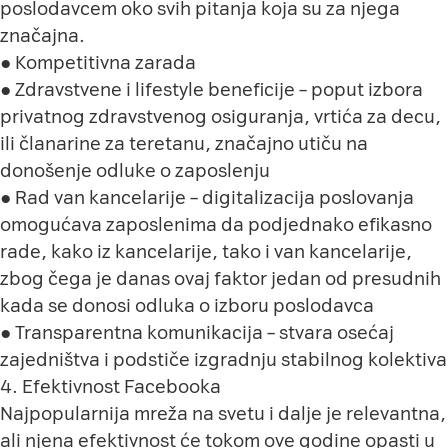
poslodavcem oko svih pitanja koja su za njega
značajna.
● Kompetitivna zarada
● Zdravstvene i lifestyle beneficije – poput izbora
privatnog zdravstvenog osiguranja, vrtića za decu,
ili članarine za teretanu, značajno utiču na
donošenje odluke o zaposlenju
● Rad van kancelarije – digitalizacija poslovanja
omogućava zaposlenima da podjednako efikasno
rade, kako iz kancelarije, tako i van kancelarije,
zbog čega je danas ovaj faktor jedan od presudnih
kada se donosi odluka o izboru poslodavca
● Transparentna komunikacija – stvara osećaj
zajedništva i podstiče izgradnju stabilnog kolektiva
4. Efektivnost Facebooka
Najpopularnija mreža na svetu i dalje je relevantna,
ali njena efektivnost će tokom ove godine opasti u