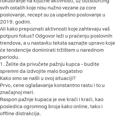
fokusiranje na ključne aktivnosti, uz outsourcing
svih ostalih koje nisu nužno vezane za core
poslovanje, recept su za uspešno poslovanje u
2019. godini.
Ali kako prepoznati aktivnosti koje zahtevaju vaš
potpuni fokus? Odgovor leži u praćenju poslovnih
trendova, a u nastavku teksta saznajte upravo koje
će tendencije dominirati tržištem u narednom
periodu.
1. Želite da privučete pažnju kupca – budite
spremni da izdvojite malo bogatstvo
Kako smo se našli u ovoj situaciji?
Prvo, cene oglašavanja konstantno rastu i to u
značajnoj meri.
Raspon pažnje kupaca je sve kraći i kraći, kao
posledica ogromnog broja kako online, tako i
offline distrakcija.