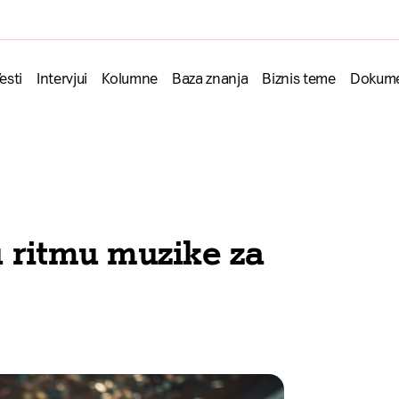
esti
Intervjui
Kolumne
Baza znanja
Biznis teme
Dokume
u ritmu muzike za