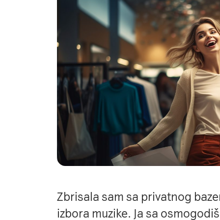
Zbrisala sam sa privatnog baze
izbora muzike. Ja sa osmogodi