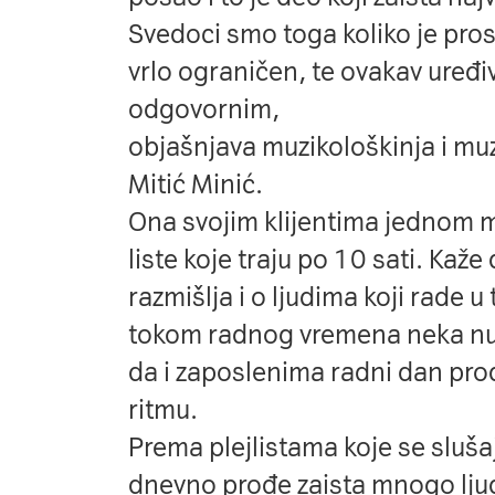
Svedoci smo toga koliko je pro
vrlo ograničen, te ovakav uređi
odgovornim,
objašnjava muzikološkinja i mu
Mitić Minić.
Ona svojim klijentima jednom 
liste koje traju po 10 sati. Kaž
razmišlja i o ljudima koji rade 
tokom radnog vremena neka num
da i zaposlenima radni dan pr
ritmu.
Prema plejlistama koje se sluš
dnevno prođe zaista mnogo lju