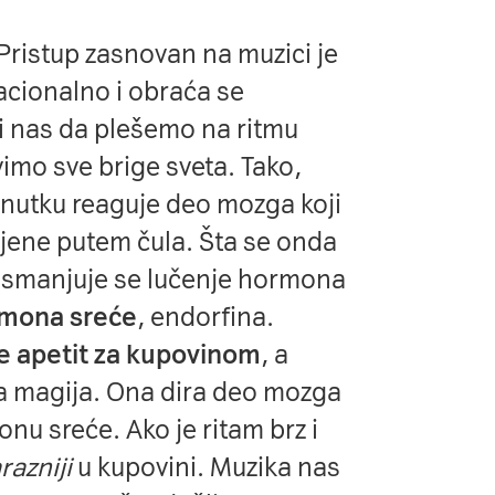
Pristup zasnovan na muzici je
racionalno i obraća se
 nas da plešemo na ritmu
imo sve brige sveta. Tako,
nutku reaguje deo mozga koji
ijene putem čula. Šta se onda
 smanjuje se lučenje hormona
rmona sreće
, endorfina.
e apetit za kupovinom
, a
a magija. Ona dira deo mozga
zonu sreće. Ako je ritam brz i
razniji
u kupovini. Muzika nas