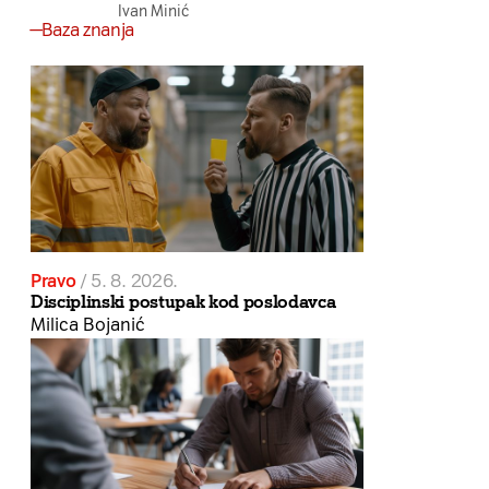
Ivan Minić
Baza znanja
Pravo
/
5. 8. 2026.
Disciplinski postupak kod poslodavca
Milica Bojanić