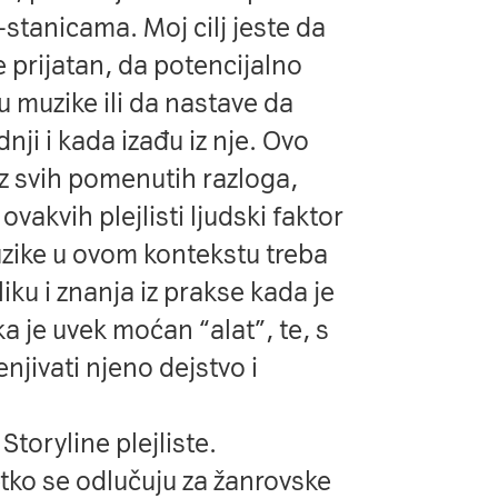
stanicama. Moj cilj jeste da
 prijatan, da potencijalno
 muzike ili da nastave da
nji i kada izađu iz nje. Ovo
Iz svih pomenutih razloga,
ovakvih plejlisti ljudski faktor
muzike u ovom kontekstu treba
liku i znanja iz prakse kada je
a je uvek moćan “alat”, te, s
njivati njeno dejstvo i
Storyline plejliste
.
tko se odlučuju za žanrovske