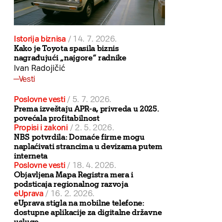
Istorija biznisa
/
14. 7. 2026.
Kako je Toyota spasila biznis
nagrađujući „najgore“ radnike
Ivan Radojičić
Vesti
Poslovne vesti
/
5. 7. 2026.
Prema izveštaju APR-a, privreda u 2025.
povećala profitabilnost
Propisi i zakoni
/
2. 5. 2026.
NBS potvrdila: Domaće firme mogu
naplaćivati strancima u devizama putem
interneta
Poslovne vesti
/
18. 4. 2026.
Objavljena Mapa Registra mera i
podsticaja regionalnog razvoja
eUprava
/
16. 2. 2026.
eUprava stigla na mobilne telefone:
dostupne aplikacije za digitalne državne
usluge