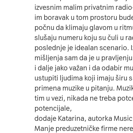
izvesnim malim privatnim radio-
im boravak u tom prostoru bude
počnu da klimaju glavom u ritmu
slušaju numeru koju su čuli u rad
poslednje je idealan scenario. 
mišljenja sam da je u pravljenju 
i dalje jako važan i da odabir 
ustupiti ljudima koji imaju širu s
primena muzike u pitanju. Muzik
tim u vezi, nikada ne treba potce
potencijale,
dodaje Katarina, autorka
Music 
Manje preduzetničke firme nere