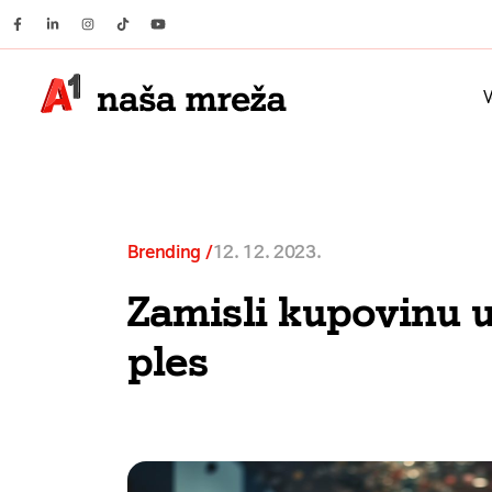
Facebook
Linkedin
Instagram
Tiktok
Youtube
V
Brending
12. 12. 2023.
Zamisli kupovinu 
ples