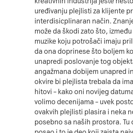
kreativnih industrija jeste neš
uređivanju plejlisti za klijente 
interdisicplinaran način. Znanj
može da škodi zato što, između 
muzike koju potrošači imaju pri
da ona doprinese što boljem ko
unapredi poslovanje tog objekt
angažmana dobijem unapred ins
okvire bi plejlista trebala da im
hitovi – kako oni novijeg datuma
volimo decenijama – uvek postoj
ovakvih plejlisti plasira i neka 
posebno sa naših prostora. Tu d
posao i to je deo koji zaista na