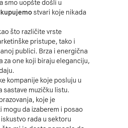
a smo uopšte došli u
o kupujemo
stvari koje nikada
kao što različite vrste
rketinške pristupe, tako i
janoj publici. Brza i energična
a za one koji biraju eleganciju,
daju.
ike kompanije koje posluju u
a sastave muzičku listu.
azovanja, koje je
i mogu da izaberem i posao
 iskustvo rada u sektoru