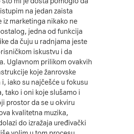
to što mi je dosta pomoglo da
pristupim na jedan zaista
e iz marketinga nikako ne
ostalog, jedna od funkcija
like da čuju u radnjama jeste
risničkom iskustvu i da
a. Uglavnom prilikom ovakvih
trukcije koje žanrovske
a i, iako su najčešće u fokusu
, tako i oni koje slušamo i
i prostor da se u okviru
nova kvalitetna muzika,
olazi do izražaja uređivački
jviše volim u tom procesu.