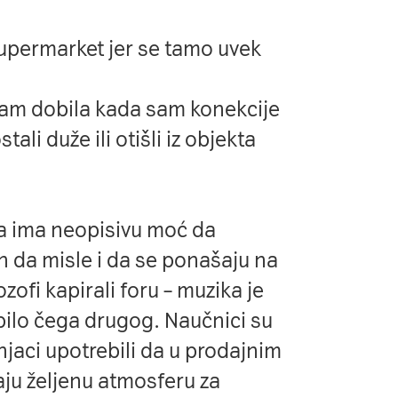
supermarket jer se tamo uvek
sam dobila kada sam konekcije
tali duže ili otišli iz objekta
a ima neopisivu moć da
ih da misle i da se ponašaju na
ozofi kapirali foru – muzika je
bilo čega drugog. Naučnici su
čnjaci upotrebili da u prodajnim
aju željenu atmosferu za