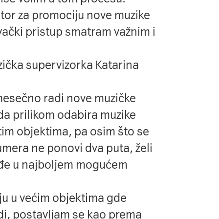
stor za promociju nove muzike
vački pristup smatram važnim i
zička supervizorka Katarina
mesečno radi nove muzičke
e da prilikom odabira muzike
u tim objektima, pa osim što se
era ne ponovi dva puta, želi
ođe u najboljem mogućem
aju u većim objektima gde
di, postavljam se kao prema