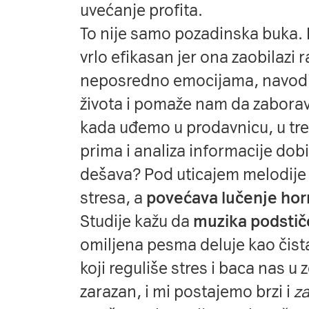
uvećanje profita.
To nije samo pozadinska buka. 
vrlo efikasan jer ona zaobilazi 
neposredno emocijama, navodi
života i pomaže nam da zaborav
kada uđemo u prodavnicu, u tre
prima i analiza informacije dob
dešava? Pod uticajem melodije
stresa, a
povećava lučenje ho
Studije kažu da
muzika podstič
omiljena pesma deluje kao čist
koji reguliše stres i baca nas u 
zarazan, i mi postajemo brzi i
za