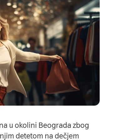
na u okolini Beograda zbog
šnjim detetom na dečjem