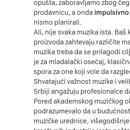
opušta, zaboravljamo zbog čeg
prodavnicu, a onda
impulsivn
nismo planirali.
Ali, nije svaka muzika ista. Baš 
proizvoda zahtevaju različite ma
muzika treba da se prilagodi cil
je za mladalački osećaj, klasičn
spora za one koji vole da razgle
Shvatajući važnost muzike i vel
Srbiji angažuju profesionalce d
Pored akademskog muzičkog obr
podrazumevalo da u budućnost
muzičke urednice, višegodišnje