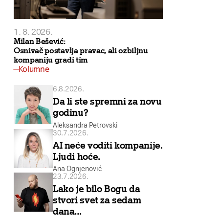
1. 8. 2026.
Milan Bešević:
Osnivač postavlja pravac, ali ozbiljnu
kompaniju gradi tim
Kolumne
6.8.2026.
Da li ste spremni za novu
godinu?
Aleksandra Petrovski
30.7.2026.
AI neće voditi kompanije.
Ljudi hoće.
Ana Ognjenović
23.7.2026.
Lako je bilo Bogu da
stvori svet za sedam
dana…