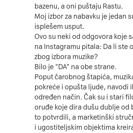
bazenu, a oni puštaju Rastu.
Moj izbor za nabavku je jedan 
isplešem usput.
Ovo su neki od odgovora koje 
na Instagramu pitala: Da li ste os
zbog izbora muzike?
Bilo je “DA” na obe strane.
Poput čarobnog štapića, muzik
pokreće i opušta ljude, navodi 
određen način. Čak su i stari fil
oruđe koje dira dušu dublje od 
to potvrdili, a marketinški stru
i ugostiteljskim objektima kreir