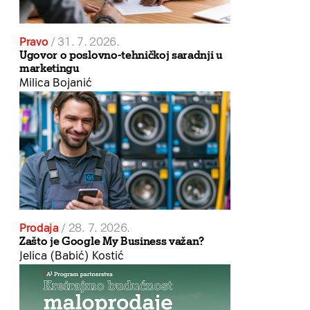
Pravo
/
31. 7. 2026.
Ugovor o poslovno-tehničkoj saradnji u
marketingu
Milica Bojanić
Prodaja
/
28. 7. 2026.
Zašto je Google My Business važan?
Jelica (Babić) Kostić