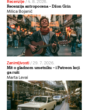
Recenzije
/
4. 8. 2026.
Recenzija antropocena – Džon Grin
Milica Bojanić
Zanimljivosti
/
29. 7. 2026.
Mit o gladnom umetniku – i Patreon koji
ga ruši
Marta Levai