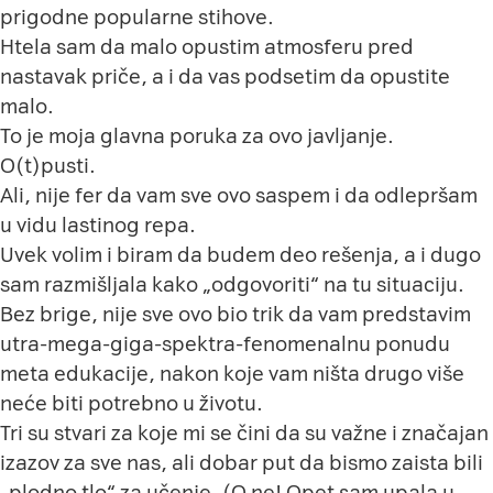
prigodne popularne stihove.
Htela sam da malo opustim atmosferu pred
nastavak priče, a i da vas podsetim da opustite
malo.
To je moja glavna poruka za ovo javljanje.
O(t)pusti.
Ali, nije fer da vam sve ovo saspem i da odlepršam
u vidu lastinog repa.
Uvek volim i biram da budem deo rešenja, a i dugo
sam razmišljala kako „odgovoriti“ na tu situaciju.
Bez brige, nije sve ovo bio trik da vam predstavim
utra-mega-giga-spektra-fenomenalnu ponudu
meta edukacije, nakon koje vam ništa drugo više
neće biti potrebno u životu.
Tri su stvari za koje mi se čini da su važne i značajan
izazov za sve nas, ali dobar put da bismo zaista bili
„plodno tlo“ za učenje. (O ne! Opet sam upala u