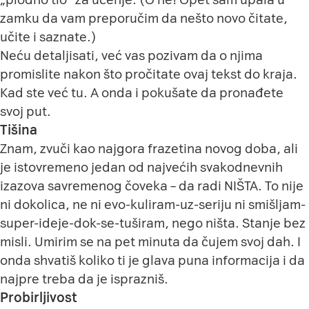
zamku da vam preporučim da nešto novo čitate,
učite i saznate.)
Neću detaljisati, već vas pozivam da o njima
promislite nakon što pročitate ovaj tekst do kraja.
Kad ste već tu. A onda i pokušate da pronađete
svoj put.
Tišina
Znam, zvuči kao najgora frazetina novog doba, ali
je istovremeno jedan od najvećih svakodnevnih
izazova savremenog čoveka – da radi NIŠTA. To nije
ni dokolica, ne ni evo-kuliram-uz-seriju ni smišljam-
super-ideje-dok-se-tuširam, nego ništa. Stanje bez
misli. Umirim se na pet minuta da čujem svoj dah. I
onda shvatiš koliko ti je glava puna informacija i da
najpre treba da je isprazniš.
Probirljivost