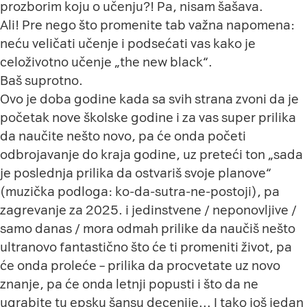
prozborim koju o učenju?! Pa, nisam šašava.
Ali! Pre nego što promenite tab važna napomena:
neću veličati učenje i podsećati vas kako je
celoživotno učenje „the new black“.
Baš suprotno.
Ovo je doba godine kada sa svih strana zvoni da je
početak nove školske godine i za vas super prilika
da naučite nešto novo, pa će onda početi
odbrojavanje do kraja godine, uz preteći ton „sada
je poslednja prilika da ostvariš svoje planove“
(muzička podloga: ko-da-sutra-ne-postoji), pa
zagrevanje za 2025. i jedinstvene / neponovljive /
samo danas / mora odmah prilike da naučiš nešto
ultranovo fantastično što će ti promeniti život, pa
će onda proleće – prilika da procvetate uz novo
znanje, pa će onda letnji popusti i što da ne
ugrabite tu epsku šansu decenije… I tako još jedan