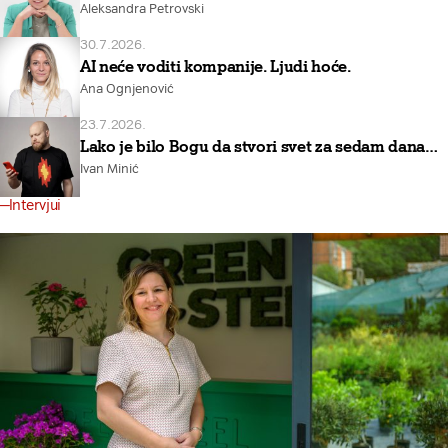
Aleksandra Petrovski
30.7.2026.
AI neće voditi kompanije. Ljudi hoće.
Ana Ognjenović
23.7.2026.
Lako je bilo Bogu da stvori svet za sedam dana…
Ivan Minić
Intervjui