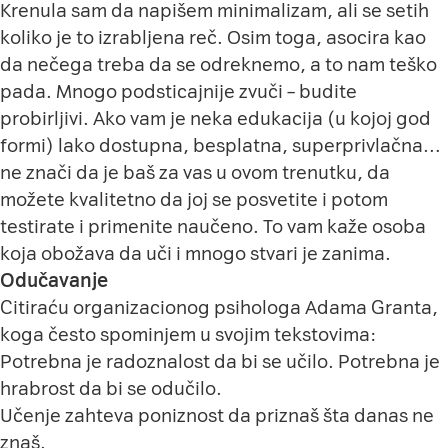
Krenula sam da napišem minimalizam, ali se setih
koliko je to izrabljena reč. Osim toga, asocira kao
da nečega treba da se odreknemo, a to nam teško
pada. Mnogo podsticajnije zvuči – budite
probirljivi. Ako vam je neka edukacija (u kojoj god
formi) lako dostupna, besplatna, superprivlačna…
ne znači da je baš za vas u ovom trenutku, da
možete kvalitetno da joj se posvetite i potom
testirate i primenite naučeno. To vam kaže osoba
koja obožava da uči i mnogo stvari je zanima.
Odučavanje
Citiraću organizacionog psihologa Adama Granta,
koga često spominjem u svojim tekstovima:
Potrebna je radoznalost da bi se učilo. Potrebna je
hrabrost da bi se odučilo.
Učenje zahteva poniznost da priznaš šta danas ne
znaš.