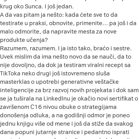
krug oko Sunca. I još jedan.
A da vas pitam ja nešto: kada ćete sve to da
testirate u praksi, obnovite, primenite… pa još i da
malo odmorite, da napravite mesta za nove
produkte učenja?
Razumem, razumem. I ja isto tako, braćo i sestre.
Uvek mislim da ima nešto novo da se nauči, da to
nije dovoljno, da dok ja testiram viralni recept sa
TikToka neko drugi još istovremeno sluša
masterklas o upotrebi generativne veštačke
inteligencije za brz razvoj novih projekata i dok sam
se ja tuširala na Linkedlnu je okačio novi sertifikat o
završenom C16 nivou obuke o strategijama
donošenja odluka, a na godišnji odmor je poneo
jednu knjigu više od mene i još da stiže da svakog
dana popuni jutarnje stranice i pedantno isprati