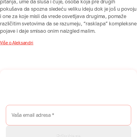
pitanja, ume da sluša i čuje, osoba koja pre drugih
pokušava da spozna sledeću veliku ideju dok je još u povoju
i one za koje misli da vrede osvetljava drugima, pomaže
različitim svetovima da se razumeju, “rasklapa” kompleksne
pojave i daje smisao onim naizgled malim.
Više o Aleksandri
Naša mreža u Vašem inboksu!
Prijavite se na naš newsletter i dobijajte najnovije savete,
vodiče i priče direktno u Vaš inboks.