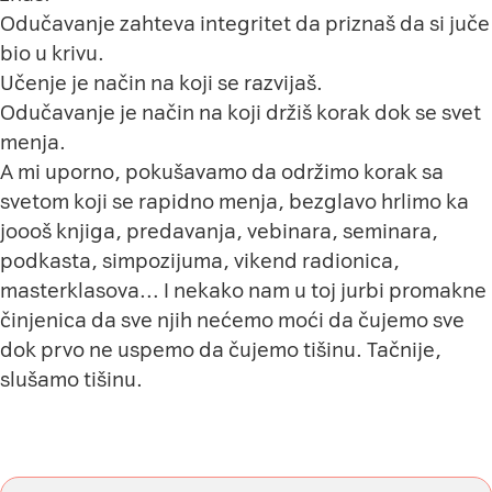
Odučavanje zahteva integritet da priznaš da si juče
bio u krivu.
Učenje je način na koji se razvijaš.
Odučavanje je način na koji držiš korak dok se svet
menja.
A mi uporno, pokušavamo da održimo korak sa
svetom koji se rapidno menja, bezglavo hrlimo ka
joooš knjiga, predavanja, vebinara, seminara,
podkasta, simpozijuma, vikend radionica,
masterklasova… I nekako nam u toj jurbi promakne
činjenica da sve njih nećemo moći da čujemo sve
dok prvo ne uspemo da čujemo tišinu. Tačnije,
slušamo tišinu.