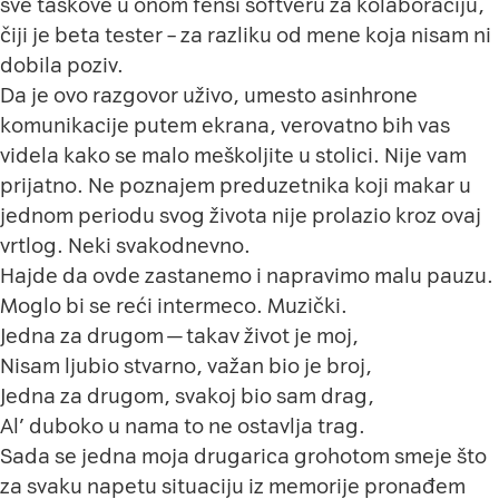
sve taskove u onom fensi softveru za kolaboraciju,
čiji je beta tester – za razliku od mene koja nisam ni
dobila poziv.
Da je ovo razgovor uživo, umesto asinhrone
komunikacije putem ekrana, verovatno bih vas
videla kako se malo meškoljite u stolici. Nije vam
prijatno. Ne poznajem preduzetnika koji makar u
jednom periodu svog života nije prolazio kroz ovaj
vrtlog. Neki svakodnevno.
Hajde da ovde zastanemo i napravimo malu pauzu.
Moglo bi se reći intermeco. Muzički.
Jedna za drugom — takav život je moj,
Nisam ljubio stvarno, važan bio je broj,
Jedna za drugom, svakoj bio sam drag,
Al’ duboko u nama to ne ostavlja trag.
Sada se jedna moja drugarica grohotom smeje što
za svaku napetu situaciju iz memorije pronađem