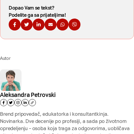
Dopao Vam se tekst?
Podelite ga sa prijateljima!
Podelite na Fejsbuku
Podelite na Tviteru
Podelite na Linkdinu
Podelite na imejl
Podelite na WhatsApp
Podelite na Viberu
Autor
Aleksandra Petrovski
Brend pripovedač, edukatorka i konsultantkinja.
Novinarka. Dve decenije po profesiji, a sada po životnom
opredeljenju – osoba koja traga za odgovorima, uobličava