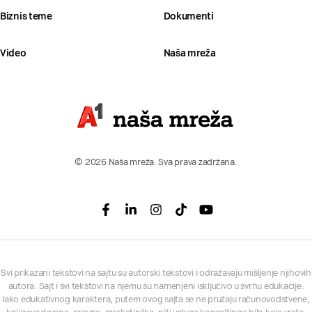
Biznis teme
Dokumenti
Video
Naša mreža
© 2026 Naša mreža. Sva prava zadržana.
Facebook
Linkedin
Instagram
Tiktok
Youtube
Svi prikazani tekstovi na sajtu su autorski tekstovi i odražavaju mišljenje njihovih
autora. Sajt i svi tekstovi na njemu su namenjeni isključivo u svrhu edukacije.
Iako edukativnog karaktera, putem ovog sajta se ne pružaju računovodstvene,