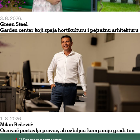
3. 8. 2026.
Green Steel:
Garden centar koji spaja hortikulturu i pejzažnu arhitekturu
1. 8. 2026.
Milan Bešević:
Osnivač postavlja pravac, ali ozbiljnu kompaniju gradi tim