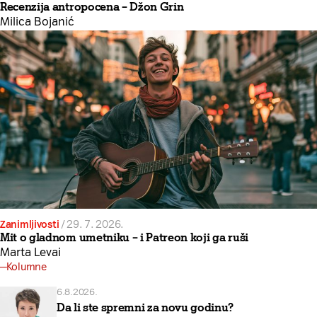
Recenzija antropocena – Džon Grin
Milica Bojanić
Zanimljivosti
/
29. 7. 2026.
Mit o gladnom umetniku – i Patreon koji ga ruši
Marta Levai
Kolumne
6.8.2026.
Da li ste spremni za novu godinu?