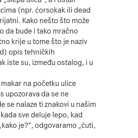
zicima (npr. ćorsokak ili dead
ijatni. Kako nešto što može
o da bude i tako mračno
no krije u tome što je naziv
d) opis tehničkih
ak iste su, između ostalog, i u
u makar na početku ulice
as upozorava da se ne
e se nalaze ti znakovi u našim
kada sve deluje lepo, kad
„kako je?“, odgovaramo „ćuti,