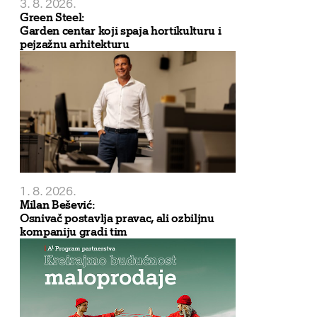
3. 8. 2026.
Green Steel:
Garden centar koji spaja hortikulturu i
pejzažnu arhitekturu
1. 8. 2026.
Milan Bešević:
Osnivač postavlja pravac, ali ozbiljnu
kompaniju gradi tim