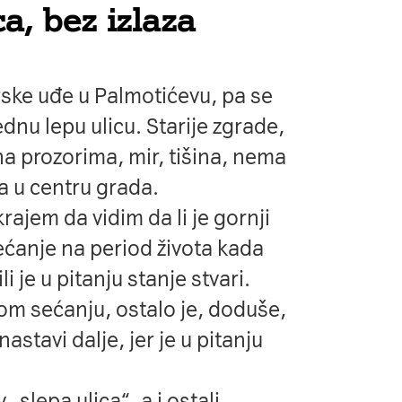
a, bez izlaza
ske uđe u Palmotićevu, pa se
ednu lepu ulicu. Starije zgrade,
na prozorima, mir, tišina, nema
a u centru grada.
ajem da vidim da li je gornji
ćanje na period života kada
i je u pitanju stanje stvari.
 mom sećanju, ostalo je, doduše,
astavi dalje, jer je u pitanju
„slepa ulica“, a i ostali