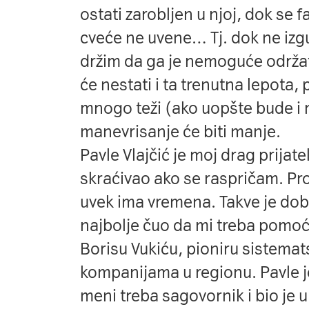
ostati zarobljen u njoj, dok se
cveće ne uvene… Tj. dok ne izgu
držim da ga je nemoguće održati 
će nestati i ta trenutna lepota, 
mnogo teži (ako uopšte bude i
manevrisanje će biti manje.
Pavle Vlajčić je moj drag prijate
skraćivao ako se raspričam. Pro
uvek ima vremena. Takve je dob
najbolje čuo da mi treba pomoć 
Borisu Vukiću, pioniru sistema
kompanijama u regionu. Pavle je
meni treba sagovornik i bio je u