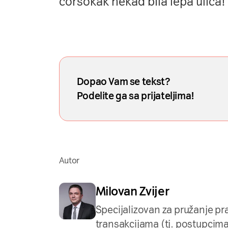
ćorsokak nekad bila lepa ulica!
Dopao Vam se tekst?
Podelite ga sa prijateljima!
Autor
Milovan Zvijer
Specijalizovan za pružanje p
transakcijama (tj. postupcim