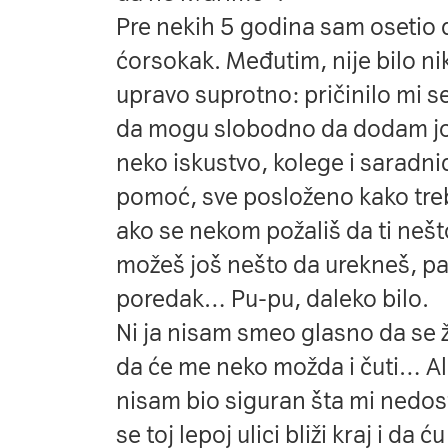
Pre nekih 5 godina sam osetio 
ćorsokak. Međutim, nije bilo n
upravo suprotno: pričinilo mi se
da mogu slobodno da dodam još j
neko iskustvo, kolege i saradni
pomoć, sve posloženo kako treb
ako se nekom požališ da ti nešto
možeš još nešto da urekneš, pa 
poredak… Pu-pu, daleko bilo.
Ni ja nisam smeo glasno da se 
da će me neko možda i čuti… Ali
nisam bio siguran šta mi nedos
se toj lepoj ulici bliži kraj i d