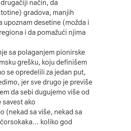
drugačiji način, da
totine) gradova, manjih
da upoznam desetine (možda i
z regiona i da pomažući njima
anje sa polaganjem pionirske
msku grešku, koju definišem
 se opredelili za jedan put,
ledimo, jer sve drugo je previše
ujem da sebi dugujemo više od
e savest ako
 (nekad sa više, nekad sa
z ćorsokaka… koliko god