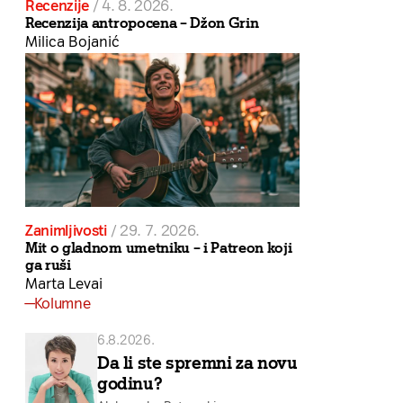
Recenzije
/
4. 8. 2026.
Recenzija antropocena – Džon Grin
Milica Bojanić
Zanimljivosti
/
29. 7. 2026.
Mit o gladnom umetniku – i Patreon koji
ga ruši
Marta Levai
Kolumne
6.8.2026.
Da li ste spremni za novu
godinu?