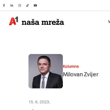
Facebook
Linkedin
Instagram
Tiktok
Youtube
V
Kolumne
Milovan Zvijer
15. 6. 2023.