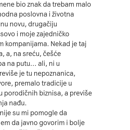
 mene bio znak da trebam malo
hodna poslovna i životna
dnu novu, drugačiju
isovo i moje zajedničko
im kompanijama. Nekad je taj
, a, na sreću, češće
a na putu… ali, ni u
reviše je tu nepoznanica,
ore, premalo tradicije u
u porodičnih biznisa, a previše
nja nađu.
nije su mi pomogle da
em da javno govorim i bolje