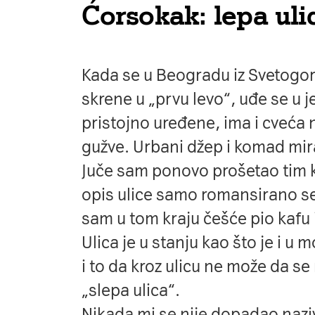
Ćorsokak: lepa ulic
Kada se u Beogradu iz Svetogor
skrene u „prvu levo“, uđe se u j
pristojno uređene, ima i cveća 
gužve. Urbani džep i komad mir
Juče sam ponovo prošetao tim kr
opis ulice samo romansirano se
sam u tom kraju češće pio kafu il
Ulica je u stanju kao što je i u
i to da kroz ulicu ne može da se n
„slepa ulica“.
Nikada mi se nije dopadao naziv 