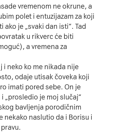
 fasade vremenom ne okrune, a
bim polet i entuzijazam za koji
ako je „svaki dan isti“. Tad
povratak u rikverc će biti
 moguć), a vremena za
lj i neko ko me nikada nije
sto, odaje utisak čoveka koji
ro imati pored sebe. On je
i „prosledio je moj slučaj“
tskog bavljenja porodičnim
 nekako naslutio da i Borisu i
 pravu.