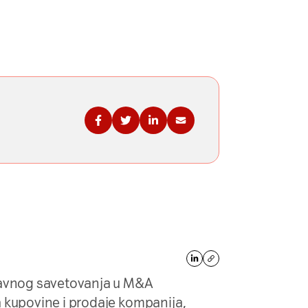
Podelite na Fejsbuku
Podelite na Tviteru
Podelite na Linkdinu
Podelite na imejl
ravnog savetovanja u M&A
a kupovine i prodaje kompanija,