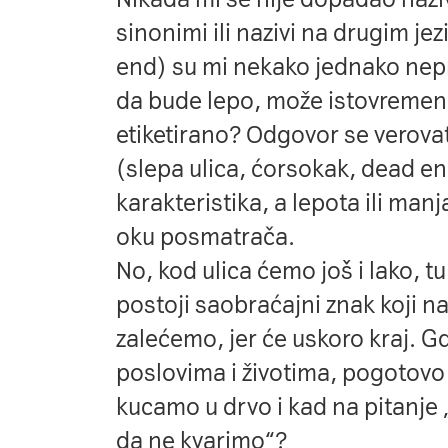
sinonimi ili nazivi na drugim je
end) su mi nekako jednako nepr
da bude lepo, može istovremen
etiketirano? Odgovor se verovat
(slepa ulica, ćorsokak, dead en
karakteristika, a lepota ili manj
oku posmatrača.
No, kod ulica ćemo još i lako, t
postoji saobraćajni znak koji n
zalećemo, jer će uskoro kraj. Gd
poslovima i životima, pogotovo 
kucamo u drvo i kad na pitanje 
da ne kvarimo“?