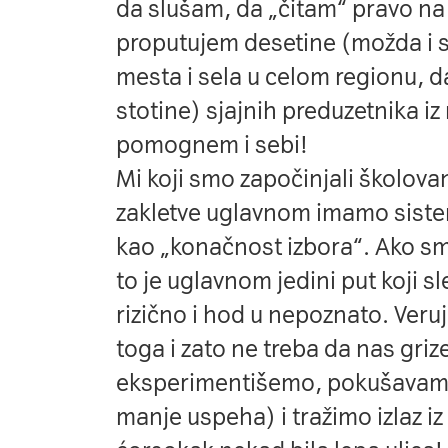
da slušam, da „čitam“ pravo na 
proputujem desetine (možda i s
mesta i sela u celom regionu, 
stotine) sjajnih preduzetnika i
pomognem i sebi!
Mi koji smo započinjali školov
zakletve uglavnom imamo siste
kao „konačnost izbora“. Ako smo
to je uglavnom jedini put koji s
rizično i hod u nepoznato. Ver
toga i zato ne treba da nas griz
eksperimentišemo, pokušavamo
manje uspeha) i tražimo izlaz i