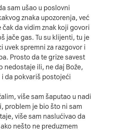
da sam ušao u poslovni
ikakvog znaka upozorenja, već
 čak da vidim znak koji govori
ače gas. Tu su klijenti, tu je
ci uvek spremni za razgovor i
a. Prosto da te grize savest
 nedostaje ili, ne daj Bože,
i da pokvariš postojeći
žalim, više sam šaputao u nadi
, problem je bio što ni sam
taje, više sam naslućivao da
a ću ako nešto ne preduzmem