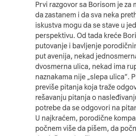
Prvi razgovor sa Borisom je za
da zastanem i da sva neka pret
iskustva mogu da se stave u je
perspektivu. Od tada kreće Bor
putovanje i bavljenje porodičn
put avenija, nekad jednosmerna
dvosmerna ulica, nekad ima rup
naznakama nije „slepa ulica“. P
previše pitanja koja traže odgov
rešavanju pitanja o nasleđivanj
potrebe da se odgovori na pita
U najkraćem, porodične kompa
počnem više da pišem, da počn