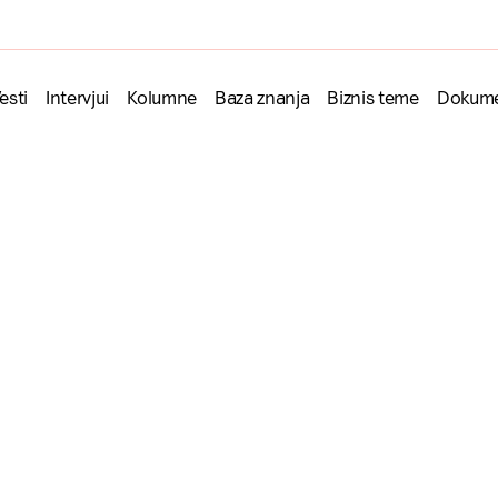
esti
Intervjui
Kolumne
Baza znanja
Biznis teme
Dokume