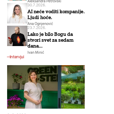
Aleksandra Petrovski
30.7.2026.
AI neće voditi kompanije.
Ljudi hoće.
Ana Ognjenović
23.7.2026.
Lako je bilo Bogu da
stvori svet za sedam
dana…
Ivan Minić
Intervjui