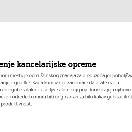
ćenje kancelarijske opreme
om mestu je od suštinskog značaja za preduzeća jer poboljša
anjuje gubitke. Kada kompanije zanemare da prate svoju
 da izgube vitalne i osetljive alate koji pojednostavljuju njihovo
́i da odrede ko mora biti odgovoran za bilo kakav gubitak ili š
 produktivnost.