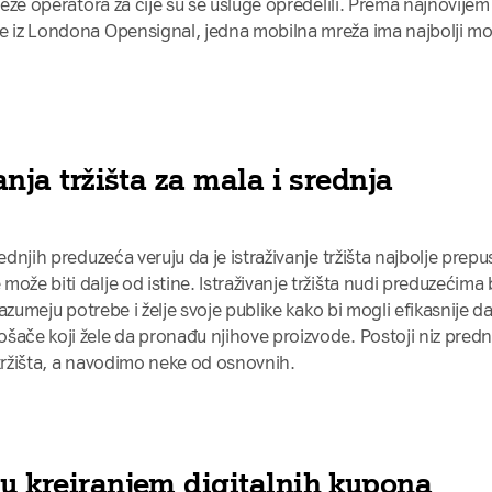
mreže operatora za čije su se usluge opredelili. Prema najnovijem
e iz Londona Opensignal, jedna mobilna mreža ima najbolji mo
anja tržišta za mala i srednja
ednjih preduzeća veruju da je istraživanje tržišta najbolje prepus
ože biti dalje od istine. Istraživanje tržišta nudi preduzećima 
 razumeju potrebe i želje svoje publike kako bi mogli efikasnije d
šače koji žele da pronađu njihove proizvode. Postoji niz predn
a tržišta, a navodimo neke od osnovnih.
ju kreiranjem digitalnih kupona