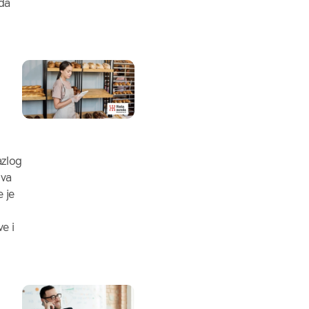
 da
azlog
ova
 je
e i