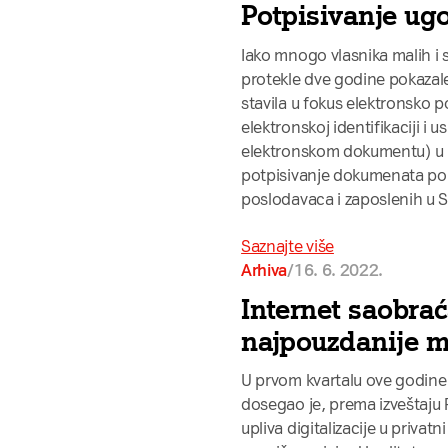
Potpisivanje ugo
Iako mnogo vlasnika malih i s
protekle dve godine pokazale
stavila u fokus elektronsko
elektronskoj identifikaciji 
elektronskom dokumentu) u p
potpisivanje dokumenata pola
poslodavaca i zaposlenih u Sr
Saznajte više
/
16. 6. 2022.
Arhiva
Internet saobrać
najpouzdanije m
U prvom kvartalu ove godine 
dosegao je, prema izveštaju 
upliva digitalizacije u privat