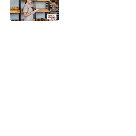
eću stranu
 na poslednju stranu