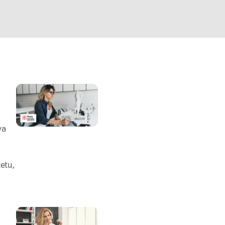
va
tetu,