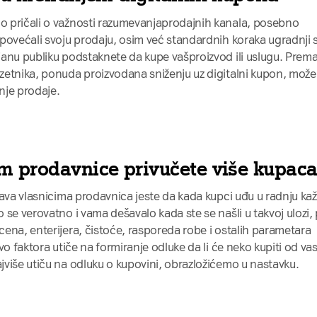
 pričali o važnosti razumevanjaprodajnih kanala, posebno
povećali svoju prodaju, osim već standardnih koraka ugradnji 
anu publiku podstaknete da kupe vašproizvod ili uslugu. Prem
zetnika, ponuda proizvodana sniženju uz digitalni kupon, može
nje prodaje.
m prodavnice privučete više kupac
šava vlasnicima prodavnica jeste da kada kupci uđu u radnju ka
se verovatno i vama dešavalo kada ste se našli u takvoj ulozi,
ena, enterijera, čistoće, rasporeda robe i ostalih parametara
vo faktora utiče na formiranje odluke da li će neko kupiti od vas
više utiču na odluku o kupovini, obrazložićemo u nastavku.