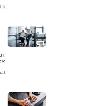
bilni
titi
bilo
a
osti