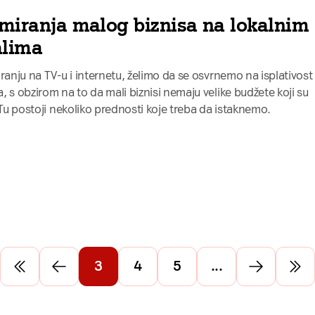
amiranja malog biznisa na lokalnim
alima
ranju na TV-u i internetu, želimo da se osvrnemo na isplativost
 s obzirom na to da mali biznisi nemaju velike budžete koji su
 Tu postoji nekoliko prednosti koje treba da istaknemo.
3
4
5
...
Idi na prvu stranu
Idi na prethodnu stranu
Idi na sled
Idi