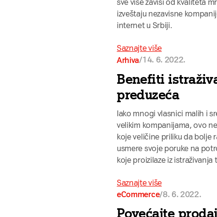
sve više zavisi od kvaliteta 
izveštaju nezavisne kompanij
internet u Srbiji.
Saznajte više
/
14. 6. 2022.
Arhiva
Benefiti istraživ
preduzeća
Iako mnogi vlasnici malih i sr
velikim kompanijama, ovo ne m
koje veličine priliku da bolje
usmere svoje poruke na potro
koje proizilaze iz istraživanj
Saznajte više
/
8. 6. 2022.
eCommerce
Povećajte proda