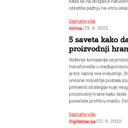
kada se na dospeće naručene
obratite pažnju na vrstu skl
Saznajte više
/
29. 6. 2022.
Arhiva
5 saveta kako d
proizvodnji hra
Vođenje kompanije za proizv
transformiše u međuproizvode
je brz razvoj ove industrije, 
unosna industrija postala i
primeniti strategije koje mo
proizvodnji hrane kako biste 
povećate profitnu maržu. Evo
Saznajte više
/
22. 6. 2022.
Digitalizacija