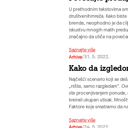
U prethodnim tekstovima smo
društvenihmreža. Kako biste 
brenda, neophodno je da cilj
iskustvu mnogih malih predu
značajno da utiče na poveća
Saznajte više
/
31. 5. 2022.
Arhiva
Kako da izgledo
Najčešći scenario koji se de
„ništa, samo razgledam”. Ovo 
ste procenjivanjem ponude, c
kreirali ukupan utisak. Mnošt
Faktore koje smatramo da naj
Saznajte više
/
24. 5. 2022.
Arhiva