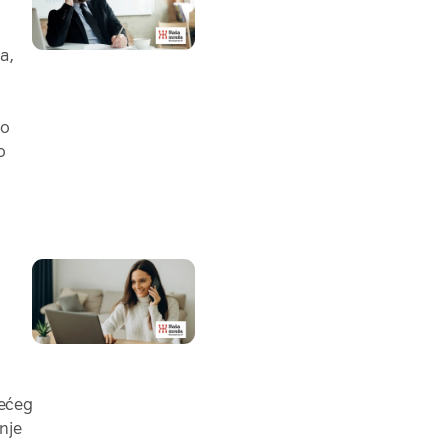
a,
 o
o
većeg
anje