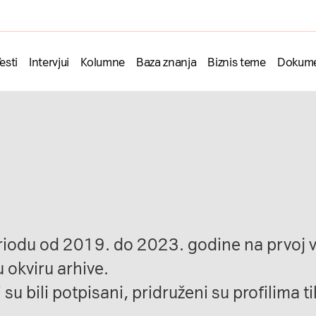
esti
Intervjui
Kolumne
Baza znanja
Biznis teme
Dokume
eriodu od 2019. do 2023. godine na prvoj ve
 okviru arhive.
 su bili potpisani, pridruženi su profilima t