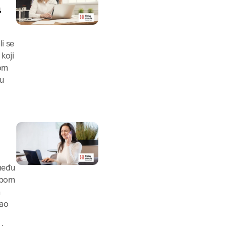
m
i se
koji
kom
su
zmeđu
robom
a
kao