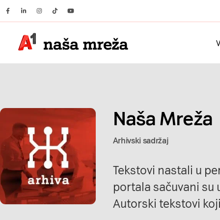
Facebook
Linkedin
Instagram
Tiktok
Youtube
V
Naša Mreža
Arhivski sadržaj
Tekstovi nastali u p
portala sačuvani su u
Autorski tekstovi koji