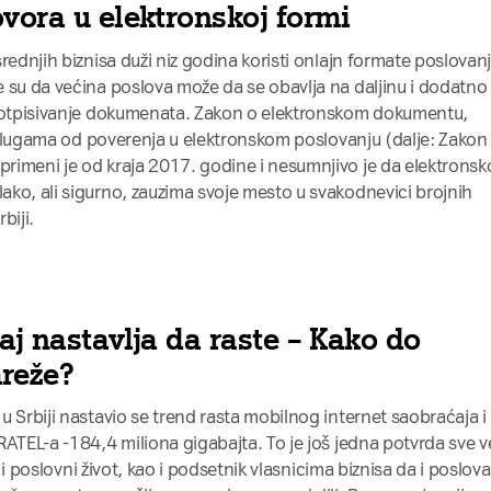
vora u elektronskoj formi
rednjih biznisa duži niz godina koristi onlajn formate poslovanj
 su da većina poslova može da se obavlja na daljinu i dodatno
 potpisivanje dokumenata. Zakon o elektronskom dokumentu,
i uslugama od poverenja u elektronskom poslovanju (dalje: Zakon
rimeni je od kraja 2017. godine i nesumnjivo je da elektronsk
ko, ali sigurno, zauzima svoje mesto u svakodnevici brojnih
biji.
aj nastavlja da raste – Kako do
reže?
u Srbiji nastavio se trend rasta mobilnog internet saobraćaja i
RATEL-a -184,4 miliona gigabajta. To je još jedna potvrda sve 
ni i poslovni život, kao i podsetnik vlasnicima biznisa da i poslov