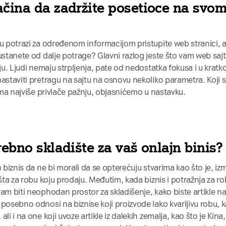
ačina da zadržite posetioce na svo
u potrazi za određenom informacijom pristupite web stranici, al
ustanete od dalje potrage? Glavni razlog jeste što vam web sajt 
nju. Ljudi nemaju strpljenja, pate od nedostatka fokusa i u krat
astaviti pretragu na sajtu na osnovu nekoliko parametra. Koji 
dima najviše privlače pažnju, objasnićemo u nastavku.
rebno skladište za vaš onlajn binis?
n biznis da ne bi morali da se opterećuju stvarima kao što je, i
išta za robu koju prodaju. Međutim, kada biznis i potražnja za 
am biti neophodan prostor za skladišenje, kako biste artikle n
 posebno odnosi na biznise koji proizvode lako kvarljivu robu, 
li i na one koji uvoze artikle iz dalekih zemalja, kao što je Kina,