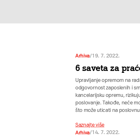
/
19. 7. 2022.
Arhiva
6 saveta za pra
Upravljanje opremom na radn
odgovornost zaposlenih i sm
kancelarijsku opremu, rizikuju
poslovanje. Takođe, neće moc
što može uticati na poslovnu
Saznajte više
/
14. 7. 2022.
Arhiva