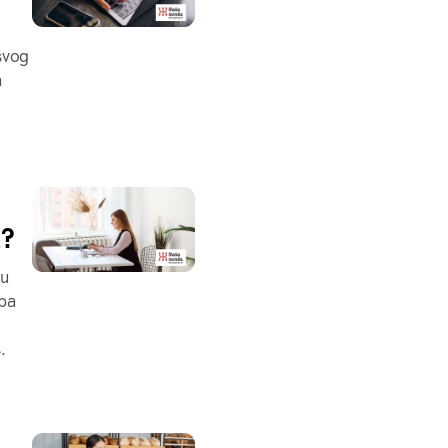
svog
a
a?
žu
 pa
.