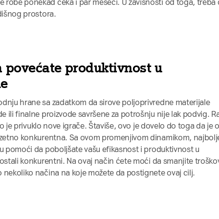
 robe ponekad čeka i par meseci. U zavisnosti od toga, treba
adišnog prostora.
a povećate produktivnost u
ne
odnju hrane sa zadatkom da sirove poljoprivredne materijale
 ili finalne proizvode savršene za potrošnju nije lak podvig. R
što je privuklo nove igrače. Štaviše, ovo je dovelo do toga da je 
zuzetno konkurentna. Sa ovom promenjivom dinamikom, najbolje
gu pomoći da poboljšate vašu efikasnost i produktivnost u
ostali konkurentni. Na ovaj način ćete moći da smanjite troškov
 nekoliko načina na koje možete da postignete ovaj cilj.