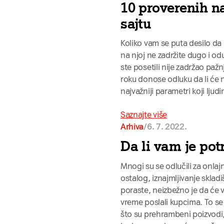
10 proverenih n
sajtu
Koliko vam se puta desilo da 
na njoj ne zadržite dugo i od
ste posetili nije zadržao paž
roku donose odluku da li će n
najvažniji parametri koji lju
Saznajte više
/
6. 7. 2022.
Arhiva
Da li vam je pot
Mnogi su se odlučili za onlaj
ostalog, iznajmljivanje sklad
poraste, neizbežno je da će v
vreme poslali kupcima. To se
što su prehrambeni poizvodi, a