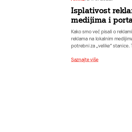
Isplativost rekl
medijima i port
Kako smo već pisali o reklami
reklama na lokalnim medijima,
potrebni za „velike“ stanice.
Saznajte više