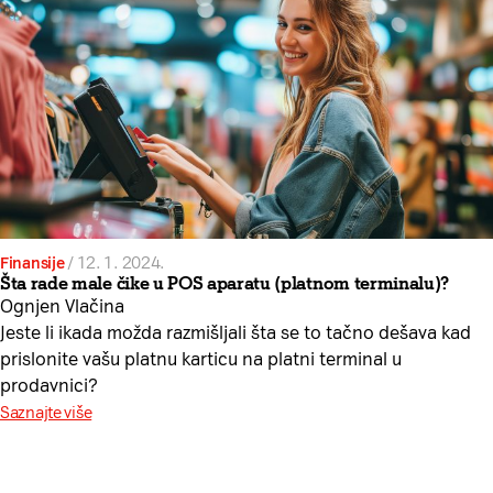
Finansije
/
12. 1. 2024.
Šta rade male čike u POS aparatu (platnom terminalu)?
Ognjen Vlačina
Jeste li ikada možda razmišljali šta se to tačno dešava kad
prislonite vašu platnu karticu na platni terminal u
prodavnici?
Saznajte više