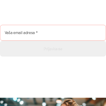
NašaMreža.rs direktno na Vaš
email?