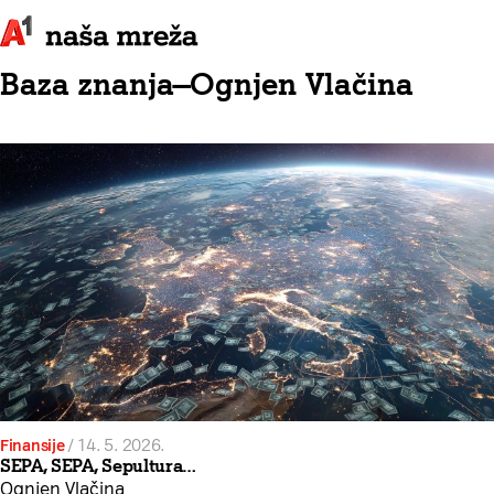
Baza znanja
—
Ognjen Vlačina
Finansije
/
14. 5. 2026.
SEPA, SEPA, Sepultura…
Ognjen Vlačina