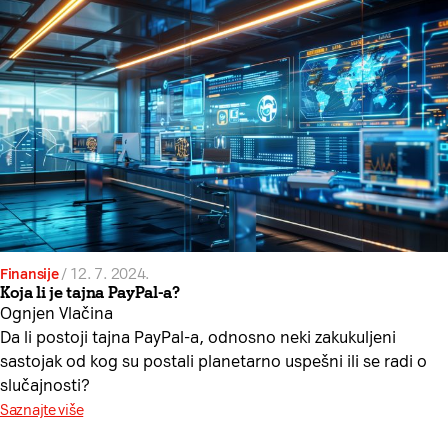
Finansije
/
12. 7. 2024.
Koja li je tajna PayPal-a?
Ognjen Vlačina
Da li postoji tajna PayPal-a, odnosno neki zakukuljeni
sastojak od kog su postali planetarno uspešni ili se radi o
slučajnosti?
Saznajte više