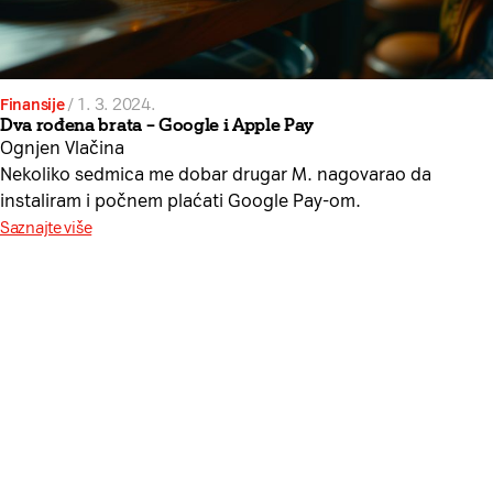
Finansije
/
1. 3. 2024.
Dva rođena brata – Google i Apple Pay
Ognjen Vlačina
Nekoliko sedmica me dobar drugar M. nagovarao da
instaliram i počnem plaćati Google Pay-om.
Saznajte više
Da li želite da besplatno
dobijate sadržaj sa