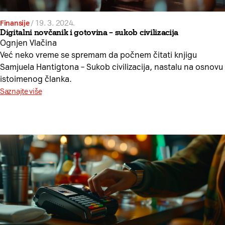
Finansije
/
19. 3. 2024.
Digitalni novčanik i gotovina – sukob civilizacija
Ognjen Vlačina
Već neko vreme se spremam da počnem čitati knjigu
Samjuela Hantigtona – Sukob civilizacija, nastalu na osnovu
istoimenog članka.
Saznajte više