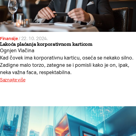
Finansije
/
22. 10. 2024.
Lakoća plaćanja korporativnom karticom
Ognjen Vlačina
Kad čovek ima korporativnu karticu, oseća se nekako silno.
Zadigne malo torzo, zategne se i pomisli kako je on, ipak,
neka važna faca, respektabilna.
Saznajte više