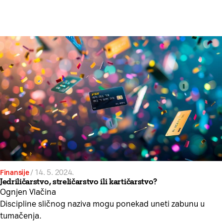
Finansije
/
14. 5. 2024.
Jedriličarstvo, streličarstvo ili kartičarstvo?
Ognjen Vlačina
Discipline sličnog naziva mogu ponekad uneti zabunu u
tumačenja.