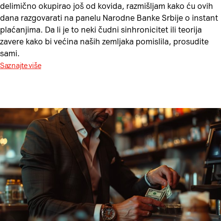
delimično okupirao još od kovida, razmišljam kako ću ovih
dana razgovarati na panelu Narodne Banke Srbije o instant
plaćanjima. Da li je to neki čudni sinhronicitet ili teorija
zavere kako bi većina naših zemljaka pomislila, prosudite
sami.
Saznajte više