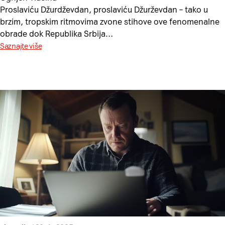
Proslaviću Džurdževdan, proslaviću Džurževdan – tako u
brzim, tropskim ritmovima zvone stihove ove fenomenalne
obrade dok Republika Srbija…
Saznajte više