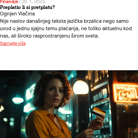
Finansije
/
29. 1. 2025.
Preplatio li si pretplatu?
Ognjen Vlačina
Nije naslov današnjeg teksta jezička brzalica nego samo
uvod u jednu sjajnu temu plaćanja, ne toliko aktuelnu kod
nas, ali široko rasprostranjenu širom sveta.
Saznajte više