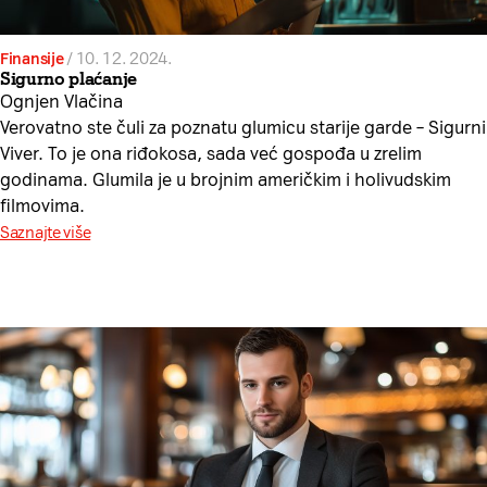
Finansije
/
10. 12. 2024.
Sigurno plaćanje
Ognjen Vlačina
Verovatno ste čuli za poznatu glumicu starije garde – Sigurni
Viver. To je ona riđokosa, sada već gospođa u zrelim
godinama. Glumila je u brojnim američkim i holivudskim
filmovima.
Saznajte više