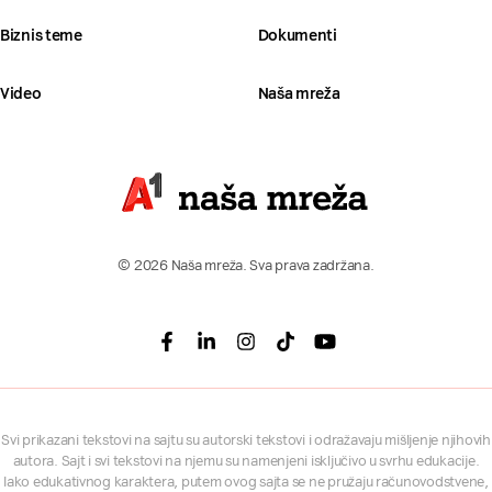
Biznis teme
Dokumenti
Video
Naša mreža
© 2026 Naša mreža. Sva prava zadržana.
Facebook
Linkedin
Instagram
Tiktok
Youtube
Svi prikazani tekstovi na sajtu su autorski tekstovi i odražavaju mišljenje njihovih
autora. Sajt i svi tekstovi na njemu su namenjeni isključivo u svrhu edukacije.
Iako edukativnog karaktera, putem ovog sajta se ne pružaju računovodstvene,