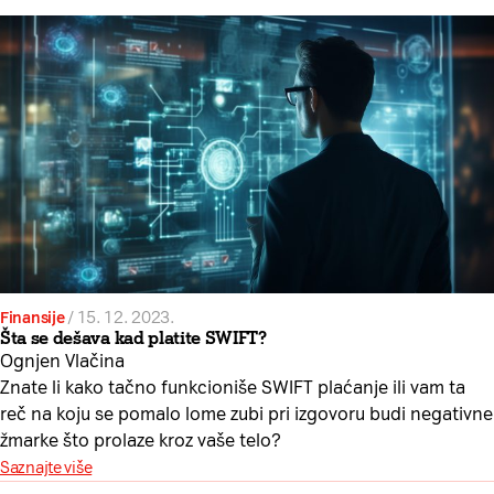
Finansije
/
15. 12. 2023.
Šta se dešava kad platite SWIFT?
Ognjen Vlačina
Znate li kako tačno funkcioniše SWIFT plaćanje ili vam ta
reč na koju se pomalo lome zubi pri izgovoru budi negativne
žmarke što prolaze kroz vaše telo?
Saznajte više