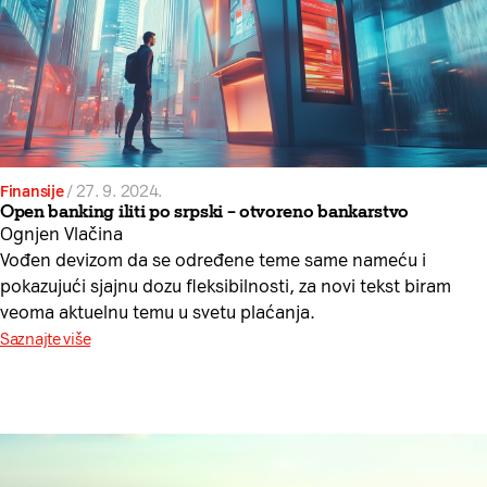
Finansije
/
27. 9. 2024.
Open banking iliti po srpski – otvoreno bankarstvo
Ognjen Vlačina
Vođen devizom da se određene teme same nameću i
pokazujući sjajnu dozu fleksibilnosti, za novi tekst biram
veoma aktuelnu temu u svetu plaćanja.
Saznajte više