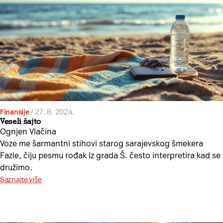
Finansije
/
27. 8. 2024.
Veseli šajto
Ognjen Vlačina
Voze me šarmantni stihovi starog sarajevskog šmekera
Fazle, čiju pesmu rođak iz grada Š. često interpretira kad se
družimo.
Saznajte više