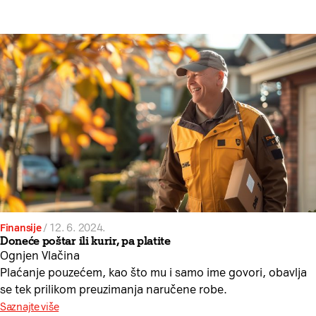
Finansije
/
12. 6. 2024.
Doneće poštar ili kurir, pa platite
Ognjen Vlačina
Plaćanje pouzećem, kao što mu i samo ime govori, obavlja
se tek prilikom preuzimanja naručene robe.
Saznajte više