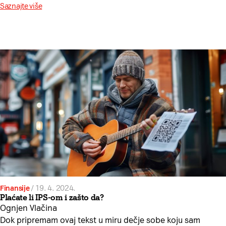
Saznajte više
Finansije
/
19. 4. 2024.
Plaćate li IPS-om i zašto da?
Ognjen Vlačina
Dok pripremam ovaj tekst u miru dečje sobe koju sam