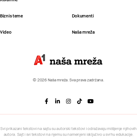
Biznis teme
Dokumenti
Video
Naša mreža
© 2026 Naša mreža. Sva prava zadržana.
Facebook
Linkedin
Instagram
Tiktok
Youtube
Svi prikazani tekstovi na sajtu su autorski tekstovi i odražavaju mišljenje njihovih
autora. Sajt i svi tekstovi na njemu su namenjeni isključivo u svrhu edukacije.