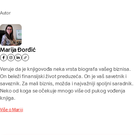
Autor
Marija Đorđić
Veruje da je knjigovođa neka vrsta biografa vašeg biznisa.
On beleži finansijski život preduzeća. On je vaš savetnik i
saveznik. Za mali biznis, možda i najvažniji spoljni saradnik.
Neko od koga se očekuje mnogo više od pukog vođenja
knjiga.
Više o Mariji