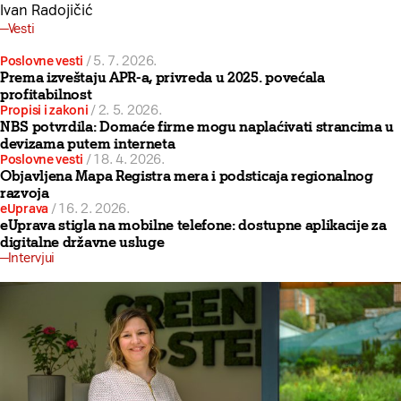
Ivan Radojičić
Vesti
Poslovne vesti
/
5. 7. 2026.
Prema izveštaju APR-a, privreda u 2025. povećala
profitabilnost
Propisi i zakoni
/
2. 5. 2026.
NBS potvrdila: Domaće firme mogu naplaćivati strancima u
devizama putem interneta
Poslovne vesti
/
18. 4. 2026.
Objavljena Mapa Registra mera i podsticaja regionalnog
razvoja
eUprava
/
16. 2. 2026.
eUprava stigla na mobilne telefone: dostupne aplikacije za
digitalne državne usluge
Intervjui