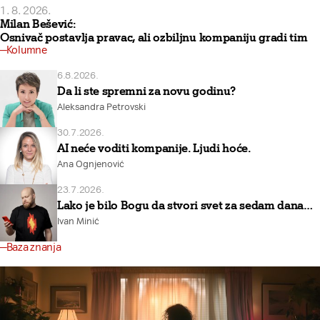
1. 8. 2026.
Milan Bešević:
Osnivač postavlja pravac, ali ozbiljnu kompaniju gradi tim
Kolumne
6.8.2026.
Da li ste spremni za novu godinu?
Aleksandra Petrovski
30.7.2026.
AI neće voditi kompanije. Ljudi hoće.
Ana Ognjenović
23.7.2026.
Lako je bilo Bogu da stvori svet za sedam dana…
Ivan Minić
Baza znanja