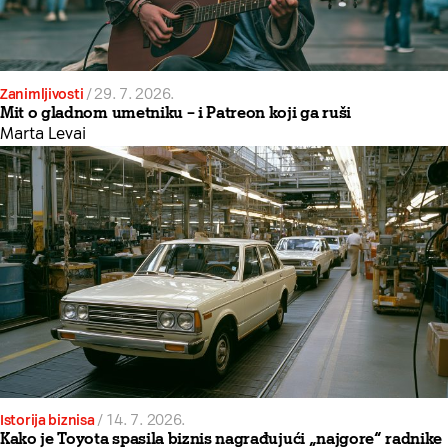
Zanimljivosti
/
29. 7. 2026.
Mit o gladnom umetniku – i Patreon koji ga ruši
Marta Levai
Istorija biznisa
/
14. 7. 2026.
Kako je Toyota spasila biznis nagrađujući „najgore“ radnike