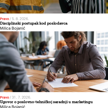
Pravo
/
5. 8. 2026.
Disciplinski postupak kod poslodavca
Milica Bojanić
Pravo
/
31. 7. 2026.
Ugovor o poslovno-tehničkoj saradnji u marketingu
Milica Bojanić