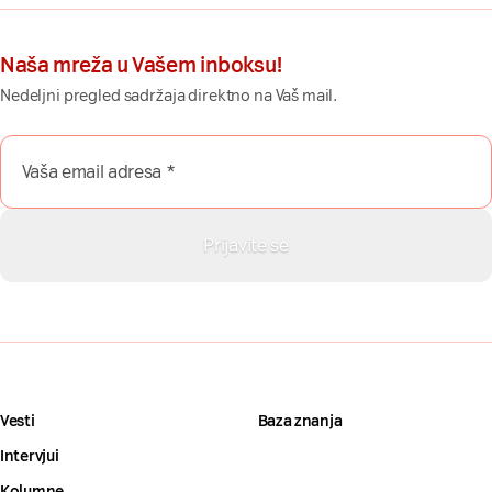
Naša mreža u Vašem inboksu!
Nedeljni pregled sadržaja direktno na Vaš mail.
Vesti
Baza znanja
Intervjui
Kolumne