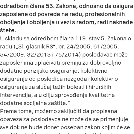
odredbom člana 53. Zakona, odnosno da osigura
zaposlene od povreda na radu, profesionalnih
oboljenja i oboljenja u vezi s radom, radi naknade
štete.
U skladu sa odredbom člana 119. stav 5. Zakona o
radu („Sl. glasnik RS“, br. 24/2005, 61/2005,
54/2009, 32/2013 i 75/2014) poslodavac može
zaposlenima uplaćivati premiju za dobrovoljno
dodatno penzijsko osiguranje, kolektivno
osiguranje od posledica nezgoda i kolektivno
osiguranje za slučaj težih bolesti i hirurških
intervencija, a u cilju sprovođenja kvalitetne
dodatne socijalne zaštite.“
Prema tome, možemo zaključiti da propisana
obaveza za poslodavca ne može da se primenjuje
sve dok ne bude donet poseban zakon kojim će se