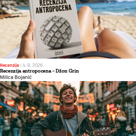
Recenzije
/
4. 8. 2026.
Recenzija antropocena – Džon Grin
Milica Bojanić