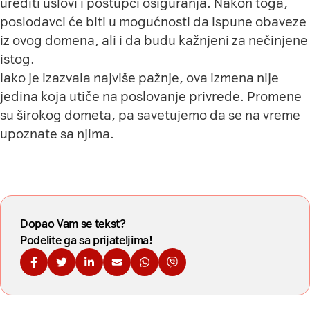
urediti uslovi i postupci osiguranja. Nakon toga,
poslodavci će biti u mogućnosti da ispune obaveze
iz ovog domena, ali i da budu kažnjeni za nečinjene
istog.
Iako je izazvala najviše pažnje, ova izmena nije
jedina koja utiče na poslovanje privrede. Promene
su širokog dometa, pa savetujemo da se na vreme
upoznate sa njima.
Dopao Vam se tekst?
Podelite ga sa prijateljima!
Podelite na Fejsbuku
Podelite na Tviteru
Podelite na Linkdinu
Podelite na imejl
Podelite na WhatsApp
Podelite na Viberu