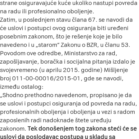
strane osiguravajuće kuće ukoliko nastupi povreda
na radu ili profesionalno oboljenje.
Zatim, u poslednjem stavu člana 67. se navodi da
će uslovi i postupci ovog osiguranja biti uređeni
posebnim zakonom, što je rešenje koje je bilo
navedeno i u „starom“ Zakonu o BZR, u članu 53.
Povodom ove odredbe, Ministarstvo za rad,
zapošljavanje, boračka i socijalna pitanja izdalo je
svojevremeno (u aprilu 2015. godine) Mišljenje
broj 011-00-00016/2015-01, gde se navodi,
između ostalog:
„Shodno prethodno navedenom, propisano je da
se uslovi i postupci osiguranja od povreda na radu,
profesionalnih oboljenja i oboljenja u vezi s radom
zaposlenih radi nadoknade štete uređuju
zakonom.
Tek donošenjem tog zakona steći će se
uslovi da poslodavac postupa u skladu sa