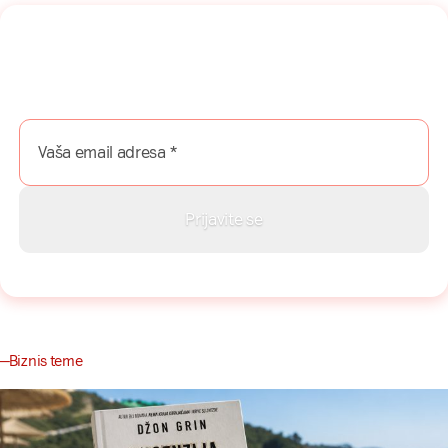
Naša mreža u Vašem inboksu!
Prijavite se na naš newsletter i dobijajte najnovije savete,
vodiče i priče direktno u Vaš inboks.
Biznis teme