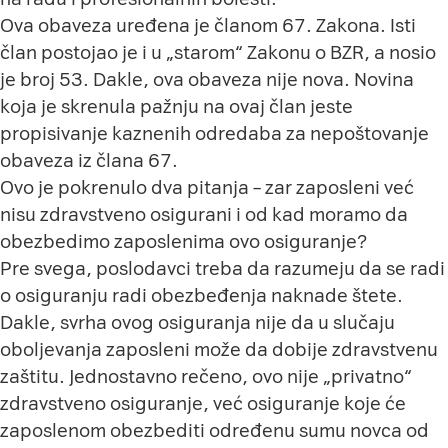
Ova obaveza uređena je članom 67. Zakona. Isti
član postojao je i u „starom“ Zakonu o BZR, a nosio
je broj 53. Dakle, ova obaveza nije nova. Novina
koja je skrenula pažnju na ovaj član jeste
propisivanje kaznenih odredaba za nepoštovanje
obaveza iz člana 67.
Ovo je pokrenulo dva pitanja – zar zaposleni već
nisu zdravstveno osigurani i od kad moramo da
obezbedimo zaposlenima ovo osiguranje?
Pre svega, poslodavci treba da razumeju da se radi
o osiguranju radi obezbeđenja naknade štete.
Dakle, svrha ovog osiguranja nije da u slučaju
oboljevanja zaposleni može da dobije zdravstvenu
zaštitu. Jednostavno rečeno, ovo nije „privatno“
zdravstveno osiguranje, već osiguranje koje će
zaposlenom obezbediti određenu sumu novca od