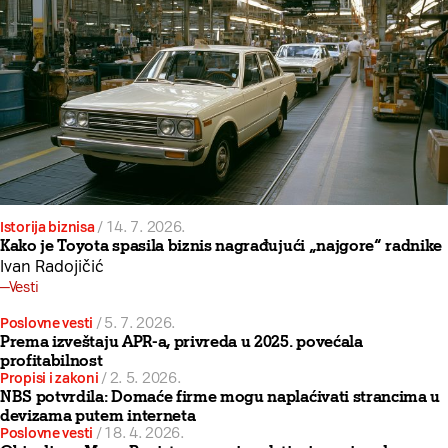
Istorija biznisa
/
14. 7. 2026.
Kako je Toyota spasila biznis nagrađujući „najgore“ radnike
Ivan Radojičić
Vesti
Poslovne vesti
/
5. 7. 2026.
Prema izveštaju APR-a, privreda u 2025. povećala
profitabilnost
Propisi i zakoni
/
2. 5. 2026.
NBS potvrdila: Domaće firme mogu naplaćivati strancima u
devizama putem interneta
Poslovne vesti
/
18. 4. 2026.