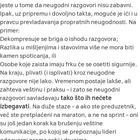
jeste u tome da neugodni razgovori nisu zabavni.
Ipak, uz pripremu i dovoljno takta, moguće je ići i u
pravcu prevladavanja propratnih neugodnosti. Na
primer:
Dekompresuje se briga o ishodu razgovora;
Razlika u mišljenjima i stavovima više ne mora biti
kamen spoticanja, ili
Osobe koje zaista imaju frku će se osetiti sigurnije.
Na kraju, plivati (i isplivati) kroz neugodne
razgovore nije lako. Vremenom postaje lakše, ali
zahteva veštinu i praksu – i zato se neugodni
razgovori savladavaju
tako što ih nećete
izbegavati
. Na duže staze – a ako ste preduzetnik,
već ste pretplaćeni na maraton, a ne na sprint – oni
su još jedan korak ka brušenju veštine
komunikacije, po kojoj se prepoznaju
lideri