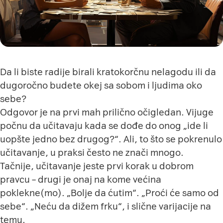
Da li biste radije birali kratokorčnu nelagodu ili da
dugoročno budete okej sa sobom i ljudima oko
sebe?
Odgovor je na prvi mah prilično očigledan. Vijuge
počnu da učitavaju kada se dođe do onog „ide li
uopšte jedno bez drugog?“. Ali, to što se pokrenulo
učitavanje, u praksi često ne znači mnogo.
Tačnije, učitavanje jeste prvi korak u dobrom
pravcu – drugi je onaj na kome većina
poklekne(mo). „Bolje da ćutim“. „Proći će samo od
sebe“. „Neću da dižem frku“, i slične varijacije na
temu.