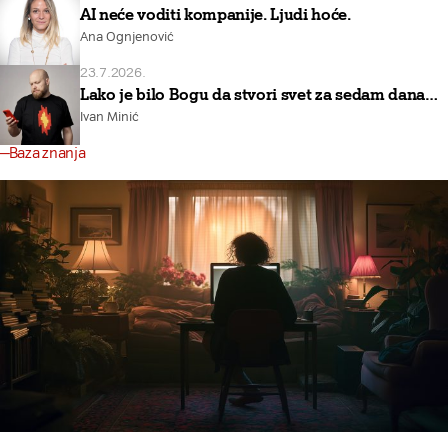
AI neće voditi kompanije. Ljudi hoće.
Ana Ognjenović
23.7.2026.
Lako je bilo Bogu da stvori svet za sedam dana…
Ivan Minić
Baza znanja