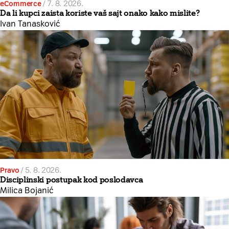
eCommerce
/
7. 8. 2026.
Da li kupci zaista koriste vaš sajt onako kako mislite?
Ivan Tanasković
Pravo
/
5. 8. 2026.
Disciplinski postupak kod poslodavca
Milica Bojanić