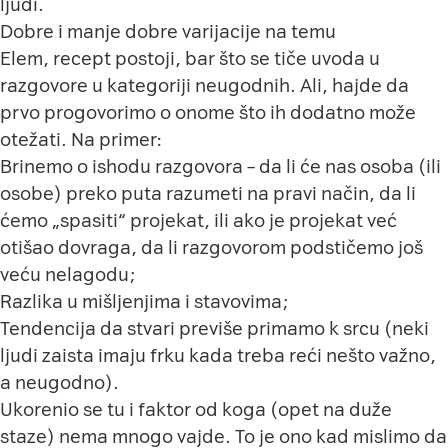
ljudi.
Dobre i manje dobre varijacije na temu
Elem, recept postoji, bar što se tiče uvoda u
razgovore u kategoriji neugodnih. Ali, hajde da
prvo progovorimo o onome što ih dodatno može
otežati. Na primer:
Brinemo o ishodu razgovora – da li će nas osoba (ili
osobe) preko puta razumeti na pravi način, da li
ćemo „spasiti“ projekat, ili ako je projekat već
otišao dovraga, da li razgovorom podstičemo još
veću nelagodu;
Razlika u mišljenjima i stavovima;
Tendencija da stvari previše primamo k srcu (neki
ljudi zaista imaju frku kada treba reći nešto važno,
a neugodno).
Ukorenio se tu i faktor od koga (opet na duže
staze) nema mnogo vajde. To je ono kad mislimo da