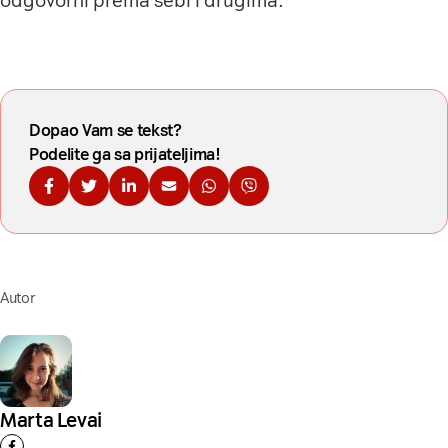
odgovorni prema sebi i drugima.
Dopao Vam se tekst?
Podelite ga sa prijateljima!
Podelite na Fejsbuku
Podelite na Tviteru
Podelite na Linkdinu
Podelite na imejl
Podelite na WhatsApp
Podelite na Viberu
Autor
Marta Levai