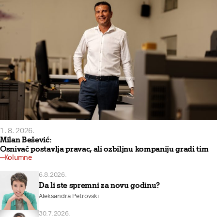
1. 8. 2026.
Milan Bešević:
Osnivač postavlja pravac, ali ozbiljnu kompaniju gradi tim
Kolumne
6.8.2026.
Da li ste spremni za novu godinu?
Aleksandra Petrovski
30.7.2026.