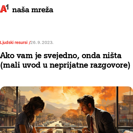
Ljudski resursi
26. 9. 2023.
Ako vam je svejedno, onda ništa
(mali uvod u neprijatne razgovore)