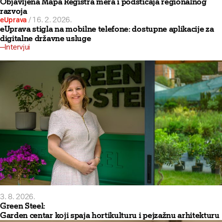
Objavljena Mapa Registra mera i podsticaja regionalnog
razvoja
eUprava
/
16. 2. 2026.
eUprava stigla na mobilne telefone: dostupne aplikacije za
digitalne državne usluge
Intervjui
3. 8. 2026.
Green Steel:
Garden centar koji spaja hortikulturu i pejzažnu arhitekturu