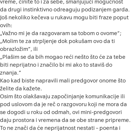
vreme, činite to i za sebe, smanjujući mogućnost
da drugi instinktivno odreaguju podizanjem garda.
Još nekoliko kečeva u rukavu mogu biti fraze poput
ovih:
„Važno mi je da razgovaram sa tobom o ovome“;
„Molim te za strpljenje dok pokušam ovo da ti
obrazložim“, ili
„Plašim se da bih mogao reći nešto što će za tebe
biti neprijatno i značilo bi mi ako to staviš do
znanja.“
Kao kad biste napravili mali predgovor onome što
želite da kažete.
Osim što olakšavaju započinjanje komunikacije ili
pod uslovom da je reč o razgovoru koji ne mora da
se dogodi u roku od odmah, ovi mini-predgovori
daju prostora i vremena da se obe strane pripreme.
To ne znači da će neprijatnost nestati – poenta i