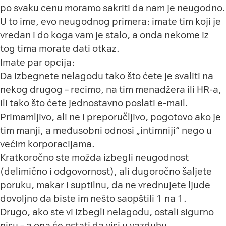
po svaku cenu moramo sakriti da nam je neugodno.
U to ime, evo neugodnog primera: imate tim koji je
vredan i do koga vam je stalo, a onda nekome iz
tog tima morate dati otkaz.
Imate par opcija:
Da izbegnete nelagodu tako što ćete je svaliti na
nekog drugog – recimo, na tim menadžera ili HR-a,
ili tako što ćete jednostavno poslati e-mail.
Primamljivo, ali ne i preporučljivo, pogotovo ako je
tim manji, a međusobni odnosi „intimniji“ nego u
većim korporacijama.
Kratkoročno ste možda izbegli neugodnost
(delimično i odgovornost), ali dugoročno šaljete
poruku, makar i suptilnu, da ne vrednujete ljude
dovoljno da biste im nešto saopštili 1 na 1.
Drugo, ako ste vi izbegli nelagodu, ostali sigurno
nisu – a ona će ostati da visi u vazduhu,