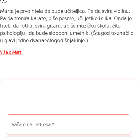
Marta je prvo htela da bude učiteljica. Pa da svira violinu.
Pa da trenira karate, piše pesme, uči jezike i slika. Onda je
htela da fotka, svira gitaru, upiše muzičku školu, čita
psihologiju i da bude slobodni umetnik. (Štagod to značilo
u glavi jedne dvanaestogodišnjakinje.)
Više o Marti
Naša mreža u Vašem inboksu!
Prijavite se na naš newsletter i dobijajte najnovije savete,
vodiče i priče direktno u Vaš inboks.