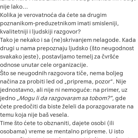
nije lako…
Kolika je verovatnoća da ćete sa drugim
poznanikom-preduzetnikom imati smisleniji,
kvalitetniji i ljudskiji razgovor?
Tako je nekako i sa (ne)skrivanjem nelagode. Kada
drugi u nama prepoznaju ljudsko (što neugodnost
svakako jeste), postavljamo temelj za čvršće
odnose unutar cele organizacije.
Što se neugodnih razgovora tiče, nema boljeg
načina za probiti led od „priprema, pozor“
.
Nije
jednostavno, ali nije ni nemoguće: na primer, uz
jedno
„Mogu li da razgovaram sa tobom?“
, gde
ćete predočiti da biste želeli da porazgovarate na
temu koja nije baš vesela.
Time što ćete to obznaniti, dajete osobi (ili
osobama) vreme se mentalno pripreme. U isto