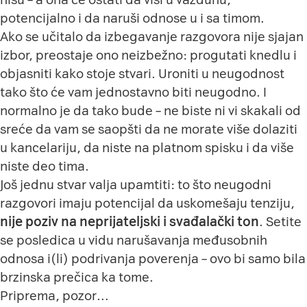
potencijalno i da naruši odnose u i sa timom.
Ako se učitalo da izbegavanje razgovora nije sjajan
izbor, preostaje ono neizbežno: progutati knedlu i
objasniti kako stoje stvari. Uroniti u neugodnost
tako što će vam jednostavno biti neugodno. I
normalno je da tako bude – ne biste ni vi skakali od
sreće da vam se saopšti da ne morate više dolaziti
u kancelariju, da niste na platnom spisku i da više
niste deo tima.
Još jednu stvar valja upamtiti: to što neugodni
razgovori imaju potencijal da uskomešaju tenziju,
nije poziv na neprijateljski i svađalački ton
. Setite
se posledica u vidu narušavanja međusobnih
odnosa i(li) podrivanja poverenja – ovo bi samo bila
brzinska prečica ka tome.
Priprema, pozor…