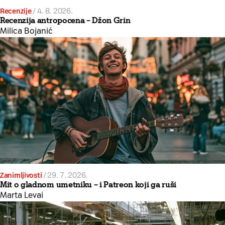
Recenzije
/
4. 8. 2026.
Recenzija antropocena – Džon Grin
Milica Bojanić
Zanimljivosti
/
29. 7. 2026.
Mit o gladnom umetniku – i Patreon koji ga ruši
Marta Levai