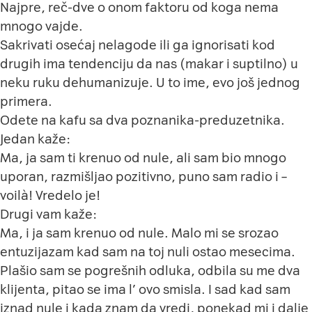
Najpre, reč-dve o onom faktoru od koga nema
mnogo vajde.
Sakrivati osećaj nelagode ili ga ignorisati kod
drugih ima tendenciju da nas (makar i suptilno) u
neku ruku dehumanizuje. U to ime, evo još jednog
primera.
Odete na kafu sa dva poznanika-preduzetnika.
Jedan kaže:
Ma, ja sam ti krenuo od nule, ali sam bio mnogo
uporan, razmišljao pozitivno, puno sam radio i –
voilà! Vredelo je!
Drugi vam kaže:
Ma, i ja sam krenuo od nule. Malo mi se srozao
entuzijazam kad sam na toj nuli ostao mesecima.
Plašio sam se pogrešnih odluka, odbila su me dva
klijenta, pitao se ima l’ ovo smisla. I sad kad sam
iznad nule i kada znam da vredi, ponekad mi i dalje