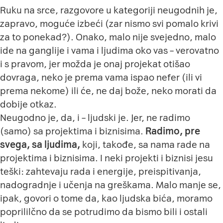
Ruku na srce, razgovore u kategoriji neugodnih je,
zapravo, moguće izbeći (zar nismo svi pomalo krivi
za to ponekad?). Onako, malo nije svejedno, malo
ide na ganglije i vama i ljudima oko vas – verovatno
i s pravom, jer možda je onaj projekat otišao
dovraga, neko je prema vama ispao nefer (ili vi
prema nekome) ili će, ne daj bože, neko morati da
dobije otkaz.
Neugodno je, da, i – ljudski je. Jer, ne radimo
(samo) sa projektima i biznisima.
Radimo, pre
svega, sa ljudima,
koji, takođe, sa nama rade na
projektima i biznisima. I neki projekti i biznisi jesu
teški: zahtevaju rada i energije, preispitivanja,
nadogradnje i učenja na greškama. Malo manje se,
ipak, govori o tome da, kao ljudska bića, moramo
poprililčno da se potrudimo da bismo bili i ostali