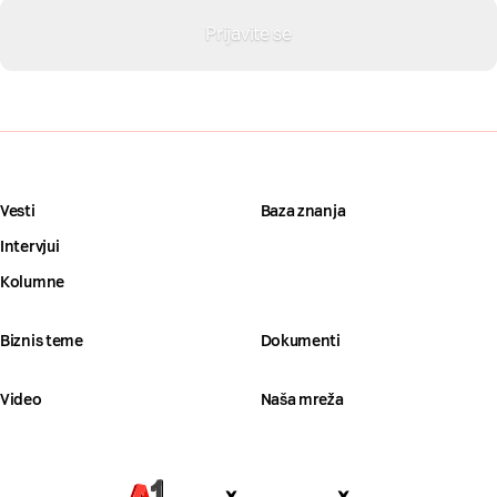
Vesti
Baza znanja
Intervjui
Kolumne
Biznis teme
Dokumenti
Video
Naša mreža