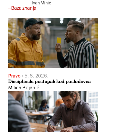
Ivan Minić
Baza znanja
Pravo
/
5. 8. 2026.
Disciplinski postupak kod poslodavca
Milica Bojanić