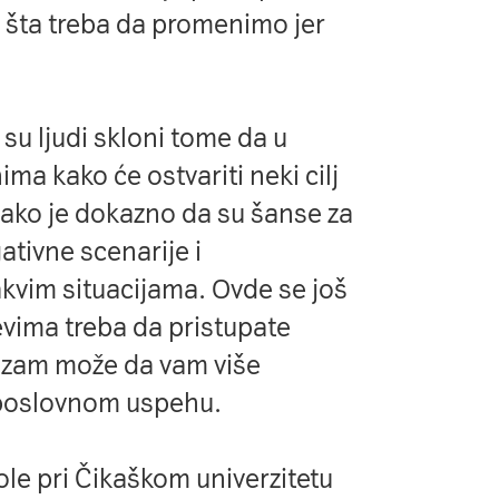
n šta treba da promenimo jer
su ljudi skloni tome da u
ima kako će ostvariti neki cilj
ako je dokazno da su šanse za
tivne scenarije i
akvim situacijama. Ovde se još
evima treba da pristupate
mizam može da vam više
 poslovnom uspehu.
le pri Čikaškom univerzitetu