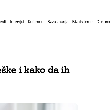
esti
Intervjui
Kolumne
Baza znanja
Biznis teme
Dokume
eške i kako da ih