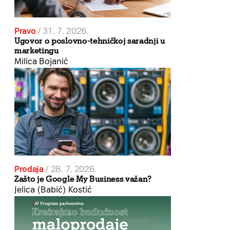
Pravo
/
31. 7. 2026.
Ugovor o poslovno-tehničkoj saradnji u
marketingu
Milica Bojanić
Prodaja
/
28. 7. 2026.
Zašto je Google My Business važan?
Jelica (Babić) Kostić