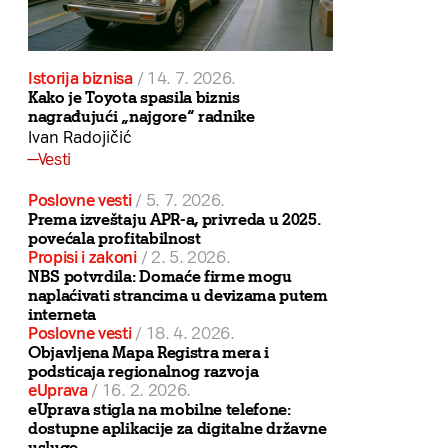
Istorija biznisa
/
14. 7. 2026.
Kako je Toyota spasila biznis
nagrađujući „najgore“ radnike
Ivan Radojičić
Vesti
Poslovne vesti
/
5. 7. 2026.
Prema izveštaju APR-a, privreda u 2025.
povećala profitabilnost
Propisi i zakoni
/
2. 5. 2026.
NBS potvrdila: Domaće firme mogu
naplaćivati strancima u devizama putem
interneta
Poslovne vesti
/
18. 4. 2026.
Objavljena Mapa Registra mera i
podsticaja regionalnog razvoja
eUprava
/
16. 2. 2026.
eUprava stigla na mobilne telefone:
dostupne aplikacije za digitalne državne
usluge