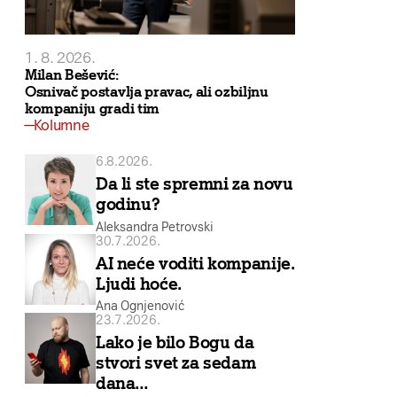
1. 8. 2026.
Milan Bešević:
Osnivač postavlja pravac, ali ozbiljnu
kompaniju gradi tim
Kolumne
6.8.2026.
Da li ste spremni za novu
godinu?
Aleksandra Petrovski
30.7.2026.
AI neće voditi kompanije.
Ljudi hoće.
Ana Ognjenović
23.7.2026.
Lako je bilo Bogu da
stvori svet za sedam
dana…