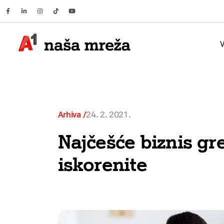
Facebook
Linkedin
Instagram
Tiktok
Youtube
V
Arhiva
24. 2. 2021.
Najčešće biznis gr
iskorenite