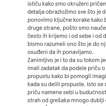
ističu kako smo okruženi priča
detalja obrazložimo sve što je 
ponovimo ključne korake kako b
druge strane, pošto smo naučen
često ih krijemo i od sebe i od
bismo razumeli ono što je do n
osuđeni da ih ponavljamo.
Zanimljivo je i to da su tokom 
imali zadatak da podele priču o
propustu kako bi pomogli imag
kada su delili propuste. Isto se 
priču namene sebi u budućnosti,
strah od grešaka mnogo dublji 