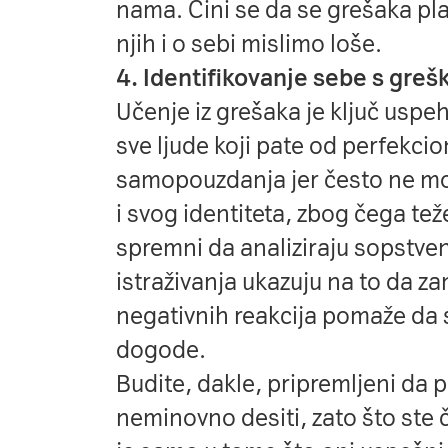
nama. Čini se da se grešaka pl
njih i o sebi mislimo loše.
4. Identifikovanje sebe s gre
Učenje iz grešaka je ključ uspeh
sve ljude koji pate od perfekcio
samopouzdanja jer često ne mo
i svog identiteta, zbog čega teže
spremni da analiziraju sopstve
istraživanja ukazuju na to da z
negativnih reakcija pomaže da s
dogode.
Budite, dakle, pripremljeni da p
neminovno desiti, zato što ste č