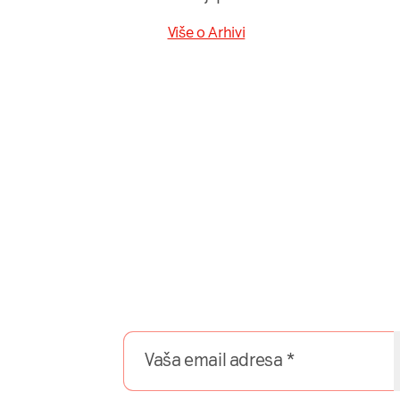
Više o Arhivi
Naša mreža u 
Prijavite se na naš newsletter i dobij
direktno u 