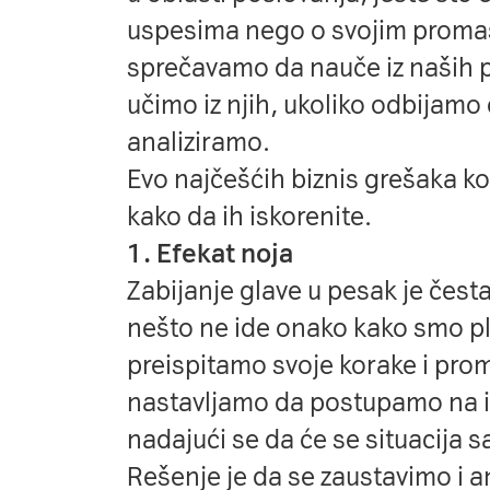
uspesima nego o svojim proma
sprečavamo da nauče iz naših pr
učimo iz njih, ukoliko odbijamo
analiziramo.
Evo najčešćih
biznis grešaka
koj
kako da ih iskorenite.
1. Efekat noja
Zabijanje glave u pesak je čest
nešto ne ide onako kako smo p
preispitamo svoje korake i pr
nastavljamo da postupamo na ist
nadajući se da će se situacija 
Rešenje je da se zaustavimo i a