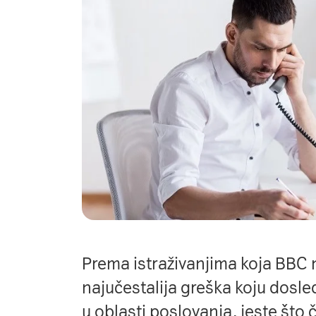
Prema istraživanjima koja BBC 
najučestalija greška koju dosl
u oblasti poslovanja, jeste što