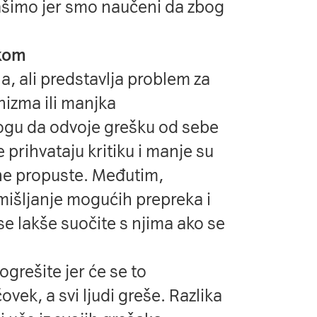
ašimo jer smo naučeni da zbog
škom
a, ali predstavlja problem za
nizma ili manjka
gu da odvoje grešku od sebe
 prihvataju kritiku i manje su
ne propuste. Međutim,
amišljanje mogućih prepreka i
e lakše suočite s njima ako se
ogrešite jer će se to
ovek, a svi ljudi greše. Razlika