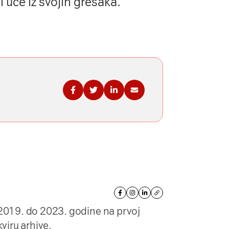
 uče iz svojih grešaka.
Podelite na Fejsbuku
Podelite na Tviteru
Podelite na Linkdinu
Podelite na imejl
 2019. do 2023. godine na prvoj
kviru arhive.