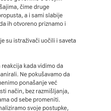
šajima, čime druge
opusta, a i sami slabije
 da ih otvoreno priznamo i
e su istraživači uočili i saveta
a reakcija kada vidimo da
lanirali. Ne pokušavamo da
omenimo ponašanje već
i način, bez razmišljanja,
sama od sebe promeniti.
naliziramo svoje postupke,