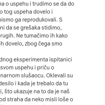
ma o uspehu i trudimo se da do
do tog uspeha dovelo i
ismo ga reprodukovali. S
i da se grešaka stidimo,
 drugih. Ne tumačimo ih kako
jih dovelo, zbog čega smo
jednog eksperimenta ispitanici
 svom uspehu i priču o
inarnom slušaocu. Oklevali su
desilo i kada je trebalo da tu
 što ukazuje na to da je naš
od straha da neko misli loše o