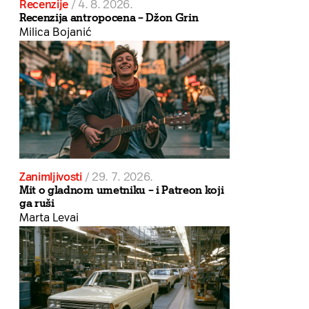
Recenzije
/
4. 8. 2026.
Recenzija antropocena – Džon Grin
Milica Bojanić
Zanimljivosti
/
29. 7. 2026.
Mit o gladnom umetniku – i Patreon koji
ga ruši
Marta Levai