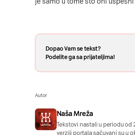
je samo u tome što oni uspešni i
Dopao Vam se tekst?
Podelite ga sa prijateljima!
Autor
Naša Mreža
Tekstovi nastali u periodu od
verziji portala sačuvani su u o