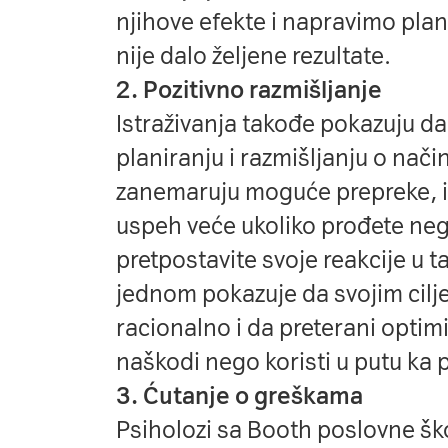
njihove efekte i napravimo pla
nije dalo željene rezultate.
2. Pozitivno razmišljanje
Istraživanja takođe pokazuju da 
planiranju i razmišljanju o način
zanemaruju moguće prepreke, i
uspeh veće ukoliko prođete nega
pretpostavite svoje reakcije u t
jednom pokazuje da svojim cilj
racionalno i da preterani opti
naškodi nego koristi u putu ka
3. Ćutanje o greškama
Psiholozi sa Booth poslovne ško