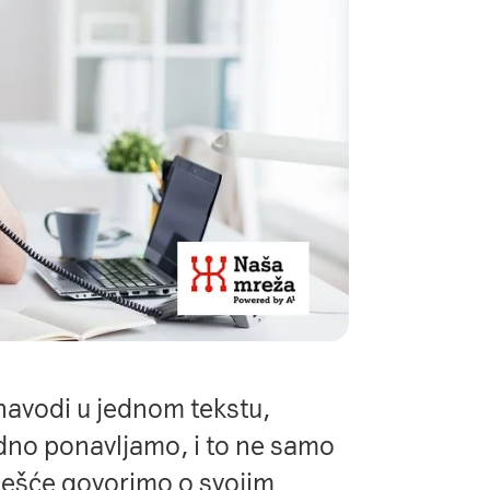
navodi u jednom tekstu,
edno ponavljamo, i to ne samo
 češće govorimo o svojim